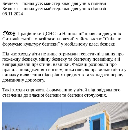
Безпека – понад усе: майстер-клас для учнів гімназії
Безпека – понад усе: майстер-клас для учнів гімназії
08.11.2024
🧑‍🚒👮 Працівники ДСНС та Нацполіції провели для учнів
Ситняківської гімназії захоплюючий майстер-клас “Спільно
формуємо культуру безпеки” у мобільному класі безпеки.
Під час заходу діти не лише отримали теоретичні знання про
пожежну безпеку, мінну безпеку та безпечну поведінку, а й
відпрацювали практичні навички. Фахівці розповіли про
правила поводження з вогнем, показали, як правильно діяти у
випадку виявлення підозрілих предметів та як надати першу
домедичну допомогу.
Такі заходи сприяють формуванню у дітей відповідального
ставлення до власної безпеки та безпеки оточуючих.