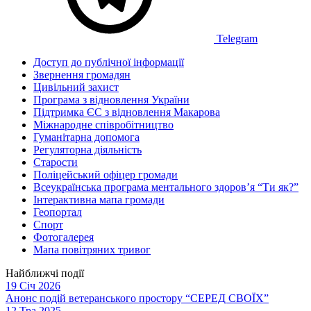
Telegram
Доступ до публічної інформації
Звернення громадян
Цивільний захист
Програма з відновлення України
Підтримка ЄС з відновлення Макарова
Міжнародне співробітництво
Гуманітарна допомога
Регуляторна діяльність
Старости
Поліцейський офіцер громади
Всеукраїнська програма ментального здоров’я “Ти як?”
Інтерактивна мапа громади
Геопортал
Спорт
Фотогалерея
Мапа повітряних тривог
Найближчі події
19 Січ 2026
Анонс подій ветеранського простору “СЕРЕД СВОЇХ”
12 Тра 2025