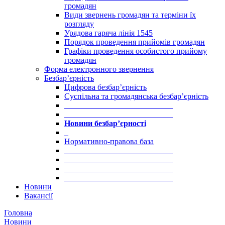
громадян
Види звернень громадян та терміни їх
розгляду
Урядова гаряча лінія 1545
Порядок проведення прийомів громадян
Графіки проведення особистого прийому
громадян
Форма електронного звернення
Безбар’єрність
Цифрова безбар’єрність
Суспільна та громадянська безбар’єрність
___________________________
___________________________
Новини безбар’єрності
_
Нормативно-правова база
___________________________
___________________________
___________________________
___________________________
Новини
Вакансії
Головна
Новини