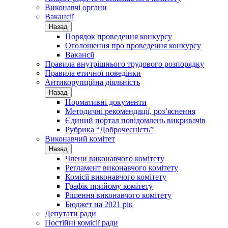
Виконавчі органи
Вакансії
Назад
Порядок проведення конкурсу
Оголошення про проведення конкурсу
Вакансії
Правила внутрішнього трудового розпорядку
Правила етичної поведінки
Антикорупційна діяльність
Назад
Нормативні документи
Методичні рекомендації, роз’яснення
Єдиний портал повідомлень викривачів
Рубрика “Доброчесність”
Виконавчий комітет
Назад
Члени виконавчого комітету
Регламент виконавчого комітету
Комісії виконавчого комітету
Графік прийому комітету
Рішення виконавчого комітету
Бюджет на 2021 рік
Депутати ради
Постійні комісії ради