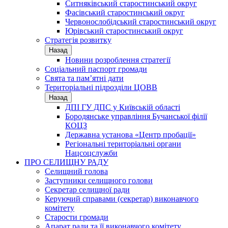
Ситняківський старостинський округ
Фасівський старостинський округ
Червонослобідський старостинський округ
Юрівський старостинський округ
Стратегія розвитку
Назад
Новини розроблення стратегії
Соціальний паспорт громади
Свята та пам’ятні дати
Територіальні підрозділи ЦОВВ
Назад
ДПІ ГУ ДПС у Київській області
Бородянське управління Бучанської філії
КОЦЗ
Державна установа «Центр пробації»
Регіональні територіальні органи
Нацсоцслужби
ПРО СЕЛИЩНУ РАДУ
Селищний голова
Заступники селищного голови
Секретар селищної ради
Керуючий справами (секретар) виконавчого
комітету
Старости громади
Апарат ради та її виконавчого комітету