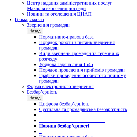
Центр надання адміністративних послуг
Макарівської селищної ради
Новини та оголошення ЦНАП
Громадськості
Звернення громадян
Назад
Нормативно-правова база
Порядок роботи з питань звернення
громадян
Види звернень громадян та терміни їх
розгляду
Урядова гаряча лінія 1545
Порядок проведення прийомів громадян
Графіки проведення особистого прийому
громадян
Форма електронного звернення
Безбар’єрність
Назад
Цифрова безбар’єрність
Суспільна та громадянська безбар’єрність
___________________________
___________________________
Новини безбар’єрності
_
Нормативно-правова база