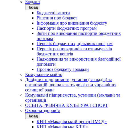
Бюджет
Назад
Бюджетні запити
Рішення про бюджет
Інформація про виконання бюджету
Паспорти бюджетних програм
Звіти про виконання паспортів бюджетних
програм
Перелік бюджетних, цільових програм
Перелік розпорядників та отримувачів
бюджетних коштів
Надходження та використання благодійної
допомоги
Прогноз бюджету громади
Комунальне майно
Довідник підприємств, установ (закладів) та
організацій, що належать до сфери управління
селищної ради
Комунальні підприємства, установи (заклади) та
організації
ОСВІТА, ФІЗИЧНА КУЛЬТУРА І СПОРТ
Охорона здоров’я
Назад
КНП «Макарівський центр ПМСД»
КНП «Макарівська БЛІЛ»