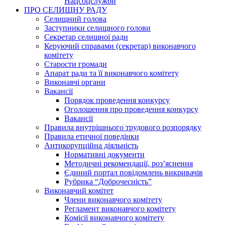
Нацсоцслужби
ПРО СЕЛИЩНУ РАДУ
Селищний голова
Заступники селищного голови
Секретар селищної ради
Керуючий справами (секретар) виконавчого
комітету
Старости громади
Апарат ради та її виконавчого комітету
Виконавчі органи
Вакансії
Порядок проведення конкурсу
Оголошення про проведення конкурсу
Вакансії
Правила внутрішнього трудового розпорядку
Правила етичної поведінки
Антикорупційна діяльність
Нормативні документи
Методичні рекомендації, роз’яснення
Єдиний портал повідомлень викривачів
Рубрика “Доброчесність”
Виконавчий комітет
Члени виконавчого комітету
Регламент виконавчого комітету
Комісії виконавчого комітету