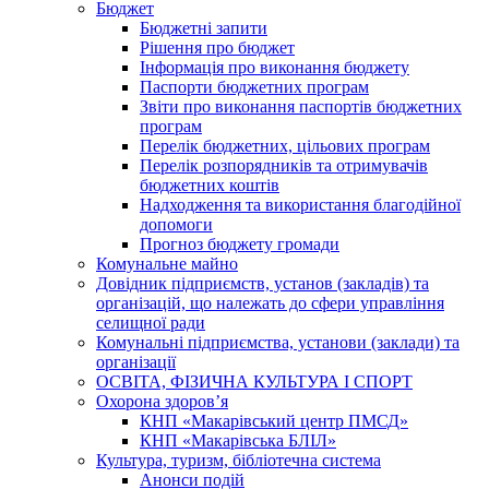
Бюджет
Бюджетні запити
Рішення про бюджет
Інформація про виконання бюджету
Паспорти бюджетних програм
Звіти про виконання паспортів бюджетних
програм
Перелік бюджетних, цільових програм
Перелік розпорядників та отримувачів
бюджетних коштів
Надходження та використання благодійної
допомоги
Прогноз бюджету громади
Комунальне майно
Довідник підприємств, установ (закладів) та
організацій, що належать до сфери управління
селищної ради
Комунальні підприємства, установи (заклади) та
організації
ОСВІТА, ФІЗИЧНА КУЛЬТУРА І СПОРТ
Охорона здоров’я
КНП «Макарівський центр ПМСД»
КНП «Макарівська БЛІЛ»
Культура, туризм, бібліотечна система
Анонси подій