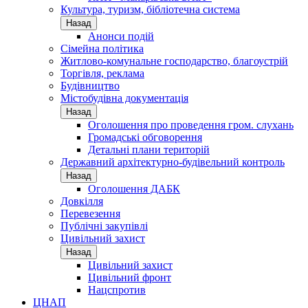
Культура, туризм, бібліотечна система
Назад
Анонси подій
Сімейна політика
Житлово-комунальне господарство, благоустрій
Торгівля, реклама
Будівництво
Містобудівна документація
Назад
Оголошення про проведення гром. слухань
Громадські обговорення
Детальні плани територій
Державний архітектурно-будівельний контроль
Назад
Оголошення ДАБК
Довкілля
Перевезення
Публічні закупівлі
Цивільний захист
Назад
Цивільний захист
Цивільний фронт
Нацспротив
ЦНАП