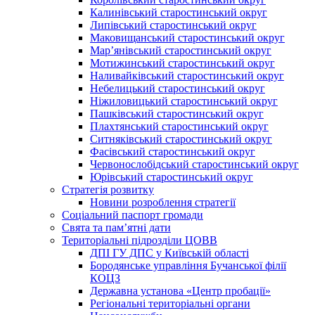
Калинівський старостинський округ
Липівський старостинський округ
Маковищанський старостинський округ
Мар’янівський старостинський округ
Мотижинський старостинський округ
Наливайківський старостинський округ
Небелицький старостинський округ
Ніжиловицький старостинський округ
Пашківський старостинський округ
Плахтянський старостинський округ
Ситняківський старостинський округ
Фасівський старостинський округ
Червонослобідський старостинський округ
Юрівський старостинський округ
Стратегія розвитку
Новини розроблення стратегії
Соціальний паспорт громади
Свята та пам’ятні дати
Територіальні підрозділи ЦОВВ
ДПІ ГУ ДПС у Київській області
Бородянське управління Бучанської філії
КОЦЗ
Державна установа «Центр пробації»
Регіональні територіальні органи