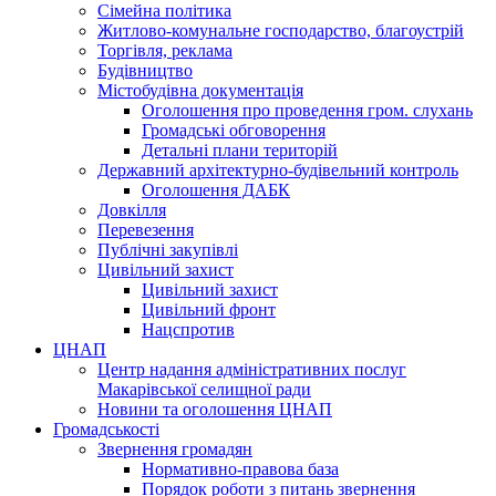
Сімейна політика
Житлово-комунальне господарство, благоустрій
Торгівля, реклама
Будівництво
Містобудівна документація
Оголошення про проведення гром. слухань
Громадські обговорення
Детальні плани територій
Державний архітектурно-будівельний контроль
Оголошення ДАБК
Довкілля
Перевезення
Публічні закупівлі
Цивільний захист
Цивільний захист
Цивільний фронт
Нацспротив
ЦНАП
Центр надання адміністративних послуг
Макарівської селищної ради
Новини та оголошення ЦНАП
Громадськості
Звернення громадян
Нормативно-правова база
Порядок роботи з питань звернення