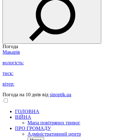
Погода
Макарів
вологість:
тиск:
вітер:
Погода на 10 днів від
sinoptik.ua
ГОЛОВНА
ВІЙНА
Мапа повітряних тривог
ПРО ГРОМАДУ
Aдміністративний центр