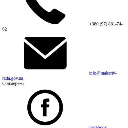
+380 (97) 881-74-
02
info@makariv-
rada.gov.ua
Соцмережі
Facebook