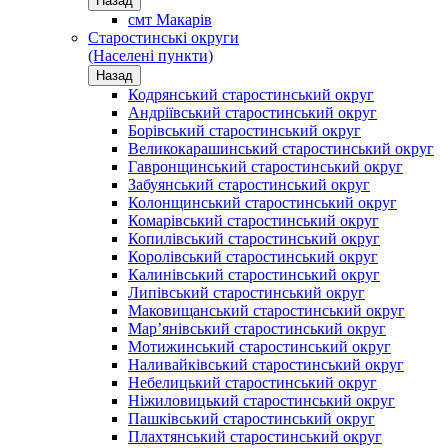
Назад
смт Макарів
Старостинські округи
(Населені пункти)
Назад
Кодрянський старостинський округ
Андріївський старостинський округ
Борівський старостинський округ
Великокарашинський старостинський округ
Гавронщинський старостинський округ
Забуянський старостинський округ
Колонщинський старостинський округ
Комарівський старостинський округ
Копилівський старостинський округ
Королівський старостинський округ
Калинівський старостинський округ
Липівський старостинський округ
Маковищанський старостинський округ
Мар’янівський старостинський округ
Мотижинський старостинський округ
Наливайківський старостинський округ
Небелицький старостинський округ
Ніжиловицький старостинський округ
Пашківський старостинський округ
Плахтянський старостинський округ