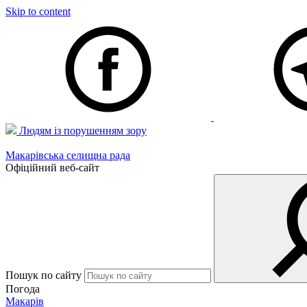
Skip to content
Людям із порушенням зору
Макарівська селищна рада
Офіційний веб-сайт
Пошук по сайту
Погода
Макарів