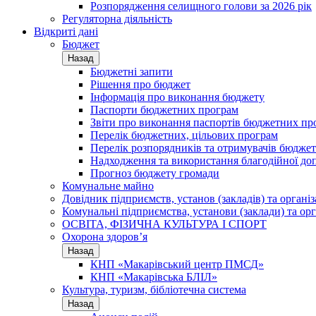
Розпорядження селищного голови за 2026 рік
Регуляторна діяльність
Відкриті дані
Бюджет
Назад
Бюджетні запити
Рішення про бюджет
Інформація про виконання бюджету
Паспорти бюджетних програм
Звіти про виконання паспортів бюджетних пр
Перелік бюджетних, цільових програм
Перелік розпорядників та отримувачів бюдже
Надходження та використання благодійної до
Прогноз бюджету громади
Комунальне майно
Довідник підприємств, установ (закладів) та органі
Комунальні підприємства, установи (заклади) та орг
ОСВІТА, ФІЗИЧНА КУЛЬТУРА І СПОРТ
Охорона здоров’я
Назад
КНП «Макарівський центр ПМСД»
КНП «Макарівська БЛІЛ»
Культура, туризм, бібліотечна система
Назад