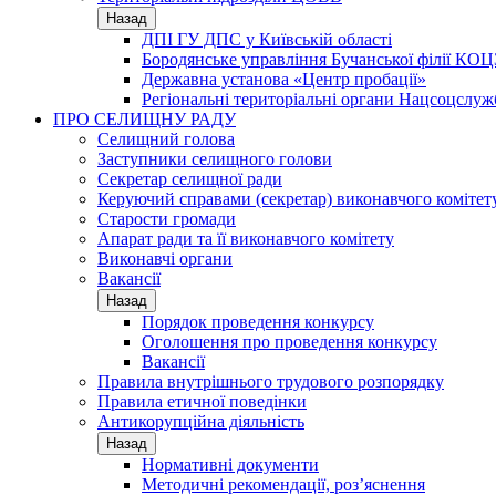
Назад
ДПІ ГУ ДПС у Київській області
Бородянське управління Бучанської філії КОЦ
Державна установа «Центр пробації»
Регіональні територіальні органи Нацсоцслу
ПРО СЕЛИЩНУ РАДУ
Селищний голова
Заступники селищного голови
Секретар селищної ради
Керуючий справами (секретар) виконавчого комітет
Старости громади
Апарат ради та її виконавчого комітету
Виконавчі органи
Вакансії
Назад
Порядок проведення конкурсу
Оголошення про проведення конкурсу
Вакансії
Правила внутрішнього трудового розпорядку
Правила етичної поведінки
Антикорупційна діяльність
Назад
Нормативні документи
Методичні рекомендації, роз’яснення