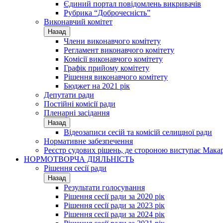
Єдиний портал повідомлень викривачів
Рубрика “Доброчесність”
Виконавчий комітет
Назад
Члени виконавчого комітету
Регламент виконавчого комітету
Комісії виконавчого комітету
Графік прийому комітету
Рішення виконавчого комітету
Бюджет на 2021 рік
Депутати ради
Постійні комісії ради
Пленарні засідання
Назад
Відеозаписи сесій та комісій селищної ради
Нормативне забезпечення
Реєстр судових рішень, де стороною виступає Мака
НОРМОТВОРЧА ДІЯЛЬНІСТЬ
Рішення сесії ради
Назад
Результати голосування
Рішення сесії ради за 2020 рік
Рішення сесії ради за 2023 рік
Рішення сесії ради за 2024 рік