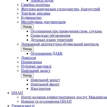
Анонси подій
Сімейна політика
Житлово-комунальне господарство, благоустрій
Торгівля, реклама
Будівництво
Містобудівна документація
Назад
Оголошення про проведення гром. слухань
Громадські обговорення
Детальні плани територій
Державний архітектурно-будівельний контроль
Назад
Оголошення ДАБК
Довкілля
Перевезення
Публічні закупівлі
Цивільний захист
Назад
Цивільний захист
Цивільний фронт
Нацспротив
ЦНАП
Центр надання адміністративних послуг Макарівськ
Новини та оголошення ЦНАП
Громадськості