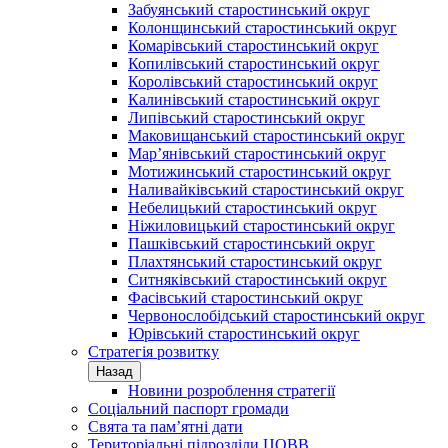
Забуянський старостинський округ
Колонщинський старостинський округ
Комарівський старостинський округ
Копилівський старостинський округ
Королівський старостинський округ
Калинівський старостинський округ
Липівський старостинський округ
Маковищанський старостинський округ
Мар’янівський старостинський округ
Мотижинський старостинський округ
Наливайківський старостинський округ
Небелицький старостинський округ
Ніжиловицький старостинський округ
Пашківський старостинський округ
Плахтянський старостинський округ
Ситняківський старостинський округ
Фасівський старостинський округ
Червонослобідський старостинський округ
Юрівський старостинський округ
Стратегія розвитку
Назад
Новини розроблення стратегії
Соціальний паспорт громади
Свята та пам’ятні дати
Територіальні підрозділи ЦОВВ