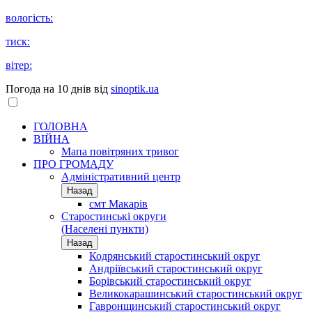
вологість:
тиск:
вітер:
Погода на 10 днів від
sinoptik.ua
ГОЛОВНА
ВІЙНА
Мапа повітряних тривог
ПРО ГРОМАДУ
Aдміністративний центр
Назад
смт Макарів
Старостинські округи
(Населені пункти)
Назад
Кодрянський старостинський округ
Андріївський старостинський округ
Борівський старостинський округ
Великокарашинський старостинський округ
Гавронщинський старостинський округ