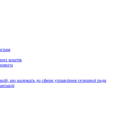
ограм
тних коштів
помоги
зацій, що належать до сфери управління селищної ради
анізації