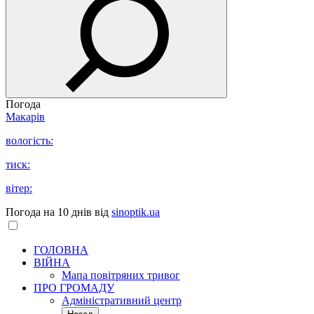
Погода
Макарів
вологість:
тиск:
вітер:
Погода на 10 днів від
sinoptik.ua
ГОЛОВНА
ВІЙНА
Мапа повітряних тривог
ПРО ГРОМАДУ
Aдміністративний центр