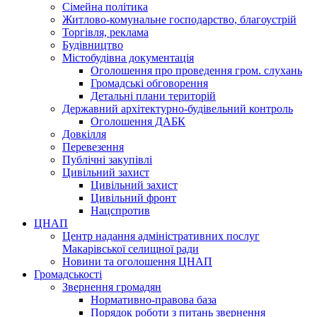
Сімейна політика
Житлово-комунальне господарство, благоустрій
Торгівля, реклама
Будівництво
Містобудівна документація
Оголошення про проведення гром. слухань
Громадські обговорення
Детальні плани територій
Державний архітектурно-будівельний контроль
Оголошення ДАБК
Довкілля
Перевезення
Публічні закупівлі
Цивільний захист
Цивільний захист
Цивільний фронт
Нацспротив
ЦНАП
Центр надання адміністративних послуг
Макарівської селищної ради
Новини та оголошення ЦНАП
Громадськості
Звернення громадян
Нормативно-правова база
Порядок роботи з питань звернення