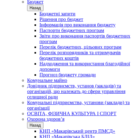
Бюджет
Назад
Бюджетні запити
Рішення про бюджет
Інформація про виконання бюджету
Паспорти бюджетних програм
Звіти про виконання паспортів бюджетних
програм
Перелік бюджетних, цільових програм
Перелік розпорядників та отримувачів
бюджетних коштів
Надходження та використання благодійної
допомоги
Прогноз бюджету громади
Комунальне майно
Довідник підприємств, установ (закладів) та
організацій, що належать до сфери управління
селищної ради
Комунальні підприємства, установи (заклади) та
організації
ОСВІТА, ФІЗИЧНА КУЛЬТУРА І СПОРТ
Охорона здоров’я
Назад
КНП «Макарівський центр ПМСД»
КНП «Макарівська БЛІЛ»