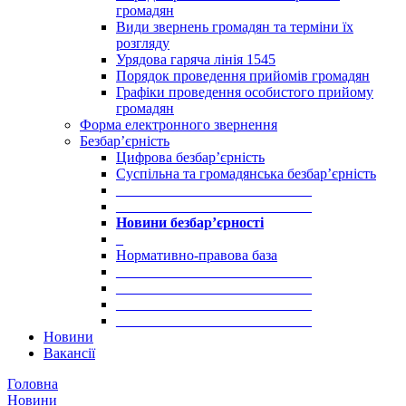
громадян
Види звернень громадян та терміни їх
розгляду
Урядова гаряча лінія 1545
Порядок проведення прийомів громадян
Графіки проведення особистого прийому
громадян
Форма електронного звернення
Безбар’єрність
Цифрова безбар’єрність
Суспільна та громадянська безбар’єрність
___________________________
___________________________
Новини безбар’єрності
_
Нормативно-правова база
___________________________
___________________________
___________________________
___________________________
Новини
Вакансії
Головна
Новини