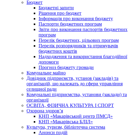
Бюджет
Бюджетні запити
Рішення про бюджет
Інформація про виконання бюджету
Паспорти бюджетних програм
Звіти про виконання паспортів бюджетних
програм
Перелік бюджетних, цільових програм
Перелік розпорядників та отримувачів
бюджетних коштів
Надходження та використання благодійної
допомоги
Прогноз бюджету громади
Комунальне майно
Довідник підприємств, установ (закладів) та
організацій, що належать до сфери управління
селищної ради
Комунальні підприємства, установи (заклади) та
організації
ОСВІТА, ФІЗИЧНА КУЛЬТУРА І СПОРТ
Охорона здоров’я
КНП «Макарівський центр ПМСД»
КНП «Макарівська БЛІЛ»
Культура, туризм, бібліотечна система
Анонси подій