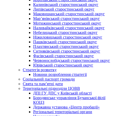
Калинівський старостинський округ
Липівський старостинський округ
Маковищанський старостинський округ
Мар’янівський старостинський округ
Мотижинський старостинський округ
Наливайківський старостинський округ
Небелицький старостинський округ
Ніжиловицький старостинський округ
Пашківський старостинський округ
Плахтянський старостинський округ
Ситняківський старостинський округ
Фасівський старостинський округ
Червонослобідський старостинський округ
Юрівський старостинський округ
Стратегія розвитку
Новини розроблення стратегії
Соціальний паспорт громади
Свята та пам’ятні дати
Територіальні підрозділи ЦОВВ
ДПІ ГУ ДПС у Київській області
Бородянське управління Бучанської філії
КОЦЗ
Державна установа «Центр пробації»
Регіональні територіальні органи