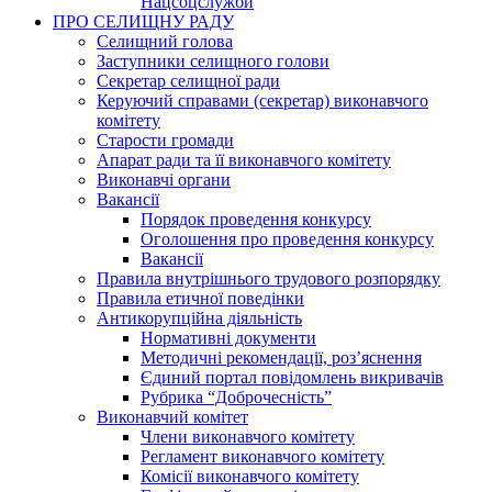
Нацсоцслужби
ПРО СЕЛИЩНУ РАДУ
Селищний голова
Заступники селищного голови
Секретар селищної ради
Керуючий справами (секретар) виконавчого
комітету
Старости громади
Апарат ради та її виконавчого комітету
Виконавчі органи
Вакансії
Порядок проведення конкурсу
Оголошення про проведення конкурсу
Вакансії
Правила внутрішнього трудового розпорядку
Правила етичної поведінки
Антикорупційна діяльність
Нормативні документи
Методичні рекомендації, роз’яснення
Єдиний портал повідомлень викривачів
Рубрика “Доброчесність”
Виконавчий комітет
Члени виконавчого комітету
Регламент виконавчого комітету
Комісії виконавчого комітету