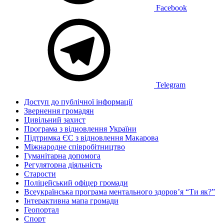
Facebook
Telegram
Доступ до публічної інформації
Звернення громадян
Цивільний захист
Програма з відновлення України
Підтримка ЄС з відновлення Макарова
Міжнародне співробітництво
Гуманітарна допомога
Регуляторна діяльність
Старости
Поліцейський офіцер громади
Всеукраїнська програма ментального здоров’я “Ти як?”
Інтерактивна мапа громади
Геопортал
Спорт