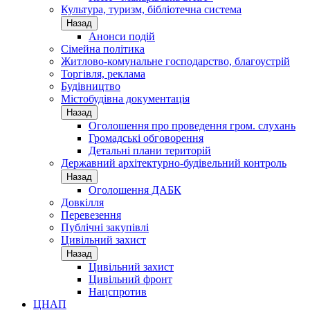
Культура, туризм, бібліотечна система
Назад
Анонси подій
Сімейна політика
Житлово-комунальне господарство, благоустрій
Торгівля, реклама
Будівництво
Містобудівна документація
Назад
Оголошення про проведення гром. слухань
Громадські обговорення
Детальні плани територій
Державний архітектурно-будівельний контроль
Назад
Оголошення ДАБК
Довкілля
Перевезення
Публічні закупівлі
Цивільний захист
Назад
Цивільний захист
Цивільний фронт
Нацспротив
ЦНАП