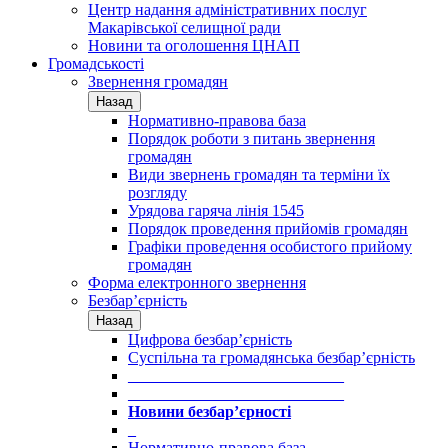
Центр надання адміністративних послуг
Макарівської селищної ради
Новини та оголошення ЦНАП
Громадськості
Звернення громадян
Назад
Нормативно-правова база
Порядок роботи з питань звернення
громадян
Види звернень громадян та терміни їх
розгляду
Урядова гаряча лінія 1545
Порядок проведення прийомів громадян
Графіки проведення особистого прийому
громадян
Форма електронного звернення
Безбар’єрність
Назад
Цифрова безбар’єрність
Суспільна та громадянська безбар’єрність
___________________________
___________________________
Новини безбар’єрності
_
Нормативно-правова база