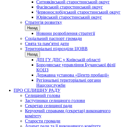
Ситняківський старостинський округ
Фасівський старостинський округ
Червонослобідський старостинський округ
Юрівський старостинський округ
Стратегія розвитку
Назад
Новини розроблення стратегії
Соціальний паспорт громади
Свята та пам’ятні дати
Територіальні підрозділи ЦОВВ
Назад
ДПІ ГУ ДПС у Київській області
Бородянське управління Бучанської філії
КОЦЗ
Державна установа «Центр пробації»
Регіональні територіальні органи
Нацсоцслужби
ПРО СЕЛИЩНУ РАДУ
Селищний голова
Заступники селищного голови
Секретар селищної ради
Керуючий справами (секретар) виконавчого
комітету
Старости громади
Апарат ради та її виконавчого комітету