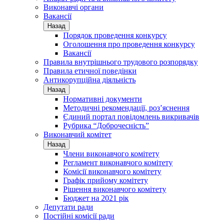
Виконавчі органи
Вакансії
Назад
Порядок проведення конкурсу
Оголошення про проведення конкурсу
Вакансії
Правила внутрішнього трудового розпорядку
Правила етичної поведінки
Антикорупційна діяльність
Назад
Нормативні документи
Методичні рекомендації, роз’яснення
Єдиний портал повідомлень викривачів
Рубрика “Доброчесність”
Виконавчий комітет
Назад
Члени виконавчого комітету
Регламент виконавчого комітету
Комісії виконавчого комітету
Графік прийому комітету
Рішення виконавчого комітету
Бюджет на 2021 рік
Депутати ради
Постійні комісії ради