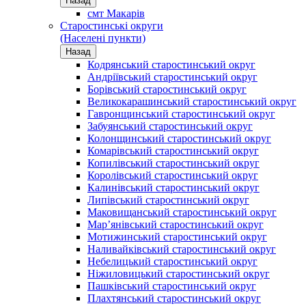
Назад
смт Макарів
Старостинські округи
(Населені пункти)
Назад
Кодрянський старостинський округ
Андріївський старостинський округ
Борівський старостинський округ
Великокарашинський старостинський округ
Гавронщинський старостинський округ
Забуянський старостинський округ
Колонщинський старостинський округ
Комарівський старостинський округ
Копилівський старостинський округ
Королівський старостинський округ
Калинівський старостинський округ
Липівський старостинський округ
Маковищанський старостинський округ
Мар’янівський старостинський округ
Мотижинський старостинський округ
Наливайківський старостинський округ
Небелицький старостинський округ
Ніжиловицький старостинський округ
Пашківський старостинський округ
Плахтянський старостинський округ