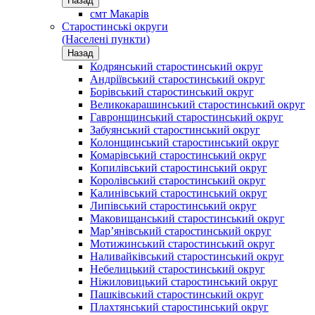
Назад
смт Макарів
Старостинські округи
(Населені пункти)
Назад
Кодрянський старостинський округ
Андріївський старостинський округ
Борівський старостинський округ
Великокарашинський старостинський округ
Гавронщинський старостинський округ
Забуянський старостинський округ
Колонщинський старостинський округ
Комарівський старостинський округ
Копилівський старостинський округ
Королівський старостинський округ
Калинівський старостинський округ
Липівський старостинський округ
Маковищанський старостинський округ
Мар’янівський старостинський округ
Мотижинський старостинський округ
Наливайківський старостинський округ
Небелицький старостинський округ
Ніжиловицький старостинський округ
Пашківський старостинський округ
Плахтянський старостинський округ