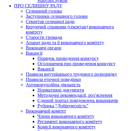
Нацсоцслужби
ПРО СЕЛИЩНУ РАДУ
Селищний голова
Заступники селищного голови
Секретар селищної ради
Керуючий справами (секретар) виконавчого
комітету
Старости громади
Апарат ради та її виконавчого комітету
Виконавчі органи
Вакансії
Порядок проведення конкурсу
Оголошення про проведення конкурсу
Вакансії
Правила внутрішнього трудового розпорядку
Правила етичної поведінки
Антикорупційна діяльність
Нормативні документи
Методичні рекомендації, роз’яснення
Єдиний портал повідомлень викривачів
Рубрика “Доброчесність”
Виконавчий комітет
Члени виконавчого комітету
Регламент виконавчого комітету
Комісії виконавчого комітету