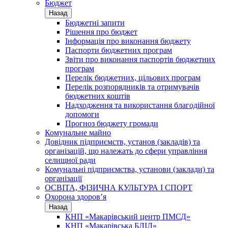
Бюджет
Назад
Бюджетні запити
Рішення про бюджет
Інформація про виконання бюджету
Паспорти бюджетних програм
Звіти про виконання паспортів бюджетних
програм
Перелік бюджетних, цільових програм
Перелік розпорядників та отримувачів
бюджетних коштів
Надходження та використання благодійної
допомоги
Прогноз бюджету громади
Комунальне майно
Довідник підприємств, установ (закладів) та
організацій, що належать до сфери управління
селищної ради
Комунальні підприємства, установи (заклади) та
організації
ОСВІТА, ФІЗИЧНА КУЛЬТУРА І СПОРТ
Охорона здоров’я
Назад
КНП «Макарівський центр ПМСД»
КНП «Макарівська БЛІЛ»