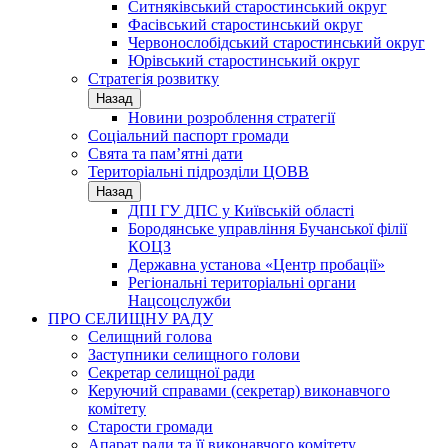
Ситняківський старостинський округ
Фасівський старостинський округ
Червонослобідський старостинський округ
Юрівський старостинський округ
Стратегія розвитку
Назад
Новини розроблення стратегії
Соціальний паспорт громади
Свята та пам’ятні дати
Територіальні підрозділи ЦОВВ
Назад
ДПІ ГУ ДПС у Київській області
Бородянське управління Бучанської філії
КОЦЗ
Державна установа «Центр пробації»
Регіональні територіальні органи
Нацсоцслужби
ПРО СЕЛИЩНУ РАДУ
Селищний голова
Заступники селищного голови
Секретар селищної ради
Керуючий справами (секретар) виконавчого
комітету
Старости громади
Апарат ради та її виконавчого комітету