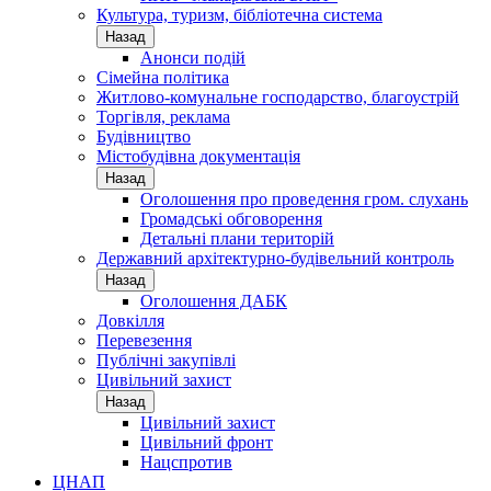
Культура, туризм, бібліотечна система
Назад
Анонси подій
Сімейна політика
Житлово-комунальне господарство, благоустрій
Торгівля, реклама
Будівництво
Містобудівна документація
Назад
Оголошення про проведення гром. слухань
Громадські обговорення
Детальні плани територій
Державний архітектурно-будівельний контроль
Назад
Оголошення ДАБК
Довкілля
Перевезення
Публічні закупівлі
Цивільний захист
Назад
Цивільний захист
Цивільний фронт
Нацспротив
ЦНАП