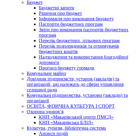
Бюджет
Бюджетні запити
Рішення про бюджет
Інформація про виконання бюджету
Паспорти бюджетних програм
Звіти про виконання паспортів бюджетних
програм
Перелік бюджетних, цільових програм
Перелік розпорядників та отримувачів
бюджетних коштів
Надходження та використання благодійної
допомоги
Прогноз бюджету громади
Комунальне майно
Довідник підприємств, установ (закладів) та
організацій, що належать до сфери управління
селищної ради
Комунальні підприємства, установи (заклади) та
організації
ОСВІТА, ФІЗИЧНА КУЛЬТУРА І СПОРТ
Охорона здоров’я
КНП «Макарівський центр ПМСД»
КНП «Макарівська БЛІЛ»
Культура, туризм, бібліотечна система
Анонси подій