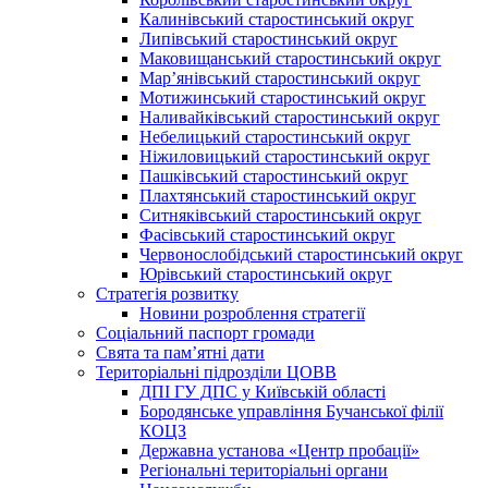
Калинівський старостинський округ
Липівський старостинський округ
Маковищанський старостинський округ
Мар’янівський старостинський округ
Мотижинський старостинський округ
Наливайківський старостинський округ
Небелицький старостинський округ
Ніжиловицький старостинський округ
Пашківський старостинський округ
Плахтянський старостинський округ
Ситняківський старостинський округ
Фасівський старостинський округ
Червонослобідський старостинський округ
Юрівський старостинський округ
Стратегія розвитку
Новини розроблення стратегії
Соціальний паспорт громади
Свята та пам’ятні дати
Територіальні підрозділи ЦОВВ
ДПІ ГУ ДПС у Київській області
Бородянське управління Бучанської філії
КОЦЗ
Державна установа «Центр пробації»
Регіональні територіальні органи