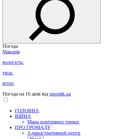
Погода
Макарів
вологість:
тиск:
вітер:
Погода на 10 днів від
sinoptik.ua
ГОЛОВНА
ВІЙНА
Мапа повітряних тривог
ПРО ГРОМАДУ
Aдміністративний центр