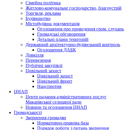
Сімейна політика
Житлово-комунальне господарство, благоустрій
Торгівля, реклама
Будівництво
Містобудівна документація
Оголошення про проведення гром. слухань
Громадські обговорення
Детальні плани територій
Державний архітектурно-будівельний контроль
Оголошення ДАБК
Довкілля
Перевезення
Публічні закупівлі
Цивільний захист
Цивільний захист
Цивільний фронт
Нацспротив
ЦНАП
Центр надання адміністративних послуг
Макарівської селищної ради
Новини та оголошення ЦНАП
Громадськості
Звернення громадян
Нормативно-правова база
Порядок роботи з питань звернення