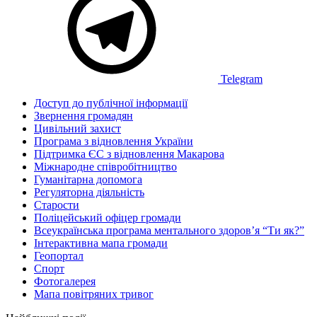
Telegram
Доступ до публічної інформації
Звернення громадян
Цивільний захист
Програма з відновлення України
Підтримка ЄС з відновлення Макарова
Міжнародне співробітництво
Гуманітарна допомога
Регуляторна діяльність
Старости
Поліцейський офіцер громади
Всеукраїнська програма ментального здоров’я “Ти як?”
Інтерактивна мапа громади
Геопортал
Спорт
Фотогалерея
Мапа повітряних тривог