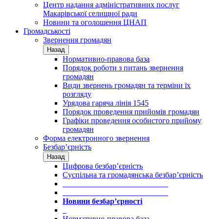
Центр надання адміністративних послуг
Макарівської селищної ради
Новини та оголошення ЦНАП
Громадськості
Звернення громадян
Назад
Нормативно-правова база
Порядок роботи з питань звернення
громадян
Види звернень громадян та терміни їх
розгляду
Урядова гаряча лінія 1545
Порядок проведення прийомів громадян
Графіки проведення особистого прийому
громадян
Форма електронного звернення
Безбар’єрність
Назад
Цифрова безбар’єрність
Суспільна та громадянська безбар’єрність
___________________________
___________________________
Новини безбар’єрності
_
Нормативно-правова база