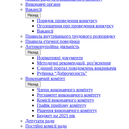
Виконавчі органи
Вакансії
Назад
Порядок проведення конкурсу
Оголошення про проведення конкурсу
Вакансії
Правила внутрішнього трудового розпорядку
Правила етичної поведінки
Антикорупційна діяльність
Назад
Нормативні документи
Методичні рекомендації, роз’яснення
Єдиний портал повідомлень викривачів
Рубрика “Доброчесність”
Виконавчий комітет
Назад
Члени виконавчого комітету
Регламент виконавчого комітету
Комісії виконавчого комітету
Графік прийому комітету
Рішення виконавчого комітету
Бюджет на 2021 рік
Депутати ради
Постійні комісії ради