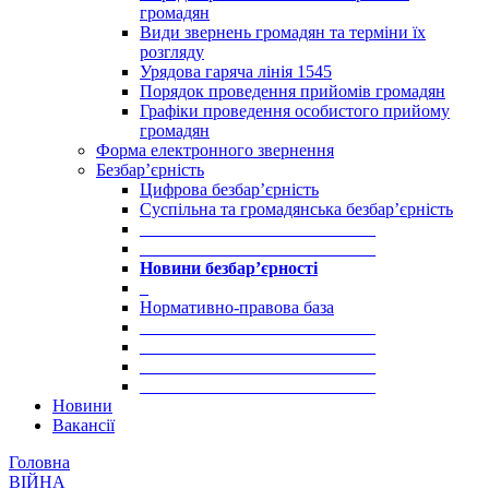
громадян
Види звернень громадян та терміни їх
розгляду
Урядова гаряча лінія 1545
Порядок проведення прийомів громадян
Графіки проведення особистого прийому
громадян
Форма електронного звернення
Безбар’єрність
Цифрова безбар’єрність
Суспільна та громадянська безбар’єрність
___________________________
___________________________
Новини безбар’єрності
_
Нормативно-правова база
___________________________
___________________________
___________________________
___________________________
Новини
Вакансії
Головна
ВІЙНА