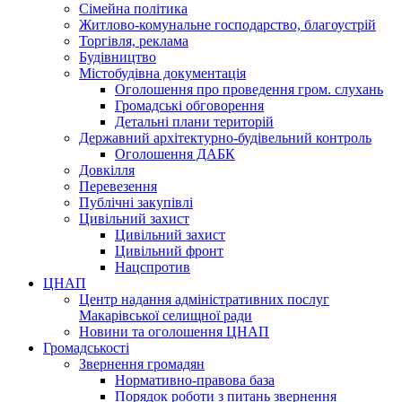
Сімейна політика
Житлово-комунальне господарство, благоустрій
Торгівля, реклама
Будівництво
Містобудівна документація
Оголошення про проведення гром. слухань
Громадські обговорення
Детальні плани територій
Державний архітектурно-будівельний контроль
Оголошення ДАБК
Довкілля
Перевезення
Публічні закупівлі
Цивільний захист
Цивільний захист
Цивільний фронт
Нацспротив
ЦНАП
Центр надання адміністративних послуг
Макарівської селищної ради
Новини та оголошення ЦНАП
Громадськості
Звернення громадян
Нормативно-правова база
Порядок роботи з питань звернення