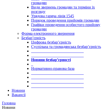
громадян
Види звернень громадян та терміни їх
розгляду
Урядова гаряча лінія 1545
Порядок проведення прийомів громадян
Графіки проведення особистого прийому
громадян
Форма електронного звернення
Безбар’єрність
Цифрова безбар’єрність
Суспільна та громадянська безбар’єрність
___________________________
___________________________
Новини безбар’єрності
_
Нормативно-правова база
___________________________
___________________________
___________________________
___________________________
Новини
Вакансії
Головна
Новини