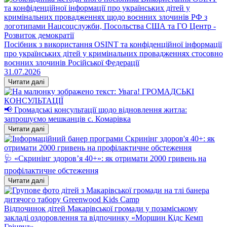
Посібник з використання OSINT та конфіденційної інформації
про українських дітей у кримінальних провадженнях стосовно
воєнних злочинів Російської Федерації
31.07.2026
Читати далі
📢 Громадські консультації щодо відновлення житла:
запрошуємо мешканців с. Комарівка
Читати далі
🩺 «Скринінг здоров’я 40+»: як отримати 2000 гривень на
профілактичне обстеження
Читати далі
Відпочинок дітей Макарівської громади у позаміському
закладі оздоровлення та відпочинку «Моршин Кідс Кемп
Грінвуд»