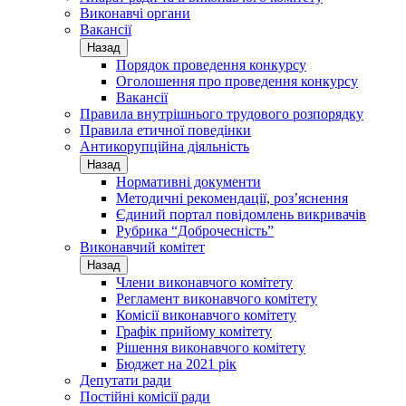
Виконавчі органи
Вакансії
Назад
Порядок проведення конкурсу
Оголошення про проведення конкурсу
Вакансії
Правила внутрішнього трудового розпорядку
Правила етичної поведінки
Антикорупційна діяльність
Назад
Нормативні документи
Методичні рекомендації, роз’яснення
Єдиний портал повідомлень викривачів
Рубрика “Доброчесність”
Виконавчий комітет
Назад
Члени виконавчого комітету
Регламент виконавчого комітету
Комісії виконавчого комітету
Графік прийому комітету
Рішення виконавчого комітету
Бюджет на 2021 рік
Депутати ради
Постійні комісії ради