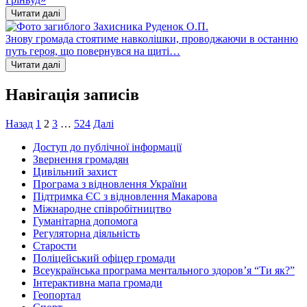
Читати далі
Знову громада стоятиме навколішки, проводжаючи в останню
путь героя, що повернувся на щиті…
Читати далі
Навігація записів
Назад
1
2
3
…
524
Далі
Доступ до публічної інформації
Звернення громадян
Цивільний захист
Програма з відновлення України
Підтримка ЄС з відновлення Макарова
Міжнародне співробітництво
Гуманітарна допомога
Регуляторна діяльність
Старости
Поліцейський офіцер громади
Всеукраїнська програма ментального здоров’я “Ти як?”
Інтерактивна мапа громади
Геопортал