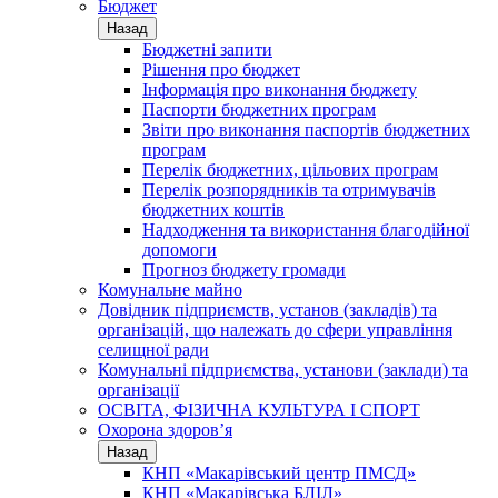
Бюджет
Назад
Бюджетні запити
Рішення про бюджет
Інформація про виконання бюджету
Паспорти бюджетних програм
Звіти про виконання паспортів бюджетних
програм
Перелік бюджетних, цільових програм
Перелік розпорядників та отримувачів
бюджетних коштів
Надходження та використання благодійної
допомоги
Прогноз бюджету громади
Комунальне майно
Довідник підприємств, установ (закладів) та
організацій, що належать до сфери управління
селищної ради
Комунальні підприємства, установи (заклади) та
організації
ОСВІТА, ФІЗИЧНА КУЛЬТУРА І СПОРТ
Охорона здоров’я
Назад
КНП «Макарівський центр ПМСД»
КНП «Макарівська БЛІЛ»