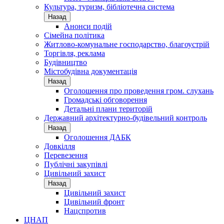
Культура, туризм, бібліотечна система
Назад
Анонси подій
Сімейна політика
Житлово-комунальне господарство, благоустрій
Торгівля, реклама
Будівництво
Містобудівна документація
Назад
Оголошення про проведення гром. слухань
Громадські обговорення
Детальні плани територій
Державний архітектурно-будівельний контроль
Назад
Оголошення ДАБК
Довкілля
Перевезення
Публічні закупівлі
Цивільний захист
Назад
Цивільний захист
Цивільний фронт
Нацспротив
ЦНАП