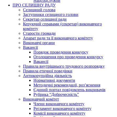
Нацсоцслужби
ПРО СЕЛИЩНУ РАДУ
Селищний голова
Заступники селищного голови
Секретар селищної ради
Керуючий справами (секретар) виконавчого
комітету
Старости громади
Апарат ради та її виконавчого комітету
Виконавчі органи
Вакансії
Порядок проведення конкурсу
Оголошення про проведення конкурсу
Вакансії
Правила внутрішнього трудового розпорядку
Правила етичної поведінки
Антикорупційна діяльність
Нормативні документи
Методичні рекомендації, роз’яснення
Єдиний портал повідомлень викривачів
Рубрика “Доброчесність”
Виконавчий комітет
Члени виконавчого комітету
Регламент виконавчого комітету
Комісії виконавчого комітету