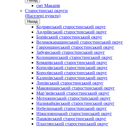
Назад
смт Макарів
Старостинські округи
(Населені пункти)
Назад
Кодрянський старостинський округ
Андріївський старостинський округ
Борівський старостинський округ
Великокарашинський старостинський округ
Гавронщинський старостинський округ
Забуянський старостинський округ
Колонщинський старостинський округ
Комарівський старостинський округ
Копилівський старостинський округ
Королівський старостинський округ
Калинівський старостинський округ
Липівський старостинський округ
Маковищанський старостинський округ
Мар’янівський старостинський округ
Мотижинський старостинський округ
Наливайківський старостинський округ
Небелицький старостинський округ
Ніжиловицький старостинський округ
Пашківський старостинський округ
Плахтянський старостинський округ