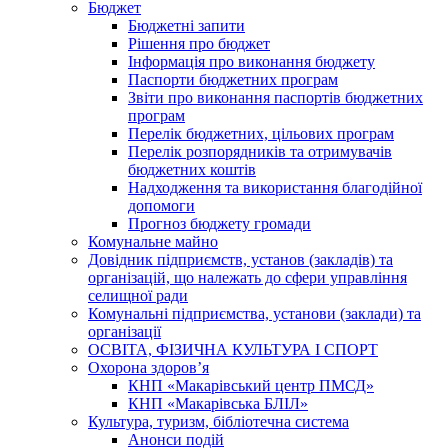
Бюджет
Бюджетні запити
Рішення про бюджет
Інформація про виконання бюджету
Паспорти бюджетних програм
Звіти про виконання паспортів бюджетних
програм
Перелік бюджетних, цільових програм
Перелік розпорядників та отримувачів
бюджетних коштів
Надходження та використання благодійної
допомоги
Прогноз бюджету громади
Комунальне майно
Довідник підприємств, установ (закладів) та
організацій, що належать до сфери управління
селищної ради
Комунальні підприємства, установи (заклади) та
організації
ОСВІТА, ФІЗИЧНА КУЛЬТУРА І СПОРТ
Охорона здоров’я
КНП «Макарівський центр ПМСД»
КНП «Макарівська БЛІЛ»
Культура, туризм, бібліотечна система
Анонси подій