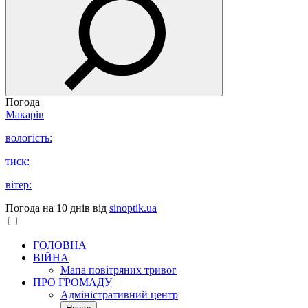
Погода
Макарів
вологість:
тиск:
вітер:
Погода на 10 днів від
sinoptik.ua
ГОЛОВНА
ВІЙНА
Мапа повітряних тривог
ПРО ГРОМАДУ
Aдміністративний центр