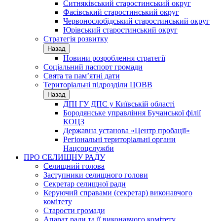
Ситняківський старостинський округ
Фасівський старостинський округ
Червонослобідський старостинський округ
Юрівський старостинський округ
Стратегія розвитку
Назад
Новини розроблення стратегії
Соціальний паспорт громади
Свята та пам’ятні дати
Територіальні підрозділи ЦОВВ
Назад
ДПІ ГУ ДПС у Київській області
Бородянське управління Бучанської філії
КОЦЗ
Державна установа «Центр пробації»
Регіональні територіальні органи
Нацсоцслужби
ПРО СЕЛИЩНУ РАДУ
Селищний голова
Заступники селищного голови
Секретар селищної ради
Керуючий справами (секретар) виконавчого
комітету
Старости громади
Апарат ради та її виконавчого комітету