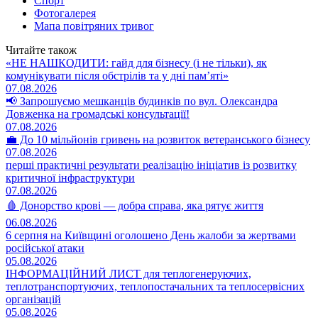
Спорт
Фотогалерея
Мапа повітряних тривог
Читайте також
«НЕ НАШКОДИТИ: гайд для бізнесу (і не тільки), як
комунікувати після обстрілів та у дні пам’яті»
07.08.2026
📢 Запрошуємо мешканців будинків по вул. Олександра
Довженка на громадські консультації!
07.08.2026
💼 До 10 мільйонів гривень на розвиток ветеранського бізнесу
07.08.2026
перші практичні результати реалізацію ініціатив із розвитку
критичної інфраструктури
07.08.2026
🩸 Донорство крові — добра справа, яка рятує життя
06.08.2026
6 серпня на Київщині оголошено День жалоби за жертвами
російської атаки
05.08.2026
ІНФОРМАЦІЙНИЙ ЛИСТ для теплогенеруючих,
теплотранспортуючих, теплопостачальних та теплосервісних
організацій
05.08.2026