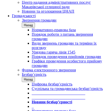
Центр надання адміністративних послуг
Макарівської селищної ради
Новини та оголошення ЦНАП
Громадськості
Звернення громадян
Назад
Нормативно-правова база
Порядок роботи з питань звернення
громадян
Види звернень громадян та терміни їх
розгляду
Урядова гаряча лінія 1545
Порядок проведення прийомів громадян
Графіки проведення особистого прийому
громадян
Форма електронного звернення
Безбар’єрність
Назад
Цифрова безбар’єрність
Суспільна та громадянська безбар’єрність
___________________________
___________________________
Новини безбар’єрності
_
Нормативно-правова база