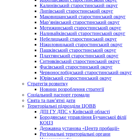
Калинівський старостинський округ
Липівський старостинський округ
Маковищанський старостинський округ
Мар’янівський старостинський округ
Мотижинський старостинський округ
Наливайківський старостинський округ
Небелицький старостинський округ
Ніжиловицький старостинський округ
Пашківський старостинський округ
Плахтянський старостинський округ
Ситняківський старостинський округ
Фасівський старостинський округ
Червонослобідський старостинський округ
Юрівський старостинський округ
Стратегія розвитку
Новини розроблення стратегії
Соціальний паспорт громади
Свята та пам’ятні дати
Територіальні підрозділи ЦОВВ
ДПІ ГУ ДПС у Київській області
Бородянське управління Бучанської філії
КОЦЗ
Державна установа «Центр пробації»
Регіональні територіальні органи