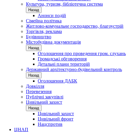
Культура, туризм, бібліотечна система
Назад
Анонси подій
Сімейна політика
Житлово-комунальне господарство, благоустрій
Торгівля, реклама
Будівництво
Містобудівна документація
Назад
Оголошення про проведення гром. слухань
Громадські обговорення
Детальні плани територій
Державний архітектурно-будівельний контроль
Назад
Оголошення ДАБК
Довкілля
Перевезення
Публічні закупівлі
Цивільний захист
Назад
Цивільний захист
Цивільний фронт
Нацспротив
ЦНАП