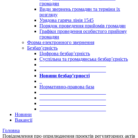
громадян
Види звернень громадян та терміни їх
розгляду
Урядова гаряча лінія 1545
Порядок проведення прийомів громадян
Графіки проведення особистого прийому
громадян
Форма електронного звернення
Безбар’єрність
Цифрова безбар’єрність
Суспільна та громадянська безбар’єрність
___________________________
___________________________
Новини безбар’єрності
_
Нормативно-правова база
___________________________
___________________________
___________________________
___________________________
Новини
Вакансії
Головна
Повідомлення про оприлюднення проектів регуляторних актів