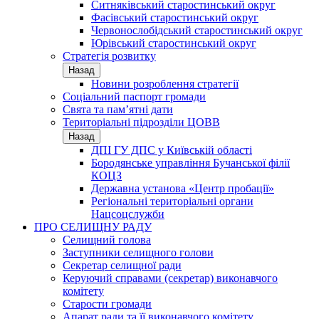
Ситняківський старостинський округ
Фасівський старостинський округ
Червонослобідський старостинський округ
Юрівський старостинський округ
Стратегія розвитку
Назад
Новини розроблення стратегії
Соціальний паспорт громади
Свята та пам’ятні дати
Територіальні підрозділи ЦОВВ
Назад
ДПІ ГУ ДПС у Київській області
Бородянське управління Бучанської філії
КОЦЗ
Державна установа «Центр пробації»
Регіональні територіальні органи
Нацсоцслужби
ПРО СЕЛИЩНУ РАДУ
Селищний голова
Заступники селищного голови
Секретар селищної ради
Керуючий справами (секретар) виконавчого
комітету
Старости громади
Апарат ради та її виконавчого комітету