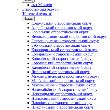
Назад
смт Макарів
Старостинські округи
(Населені пункти)
Назад
Кодрянський старостинський округ
Андріївський старостинський округ
Борівський старостинський округ
Великокарашинський старостинський округ
Гавронщинський старостинський округ
Забуянський старостинський округ
Колонщинський старостинський округ
Комарівський старостинський округ
Копилівський старостинський округ
Королівський старостинський округ
Калинівський старостинський округ
Липівський старостинський округ
Маковищанський старостинський округ
Мар’янівський старостинський округ
Мотижинський старостинський округ
Наливайківський старостинський округ
Небелицький старостинський округ
Ніжиловицький старостинський округ
Пашківський старостинський округ
Плахтянський старостинський округ