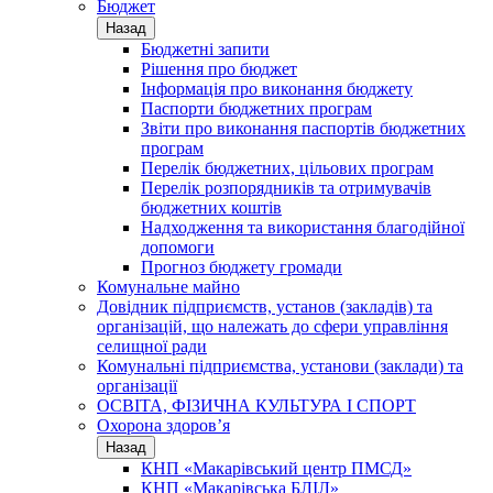
Бюджет
Назад
Бюджетні запити
Рішення про бюджет
Інформація про виконання бюджету
Паспорти бюджетних програм
Звіти про виконання паспортів бюджетних
програм
Перелік бюджетних, цільових програм
Перелік розпорядників та отримувачів
бюджетних коштів
Надходження та використання благодійної
допомоги
Прогноз бюджету громади
Комунальне майно
Довідник підприємств, установ (закладів) та
організацій, що належать до сфери управління
селищної ради
Комунальні підприємства, установи (заклади) та
організації
ОСВІТА, ФІЗИЧНА КУЛЬТУРА І СПОРТ
Охорона здоров’я
Назад
КНП «Макарівський центр ПМСД»
КНП «Макарівська БЛІЛ»