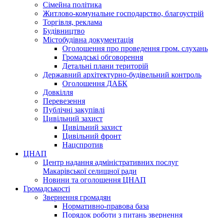
Сімейна політика
Житлово-комунальне господарство, благоустрій
Торгівля, реклама
Будівництво
Містобудівна документація
Оголошення про проведення гром. слухань
Громадські обговорення
Детальні плани територій
Державний архітектурно-будівельний контроль
Оголошення ДАБК
Довкілля
Перевезення
Публічні закупівлі
Цивільний захист
Цивільний захист
Цивільний фронт
Нацспротив
ЦНАП
Центр надання адміністративних послуг
Макарівської селищної ради
Новини та оголошення ЦНАП
Громадськості
Звернення громадян
Нормативно-правова база
Порядок роботи з питань звернення