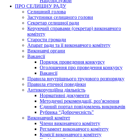
Нацсоцслужби
ПРО СЕЛИЩНУ РАДУ
Селищний голова
Заступники селищного голови
Секретар селищної ради
Керуючий справами (секретар) виконавчого
комітету
Старости громади
Апарат ради та її виконавчого комітету
Виконавчі органи
Вакансії
Порядок проведення конкурсу
Оголошення про проведення конкурсу
Вакансії
Правила внутрішнього трудового розпорядку
Правила етичної поведінки
Антикорупційна діяльність
Нормативні документи
Методичні рекомендації, роз’яснення
Єдиний портал повідомлень викривачів
Рубрика “Доброчесність”
Виконавчий комітет
Члени виконавчого комітету
Регламент виконавчого комітету
Комісії виконавчого комітету