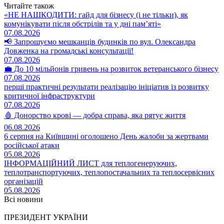
Читайте також
«НЕ НАШКОДИТИ: гайд для бізнесу (і не тільки), як
комунікувати після обстрілів та у дні пам’яті»
07.08.2026
📢 Запрошуємо мешканців будинків по вул. Олександра
Довженка на громадські консультації!
07.08.2026
💼 До 10 мільйонів гривень на розвиток ветеранського бізнесу
07.08.2026
перші практичні результати реалізацію ініціатив із розвитку
критичної інфраструктури
07.08.2026
🩸 Донорство крові — добра справа, яка рятує життя
06.08.2026
6 серпня на Київщині оголошено День жалоби за жертвами
російської атаки
05.08.2026
ІНФОРМАЦІЙНИЙ ЛИСТ для теплогенеруючих,
теплотранспортуючих, теплопостачальних та теплосервісних
організацій
05.08.2026
Всі новини
ПРЕЗИДЕНТ УКРАЇНИ