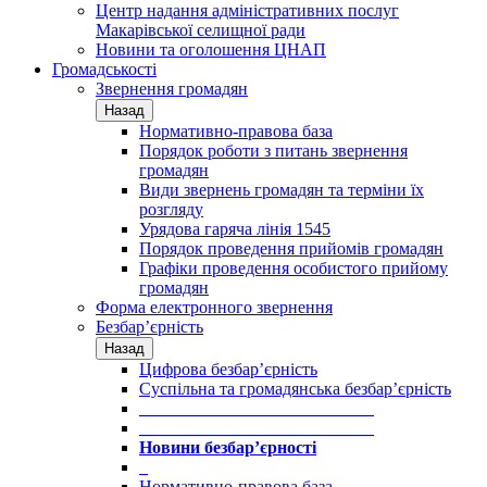
Центр надання адміністративних послуг
Макарівської селищної ради
Новини та оголошення ЦНАП
Громадськості
Звернення громадян
Назад
Нормативно-правова база
Порядок роботи з питань звернення
громадян
Види звернень громадян та терміни їх
розгляду
Урядова гаряча лінія 1545
Порядок проведення прийомів громадян
Графіки проведення особистого прийому
громадян
Форма електронного звернення
Безбар’єрність
Назад
Цифрова безбар’єрність
Суспільна та громадянська безбар’єрність
___________________________
___________________________
Новини безбар’єрності
_
Нормативно-правова база