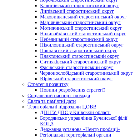
Калинівський старостинський округ
Липівський старостинський округ
Маковищанський старостинський округ
Мар’янівський старостинський округ
Мотижинський старостинський округ
Наливайківський старостинський округ
Небелицький старостинський округ
Ніжиловицький старостинський округ
Пашківський старостинський округ
Плахтянський старостинський округ
Ситняківський старостинський округ
Фасівський старостинський округ
Червонослобідський старостинський округ
Юрівський старостинський округ
Стратегія розвитку
Новини розроблення стратегії
Соціальний паспорт громади
Свята та пам’ятні дати
Територіальні підрозділи ЦОВВ
ДПІ ГУ ДПС у Київській області
Бородянське управління Бучанської філії
КОЦЗ
Державна установа «Центр пробації»
Регіональні територіальні органи