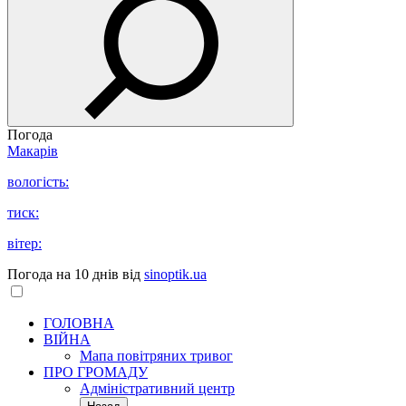
Погода
Макарів
вологість:
тиск:
вітер:
Погода на 10 днів від
sinoptik.ua
ГОЛОВНА
ВІЙНА
Мапа повітряних тривог
ПРО ГРОМАДУ
Aдміністративний центр