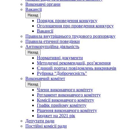
Виконавчі органи
Вакансії
Назад
Порядок проведення конкурсу
Оголошення про проведення конкурсу
Вакансії
Правила внутрішнього трудового розпорядку
Правила етичної поведінки
Антикорупційна діяльність
Назад
Нормативні документи
Методичні рекомендації, роз’яснення
Єдиний портал повідомлень викривачів
Рубрика “Доброчесність”
Виконавчий комітет
Назад
Члени виконавчого комітету
Регламент виконавчого комітету
Комісії виконавчого комітету
Графік прийому комітету
Рішення виконавчого комітету
Бюджет на 2021 рік
Депутати ради
Постійні комісії ради