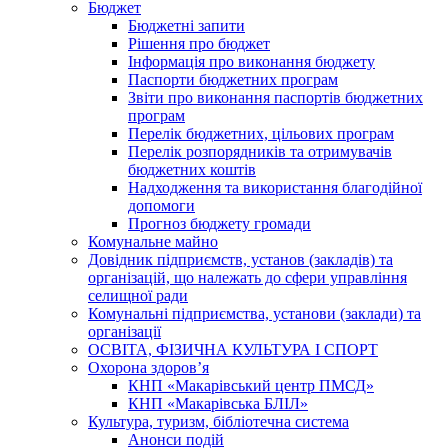
Бюджет
Бюджетні запити
Рішення про бюджет
Інформація про виконання бюджету
Паспорти бюджетних програм
Звіти про виконання паспортів бюджетних
програм
Перелік бюджетних, цільових програм
Перелік розпорядників та отримувачів
бюджетних коштів
Надходження та використання благодійної
допомоги
Прогноз бюджету громади
Комунальне майно
Довідник підприємств, установ (закладів) та
організацій, що належать до сфери управління
селищної ради
Комунальні підприємства, установи (заклади) та
організації
ОСВІТА, ФІЗИЧНА КУЛЬТУРА І СПОРТ
Охорона здоров’я
КНП «Макарівський центр ПМСД»
КНП «Макарівська БЛІЛ»
Культура, туризм, бібліотечна система
Анонси подій