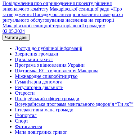
Повідомлення про оприлюднення проекту рішення
виконавчого комітету Макарівської селищної ради «Про
затвердження Порядку організації поховання померлих і
ритуального обслуговування населення на території
Макарівської селищної територіальної громади»
02.05.2024
Читати далі
Доступ до публічної інформації
Звернення громадян
Цивільний захист
Програма з відновлення України
Підтримка ЄС з відновлення Макарова
Міжнародне співробітництво
Гуманітарна допомога
Регуляторна діяльність
Старости
Поліцейський офіцер громади
Всеукраїнська програма ментального здоров’я “Ти як?”
Інтерактивна мапа громади
Геопортал
Спорт
Фотогалерея
Мапа повітряних тривог