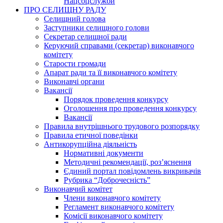
Нацсоцслужби
ПРО СЕЛИЩНУ РАДУ
Селищний голова
Заступники селищного голови
Секретар селищної ради
Керуючий справами (секретар) виконавчого
комітету
Старости громади
Апарат ради та її виконавчого комітету
Виконавчі органи
Вакансії
Порядок проведення конкурсу
Оголошення про проведення конкурсу
Вакансії
Правила внутрішнього трудового розпорядку
Правила етичної поведінки
Антикорупційна діяльність
Нормативні документи
Методичні рекомендації, роз’яснення
Єдиний портал повідомлень викривачів
Рубрика “Доброчесність”
Виконавчий комітет
Члени виконавчого комітету
Регламент виконавчого комітету
Комісії виконавчого комітету