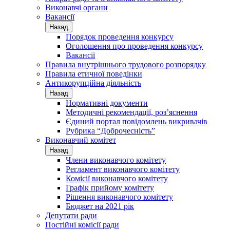
Виконавчі органи
Вакансії
Назад
Порядок проведення конкурсу
Оголошення про проведення конкурсу
Вакансії
Правила внутрішнього трудового розпорядку
Правила етичної поведінки
Антикорупційна діяльність
Назад
Нормативні документи
Методичні рекомендації, роз’яснення
Єдиний портал повідомлень викривачів
Рубрика “Доброчесність”
Виконавчий комітет
Назад
Члени виконавчого комітету
Регламент виконавчого комітету
Комісії виконавчого комітету
Графік прийому комітету
Рішення виконавчого комітету
Бюджет на 2021 рік
Депутати ради
Постійні комісії ради