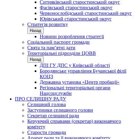
Ситняківський старостинський округ
Фасівський старостинський округ
Червонослобідський старостинський округ
Юрівський старостинський округ
Стратегія розвитку
Назад
Новини розроблення стратегії
Соціальний паспорт громади
Свята та пам’ятні дати
Територіальні підрозділи ЦОВВ
Назад
ДПІ ГУ ДПС у Київській області
Бородянське управління Бучанської філії
КОЦЗ
Державна установа «Центр пробації»
Регіональні територіальні органи
Нацсоцслужби
ПРО СЕЛИЩНУ РАДУ
Селищний голова
Заступники селищного голови
Секретар селищної ради
Керуючий справами (секретар) виконавчого
комітету
Старости громади
Апарат ради та її виконавчого комітету