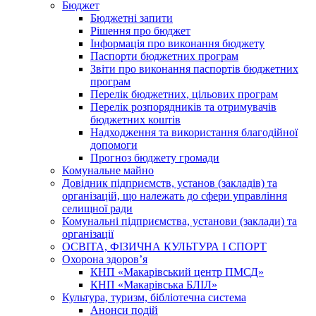
Бюджет
Бюджетні запити
Рішення про бюджет
Інформація про виконання бюджету
Паспорти бюджетних програм
Звіти про виконання паспортів бюджетних
програм
Перелік бюджетних, цільових програм
Перелік розпорядників та отримувачів
бюджетних коштів
Надходження та використання благодійної
допомоги
Прогноз бюджету громади
Комунальне майно
Довідник підприємств, установ (закладів) та
організацій, що належать до сфери управління
селищної ради
Комунальні підприємства, установи (заклади) та
організації
ОСВІТА, ФІЗИЧНА КУЛЬТУРА І СПОРТ
Охорона здоров’я
КНП «Макарівський центр ПМСД»
КНП «Макарівська БЛІЛ»
Культура, туризм, бібліотечна система
Анонси подій