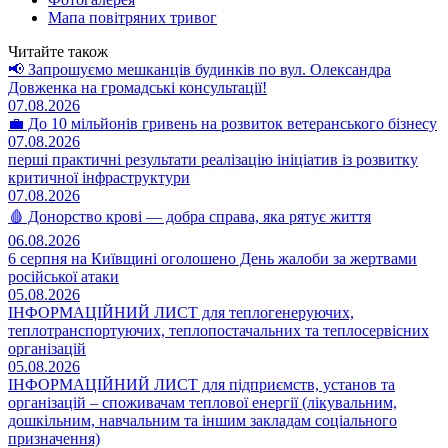
Мапа повітряних тривог
Читайте також
📢 Запрошуємо мешканців будинків по вул. Олександра
Довженка на громадські консультації!
07.08.2026
💼 До 10 мільйонів гривень на розвиток ветеранського бізнесу
07.08.2026
перші практичні результати реалізацію ініціатив із розвитку
критичної інфраструктури
07.08.2026
🩸 Донорство крові — добра справа, яка рятує життя
06.08.2026
6 серпня на Київщині оголошено День жалоби за жертвами
російської атаки
05.08.2026
ІНФОРМАЦІЙНИЙ ЛИСТ для теплогенеруючих,
теплотранспортуючих, теплопостачальних та теплосервісних
організацій
05.08.2026
ІНФОРМАЦІЙНИЙ ЛИСТ для підприємств, установ та
організацій – споживачам теплової енергії (лікувальним,
дошкільним, навчальним та іншим закладам соціального
призначення)