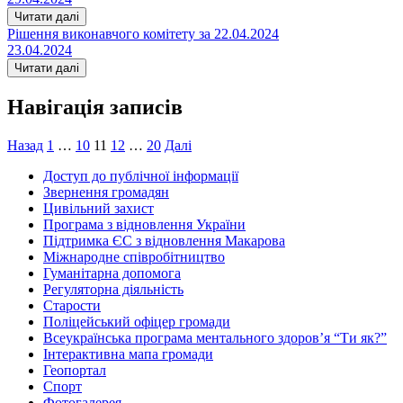
Читати далі
Рішення виконавчого комітету за 22.04.2024
23.04.2024
Читати далі
Навігація записів
Назад
1
…
10
11
12
…
20
Далі
Доступ до публічної інформації
Звернення громадян
Цивільний захист
Програма з відновлення України
Підтримка ЄС з відновлення Макарова
Міжнародне співробітництво
Гуманітарна допомога
Регуляторна діяльність
Старости
Поліцейський офіцер громади
Всеукраїнська програма ментального здоров’я “Ти як?”
Інтерактивна мапа громади
Геопортал
Спорт
Фотогалерея