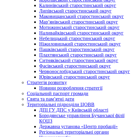
Калинівський старостинський округ
Липівський старостинський округ
Маковищанський старостинський округ
Мар’янівський старостинський округ
Мотижинський старостинський округ
Наливайківський старостинський округ
Небелицький старостинський округ
Ніжиловицький старостинський округ
Пашківський старостинський округ
Плахтянський старостинський округ
Ситняківський старостинський округ
Фасівський старостинський округ
Червонослобідський старостинський округ
Юрівський старостинський округ
Стратегія розвитку
Новини розроблення стратегії
Соціальний паспорт громади
Свята та пам’ятні дати
Територіальні підрозділи ЦОВВ
ДПІ ГУ ДПС у Київській області
Бородянське управління Бучанської філії
КОЦЗ
Державна установа «Центр пробації»
Регіональні територіальні органи