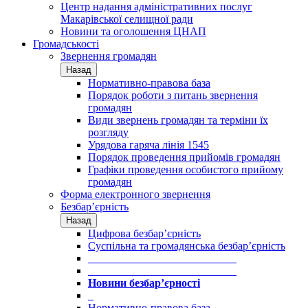
Центр надання адміністративних послуг
Макарівської селищної ради
Новини та оголошення ЦНАП
Громадськості
Звернення громадян
Назад
Нормативно-правова база
Порядок роботи з питань звернення
громадян
Види звернень громадян та терміни їх
розгляду
Урядова гаряча лінія 1545
Порядок проведення прийомів громадян
Графіки проведення особистого прийому
громадян
Форма електронного звернення
Безбар’єрність
Назад
Цифрова безбар’єрність
Суспільна та громадянська безбар’єрність
___________________________
___________________________
Новини безбар’єрності
_
Нормативно-правова база