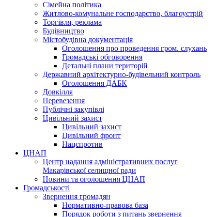
Сімейна політика
Житлово-комунальне господарство, благоустрій
Торгівля, реклама
Будівництво
Містобудівна документація
Оголошення про проведення гром. слухань
Громадські обговорення
Детальні плани територій
Державний архітектурно-будівельний контроль
Оголошення ДАБК
Довкілля
Перевезення
Публічні закупівлі
Цивільний захист
Цивільний захист
Цивільний фронт
Нацспротив
ЦНАП
Центр надання адміністративних послуг
Макарівської селищної ради
Новини та оголошення ЦНАП
Громадськості
Звернення громадян
Нормативно-правова база
Порядок роботи з питань звернення