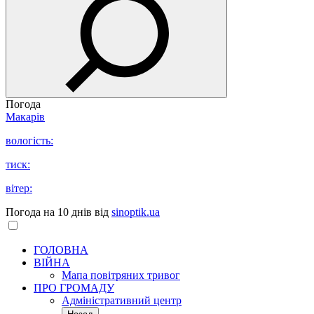
Погода
Макарів
вологість:
тиск:
вітер:
Погода на 10 днів від
sinoptik.ua
ГОЛОВНА
ВІЙНА
Мапа повітряних тривог
ПРО ГРОМАДУ
Aдміністративний центр