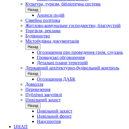
Культура, туризм, бібліотечна система
Назад
Анонси подій
Сімейна політика
Житлово-комунальне господарство, благоустрій
Торгівля, реклама
Будівництво
Містобудівна документація
Назад
Оголошення про проведення гром. слухань
Громадські обговорення
Детальні плани територій
Державний архітектурно-будівельний контроль
Назад
Оголошення ДАБК
Довкілля
Перевезення
Публічні закупівлі
Цивільний захист
Назад
Цивільний захист
Цивільний фронт
Нацспротив
ЦНАП