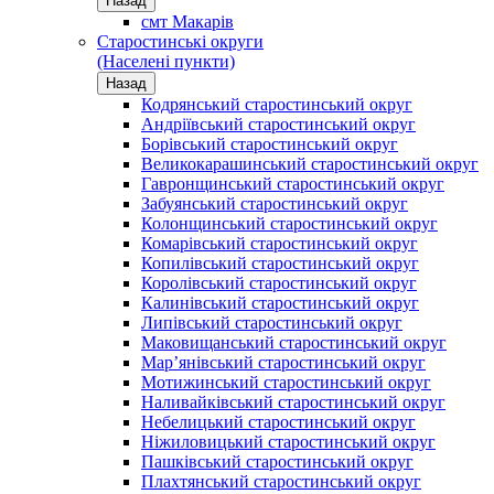
Назад
смт Макарів
Старостинські округи
(Населені пункти)
Назад
Кодрянський старостинський округ
Андріївський старостинський округ
Борівський старостинський округ
Великокарашинський старостинський округ
Гавронщинський старостинський округ
Забуянський старостинський округ
Колонщинський старостинський округ
Комарівський старостинський округ
Копилівський старостинський округ
Королівський старостинський округ
Калинівський старостинський округ
Липівський старостинський округ
Маковищанський старостинський округ
Мар’янівський старостинський округ
Мотижинський старостинський округ
Наливайківський старостинський округ
Небелицький старостинський округ
Ніжиловицький старостинський округ
Пашківський старостинський округ
Плахтянський старостинський округ