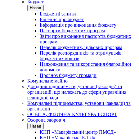
Бюджет
Назад
Бюджетні запити
Рішення про бюджет
Інформація про виконання бюджету
Паспорти бюджетних програм
Звіти про виконання паспортів бюджетних
програм
Перелік бюджетних, цільових програм
Перелік розпорядників та отримувачів
бюджетних коштів
Надходження та використання благодійної
допомоги
Прогноз бюджету громади
Комунальне майно
Довідник підприємств, установ (закладів) та
організацій, що належать до сфери управління
селищної ради
Комунальні підприємства, установи (заклади) та
організації
ОСВІТА, ФІЗИЧНА КУЛЬТУРА І СПОРТ
Охорона здоров’я
Назад
КНП «Макарівський центр ПМСД»
КНП «Макарівська БЛІЛ»