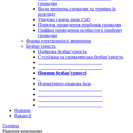
громадян
Види звернень громадян та терміни їх
розгляду
Урядова гаряча лінія 1545
Порядок проведення прийомів громадян
Графіки проведення особистого прийому
громадян
Форма електронного звернення
Безбар’єрність
Цифрова безбар’єрність
Суспільна та громадянська безбар’єрність
___________________________
___________________________
Новини безбар’єрності
_
Нормативно-правова база
___________________________
___________________________
___________________________
___________________________
Новини
Вакансії
Головна
Рішення виконкому