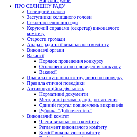
Нацсоцслужби
ПРО СЕЛИЩНУ РАДУ
Селищний голова
Заступники селищного голови
Секретар селищної ради
Керуючий справами (секретар) виконавчого
комітету
Старости громади
Апарат ради та її виконавчого комітету
Виконавчі органи
Вакансії
Порядок проведення конкурсу
Оголошення про проведення конкурсу
Вакансії
Правила внутрішнього трудового розпорядку
Правила етичної поведінки
Антикорупційна діяльність
Нормативні документи
Методичні рекомендації, роз’яснення
Єдиний портал повідомлень викривачів
Рубрика “Доброчесність”
Виконавчий комітет
Члени виконавчого комітету
Регламент виконавчого комітету
Комісії виконавчого комітету