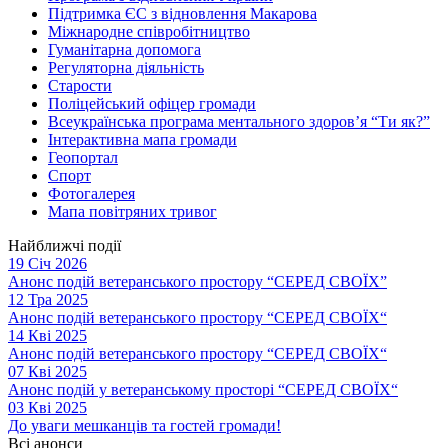
Підтримка ЄС з відновлення Макарова
Міжнародне співробітництво
Гуманітарна допомога
Регуляторна діяльність
Старости
Поліцейський офіцер громади
Всеукраїнська програма ментального здоров’я “Ти як?”
Інтерактивна мапа громади
Геопортал
Спорт
Фотогалерея
Мапа повітряних тривог
Найближчі події
19 Січ 2026
Анонс подій ветеранського простору “СЕРЕД СВОЇХ”
12 Тра 2025
Анонс подій ветеранського простору “СЕРЕД СВОЇХ“
14 Кві 2025
Анонс подій ветеранського простору “СЕРЕД СВОЇХ“
07 Кві 2025
Анонс подій у ветеранському просторі “СЕРЕД СВОЇХ“
03 Кві 2025
До уваги мешканців та гостей громади!
Всі анонси