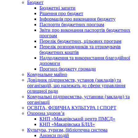
Бюджет
Бюджетні запити
Рішення про бюджет
Інформація про виконання бюджету
Паспорти бюджетних програм
Звіти про виконання паспортів бюджетних
програм
Перелік бюджетних, цільових програм
Перелік розпорядників та отримувачів
бюджетних коштів
Надходження та використання благодійної
допомоги
Прогноз бюджету громади
Комунальне майно
Довідник підприємств, установ (закладів) та
організацій, що належать до сфери управління
селищної ради
Комунальні підприємства, установи (заклади) та
організації
ОСВІТА, ФІЗИЧНА КУЛЬТУРА І СПОРТ
Охорона здоров’я
КНП «Макарівський центр ПМСД»
КНП «Макарівська БЛІЛ»
Культура, туризм, бібліотечна система
Анонси подій