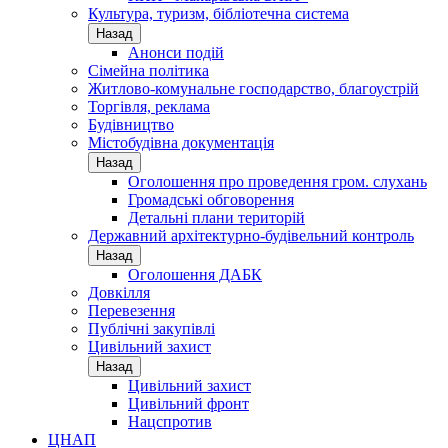
Культура, туризм, бібліотечна система
Назад
Анонси подій
Сімейна політика
Житлово-комунальне господарство, благоустрій
Торгівля, реклама
Будівництво
Містобудівна документація
Назад
Оголошення про проведення гром. слухань
Громадські обговорення
Детальні плани територій
Державний архітектурно-будівельний контроль
Назад
Оголошення ДАБК
Довкілля
Перевезення
Публічні закупівлі
Цивільний захист
Назад
Цивільний захист
Цивільний фронт
Нацспротив
ЦНАП