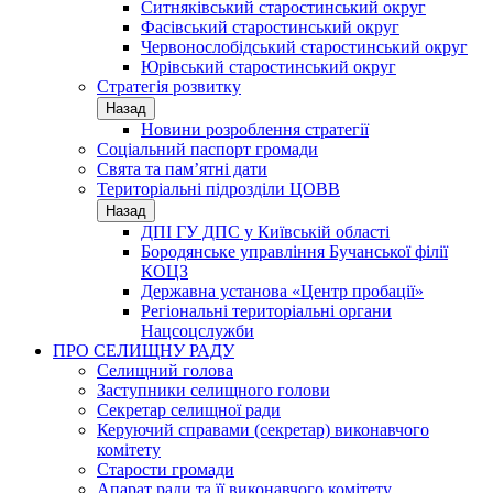
Ситняківський старостинський округ
Фасівський старостинський округ
Червонослобідський старостинський округ
Юрівський старостинський округ
Стратегія розвитку
Назад
Новини розроблення стратегії
Соціальний паспорт громади
Свята та пам’ятні дати
Територіальні підрозділи ЦОВВ
Назад
ДПІ ГУ ДПС у Київській області
Бородянське управління Бучанської філії
КОЦЗ
Державна установа «Центр пробації»
Регіональні територіальні органи
Нацсоцслужби
ПРО СЕЛИЩНУ РАДУ
Селищний голова
Заступники селищного голови
Секретар селищної ради
Керуючий справами (секретар) виконавчого
комітету
Старости громади
Апарат ради та її виконавчого комітету