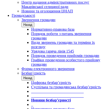
Центр надання адміністративних послуг
Макарівської селищної ради
Новини та оголошення ЦНАП
Громадськості
Звернення громадян
Назад
Нормативно-правова база
Порядок роботи з питань звернення
громадян
Види звернень громадян та терміни їх
розгляду
Урядова гаряча лінія 1545
Порядок проведення прийомів громадян
Графіки проведення особистого прийому
громадян
Форма електронного звернення
Безбар’єрність
Назад
Цифрова безбар’єрність
Суспільна та громадянська безбар’єрність
___________________________
___________________________
Новини безбар’єрності
_
Нормативно-правова база