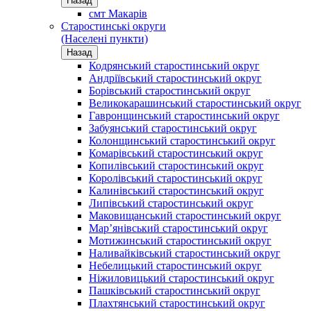
Назад
смт Макарів
Старостинські округи
(Населені пункти)
Назад
Кодрянський старостинський округ
Андріївський старостинський округ
Борівський старостинський округ
Великокарашинський старостинський округ
Гавронщинський старостинський округ
Забуянський старостинський округ
Колонщинський старостинський округ
Комарівський старостинський округ
Копилівський старостинський округ
Королівський старостинський округ
Калинівський старостинський округ
Липівський старостинський округ
Маковищанський старостинський округ
Мар’янівський старостинський округ
Мотижинський старостинський округ
Наливайківський старостинський округ
Небелицький старостинський округ
Ніжиловицький старостинський округ
Пашківський старостинський округ
Плахтянський старостинський округ