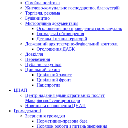
Сімейна політика
Житлово-комунальне господарство, благоустрій
Торгівля, реклама
Будівництво
Містобудівна документація
Оголошення про проведення гром. слухань
Громадські обговорення
Детальні плани територій
Державний архітектурно-будівельний контроль
Оголошення ДАБК
Довкілля
Перевезення
Публічні закупівлі
Цивільний захист
Цивільний захист
Цивільний фронт
Нацспротив
ЦНАП
Центр надання адміністративних послуг
Макарівської селищної ради
Новини та оголошення ЦНАП
Громадськості
Звернення громадян
Нормативно-правова база
Порядок роботи з питань звернення