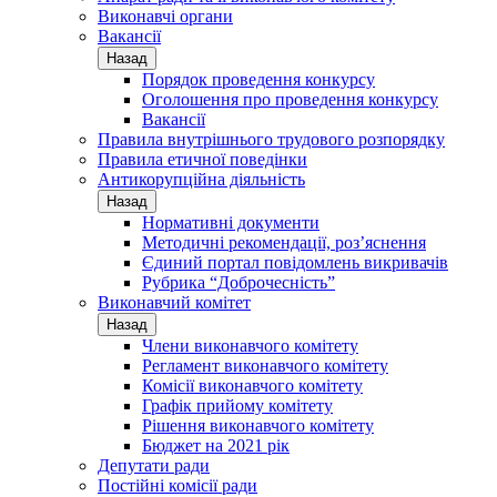
Виконавчі органи
Вакансії
Назад
Порядок проведення конкурсу
Оголошення про проведення конкурсу
Вакансії
Правила внутрішнього трудового розпорядку
Правила етичної поведінки
Антикорупційна діяльність
Назад
Нормативні документи
Методичні рекомендації, роз’яснення
Єдиний портал повідомлень викривачів
Рубрика “Доброчесність”
Виконавчий комітет
Назад
Члени виконавчого комітету
Регламент виконавчого комітету
Комісії виконавчого комітету
Графік прийому комітету
Рішення виконавчого комітету
Бюджет на 2021 рік
Депутати ради
Постійні комісії ради