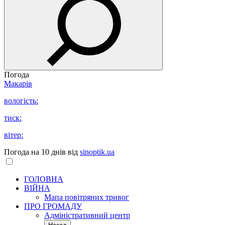
Погода
Макарів
вологість:
тиск:
вітер:
Погода на 10 днів від
sinoptik.ua
ГОЛОВНА
ВІЙНА
Мапа повітряних тривог
ПРО ГРОМАДУ
Aдміністративний центр