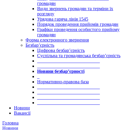
громадян
Види звернень громадян та терміни їх
розгляду
Урядова гаряча лінія 1545
Порядок проведення прийомів громадян
Графіки проведення особистого прийому
громадян
Форма електронного звернення
Безбар’єрність
Цифрова безбар’єрність
Суспільна та громадянська безбар’єрність
___________________________
___________________________
Новини безбар’єрності
_
Нормативно-правова база
___________________________
___________________________
___________________________
___________________________
Новини
Вакансії
Головна
Новини