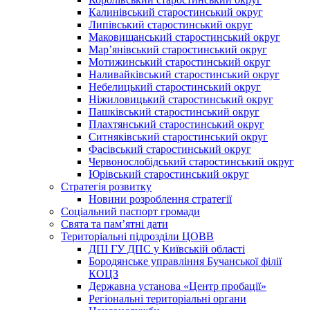
Калинівський старостинський округ
Липівський старостинський округ
Маковищанський старостинський округ
Мар’янівський старостинський округ
Мотижинський старостинський округ
Наливайківський старостинський округ
Небелицький старостинський округ
Ніжиловицький старостинський округ
Пашківський старостинський округ
Плахтянський старостинський округ
Ситняківський старостинський округ
Фасівський старостинський округ
Червонослобідський старостинський округ
Юрівський старостинський округ
Стратегія розвитку
Новини розроблення стратегії
Соціальний паспорт громади
Свята та пам’ятні дати
Територіальні підрозділи ЦОВВ
ДПІ ГУ ДПС у Київській області
Бородянське управління Бучанської філії
КОЦЗ
Державна установа «Центр пробації»
Регіональні територіальні органи