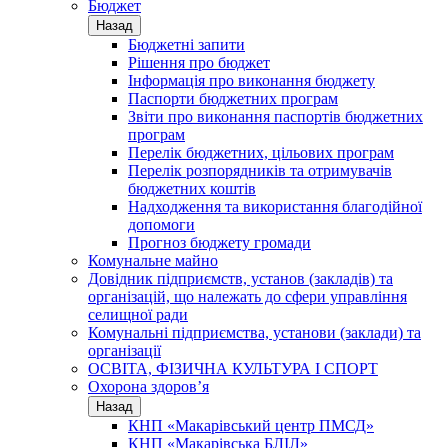
Бюджет
Назад
Бюджетні запити
Рішення про бюджет
Інформація про виконання бюджету
Паспорти бюджетних програм
Звіти про виконання паспортів бюджетних
програм
Перелік бюджетних, цільових програм
Перелік розпорядників та отримувачів
бюджетних коштів
Надходження та використання благодійної
допомоги
Прогноз бюджету громади
Комунальне майно
Довідник підприємств, установ (закладів) та
організацій, що належать до сфери управління
селищної ради
Комунальні підприємства, установи (заклади) та
організації
ОСВІТА, ФІЗИЧНА КУЛЬТУРА І СПОРТ
Охорона здоров’я
Назад
КНП «Макарівський центр ПМСД»
КНП «Макарівська БЛІЛ»