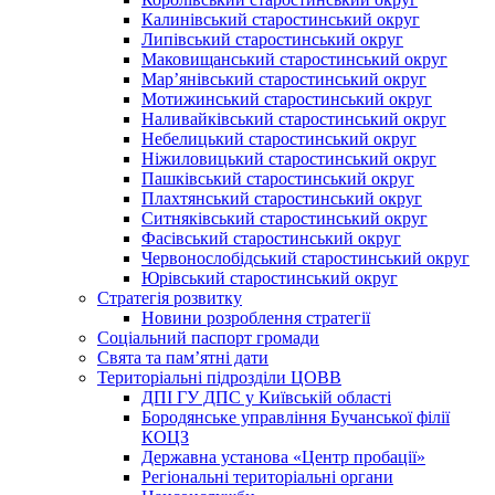
Калинівський старостинський округ
Липівський старостинський округ
Маковищанський старостинський округ
Мар’янівський старостинський округ
Мотижинський старостинський округ
Наливайківський старостинський округ
Небелицький старостинський округ
Ніжиловицький старостинський округ
Пашківський старостинський округ
Плахтянський старостинський округ
Ситняківський старостинський округ
Фасівський старостинський округ
Червонослобідський старостинський округ
Юрівський старостинський округ
Стратегія розвитку
Новини розроблення стратегії
Соціальний паспорт громади
Свята та пам’ятні дати
Територіальні підрозділи ЦОВВ
ДПІ ГУ ДПС у Київській області
Бородянське управління Бучанської філії
КОЦЗ
Державна установа «Центр пробації»
Регіональні територіальні органи