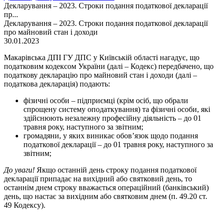
Декларування – 2023. Строки подання податкової декларації
пр...
Декларування – 2023. Строки подання податкової декларації
про майновий стан і доходи
30.01.2023
Макарівська ДПІ ГУ ДПС у Київській області нагадує, що
податковим кодексом України (далі – Кодекс) передбачено, що
податкову декларацію про майновий стан і доходи (далі –
податкова декларація) подають:
фізичні особи – підприємці (крім осіб, що обрали
спрощену систему оподаткування) та фізичні особи, які
здійснюють незалежну професійну діяльність – до 01
травня року, наступного за звітним;
громадяни, у яких виникає обов’язок щодо подання
податкової декларації – до 01 травня року, наступного за
звітним;
До уваги!
Якщо останній день строку подання податкової
декларації припадає на вихідний або святковий день, то
останнім днем строку вважається операційний (банківський)
день, що настає за вихідним або святковим днем (п. 49.20 ст.
49 Кодексу).