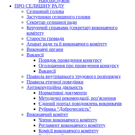
Нацсоцслужби
ПРО СЕЛИЩНУ РАДУ
Селищний голова
Заступники селищного голови
Секретар селищної ради
Керуючий справами (секретар) виконавчого
комітету
Старости громади
Апарат ради та її виконавчого комітету
Виконавчі органи
Вакансії
Порядок проведення конкурсу
Оголошення про проведення конкурсу
Вакансії
Правила внутрішнього трудового розпорядку
Правила етичної поведінки
Антикорупційна діяльність
Нормативні документи
Методичні рекомендації, роз’яснення
Єдиний портал повідомлень викривачів
Рубрика “Доброчесність”
Виконавчий комітет
Члени виконавчого комітету
Регламент виконавчого комітету
Комісії виконавчого комітету