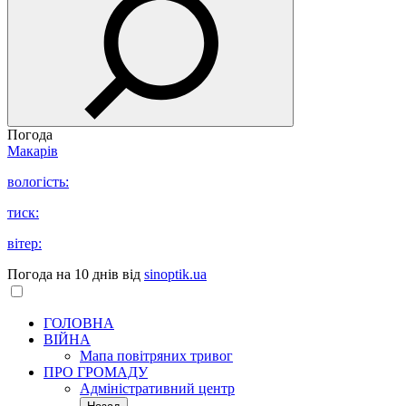
Погода
Макарів
вологість:
тиск:
вітер:
Погода на 10 днів від
sinoptik.ua
ГОЛОВНА
ВІЙНА
Мапа повітряних тривог
ПРО ГРОМАДУ
Aдміністративний центр