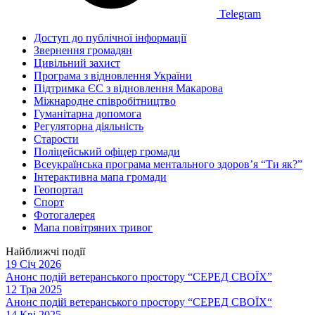
Telegram
Доступ до публічної інформації
Звернення громадян
Цивільний захист
Програма з відновлення України
Підтримка ЄС з відновлення Макарова
Міжнародне співробітництво
Гуманітарна допомога
Регуляторна діяльність
Старости
Поліцейський офіцер громади
Всеукраїнська програма ментального здоров’я “Ти як?”
Інтерактивна мапа громади
Геопортал
Спорт
Фотогалерея
Мапа повітряних тривог
Найближчі події
19 Січ 2026
Анонс подій ветеранського простору “СЕРЕД СВОЇХ”
12 Тра 2025
Анонс подій ветеранського простору “СЕРЕД СВОЇХ“
14 Кві 2025