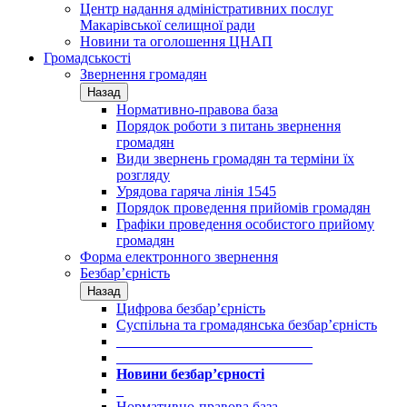
Центр надання адміністративних послуг
Макарівської селищної ради
Новини та оголошення ЦНАП
Громадськості
Звернення громадян
Назад
Нормативно-правова база
Порядок роботи з питань звернення
громадян
Види звернень громадян та терміни їх
розгляду
Урядова гаряча лінія 1545
Порядок проведення прийомів громадян
Графіки проведення особистого прийому
громадян
Форма електронного звернення
Безбар’єрність
Назад
Цифрова безбар’єрність
Суспільна та громадянська безбар’єрність
___________________________
___________________________
Новини безбар’єрності
_
Нормативно-правова база