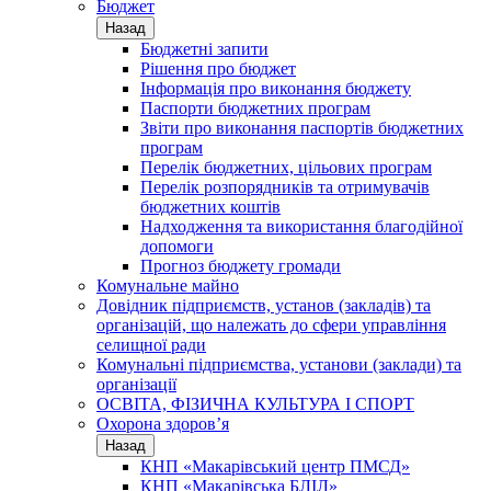
Бюджет
Назад
Бюджетні запити
Рішення про бюджет
Інформація про виконання бюджету
Паспорти бюджетних програм
Звіти про виконання паспортів бюджетних
програм
Перелік бюджетних, цільових програм
Перелік розпорядників та отримувачів
бюджетних коштів
Надходження та використання благодійної
допомоги
Прогноз бюджету громади
Комунальне майно
Довідник підприємств, установ (закладів) та
організацій, що належать до сфери управління
селищної ради
Комунальні підприємства, установи (заклади) та
організації
ОСВІТА, ФІЗИЧНА КУЛЬТУРА І СПОРТ
Охорона здоров’я
Назад
КНП «Макарівський центр ПМСД»
КНП «Макарівська БЛІЛ»