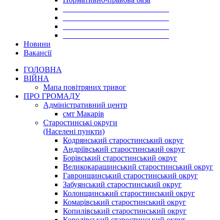
___________________________
___________________________
___________________________
___________________________
Новини
Вакансії
ГОЛОВНА
ВІЙНА
Мапа повітряних тривог
ПРО ГРОМАДУ
Aдміністративний центр
смт Макарів
Старостинські округи
(Населені пункти)
Кодрянський старостинський округ
Андріївський старостинський округ
Борівський старостинський округ
Великокарашинський старостинський округ
Гавронщинський старостинський округ
Забуянський старостинський округ
Колонщинський старостинський округ
Комарівський старостинський округ
Копилівський старостинський округ
Королівський старостинський округ