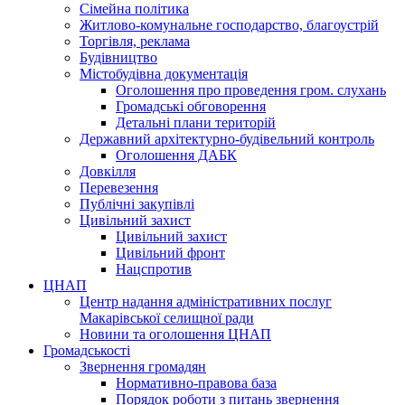
Сімейна політика
Житлово-комунальне господарство, благоустрій
Торгівля, реклама
Будівництво
Містобудівна документація
Оголошення про проведення гром. слухань
Громадські обговорення
Детальні плани територій
Державний архітектурно-будівельний контроль
Оголошення ДАБК
Довкілля
Перевезення
Публічні закупівлі
Цивільний захист
Цивільний захист
Цивільний фронт
Нацспротив
ЦНАП
Центр надання адміністративних послуг
Макарівської селищної ради
Новини та оголошення ЦНАП
Громадськості
Звернення громадян
Нормативно-правова база
Порядок роботи з питань звернення