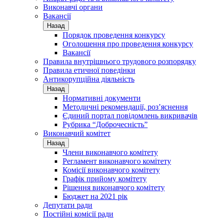
Виконавчі органи
Вакансії
Назад
Порядок проведення конкурсу
Оголошення про проведення конкурсу
Вакансії
Правила внутрішнього трудового розпорядку
Правила етичної поведінки
Антикорупційна діяльність
Назад
Нормативні документи
Методичні рекомендації, роз’яснення
Єдиний портал повідомлень викривачів
Рубрика “Доброчесність”
Виконавчий комітет
Назад
Члени виконавчого комітету
Регламент виконавчого комітету
Комісії виконавчого комітету
Графік прийому комітету
Рішення виконавчого комітету
Бюджет на 2021 рік
Депутати ради
Постійні комісії ради