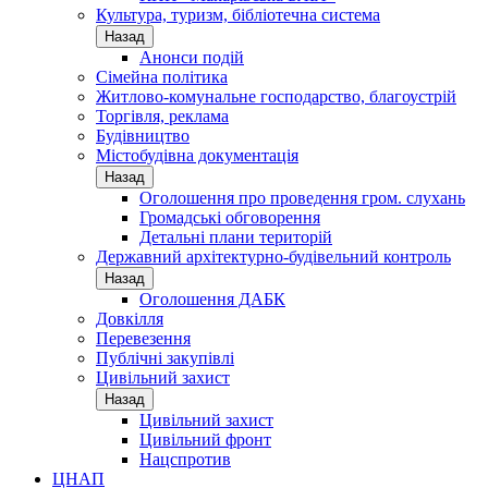
Культура, туризм, бібліотечна система
Назад
Анонси подій
Сімейна політика
Житлово-комунальне господарство, благоустрій
Торгівля, реклама
Будівництво
Містобудівна документація
Назад
Оголошення про проведення гром. слухань
Громадські обговорення
Детальні плани територій
Державний архітектурно-будівельний контроль
Назад
Оголошення ДАБК
Довкілля
Перевезення
Публічні закупівлі
Цивільний захист
Назад
Цивільний захист
Цивільний фронт
Нацспротив
ЦНАП