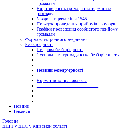
громадян
Види звернень громадян та терміни їх
розгляду
Урядова гаряча лінія 1545
Порядок проведення прийомів громадян
Графіки проведення особистого прийому
громадян
Форма електронного звернення
Безбар’єрність
Цифрова безбар’єрність
Суспільна та громадянська безбар’єрність
___________________________
___________________________
Новини безбар’єрності
_
Нормативно-правова база
___________________________
___________________________
___________________________
___________________________
Новини
Вакансії
Головна
ДПІ ГУ ДПС у Київській області