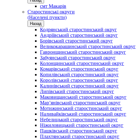
Назад
смт Макарів
Старостинські округи
(Населені пункти)
Назад
Кодрянський старостинський округ
Андріївський старостинський округ
Борівський старостинський округ
Великокарашинський старостинський округ
Гавронщинський старостинський округ
Забуянський старостинський округ
Колонщинський старостинський округ
Комарівський старостинський округ
Копилівський старостинський округ
Королівський старостинський округ
Калинівський старостинський округ
Липівський старостинський округ
Маковищанський старостинський округ
Мар’янівський старостинський округ
Мотижинський старостинський округ
Наливайківський старостинський округ
Небелицький старостинський округ
Ніжиловицький старостинський округ
Пашківський старостинський округ
Плахтянський старостинський округ