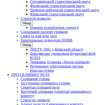
Ситняківський старостинський округ
Фасівський старостинський округ
Червонослобідський старостинський округ
Юрівський старостинський округ
Стратегія розвитку
Назад
Новини розроблення стратегії
Соціальний паспорт громади
Свята та пам’ятні дати
Територіальні підрозділи ЦОВВ
Назад
ДПІ ГУ ДПС у Київській області
Бородянське управління Бучанської філії
КОЦЗ
Державна установа «Центр пробації»
Регіональні територіальні органи
Нацсоцслужби
ПРО СЕЛИЩНУ РАДУ
Селищний голова
Заступники селищного голови
Секретар селищної ради
Керуючий справами (секретар) виконавчого
комітету
Старости громади
Апарат ради та її виконавчого комітету