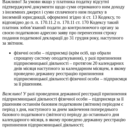
Важливо! За умови якщо у платника податку відсутні
підтверджуючі документи щодо суми отриманого ним доходу
з іноземних джерел і суми сплаченого ним податку в
іноземній юрисдикції, оформлені згідно зі ст. 13 Кодексу, то
відповідно до п. п. 170.11.2 п. 170.11 ст. 170 Кодексу такий
платник зобов’язаний подати до контролюючого органу за
своєю податковою адресою заяву про перенесення строку
подання податкової декларації до 31 грудня року, наступного
за звітним.
фізичні особи – підприємці (крім осіб, що обрали
спрощену систему оподаткування), у разі припинення
підприємницької діяльності – протягом 20 календарних
днів місяця наступного за календарним місяцем, в якому
проведено державну реєстрацію припинення
підприємницької діяльності фізичної особи – підприємця
за її рішенням.
Важливо!
У разі проведення державної реєстрації припинення
підприємницької діяльності фізичної особи – підприємця за її
рішенням останнім базовим податковим (звітним) періодом є
період з дня, наступного за днем закінчення попереднього
базового податкового (звітного) періоду до останнього дня
календарного місяця, в якому проведено державну реєстрацію
припинення підприємницької діяльності;