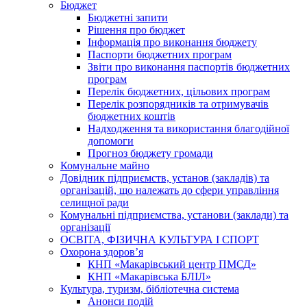
Бюджет
Бюджетні запити
Рішення про бюджет
Інформація про виконання бюджету
Паспорти бюджетних програм
Звіти про виконання паспортів бюджетних
програм
Перелік бюджетних, цільових програм
Перелік розпорядників та отримувачів
бюджетних коштів
Надходження та використання благодійної
допомоги
Прогноз бюджету громади
Комунальне майно
Довідник підприємств, установ (закладів) та
організацій, що належать до сфери управління
селищної ради
Комунальні підприємства, установи (заклади) та
організації
ОСВІТА, ФІЗИЧНА КУЛЬТУРА І СПОРТ
Охорона здоров’я
КНП «Макарівський центр ПМСД»
КНП «Макарівська БЛІЛ»
Культура, туризм, бібліотечна система
Анонси подій