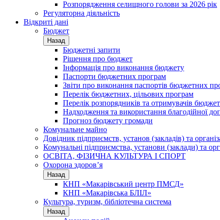
Розпорядження селищного голови за 2026 рік
Регуляторна діяльність
Відкриті дані
Бюджет
Назад
Бюджетні запити
Рішення про бюджет
Інформація про виконання бюджету
Паспорти бюджетних програм
Звіти про виконання паспортів бюджетних пр
Перелік бюджетних, цільових програм
Перелік розпорядників та отримувачів бюдже
Надходження та використання благодійної до
Прогноз бюджету громади
Комунальне майно
Довідник підприємств, установ (закладів) та органі
Комунальні підприємства, установи (заклади) та орг
ОСВІТА, ФІЗИЧНА КУЛЬТУРА І СПОРТ
Охорона здоров’я
Назад
КНП «Макарівський центр ПМСД»
КНП «Макарівська БЛІЛ»
Культура, туризм, бібліотечна система
Назад