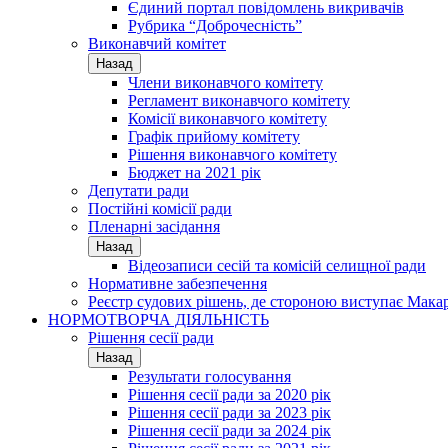
Єдиний портал повідомлень викривачів
Рубрика “Доброчесність”
Виконавчий комітет
Назад
Члени виконавчого комітету
Регламент виконавчого комітету
Комісії виконавчого комітету
Графік прийому комітету
Рішення виконавчого комітету
Бюджет на 2021 рік
Депутати ради
Постійні комісії ради
Пленарні засідання
Назад
Відеозаписи сесій та комісій селищної ради
Нормативне забезпечення
Реєстр судових рішень, де стороною виступає Мака
НОРМОТВОРЧА ДІЯЛЬНІСТЬ
Рішення сесії ради
Назад
Результати голосування
Рішення сесії ради за 2020 рік
Рішення сесії ради за 2023 рік
Рішення сесії ради за 2024 рік