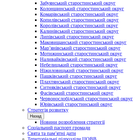
Забуянський старостинський округ
Колонщинський старостинський округ
Комарівський старостинський округ
Копилівський старостинський округ
Королівський старостинський округ
Калинівський старостинський округ
Липівський старостинський округ
Маковищанський старостинський округ
Мар’янівський старостинський округ
Мотижинський старостинський округ
Наливайківський старостинський округ
Небелицький старостинський округ
Ніжиловицький старостинський округ
Пашківський старостинський округ
Плахтянський старостинський округ
Ситняківський старостинський округ
Фасівський старостинський округ
Червонослобідський старостинський округ
Юрівський старостинський округ
Стратегія розвитку
Назад
Новини розроблення стратегії
Соціальний паспорт громади
Свята та пам’ятні дати
Територіальні підрозділи ЦОВВ