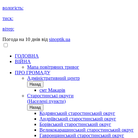
вологість:
тиск:
вітер:
Погода на 10 днів від
sinoptik.ua
ГОЛОВНА
ВІЙНА
Мапа повітряних тривог
ПРО ГРОМАДУ
Aдміністративний центр
Назад
смт Макарів
Старостинські округи
(Населені пункти)
Назад
Кодрянський старостинський округ
Андріївський старостинський округ
Борівський старостинський округ
Великокарашинський старостинський округ
Гавронщинський старостинський округ