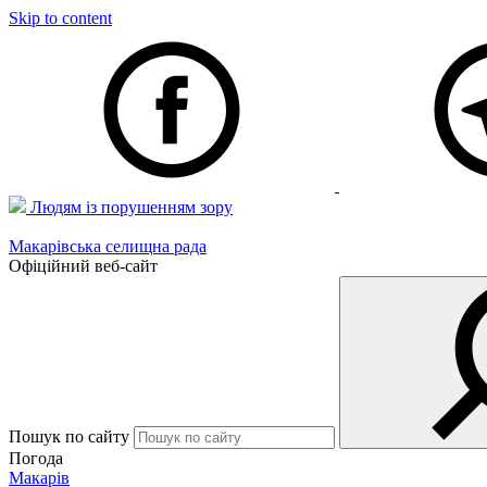
Skip to content
Людям із порушенням зору
Макарівська селищна рада
Офіційний веб-сайт
Пошук по сайту
Погода
Макарів