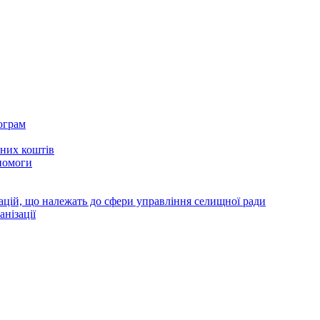
ограм
тних коштів
помоги
зацій, що належать до сфери управління селищної ради
анізації