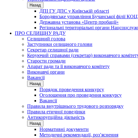
Назад
ДПІ ГУ ДПС у Київській області
Бородянське управління Бучанської філії КОЦ
Державна установа «Центр пробації»
Регіональні територіальні органи Нацсоцслу
ПРО СЕЛИЩНУ РАДУ
Селищний голова
Заступники селищного голови
Секретар селищної ради
Керуючий справами (секретар) виконавчого комітет
Старости громади
Апарат ради та її виконавчого комітету
Виконавчі органи
Вакансії
Назад
Порядок проведення конкурсу
Оголошення про проведення конкурсу
Вакансії
Правила внутрішнього трудового розпорядку
Правила етичної поведінки
Антикорупційна діяльність
Назад
Нормативні документи
Методичні рекомендації, роз’яснення