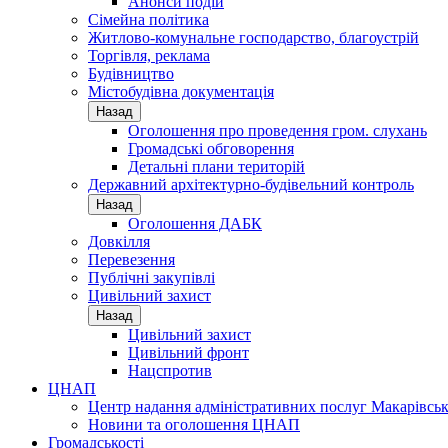
Анонси подій
Сімейна політика
Житлово-комунальне господарство, благоустрій
Торгівля, реклама
Будівництво
Містобудівна документація
Назад
Оголошення про проведення гром. слухань
Громадські обговорення
Детальні плани територій
Державний архітектурно-будівельний контроль
Назад
Оголошення ДАБК
Довкілля
Перевезення
Публічні закупівлі
Цивільний захист
Назад
Цивільний захист
Цивільний фронт
Нацспротив
ЦНАП
Центр надання адміністративних послуг Макарівськ
Новини та оголошення ЦНАП
Громадськості