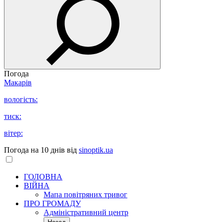
Погода
Макарів
вологість:
тиск:
вітер:
Погода на 10 днів від
sinoptik.ua
ГОЛОВНА
ВІЙНА
Мапа повітряних тривог
ПРО ГРОМАДУ
Aдміністративний центр