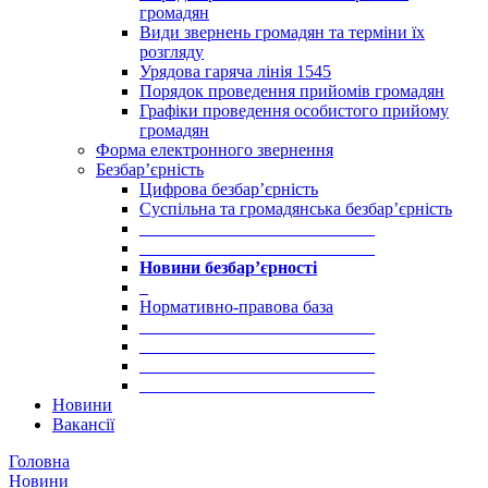
громадян
Види звернень громадян та терміни їх
розгляду
Урядова гаряча лінія 1545
Порядок проведення прийомів громадян
Графіки проведення особистого прийому
громадян
Форма електронного звернення
Безбар’єрність
Цифрова безбар’єрність
Суспільна та громадянська безбар’єрність
___________________________
___________________________
Новини безбар’єрності
_
Нормативно-правова база
___________________________
___________________________
___________________________
___________________________
Новини
Вакансії
Головна
Новини