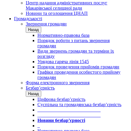
Центр надання адміністративних послуг
Макарівської селищної ради
Новини та оголошення ЦНАП
Громадськості
Звернення громадян
Назад
Нормативно-правова база
Порядок роботи з питань звернення
громадян
Види звернень громадян та терміни їх
розгляду
Урядова гаряча лінія 1545
Порядок проведення прийомів громадян
Графіки проведення особистого прийому
громадян
Форма електронного звернення
Безбар’єрність
Назад
Цифрова безбар’єрність
Суспільна та громадянська безбар’єрність
___________________________
___________________________
Новини безбар’єрності
_
Нормативно-правова база