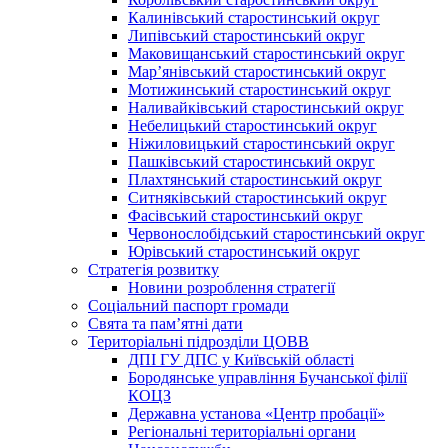
Калинівський старостинський округ
Липівський старостинський округ
Маковищанський старостинський округ
Мар’янівський старостинський округ
Мотижинський старостинський округ
Наливайківський старостинський округ
Небелицький старостинський округ
Ніжиловицький старостинський округ
Пашківський старостинський округ
Плахтянський старостинський округ
Ситняківський старостинський округ
Фасівський старостинський округ
Червонослобідський старостинський округ
Юрівський старостинський округ
Стратегія розвитку
Новини розроблення стратегії
Соціальний паспорт громади
Свята та пам’ятні дати
Територіальні підрозділи ЦОВВ
ДПІ ГУ ДПС у Київській області
Бородянське управління Бучанської філії
КОЦЗ
Державна установа «Центр пробації»
Регіональні територіальні органи