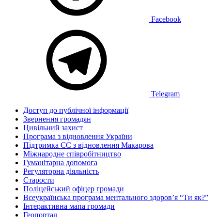
Facebook
Telegram
Доступ до публічної інформації
Звернення громадян
Цивільний захист
Програма з відновлення України
Підтримка ЄС з відновлення Макарова
Міжнародне співробітництво
Гуманітарна допомога
Регуляторна діяльність
Старости
Поліцейський офіцер громади
Всеукраїнська програма ментального здоров’я “Ти як?”
Інтерактивна мапа громади
Геопортал