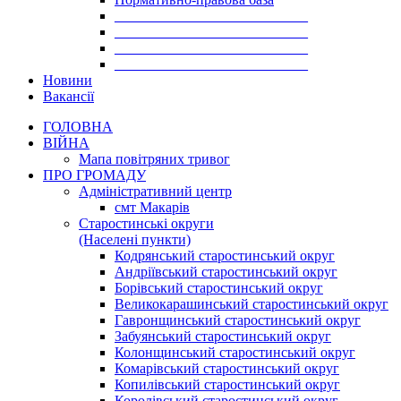
___________________________
___________________________
___________________________
___________________________
Новини
Вакансії
ГОЛОВНА
ВІЙНА
Мапа повітряних тривог
ПРО ГРОМАДУ
Aдміністративний центр
смт Макарів
Старостинські округи
(Населені пункти)
Кодрянський старостинський округ
Андріївський старостинський округ
Борівський старостинський округ
Великокарашинський старостинський округ
Гавронщинський старостинський округ
Забуянський старостинський округ
Колонщинський старостинський округ
Комарівський старостинський округ
Копилівський старостинський округ
Королівський старостинський округ