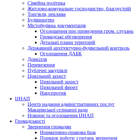
Сімейна політика
Житлово-комунальне господарство, благоустрій
Торгівля, реклама
Будівництво
Містобудівна документація
Оголошення про проведення гром. слухань
Громадські обговорення
Детальні плани територій
Державний архітектурно-будівельний контроль
Оголошення ДАБК
Довкілля
Перевезення
Публічні закупівлі
Цивільний захист
Цивільний захист
Цивільний фронт
Нацспротив
ЦНАП
Центр надання адміністративних послуг
Макарівської селищної ради
Новини та оголошення ЦНАП
Громадськості
Звернення громадян
Нормативно-правова база
Порядок роботи з питань звернення