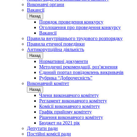
Виконавчі органи
Вакансії
Назад
Порядок проведення конкурсу
Оголошення про проведення конкурсу
Вакансії
Правила внутрішнього трудового розпорядку
Правила етичної поведінки
Антикорупційна діяльність
Назад
Нормативні документи
Методичні рекомендації, роз’яснення
Єдиний портал повідомлень викривачів
Рубрика “Доброчесність”
Виконавчий комітет
Назад
Члени виконавчого комітету
Регламент виконавчого комітету
Комісії виконавчого комітету
Графік прийому комітету
Рішення виконавчого комітету
Бюджет на 2021 рік
Депутати ради
Постійні комісії ради