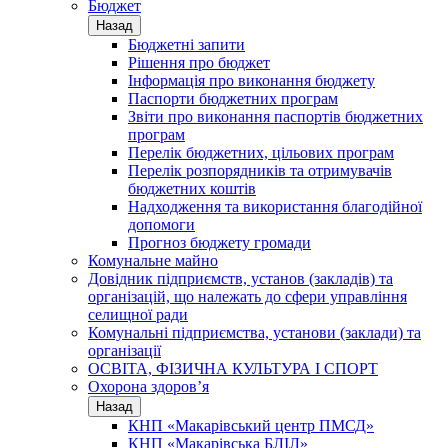
Бюджет
Назад
Бюджетні запити
Рішення про бюджет
Інформація про виконання бюджету
Паспорти бюджетних програм
Звіти про виконання паспортів бюджетних
програм
Перелік бюджетних, цільових програм
Перелік розпорядників та отримувачів
бюджетних коштів
Надходження та використання благодійної
допомоги
Прогноз бюджету громади
Комунальне майно
Довідник підприємств, установ (закладів) та
організацій, що належать до сфери управління
селищної ради
Комунальні підприємства, установи (заклади) та
організації
ОСВІТА, ФІЗИЧНА КУЛЬТУРА І СПОРТ
Охорона здоров’я
Назад
КНП «Макарівський центр ПМСД»
КНП «Макарівська БЛІЛ»