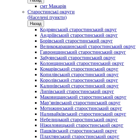
Назад
смт Макарів
Старостинські округи
(Населені пункти)
Назад
Кодрянський старостинський округ
Андріївський старостинський округ
Борівський старостинський округ
Великокарашинський старостинський округ
Гавронщинський старостинський округ
Забуянський старостинський округ
Колонщинський старостинський округ
Комарівський старостинський округ
Копилівський старостинський округ
Королівський старостинський округ
Калинівський старостинський округ
Липівський старостинський округ
Маковищанський старостинський округ
Мар’янівський старостинський округ
Мотижинський старостинський округ
Наливайківський старостинський округ
Небелицький старостинський округ
Ніжиловицький старостинський округ
Пашківський старостинський округ
Плахтянський старостинський округ