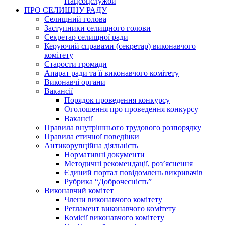
Нацсоцслужби
ПРО СЕЛИЩНУ РАДУ
Селищний голова
Заступники селищного голови
Секретар селищної ради
Керуючий справами (секретар) виконавчого
комітету
Старости громади
Апарат ради та її виконавчого комітету
Виконавчі органи
Вакансії
Порядок проведення конкурсу
Оголошення про проведення конкурсу
Вакансії
Правила внутрішнього трудового розпорядку
Правила етичної поведінки
Антикорупційна діяльність
Нормативні документи
Методичні рекомендації, роз’яснення
Єдиний портал повідомлень викривачів
Рубрика “Доброчесність”
Виконавчий комітет
Члени виконавчого комітету
Регламент виконавчого комітету
Комісії виконавчого комітету