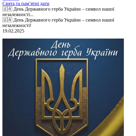
Свята та пам’ятні дати
🇺🇦 День Державного герба України – символ нашої
незалежності...
🇺🇦 День Державного герба України – символ нашої
незалежності!
19.02.2025