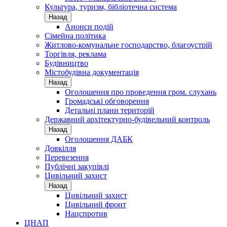
Культура, туризм, бібліотечна система
Назад
Анонси подій
Сімейна політика
Житлово-комунальне господарство, благоустрій
Торгівля, реклама
Будівництво
Містобудівна документація
Назад
Оголошення про проведення гром. слухань
Громадські обговорення
Детальні плани територій
Державний архітектурно-будівельний контроль
Назад
Оголошення ДАБК
Довкілля
Перевезення
Публічні закупівлі
Цивільний захист
Назад
Цивільний захист
Цивільний фронт
Нацспротив
ЦНАП