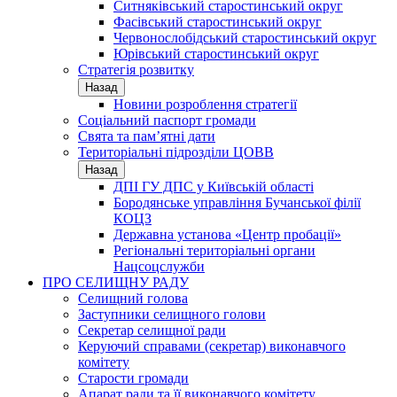
Ситняківський старостинський округ
Фасівський старостинський округ
Червонослобідський старостинський округ
Юрівський старостинський округ
Стратегія розвитку
Назад
Новини розроблення стратегії
Соціальний паспорт громади
Свята та пам’ятні дати
Територіальні підрозділи ЦОВВ
Назад
ДПІ ГУ ДПС у Київській області
Бородянське управління Бучанської філії
КОЦЗ
Державна установа «Центр пробації»
Регіональні територіальні органи
Нацсоцслужби
ПРО СЕЛИЩНУ РАДУ
Селищний голова
Заступники селищного голови
Секретар селищної ради
Керуючий справами (секретар) виконавчого
комітету
Старости громади
Апарат ради та її виконавчого комітету