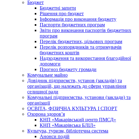
Бюджет
Бюджетні запити
Рішення про бюджет
Інформація про виконання бюджету
Паспорти бюджетних програм
Звіти про виконання паспортів бюджетних
програм
Перелік бюджетних, цільових програм
Перелік розпорядників та отримувачів
бюджетних коштів
Надходження та використання благодійної
допомоги
Прогноз бюджету громади
Комунальне майно
Довідник підприємств, установ (закладів) та
організацій, що належать до сфери управління
селищної ради
Комунальні підприємства, установи (заклади) та
організації
ОСВІТА, ФІЗИЧНА КУЛЬТУРА І СПОРТ
Охорона здоров’я
КНП «Макарівський центр ПМСД»
КНП «Макарівська БЛІЛ»
Культура, туризм, бібліотечна система
Анонси подій