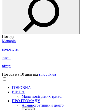
Погода
Макарів
вологість:
тиск:
вітер:
Погода на 10 днів від
sinoptik.ua
ГОЛОВНА
ВІЙНА
Мапа повітряних тривог
ПРО ГРОМАДУ
Aдміністративний центр