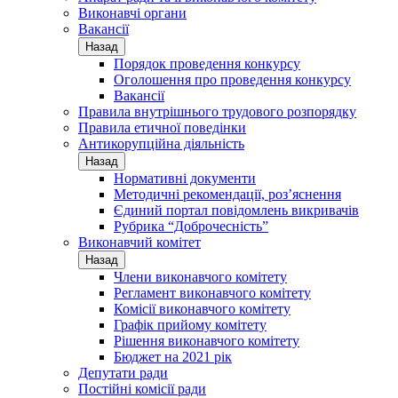
Виконавчі органи
Вакансії
Назад
Порядок проведення конкурсу
Оголошення про проведення конкурсу
Вакансії
Правила внутрішнього трудового розпорядку
Правила етичної поведінки
Антикорупційна діяльність
Назад
Нормативні документи
Методичні рекомендації, роз’яснення
Єдиний портал повідомлень викривачів
Рубрика “Доброчесність”
Виконавчий комітет
Назад
Члени виконавчого комітету
Регламент виконавчого комітету
Комісії виконавчого комітету
Графік прийому комітету
Рішення виконавчого комітету
Бюджет на 2021 рік
Депутати ради
Постійні комісії ради