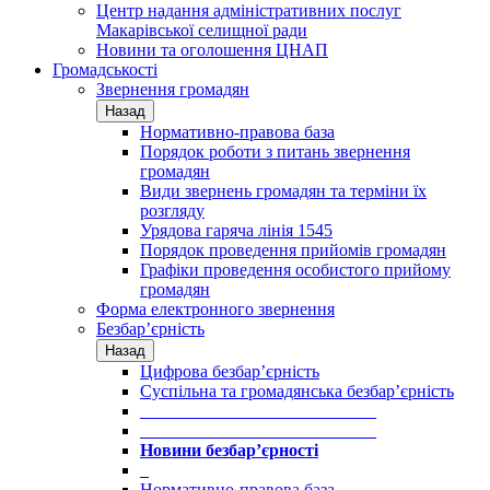
Центр надання адміністративних послуг
Макарівської селищної ради
Новини та оголошення ЦНАП
Громадськості
Звернення громадян
Назад
Нормативно-правова база
Порядок роботи з питань звернення
громадян
Види звернень громадян та терміни їх
розгляду
Урядова гаряча лінія 1545
Порядок проведення прийомів громадян
Графіки проведення особистого прийому
громадян
Форма електронного звернення
Безбар’єрність
Назад
Цифрова безбар’єрність
Суспільна та громадянська безбар’єрність
___________________________
___________________________
Новини безбар’єрності
_
Нормативно-правова база