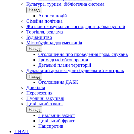
Культура, туризм, бібліотечна система
Назад
Анонси подій
Сімейна політика
Житлово-комунальне господарство, благоустрій
Торгівля, реклама
Будівництво
Містобудівна документація
Назад
Оголошення про проведення гром. слухань
Громадські обговорення
Детальні плани територій
Державний архітектурно-будівельний контроль
Назад
Оголошення ДАБК
Довкілля
Перевезення
Публічні закупівлі
Цивільний захист
Назад
Цивільний захист
Цивільний фронт
Нацспротив
ЦНАП