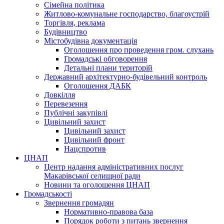
Сімейна політика
Житлово-комунальне господарство, благоустрій
Торгівля, реклама
Будівництво
Містобудівна документація
Оголошення про проведення гром. слухань
Громадські обговорення
Детальні плани територій
Державний архітектурно-будівельний контроль
Оголошення ДАБК
Довкілля
Перевезення
Публічні закупівлі
Цивільний захист
Цивільний захист
Цивільний фронт
Нацспротив
ЦНАП
Центр надання адміністративних послуг
Макарівської селищної ради
Новини та оголошення ЦНАП
Громадськості
Звернення громадян
Нормативно-правова база
Порядок роботи з питань звернення