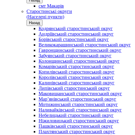
Назад
смт Макарів
Старостинські округи
(Населені пункти)
Назад
Кодрянський старостинський округ
Андріївський старостинський округ
Борівський старостинський округ
Великокарашинський старостинський округ
Гавронщинський старостинський округ
Забуянський старостинський округ
Колонщинський старостинський округ
Комарівський старостинський округ
Копилівський старостинський округ
Королівський старостинський округ
Калинівський старостинський округ
Липівський старостинський округ
Маковищанський старостинський округ
Мар’янівський старостинський округ
Мотижинський старостинський округ
Наливайківський старостинський округ
Небелицький старостинський округ
Ніжиловицький старостинський округ
Пашківський старостинський округ
Плахтянський старостинський округ