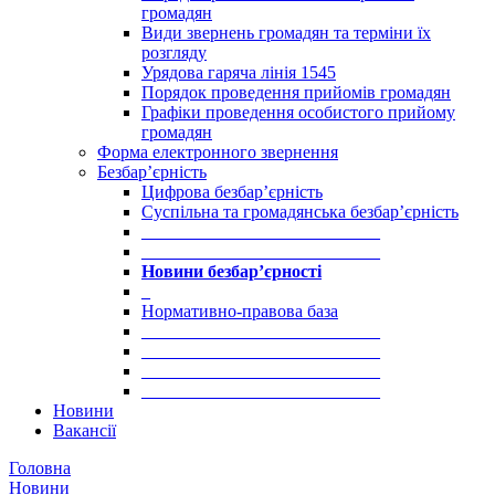
громадян
Види звернень громадян та терміни їх
розгляду
Урядова гаряча лінія 1545
Порядок проведення прийомів громадян
Графіки проведення особистого прийому
громадян
Форма електронного звернення
Безбар’єрність
Цифрова безбар’єрність
Суспільна та громадянська безбар’єрність
___________________________
___________________________
Новини безбар’єрності
_
Нормативно-правова база
___________________________
___________________________
___________________________
___________________________
Новини
Вакансії
Головна
Новини