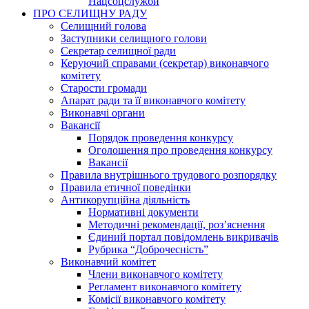
Нацсоцслужби
ПРО СЕЛИЩНУ РАДУ
Селищний голова
Заступники селищного голови
Секретар селищної ради
Керуючий справами (секретар) виконавчого
комітету
Старости громади
Апарат ради та її виконавчого комітету
Виконавчі органи
Вакансії
Порядок проведення конкурсу
Оголошення про проведення конкурсу
Вакансії
Правила внутрішнього трудового розпорядку
Правила етичної поведінки
Антикорупційна діяльність
Нормативні документи
Методичні рекомендації, роз’яснення
Єдиний портал повідомлень викривачів
Рубрика “Доброчесність”
Виконавчий комітет
Члени виконавчого комітету
Регламент виконавчого комітету
Комісії виконавчого комітету