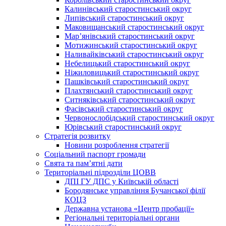
Калинівський старостинський округ
Липівський старостинський округ
Маковищанський старостинський округ
Мар’янівський старостинський округ
Мотижинський старостинський округ
Наливайківський старостинський округ
Небелицький старостинський округ
Ніжиловицький старостинський округ
Пашківський старостинський округ
Плахтянський старостинський округ
Ситняківський старостинський округ
Фасівський старостинський округ
Червонослобідський старостинський округ
Юрівський старостинський округ
Стратегія розвитку
Новини розроблення стратегії
Соціальний паспорт громади
Свята та пам’ятні дати
Територіальні підрозділи ЦОВВ
ДПІ ГУ ДПС у Київській області
Бородянське управління Бучанської філії
КОЦЗ
Державна установа «Центр пробації»
Регіональні територіальні органи