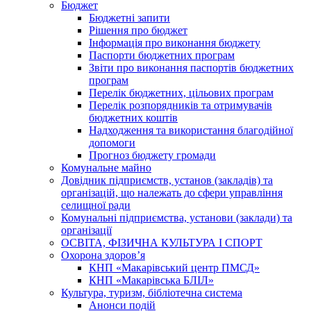
Бюджет
Бюджетні запити
Рішення про бюджет
Інформація про виконання бюджету
Паспорти бюджетних програм
Звіти про виконання паспортів бюджетних
програм
Перелік бюджетних, цільових програм
Перелік розпорядників та отримувачів
бюджетних коштів
Надходження та використання благодійної
допомоги
Прогноз бюджету громади
Комунальне майно
Довідник підприємств, установ (закладів) та
організацій, що належать до сфери управління
селищної ради
Комунальні підприємства, установи (заклади) та
організації
ОСВІТА, ФІЗИЧНА КУЛЬТУРА І СПОРТ
Охорона здоров’я
КНП «Макарівський центр ПМСД»
КНП «Макарівська БЛІЛ»
Культура, туризм, бібліотечна система
Анонси подій