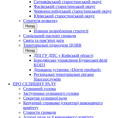
Ситняківський старостинський округ
Фасівський старостинський округ
Червонослобідський старостинський округ
Юрівський старостинський округ
Стратегія розвитку
Назад
Новини розроблення стратегії
Соціальний паспорт громади
Свята та пам’ятні дати
Територіальні підрозділи ЦОВВ
Назад
ДПІ ГУ ДПС у Київській області
Бородянське управління Бучанської філії
КОЦЗ
Державна установа «Центр пробації»
Регіональні територіальні органи
Нацсоцслужби
ПРО СЕЛИЩНУ РАДУ
Селищний голова
Заступники селищного голови
Секретар селищної ради
Керуючий справами (секретар) виконавчого
комітету
Старости громади
Апарат ради та її виконавчого комітету