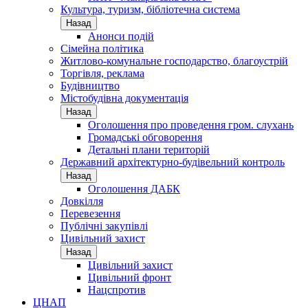
Культура, туризм, бібліотечна система
Назад
Анонси подій
Сімейна політика
Житлово-комунальне господарство, благоустрій
Торгівля, реклама
Будівництво
Містобудівна документація
Назад
Оголошення про проведення гром. слухань
Громадські обговорення
Детальні плани територій
Державний архітектурно-будівельний контроль
Назад
Оголошення ДАБК
Довкілля
Перевезення
Публічні закупівлі
Цивільний захист
Назад
Цивільний захист
Цивільний фронт
Нацспротив
ЦНАП