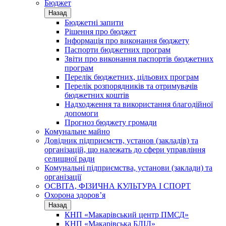
Бюджет
Назад
Бюджетні запити
Рішення про бюджет
Інформація про виконання бюджету
Паспорти бюджетних програм
Звіти про виконання паспортів бюджетних
програм
Перелік бюджетних, цільових програм
Перелік розпорядників та отримувачів
бюджетних коштів
Надходження та використання благодійної
допомоги
Прогноз бюджету громади
Комунальне майно
Довідник підприємств, установ (закладів) та
організацій, що належать до сфери управління
селищної ради
Комунальні підприємства, установи (заклади) та
організації
ОСВІТА, ФІЗИЧНА КУЛЬТУРА І СПОРТ
Охорона здоров’я
Назад
КНП «Макарівський центр ПМСД»
КНП «Макарівська БЛІЛ»