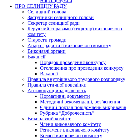
Нацсоцслужби
ПРО СЕЛИЩНУ РАДУ
Селищний голова
Заступники селищного голови
Секретар селищної ради
Керуючий справами (секретар) виконавчого
комітету
Старости громади
Апарат ради та її виконавчого комітету
Виконавчі органи
Вакансії
Порядок проведення конкурсу
Оголошення про проведення конкурсу
Вакансії
Правила внутрішнього трудового розпорядку
Правила етичної поведінки
Антикорупційна діяльність
Нормативні документи
Методичні рекомендації, роз’яснення
Єдиний портал повідомлень викривачів
Рубрика “Доброчесність”
Виконавчий комітет
Члени виконавчого комітету
Регламент виконавчого комітету
Комісії виконавчого комітету