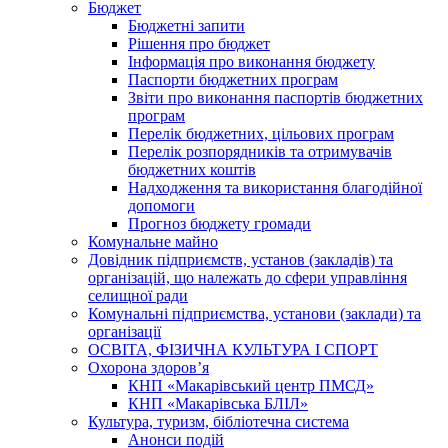
Бюджет
Бюджетні запити
Рішення про бюджет
Інформація про виконання бюджету
Паспорти бюджетних програм
Звіти про виконання паспортів бюджетних
програм
Перелік бюджетних, цільових програм
Перелік розпорядників та отримувачів
бюджетних коштів
Надходження та використання благодійної
допомоги
Прогноз бюджету громади
Комунальне майно
Довідник підприємств, установ (закладів) та
організацій, що належать до сфери управління
селищної ради
Комунальні підприємства, установи (заклади) та
організації
ОСВІТА, ФІЗИЧНА КУЛЬТУРА І СПОРТ
Охорона здоров’я
КНП «Макарівський центр ПМСД»
КНП «Макарівська БЛІЛ»
Культура, туризм, бібліотечна система
Анонси подій