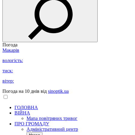
Погода
Макарів
вологість:
тиск:
вітер:
Погода на 10 днів від
sinoptik.ua
ГОЛОВНА
ВІЙНА
Мапа повітряних тривог
ПРО ГРОМАДУ
Aдміністративний центр