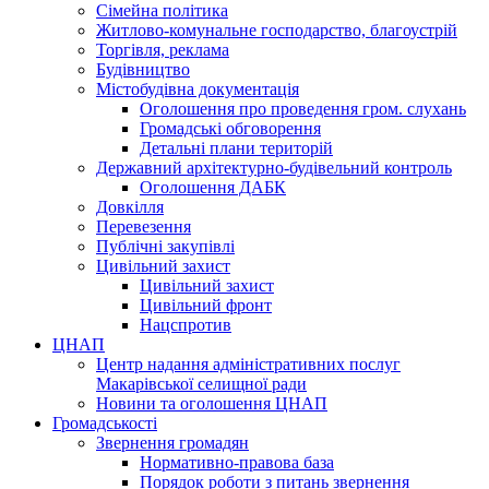
Сімейна політика
Житлово-комунальне господарство, благоустрій
Торгівля, реклама
Будівництво
Містобудівна документація
Оголошення про проведення гром. слухань
Громадські обговорення
Детальні плани територій
Державний архітектурно-будівельний контроль
Оголошення ДАБК
Довкілля
Перевезення
Публічні закупівлі
Цивільний захист
Цивільний захист
Цивільний фронт
Нацспротив
ЦНАП
Центр надання адміністративних послуг
Макарівської селищної ради
Новини та оголошення ЦНАП
Громадськості
Звернення громадян
Нормативно-правова база
Порядок роботи з питань звернення