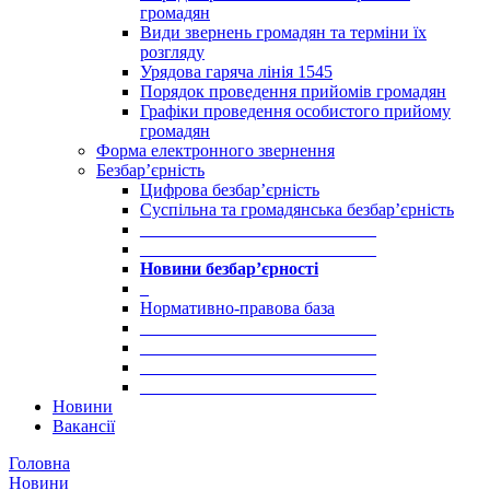
громадян
Види звернень громадян та терміни їх
розгляду
Урядова гаряча лінія 1545
Порядок проведення прийомів громадян
Графіки проведення особистого прийому
громадян
Форма електронного звернення
Безбар’єрність
Цифрова безбар’єрність
Суспільна та громадянська безбар’єрність
___________________________
___________________________
Новини безбар’єрності
_
Нормативно-правова база
___________________________
___________________________
___________________________
___________________________
Новини
Вакансії
Головна
Новини