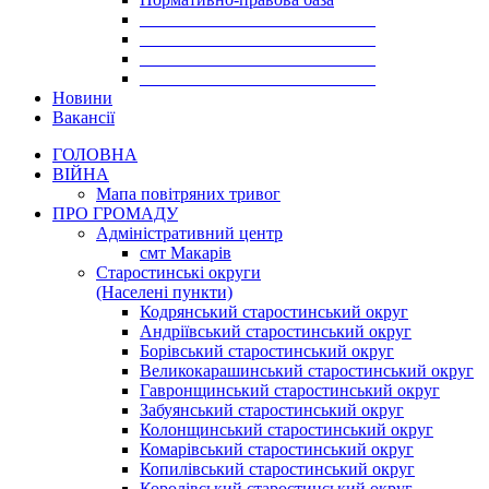
___________________________
___________________________
___________________________
___________________________
Новини
Вакансії
ГОЛОВНА
ВІЙНА
Мапа повітряних тривог
ПРО ГРОМАДУ
Aдміністративний центр
смт Макарів
Старостинські округи
(Населені пункти)
Кодрянський старостинський округ
Андріївський старостинський округ
Борівський старостинський округ
Великокарашинський старостинський округ
Гавронщинський старостинський округ
Забуянський старостинський округ
Колонщинський старостинський округ
Комарівський старостинський округ
Копилівський старостинський округ
Королівський старостинський округ