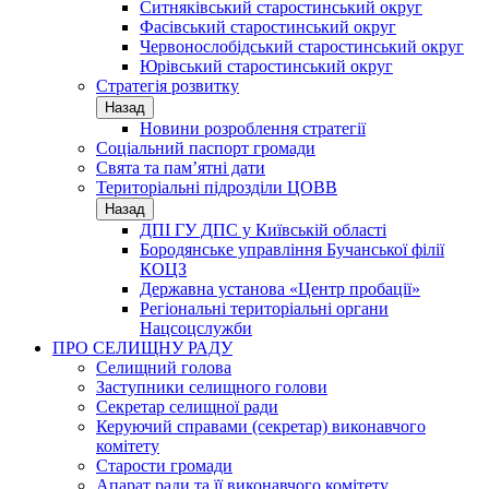
Ситняківський старостинський округ
Фасівський старостинський округ
Червонослобідський старостинський округ
Юрівський старостинський округ
Стратегія розвитку
Назад
Новини розроблення стратегії
Соціальний паспорт громади
Свята та пам’ятні дати
Територіальні підрозділи ЦОВВ
Назад
ДПІ ГУ ДПС у Київській області
Бородянське управління Бучанської філії
КОЦЗ
Державна установа «Центр пробації»
Регіональні територіальні органи
Нацсоцслужби
ПРО СЕЛИЩНУ РАДУ
Селищний голова
Заступники селищного голови
Секретар селищної ради
Керуючий справами (секретар) виконавчого
комітету
Старости громади
Апарат ради та її виконавчого комітету