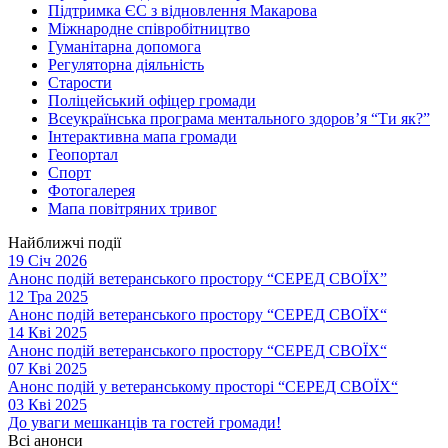
Підтримка ЄС з відновлення Макарова
Міжнародне співробітництво
Гуманітарна допомога
Регуляторна діяльність
Старости
Поліцейський офіцер громади
Всеукраїнська програма ментального здоров’я “Ти як?”
Інтерактивна мапа громади
Геопортал
Спорт
Фотогалерея
Мапа повітряних тривог
Найближчі події
19 Січ 2026
Анонс подій ветеранського простору “СЕРЕД СВОЇХ”
12 Тра 2025
Анонс подій ветеранського простору “СЕРЕД СВОЇХ“
14 Кві 2025
Анонс подій ветеранського простору “СЕРЕД СВОЇХ“
07 Кві 2025
Анонс подій у ветеранському просторі “СЕРЕД СВОЇХ“
03 Кві 2025
До уваги мешканців та гостей громади!
Всі анонси