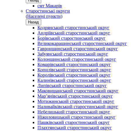
Назад
смт Макарів
Старостинські округи
(Населені пункти)
Назад
Кодрянський старостинський округ
Андріївський старостинський округ
Борівський старостинський округ
Великокарашинський старостинський округ
Гавронщинський старостинський округ
Забуянський старостинський округ
Колонщинський старостинський округ
Комарівський старостинський округ
Копилівський старостинський округ
Королівський старостинський округ
Калинівський старостинський округ
Липівський старостинський округ
Маковищанський старостинський округ
Мар’янівський старостинський округ
Мотижинський старостинський округ
Наливайківський старостинський округ
Небелицький старостинський округ
Ніжиловицький старостинський округ
Пашківський старостинський округ
Плахтянський старостинський округ