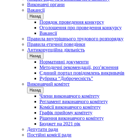
Виконавчі органи
Вакансії
Назад
Порядок проведення конкурсу
Оголошення про проведення конкурсу
Вакансії
Правила внутрішнього трудового розпорядку
Правила етичної поведінки
Антикорупційна діяльність
Назад
Нормативні документи
Методичні рекомендації, роз’яснення
Єдиний портал повідомлень викривачів
Рубрика “Доброчесність”
Виконавчий комітет
Назад
Члени виконавчого комітету
Регламент виконавчого комітету
Комісії виконавчого комітету
Графік прийому комітету
Рішення виконавчого комітету
Бюджет на 2021 рік
Депутати ради
Постійні комісії ради