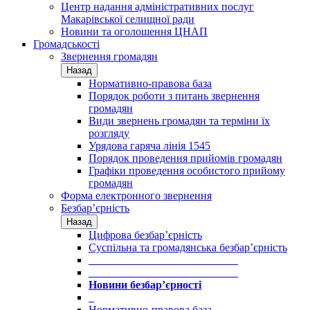
Центр надання адміністративних послуг
Макарівської селищної ради
Новини та оголошення ЦНАП
Громадськості
Звернення громадян
Назад
Нормативно-правова база
Порядок роботи з питань звернення
громадян
Види звернень громадян та терміни їх
розгляду
Урядова гаряча лінія 1545
Порядок проведення прийомів громадян
Графіки проведення особистого прийому
громадян
Форма електронного звернення
Безбар’єрність
Назад
Цифрова безбар’єрність
Суспільна та громадянська безбар’єрність
___________________________
___________________________
Новини безбар’єрності
_
Нормативно-правова база