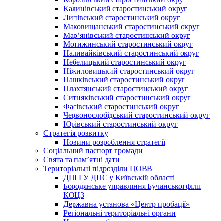
Калинівський старостинський округ
Липівський старостинський округ
Маковищанський старостинський округ
Мар’янівський старостинський округ
Мотижинський старостинський округ
Наливайківський старостинський округ
Небелицький старостинський округ
Ніжиловицький старостинський округ
Пашківський старостинський округ
Плахтянський старостинський округ
Ситняківський старостинський округ
Фасівський старостинський округ
Червонослобідський старостинський округ
Юрівський старостинський округ
Стратегія розвитку
Новини розроблення стратегії
Соціальний паспорт громади
Свята та пам’ятні дати
Територіальні підрозділи ЦОВВ
ДПІ ГУ ДПС у Київській області
Бородянське управління Бучанської філії
КОЦЗ
Державна установа «Центр пробації»
Регіональні територіальні органи