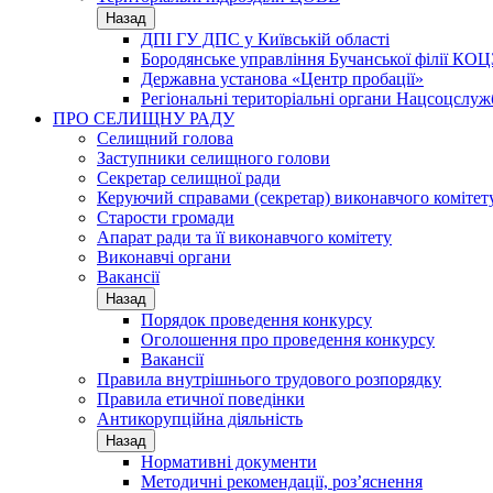
Назад
ДПІ ГУ ДПС у Київській області
Бородянське управління Бучанської філії КОЦ
Державна установа «Центр пробації»
Регіональні територіальні органи Нацсоцслу
ПРО СЕЛИЩНУ РАДУ
Селищний голова
Заступники селищного голови
Секретар селищної ради
Керуючий справами (секретар) виконавчого комітет
Старости громади
Апарат ради та її виконавчого комітету
Виконавчі органи
Вакансії
Назад
Порядок проведення конкурсу
Оголошення про проведення конкурсу
Вакансії
Правила внутрішнього трудового розпорядку
Правила етичної поведінки
Антикорупційна діяльність
Назад
Нормативні документи
Методичні рекомендації, роз’яснення