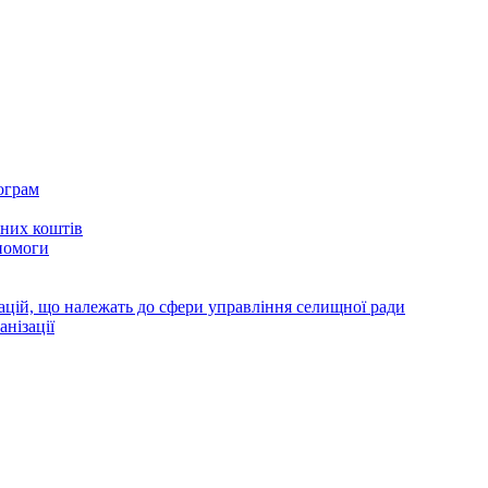
ограм
тних коштів
помоги
зацій, що належать до сфери управління селищної ради
анізації