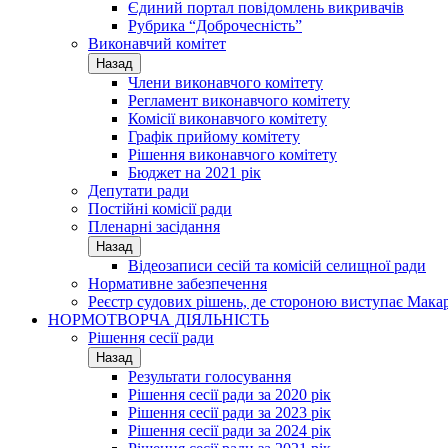
Єдиний портал повідомлень викривачів
Рубрика “Доброчесність”
Виконавчий комітет
Назад
Члени виконавчого комітету
Регламент виконавчого комітету
Комісії виконавчого комітету
Графік прийому комітету
Рішення виконавчого комітету
Бюджет на 2021 рік
Депутати ради
Постійні комісії ради
Пленарні засідання
Назад
Відеозаписи сесій та комісій селищної ради
Нормативне забезпечення
Реєстр судових рішень, де стороною виступає Мака
НОРМОТВОРЧА ДІЯЛЬНІСТЬ
Рішення сесії ради
Назад
Результати голосування
Рішення сесії ради за 2020 рік
Рішення сесії ради за 2023 рік
Рішення сесії ради за 2024 рік