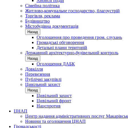
Анонси подій
Сімейна політика
Житлово-комунальне господарство, благоустрій
Торгівля, реклама
Будівництво
Містобудівна документація
Назад
Оголошення про проведення гром. слухань
Громадські обговорення
Детальні плани територій
Державний архітектурно-будівельний контроль
Назад
Оголошення ДАБК
Довкілля
Перевезення
Публічні закупівлі
Цивільний захист
Назад
Цивільний захист
Цивільний фронт
Нацспротив
ЦНАП
Центр надання адміністративних послуг Макарівськ
Новини та оголошення ЦНАП
Громадськості