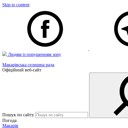
Skip to content
Людям із порушенням зору
Макарівська селищна рада
Офіційний веб-сайт
Пошук по сайту
Погода
Макарів