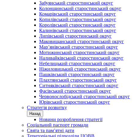
Забуянський старостинський округ
Колонщинський старостинський округ
Комарівський старостинський округ
Копилівський старостинський округ
Королівський старостинський округ
Калинівський старостинський округ
Липівський старостинський округ
Маковищанський старостинський округ
Мар’янівський старостинський округ
Мотижинський старостинський округ
Наливайківський старостинський округ
Небелицький старостинський округ
Ніжиловицький старостинський округ
Пашківський старостинський округ
Плахтянський старостинський округ
Ситняківський старостинський округ
Фасівський старостинський округ
Червонослобідський старостинський округ
Юрівський старостинський округ
Стратегія розвитку
Назад
Новини розроблення стратегії
Соціальний паспорт громади
Свята та пам’ятні дати
Територіальні підрозділи ЦОВВ