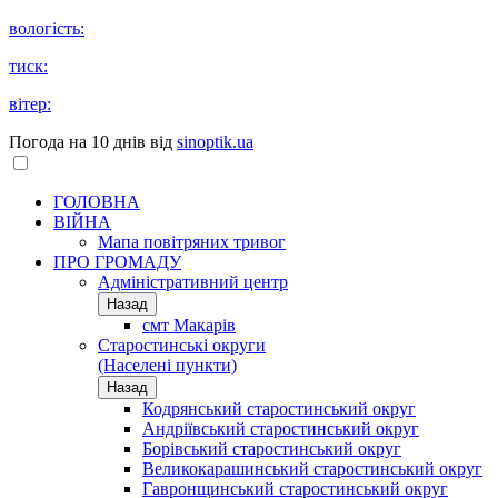
вологість:
тиск:
вітер:
Погода на 10 днів від
sinoptik.ua
ГОЛОВНА
ВІЙНА
Мапа повітряних тривог
ПРО ГРОМАДУ
Aдміністративний центр
Назад
смт Макарів
Старостинські округи
(Населені пункти)
Назад
Кодрянський старостинський округ
Андріївський старостинський округ
Борівський старостинський округ
Великокарашинський старостинський округ
Гавронщинський старостинський округ