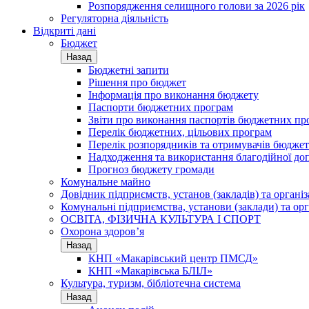
Розпорядження селищного голови за 2026 рік
Регуляторна діяльність
Відкриті дані
Бюджет
Назад
Бюджетні запити
Рішення про бюджет
Інформація про виконання бюджету
Паспорти бюджетних програм
Звіти про виконання паспортів бюджетних пр
Перелік бюджетних, цільових програм
Перелік розпорядників та отримувачів бюдже
Надходження та використання благодійної до
Прогноз бюджету громади
Комунальне майно
Довідник підприємств, установ (закладів) та органі
Комунальні підприємства, установи (заклади) та орг
ОСВІТА, ФІЗИЧНА КУЛЬТУРА І СПОРТ
Охорона здоров’я
Назад
КНП «Макарівський центр ПМСД»
КНП «Макарівська БЛІЛ»
Культура, туризм, бібліотечна система
Назад