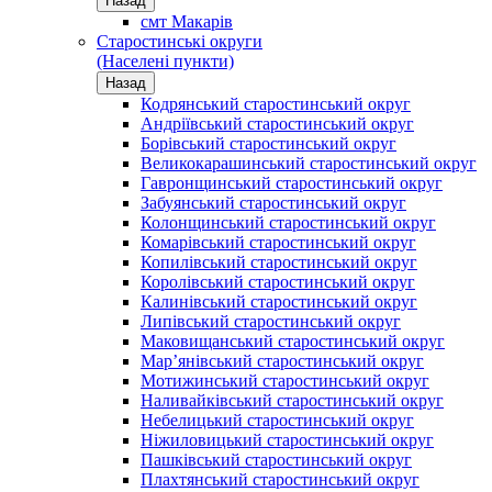
Назад
смт Макарів
Старостинські округи
(Населені пункти)
Назад
Кодрянський старостинський округ
Андріївський старостинський округ
Борівський старостинський округ
Великокарашинський старостинський округ
Гавронщинський старостинський округ
Забуянський старостинський округ
Колонщинський старостинський округ
Комарівський старостинський округ
Копилівський старостинський округ
Королівський старостинський округ
Калинівський старостинський округ
Липівський старостинський округ
Маковищанський старостинський округ
Мар’янівський старостинський округ
Мотижинський старостинський округ
Наливайківський старостинський округ
Небелицький старостинський округ
Ніжиловицький старостинський округ
Пашківський старостинський округ
Плахтянський старостинський округ