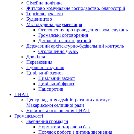
Сімейна політика
Житлово-комунальне господарство, благоустрій
Торгівля, реклама
Будівництво
Містобудівна документація
Оголошення про проведення гром. слухань
Громадські обговорення
Детальні плани територій
Державний архітектурно-будівельний контроль
Оголошення ДАБК
Довкілля
Перевезення
Публічні закупівлі
Цивільний захист
Цивільний захист
Цивільний фронт
Нацспротив
ЦНАП
Центр надання адміністративних послуг
Макарівської селищної ради
Новини та оголошення ЦНАП
Громадськості
Звернення громадян
Нормативно-правова база
Порядок роботи з питань звернення