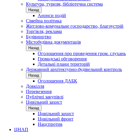
Культура, туризм, бібліотечна система
Назад
Анонси подій
Сімейна політика
Житлово-комунальне господарство, благоустрій
Торгівля, реклама
Будівництво
Містобудівна документація
Назад
Оголошення про проведення гром. слухань
Громадські обговорення
Детальні плани територій
Державний архітектурно-будівельний контроль
Назад
Оголошення ДАБК
Довкілля
Перевезення
Публічні закупівлі
Цивільний захист
Назад
Цивільний захист
Цивільний фронт
Нацспротив
ЦНАП