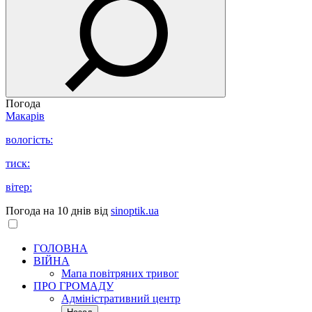
Погода
Макарів
вологість:
тиск:
вітер:
Погода на 10 днів від
sinoptik.ua
ГОЛОВНА
ВІЙНА
Мапа повітряних тривог
ПРО ГРОМАДУ
Aдміністративний центр