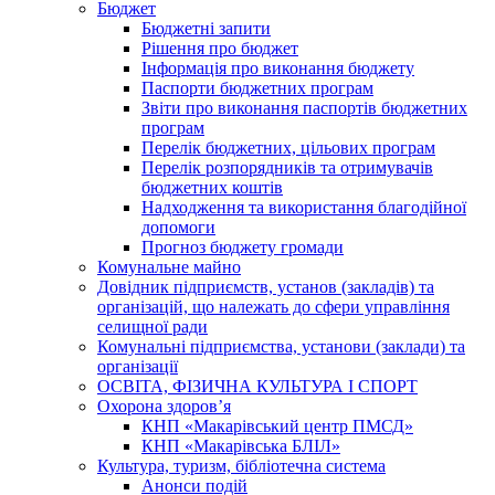
Бюджет
Бюджетні запити
Рішення про бюджет
Інформація про виконання бюджету
Паспорти бюджетних програм
Звіти про виконання паспортів бюджетних
програм
Перелік бюджетних, цільових програм
Перелік розпорядників та отримувачів
бюджетних коштів
Надходження та використання благодійної
допомоги
Прогноз бюджету громади
Комунальне майно
Довідник підприємств, установ (закладів) та
організацій, що належать до сфери управління
селищної ради
Комунальні підприємства, установи (заклади) та
організації
ОСВІТА, ФІЗИЧНА КУЛЬТУРА І СПОРТ
Охорона здоров’я
КНП «Макарівський центр ПМСД»
КНП «Макарівська БЛІЛ»
Культура, туризм, бібліотечна система
Анонси подій