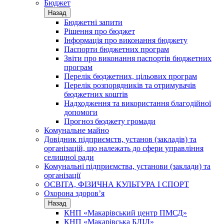
Бюджет
Назад
Бюджетні запити
Рішення про бюджет
Інформація про виконання бюджету
Паспорти бюджетних програм
Звіти про виконання паспортів бюджетних
програм
Перелік бюджетних, цільових програм
Перелік розпорядників та отримувачів
бюджетних коштів
Надходження та використання благодійної
допомоги
Прогноз бюджету громади
Комунальне майно
Довідник підприємств, установ (закладів) та
організацій, що належать до сфери управління
селищної ради
Комунальні підприємства, установи (заклади) та
організації
ОСВІТА, ФІЗИЧНА КУЛЬТУРА І СПОРТ
Охорона здоров’я
Назад
КНП «Макарівський центр ПМСД»
КНП «Макарівська БЛІЛ»