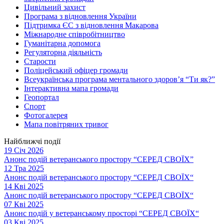
Цивільний захист
Програма з відновлення України
Підтримка ЄС з відновлення Макарова
Міжнародне співробітництво
Гуманітарна допомога
Регуляторна діяльність
Старости
Поліцейський офіцер громади
Всеукраїнська програма ментального здоров’я “Ти як?”
Інтерактивна мапа громади
Геопортал
Спорт
Фотогалерея
Мапа повітряних тривог
Найближчі події
19 Січ 2026
Анонс подій ветеранського простору “СЕРЕД СВОЇХ”
12 Тра 2025
Анонс подій ветеранського простору “СЕРЕД СВОЇХ“
14 Кві 2025
Анонс подій ветеранського простору “СЕРЕД СВОЇХ“
07 Кві 2025
Анонс подій у ветеранському просторі “СЕРЕД СВОЇХ“
03 Кві 2025