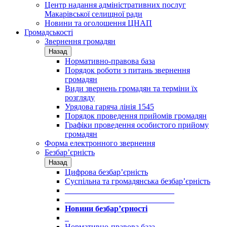
Центр надання адміністративних послуг
Макарівської селищної ради
Новини та оголошення ЦНАП
Громадськості
Звернення громадян
Назад
Нормативно-правова база
Порядок роботи з питань звернення
громадян
Види звернень громадян та терміни їх
розгляду
Урядова гаряча лінія 1545
Порядок проведення прийомів громадян
Графіки проведення особистого прийому
громадян
Форма електронного звернення
Безбар’єрність
Назад
Цифрова безбар’єрність
Суспільна та громадянська безбар’єрність
___________________________
___________________________
Новини безбар’єрності
_
Нормативно-правова база