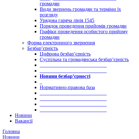
громадян
Види звернень громадян та терміни їх
розгляду
Урядова гаряча лінія 1545
Порядок проведення прийомів громадян
Графіки проведення особистого прийому
громадян
Форма електронного звернення
Безбар’єрність
Цифрова безбар’єрність
Суспільна та громадянська безбар’єрність
___________________________
___________________________
Новини безбар’єрності
_
Нормативно-правова база
___________________________
___________________________
___________________________
___________________________
Новини
Вакансії
Головна
Новини