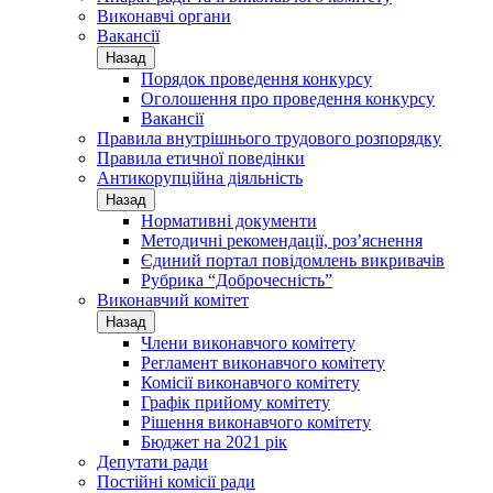
Виконавчі органи
Вакансії
Назад
Порядок проведення конкурсу
Оголошення про проведення конкурсу
Вакансії
Правила внутрішнього трудового розпорядку
Правила етичної поведінки
Антикорупційна діяльність
Назад
Нормативні документи
Методичні рекомендації, роз’яснення
Єдиний портал повідомлень викривачів
Рубрика “Доброчесність”
Виконавчий комітет
Назад
Члени виконавчого комітету
Регламент виконавчого комітету
Комісії виконавчого комітету
Графік прийому комітету
Рішення виконавчого комітету
Бюджет на 2021 рік
Депутати ради
Постійні комісії ради