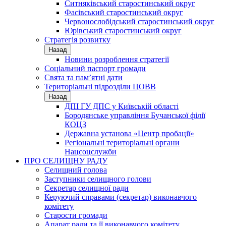
Ситняківський старостинський округ
Фасівський старостинський округ
Червонослобідський старостинський округ
Юрівський старостинський округ
Стратегія розвитку
Назад
Новини розроблення стратегії
Соціальний паспорт громади
Свята та пам’ятні дати
Територіальні підрозділи ЦОВВ
Назад
ДПІ ГУ ДПС у Київській області
Бородянське управління Бучанської філії
КОЦЗ
Державна установа «Центр пробації»
Регіональні територіальні органи
Нацсоцслужби
ПРО СЕЛИЩНУ РАДУ
Селищний голова
Заступники селищного голови
Секретар селищної ради
Керуючий справами (секретар) виконавчого
комітету
Старости громади
Апарат ради та її виконавчого комітету