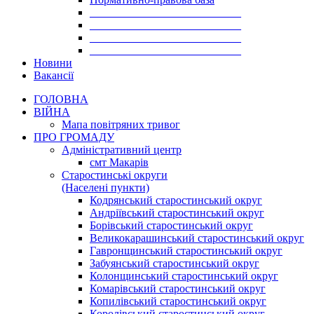
___________________________
___________________________
___________________________
___________________________
Новини
Вакансії
ГОЛОВНА
ВІЙНА
Мапа повітряних тривог
ПРО ГРОМАДУ
Aдміністративний центр
смт Макарів
Старостинські округи
(Населені пункти)
Кодрянський старостинський округ
Андріївський старостинський округ
Борівський старостинський округ
Великокарашинський старостинський округ
Гавронщинський старостинський округ
Забуянський старостинський округ
Колонщинський старостинський округ
Комарівський старостинський округ
Копилівський старостинський округ
Королівський старостинський округ