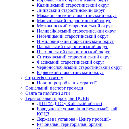
Калинівський старостинський округ
Липівський старостинський округ
Маковищанський старостинський округ
Мар’янівський старостинський округ
Мотижинський старостинський округ
Наливайківський старостинський округ
Небелицький старостинський округ
Ніжиловицький старостинський округ
Пашківський старостинський округ
Плахтянський старостинський округ
Ситняківський старостинський округ
Фасівський старостинський округ
Червонослобідський старостинський округ
Юрівський старостинський округ
Стратегія розвитку
Новини розроблення стратегії
Соціальний паспорт громади
Свята та пам’ятні дати
Територіальні підрозділи ЦОВВ
ДПІ ГУ ДПС у Київській області
Бородянське управління Бучанської філії
КОЦЗ
Державна установа «Центр пробації»
Регіональні територіальні органи