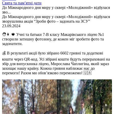
Свята та пам’ятні дати
До Міжнародного дня миру у сквері «Молодіжний» відбулася
зво...
До Міжнародного дня миру у сквері «Молодіжний» відбулася
зворушлива акція “Зроби фото – задонать на ЗСУ”
23.09.2024
🧑👩 🍁 Учні та батьки 7-В класу Макарівського ліцею №1
створили затишну фотозону, де кожен міг зробити фото та
задонатити.
💰 В результаті акції було зібрано 6602 гривні та додаткові
кошти через QR-код. Усі зібрані кошти будуть перераховані на
збір для випускника ліцею, Мирослава Чаплигіна, який зараз
захищає нашу країну. Кожна гривня наближає нас до
перемоги! Разом ми обов’язково переможемо! 🇺🇦