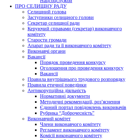
Нацсоцслужби
ПРО СЕЛИЩНУ РАДУ
Селищний голова
Заступники селищного голови
Секретар селищної ради
Керуючий справами (секретар) виконавчого
комітету
Старости громади
Апарат ради та її виконавчого комітету
Виконавчі органи
Вакансії
Порядок проведення конкурсу
Оголошення про проведення конкурсу
Вакансії
Правила внутрішнього трудового розпорядку
Правила етичної поведінки
Антикорупційна діяльність
Нормативні документи
Методичні рекомендації, роз’яснення
Єдиний портал повідомлень викривачів
Рубрика “Доброчесність”
Виконавчий комітет
Члени виконавчого комітету
Регламент виконавчого комітету
Комісії виконавчого комітету