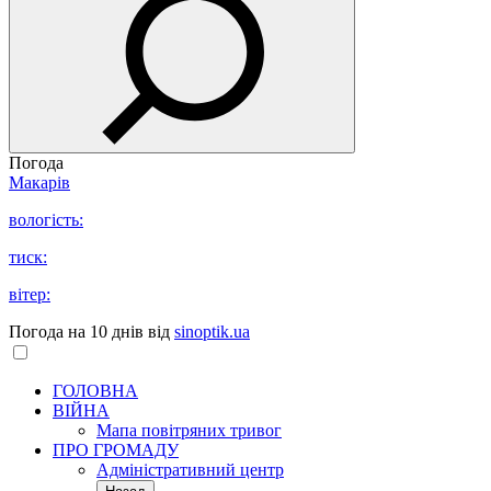
Погода
Макарів
вологість:
тиск:
вітер:
Погода на 10 днів від
sinoptik.ua
ГОЛОВНА
ВІЙНА
Мапа повітряних тривог
ПРО ГРОМАДУ
Aдміністративний центр