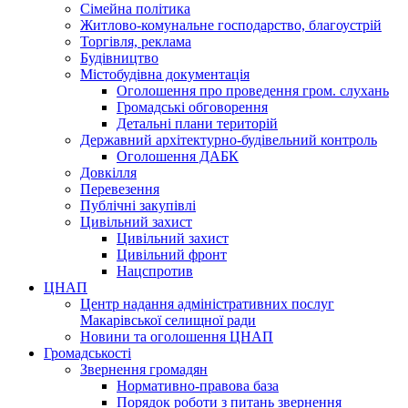
Сімейна політика
Житлово-комунальне господарство, благоустрій
Торгівля, реклама
Будівництво
Містобудівна документація
Оголошення про проведення гром. слухань
Громадські обговорення
Детальні плани територій
Державний архітектурно-будівельний контроль
Оголошення ДАБК
Довкілля
Перевезення
Публічні закупівлі
Цивільний захист
Цивільний захист
Цивільний фронт
Нацспротив
ЦНАП
Центр надання адміністративних послуг
Макарівської селищної ради
Новини та оголошення ЦНАП
Громадськості
Звернення громадян
Нормативно-правова база
Порядок роботи з питань звернення