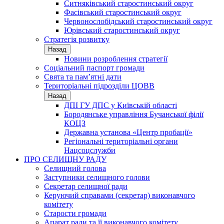
Ситняківський старостинський округ
Фасівський старостинський округ
Червонослобідський старостинський округ
Юрівський старостинський округ
Стратегія розвитку
Назад
Новини розроблення стратегії
Соціальний паспорт громади
Свята та пам’ятні дати
Територіальні підрозділи ЦОВВ
Назад
ДПІ ГУ ДПС у Київській області
Бородянське управління Бучанської філії
КОЦЗ
Державна установа «Центр пробації»
Регіональні територіальні органи
Нацсоцслужби
ПРО СЕЛИЩНУ РАДУ
Селищний голова
Заступники селищного голови
Секретар селищної ради
Керуючий справами (секретар) виконавчого
комітету
Старости громади
Апарат ради та її виконавчого комітету