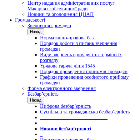
Центр надання адміністративних послуг
Макарівської селищної ради
Новини та оголошення ЦНАП
Громадськості
Звернення громадян
Назад
Нормативно-правова база
Порядок роботи з питань звернення
громадян
Види звернень громадян та терміни їх
розгляду
Урядова гаряча лінія 1545
Порядок проведення прийомів громадян
Графіки проведення особистого прийому
громадян
Форма електронного звернення
Безбар’єрність
Назад
Цифрова безбар’єрність
Суспільна та громадянська безбар’єрність
___________________________
___________________________
Новини безбар’єрності
_
Нормативно-правова база