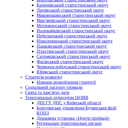
Калинівський старостинський округ
Липівський старостинський округ
Маковищанський старостинський округ
Мар’янівський старостинський округ
Мотижинський старостинський округ
Наливайківський старостинський округ
Небелицький старостинський округ
Ніжиловицький старостинський округ
Пашківський старостинський округ
Плахтянський старостинський округ
Ситняківський старостинський округ
Фасівський старостинський округ
Червонослобідський старостинський округ
Юрівський старостинський округ
Стратегія розвитку
Новини розроблення стратегії
Соціальний паспорт громади
Свята та пам’ятні дати
Територіальні підрозділи ЦОВВ
ДПІ ГУ ДПС у Київській області
Бородянське управління Бучанської філії
КОЦЗ
Державна установа «Центр пробації»
Регіональні територіальні органи