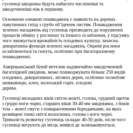
гусениці шкідника будуть набагато численніші та
шкодочинніші ніж в першому.
Основною ознакою пошкоджень є наявність на деревах
павутинних гнізд з грубо обʼїденим листям. Пошкодження
зелених насаджень від гусениць призводить до порушення
процесів обміну у рослинах та їхнього ослаблення, у підсумку
чого знижується врожайність плодових культур. захисна.
декоративна функція зелених насаджень. Окремі рослини
ослаблюються та гинуть, особливо при багаторазовому
пошкодженні.
Американський білий метелик надзвичайно шкодочинний
багатоїдний шкідник, може пошкоджувати більше 250 видів
плодових, декоративних, лісових дерев, особливо полюбляє
шовковицю, клен, волоський горіх. плодові
дерева.
Гусениці молодших віків світло-жовті, голова, грудний щиток
і грудні ноги чорні, старших віків 30-40 мм завдовжки, з боків
тіла – жовті смуги з помаранчевими бородавками, на яких
розміщені тонкі світлі волосинки, голова і ноги чорні.
Тривалість розвитку гусениць складає 40-50 днів, після чого
гусениці мігрують до місць зимівлі де заляльковуються.