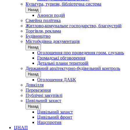
Культура, туризм, бібліотечна система
Назад
Анонси подій
Сімейна політика
Житлово-комунальне господарство, благоустрій
Торгівля, реклама
Будівництво
Містобудівна документація
Назад
Оголошення про проведення гром. слухань
Громадські обговорення
Детальні плани територій
Державний архітектурно-будівельний контроль
Назад
Оголошення ДАБК
Довкілля
Перевезення
Публічні закупівлі
Цивільний захист
Назад
Цивільний захист
Цивільний фронт
Нацспротив
ЦНАП