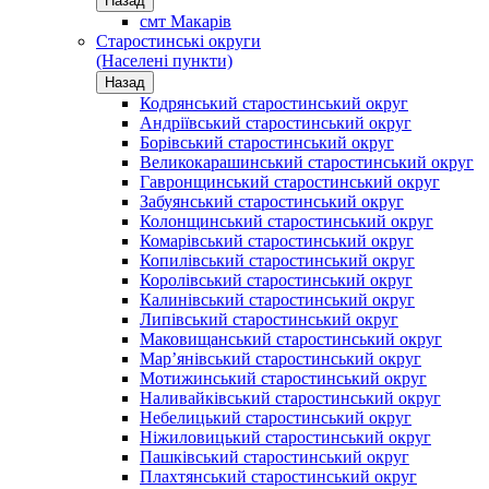
Назад
смт Макарів
Старостинські округи
(Населені пункти)
Назад
Кодрянський старостинський округ
Андріївський старостинський округ
Борівський старостинський округ
Великокарашинський старостинський округ
Гавронщинський старостинський округ
Забуянський старостинський округ
Колонщинський старостинський округ
Комарівський старостинський округ
Копилівський старостинський округ
Королівський старостинський округ
Калинівський старостинський округ
Липівський старостинський округ
Маковищанський старостинський округ
Мар’янівський старостинський округ
Мотижинський старостинський округ
Наливайківський старостинський округ
Небелицький старостинський округ
Ніжиловицький старостинський округ
Пашківський старостинський округ
Плахтянський старостинський округ