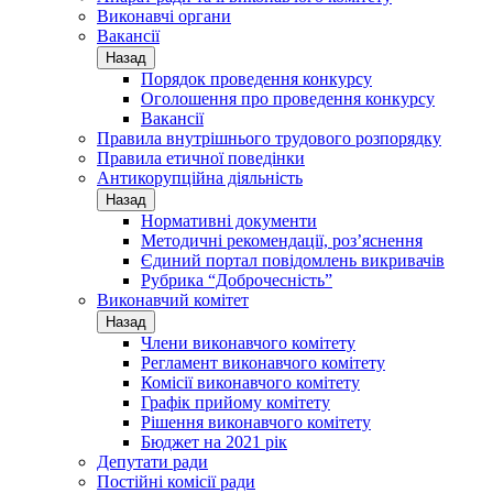
Виконавчі органи
Вакансії
Назад
Порядок проведення конкурсу
Оголошення про проведення конкурсу
Вакансії
Правила внутрішнього трудового розпорядку
Правила етичної поведінки
Антикорупційна діяльність
Назад
Нормативні документи
Методичні рекомендації, роз’яснення
Єдиний портал повідомлень викривачів
Рубрика “Доброчесність”
Виконавчий комітет
Назад
Члени виконавчого комітету
Регламент виконавчого комітету
Комісії виконавчого комітету
Графік прийому комітету
Рішення виконавчого комітету
Бюджет на 2021 рік
Депутати ради
Постійні комісії ради