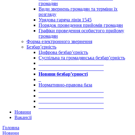
громадян
Види звернень громадян та терміни їх
розгляду
Урядова гаряча лінія 1545
Порядок проведення прийомів громадян
Графіки проведення особистого прийому
громадян
Форма електронного звернення
Безбар’єрність
Цифрова безбар’єрність
Суспільна та громадянська безбар’єрність
___________________________
___________________________
Новини безбар’єрності
_
Нормативно-правова база
___________________________
___________________________
___________________________
___________________________
Новини
Вакансії
Головна
Новини