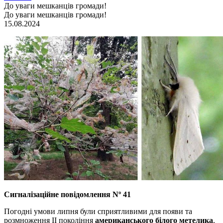
До уваги мешканців громади!
До уваги мешканців громади!
15.08.2024
Сигналізаційне повідомлення Nº 41
Погодні умови липня були сприятливими для появи та
розмноження ІІ покоління
американського білого метелика
,