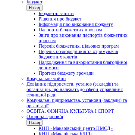
Бюджет
Назад
Бюджетні запити
Рішення про бюджет
Інформація про виконання бюджету
Паспорти бюджетних програм
Звіти про виконання паспортів бюджетних
програм
Перелік бюджетних, цільових програм
Перелік розпорядників та отримувачів
бюджетних коштів
Надходження та використання благодійної
допомоги
Прогноз бюджету громади
Комунальне майно
Довідник підприємств, установ (закладів) та
організацій, що належать до сфери управління
селищної ради
Комунальні підприємства, установи (заклади) та
організації
ОСВІТА, ФІЗИЧНА КУЛЬТУРА І СПОРТ
Охорона здоров’я
Назад
КНП «Макарівський центр ПМСД»
КНП «Макарівська БЛІЛ»