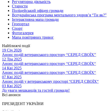
Регуляторна діяльність
Старости
Поліцейський офіцер громади
Всеукраїнська програма ментального здоров’я “Ти як?”
Інтерактивна мапа громади
Геопортал
Спорт
Фотогалерея
Мапа повітряних тривог
Найближчі події
19 Січ 2026
Анонс подій ветеранського простору “СЕРЕД СВОЇХ”
12 Тра 2025
Анонс подій ветеранського простору “СЕРЕД СВОЇХ“
14 Кві 2025
Анонс подій ветеранського простору “СЕРЕД СВОЇХ“
07 Кві 2025
Анонс подій у ветеранському просторі “СЕРЕД СВОЇХ“
03 Кві 2025
До уваги мешканців та гостей громади!
Всі анонси
ПРЕЗИДЕНТ УКРАЇНИ