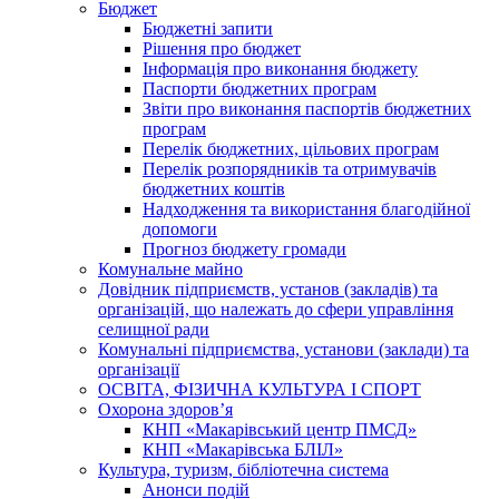
Бюджет
Бюджетні запити
Рішення про бюджет
Інформація про виконання бюджету
Паспорти бюджетних програм
Звіти про виконання паспортів бюджетних
програм
Перелік бюджетних, цільових програм
Перелік розпорядників та отримувачів
бюджетних коштів
Надходження та використання благодійної
допомоги
Прогноз бюджету громади
Комунальне майно
Довідник підприємств, установ (закладів) та
організацій, що належать до сфери управління
селищної ради
Комунальні підприємства, установи (заклади) та
організації
ОСВІТА, ФІЗИЧНА КУЛЬТУРА І СПОРТ
Охорона здоров’я
КНП «Макарівський центр ПМСД»
КНП «Макарівська БЛІЛ»
Культура, туризм, бібліотечна система
Анонси подій