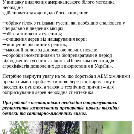
У випадку виявлення американського білого метелика
необхідно
здійснювати заходи щодо його знищення:
➖обрізку гілок з гніздами гусені, які необхідно спалювати у
спеціально відведених місцях;
➖збір та знищення гусениць;
➖очищення дерев від нашарування кори;
➖знищення рослинних решток;
➖масовий вилов за допомогою ловчих поясів;
➖обробки інсектицидами та біопрепаратами в період
відродження гусениць згідно з «Переліком пестицидів і
агрохімікатів дозволених до використання в Україні».
Потрібно звернути увагу на те, що боротьба з АБМ хімічними
препаратами є проблематичною через санітарну зону в
населених пунктах, а також із технічних причин – для
обприскування дерев необхідна спецтехніка.
При роботі з пестицидами необхідно дотримуватись
регламентів застосування препаратів, правил техніки
безпеки та санітарно-гігіснічних вимог.