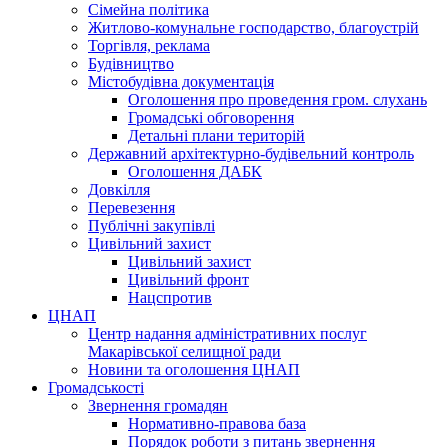
Сімейна політика
Житлово-комунальне господарство, благоустрій
Торгівля, реклама
Будівництво
Містобудівна документація
Оголошення про проведення гром. слухань
Громадські обговорення
Детальні плани територій
Державний архітектурно-будівельний контроль
Оголошення ДАБК
Довкілля
Перевезення
Публічні закупівлі
Цивільний захист
Цивільний захист
Цивільний фронт
Нацспротив
ЦНАП
Центр надання адміністративних послуг
Макарівської селищної ради
Новини та оголошення ЦНАП
Громадськості
Звернення громадян
Нормативно-правова база
Порядок роботи з питань звернення