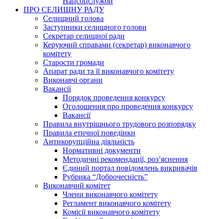
Нацсоцслужби
ПРО СЕЛИЩНУ РАДУ
Селищний голова
Заступники селищного голови
Секретар селищної ради
Керуючий справами (секретар) виконавчого
комітету
Старости громади
Апарат ради та її виконавчого комітету
Виконавчі органи
Вакансії
Порядок проведення конкурсу
Оголошення про проведення конкурсу
Вакансії
Правила внутрішнього трудового розпорядку
Правила етичної поведінки
Антикорупційна діяльність
Нормативні документи
Методичні рекомендації, роз’яснення
Єдиний портал повідомлень викривачів
Рубрика “Доброчесність”
Виконавчий комітет
Члени виконавчого комітету
Регламент виконавчого комітету
Комісії виконавчого комітету