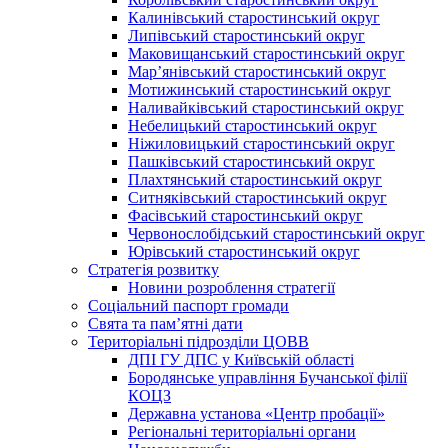
Калинівський старостинський округ
Липівський старостинський округ
Маковищанський старостинський округ
Мар’янівський старостинський округ
Мотижинський старостинський округ
Наливайківський старостинський округ
Небелицький старостинський округ
Ніжиловицький старостинський округ
Пашківський старостинський округ
Плахтянський старостинський округ
Ситняківський старостинський округ
Фасівський старостинський округ
Червонослобідський старостинський округ
Юрівський старостинський округ
Стратегія розвитку
Новини розроблення стратегії
Соціальний паспорт громади
Свята та пам’ятні дати
Територіальні підрозділи ЦОВВ
ДПІ ГУ ДПС у Київській області
Бородянське управління Бучанської філії
КОЦЗ
Державна установа «Центр пробації»
Регіональні територіальні органи