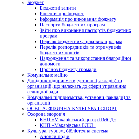
Бюджет
Бюджетні запити
Рішення про бюджет
Інформація про виконання бюджету
Паспорти бюджетних програм
Звіти про виконання паспортів бюджетних
програм
Перелік бюджетних, цільових програм
Перелік розпорядників та отримувачів
бюджетних коштів
Надходження та використання благодійної
допомоги
Прогноз бюджету громади
Комунальне майно
Довідник підприємств, установ (закладів) та
організацій, що належать до сфери управління
селищної ради
Комунальні підприємства, установи (заклади) та
організації
ОСВІТА, ФІЗИЧНА КУЛЬТУРА І СПОРТ
Охорона здоров’я
КНП «Макарівський центр ПМСД»
КНП «Макарівська БЛІЛ»
Культура, туризм, бібліотечна система
Анонси подій