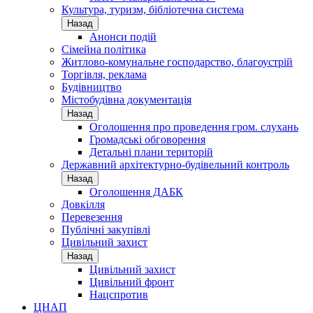
Культура, туризм, бібліотечна система
Назад
Анонси подій
Сімейна політика
Житлово-комунальне господарство, благоустрій
Торгівля, реклама
Будівництво
Містобудівна документація
Назад
Оголошення про проведення гром. слухань
Громадські обговорення
Детальні плани територій
Державний архітектурно-будівельний контроль
Назад
Оголошення ДАБК
Довкілля
Перевезення
Публічні закупівлі
Цивільний захист
Назад
Цивільний захист
Цивільний фронт
Нацспротив
ЦНАП