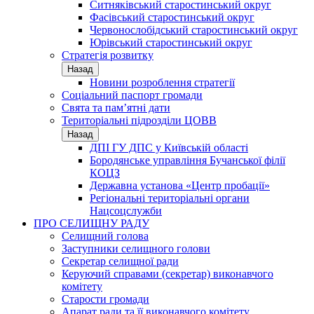
Ситняківський старостинський округ
Фасівський старостинський округ
Червонослобідський старостинський округ
Юрівський старостинський округ
Стратегія розвитку
Назад
Новини розроблення стратегії
Соціальний паспорт громади
Свята та пам’ятні дати
Територіальні підрозділи ЦОВВ
Назад
ДПІ ГУ ДПС у Київській області
Бородянське управління Бучанської філії
КОЦЗ
Державна установа «Центр пробації»
Регіональні територіальні органи
Нацсоцслужби
ПРО СЕЛИЩНУ РАДУ
Селищний голова
Заступники селищного голови
Секретар селищної ради
Керуючий справами (секретар) виконавчого
комітету
Старости громади
Апарат ради та її виконавчого комітету