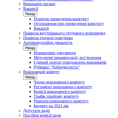
Виконавчі органи
Вакансії
Назад
Порядок проведення конкурсу
Оголошення про проведення конкурсу
Вакансії
Правила внутрішнього трудового розпорядку
Правила етичної поведінки
Антикорупційна діяльність
Назад
Нормативні документи
Методичні рекомендації, роз’яснення
Єдиний портал повідомлень викривачів
Рубрика “Доброчесність”
Виконавчий комітет
Назад
Члени виконавчого комітету
Регламент виконавчого комітету
Комісії виконавчого комітету
Графік прийому комітету
Рішення виконавчого комітету
Бюджет на 2021 рік
Депутати ради
Постійні комісії ради