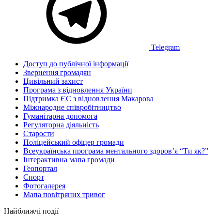
Telegram
Доступ до публічної інформації
Звернення громадян
Цивільний захист
Програма з відновлення України
Підтримка ЄС з відновлення Макарова
Міжнародне співробітництво
Гуманітарна допомога
Регуляторна діяльність
Старости
Поліцейський офіцер громади
Всеукраїнська програма ментального здоров’я “Ти як?”
Інтерактивна мапа громади
Геопортал
Спорт
Фотогалерея
Мапа повітряних тривог
Найближчі події