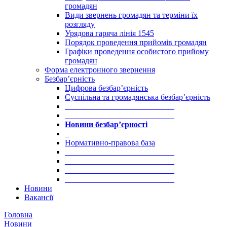
громадян
Види звернень громадян та терміни їх
розгляду
Урядова гаряча лінія 1545
Порядок проведення прийомів громадян
Графіки проведення особистого прийому
громадян
Форма електронного звернення
Безбар’єрність
Цифрова безбар’єрність
Суспільна та громадянська безбар’єрність
___________________________
___________________________
Новини безбар’єрності
_
Нормативно-правова база
___________________________
___________________________
___________________________
___________________________
Новини
Вакансії
Головна
Новини