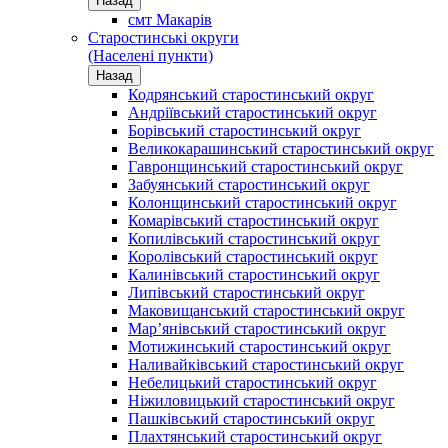
Назад
смт Макарів
Старостинські округи
(Населені пункти)
Назад
Кодрянський старостинський округ
Андріївський старостинський округ
Борівський старостинський округ
Великокарашинський старостинський округ
Гавронщинський старостинський округ
Забуянський старостинський округ
Колонщинський старостинський округ
Комарівський старостинський округ
Копилівський старостинський округ
Королівський старостинський округ
Калинівський старостинський округ
Липівський старостинський округ
Маковищанський старостинський округ
Мар’янівський старостинський округ
Мотижинський старостинський округ
Наливайківський старостинський округ
Небелицький старостинський округ
Ніжиловицький старостинський округ
Пашківський старостинський округ
Плахтянський старостинський округ