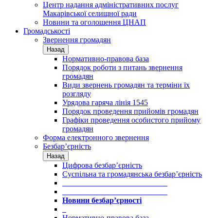
Центр надання адміністративних послуг
Макарівської селищної ради
Новини та оголошення ЦНАП
Громадськості
Звернення громадян
Назад
Нормативно-правова база
Порядок роботи з питань звернення
громадян
Види звернень громадян та терміни їх
розгляду
Урядова гаряча лінія 1545
Порядок проведення прийомів громадян
Графіки проведення особистого прийому
громадян
Форма електронного звернення
Безбар’єрність
Назад
Цифрова безбар’єрність
Суспільна та громадянська безбар’єрність
___________________________
___________________________
Новини безбар’єрності
_
Нормативно-правова база