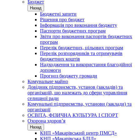
Бюджет
Назад
Бюджетні запити
Рішення про бюджет
Інформація про виконання бюджету
Паспорти бюджетних програм
Звіти про виконання паспортів бюджетних
програм
Перелік бюджетних, цільових програм
Перелік розпорядників та отримувачів
бюджетних коштів
Надходження та використання благодійної
допомоги
Прогноз бюджету громади
Комунальне майно
Довідник підприємств, установ (закладів) та
організацій, що належать до сфери управління
селищної ради
Комунальні підприємства, установи (заклади) та
організації
ОСВІТА, ФІЗИЧНА КУЛЬТУРА І СПОРТ
Охорона здоров’я
Назад
КНП «Макарівський центр ПМСД»
КНП «Макарівська БЛІЛ»