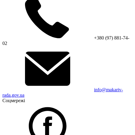
+380 (97) 881-74-
02
info@makariv-
rada.gov.ua
Соцмережі