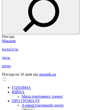
Погода
Макарів
вологість:
тиск:
вітер:
Погода на 10 днів від
sinoptik.ua
ГОЛОВНА
ВІЙНА
Мапа повітряних тривог
ПРО ГРОМАДУ
Aдміністративний центр