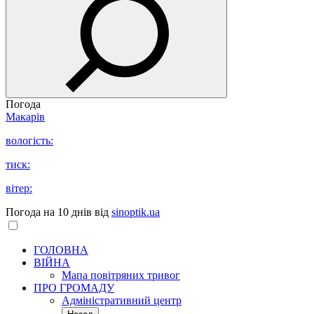
Погода
Макарів
вологість:
тиск:
вітер:
Погода на 10 днів від
sinoptik.ua
ГОЛОВНА
ВІЙНА
Мапа повітряних тривог
ПРО ГРОМАДУ
Aдміністративний центр