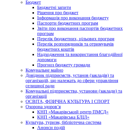
Бюджет
Бюджетні запити
Рішення про бюджет
Інформація про виконання бюджету
Паспорти бюджетних програм
Звіти про виконання паспортів бюджетних
програм
Перелік бюджетних, цільових програм
Перелік розпорядників та отримувачів
бюджетних коштів
Надходження та використання благодійної
допомоги
Прогноз бюджету громади
Комунальне майно
Довідник підприємств, установ (закладів) та
організацій, що належать до сфери управління
селищної ради
Комунальні підприємства, установи (заклади) та
організації
ОСВІТА, ФІЗИЧНА КУЛЬТУРА І СПОРТ
Охорона здоров’я
КНП «Макарівський центр ПМСД»
КНП «Макарівська БЛІЛ»
Культура, туризм, бібліотечна система
Анонси подій