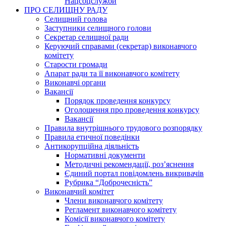
Нацсоцслужби
ПРО СЕЛИЩНУ РАДУ
Селищний голова
Заступники селищного голови
Секретар селищної ради
Керуючий справами (секретар) виконавчого
комітету
Старости громади
Апарат ради та її виконавчого комітету
Виконавчі органи
Вакансії
Порядок проведення конкурсу
Оголошення про проведення конкурсу
Вакансії
Правила внутрішнього трудового розпорядку
Правила етичної поведінки
Антикорупційна діяльність
Нормативні документи
Методичні рекомендації, роз’яснення
Єдиний портал повідомлень викривачів
Рубрика “Доброчесність”
Виконавчий комітет
Члени виконавчого комітету
Регламент виконавчого комітету
Комісії виконавчого комітету