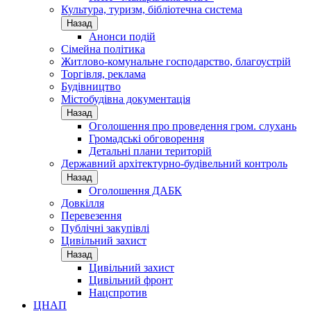
Культура, туризм, бібліотечна система
Назад
Анонси подій
Сімейна політика
Житлово-комунальне господарство, благоустрій
Торгівля, реклама
Будівництво
Містобудівна документація
Назад
Оголошення про проведення гром. слухань
Громадські обговорення
Детальні плани територій
Державний архітектурно-будівельний контроль
Назад
Оголошення ДАБК
Довкілля
Перевезення
Публічні закупівлі
Цивільний захист
Назад
Цивільний захист
Цивільний фронт
Нацспротив
ЦНАП