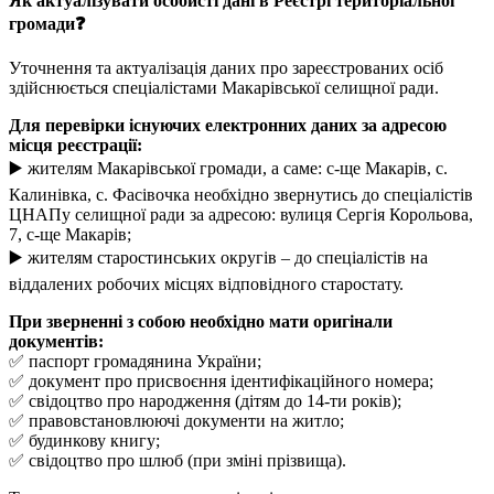
Як актуалізувати особисті дані в Реєстрі територіальної
громади❓
Уточнення та актуалізація даних про зареєстрованих осіб
здійснюється спеціалістами Макарівської селищної ради.
Для перевірки існуючих електронних даних за адресою
місця реєстрації:
▶️ жителям Макарівської громади, а саме: с-ще Макарів, с.
Калинівка, с. Фасівочка необхідно звернутись до спеціалістів
ЦНАПу селищної ради за адресою: вулиця Сергія Корольова,
7, с-ще Макарів;
▶️ жителям старостинських округів – до спеціалістів на
віддалених робочих місцях відповідного старостату.
При зверненні з собою необхідно мати оригінали
документів:
✅ паспорт громадянина України;
✅ документ про присвоєння ідентифікаційного номера;
✅ свідоцтво про народження (дітям до 14-ти років);
✅ правовстановлюючі документи на житло;
✅ будинкову книгу;
✅ свідоцтво про шлюб (при зміні прізвища).