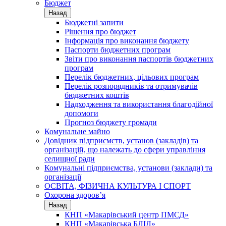
Бюджет
Назад
Бюджетні запити
Рішення про бюджет
Інформація про виконання бюджету
Паспорти бюджетних програм
Звіти про виконання паспортів бюджетних
програм
Перелік бюджетних, цільових програм
Перелік розпорядників та отримувачів
бюджетних коштів
Надходження та використання благодійної
допомоги
Прогноз бюджету громади
Комунальне майно
Довідник підприємств, установ (закладів) та
організацій, що належать до сфери управління
селищної ради
Комунальні підприємства, установи (заклади) та
організації
ОСВІТА, ФІЗИЧНА КУЛЬТУРА І СПОРТ
Охорона здоров’я
Назад
КНП «Макарівський центр ПМСД»
КНП «Макарівська БЛІЛ»