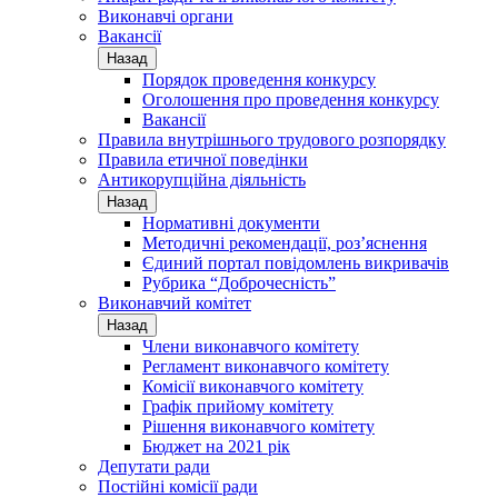
Виконавчі органи
Вакансії
Назад
Порядок проведення конкурсу
Оголошення про проведення конкурсу
Вакансії
Правила внутрішнього трудового розпорядку
Правила етичної поведінки
Антикорупційна діяльність
Назад
Нормативні документи
Методичні рекомендації, роз’яснення
Єдиний портал повідомлень викривачів
Рубрика “Доброчесність”
Виконавчий комітет
Назад
Члени виконавчого комітету
Регламент виконавчого комітету
Комісії виконавчого комітету
Графік прийому комітету
Рішення виконавчого комітету
Бюджет на 2021 рік
Депутати ради
Постійні комісії ради