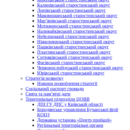
Калинівський старостинський округ
Липівський старостинський округ
Маковищанський старостинський округ
Мар’янівський старостинський округ
Мотижинський старостинський округ
Наливайківський старостинський округ
Небелицький старостинський округ
Ніжиловицький старостинський округ
Пашківський старостинський округ
Плахтянський старостинський округ
Ситняківський старостинський округ
Фасівський старостинський округ
Червонослобідський старостинський округ
Юрівський старостинський округ
Стратегія розвитку
Новини розроблення стратегії
Соціальний паспорт громади
Свята та пам’ятні дати
Територіальні підрозділи ЦОВВ
ДПІ ГУ ДПС у Київській області
Бородянське управління Бучанської філії
КОЦЗ
Державна установа «Центр пробації»
Регіональні територіальні органи