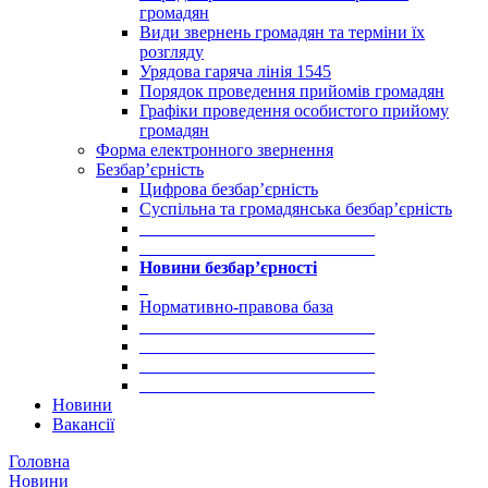
громадян
Види звернень громадян та терміни їх
розгляду
Урядова гаряча лінія 1545
Порядок проведення прийомів громадян
Графіки проведення особистого прийому
громадян
Форма електронного звернення
Безбар’єрність
Цифрова безбар’єрність
Суспільна та громадянська безбар’єрність
___________________________
___________________________
Новини безбар’єрності
_
Нормативно-правова база
___________________________
___________________________
___________________________
___________________________
Новини
Вакансії
Головна
Новини