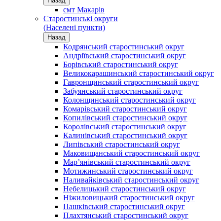
Назад
смт Макарів
Старостинські округи
(Населені пункти)
Назад
Кодрянський старостинський округ
Андріївський старостинський округ
Борівський старостинський округ
Великокарашинський старостинський округ
Гавронщинський старостинський округ
Забуянський старостинський округ
Колонщинський старостинський округ
Комарівський старостинський округ
Копилівський старостинський округ
Королівський старостинський округ
Калинівський старостинський округ
Липівський старостинський округ
Маковищанський старостинський округ
Мар’янівський старостинський округ
Мотижинський старостинський округ
Наливайківський старостинський округ
Небелицький старостинський округ
Ніжиловицький старостинський округ
Пашківський старостинський округ
Плахтянський старостинський округ