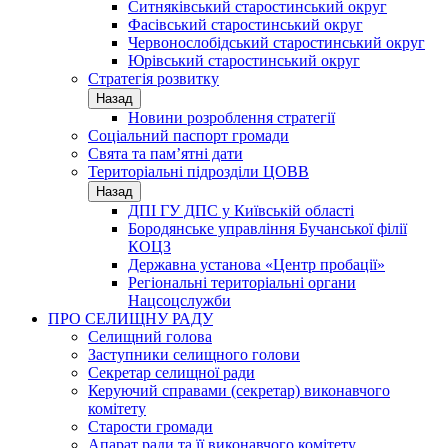
Ситняківський старостинський округ
Фасівський старостинський округ
Червонослобідський старостинський округ
Юрівський старостинський округ
Стратегія розвитку
Назад
Новини розроблення стратегії
Соціальний паспорт громади
Свята та пам’ятні дати
Територіальні підрозділи ЦОВВ
Назад
ДПІ ГУ ДПС у Київській області
Бородянське управління Бучанської філії
КОЦЗ
Державна установа «Центр пробації»
Регіональні територіальні органи
Нацсоцслужби
ПРО СЕЛИЩНУ РАДУ
Селищний голова
Заступники селищного голови
Секретар селищної ради
Керуючий справами (секретар) виконавчого
комітету
Старости громади
Апарат ради та її виконавчого комітету