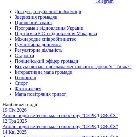
Telegram
Доступ до публічної інформації
Звернення громадян
Цивільний захист
Програма з відновлення України
Підтримка ЄС з відновлення Макарова
Міжнародне співробітництво
Гуманітарна допомога
Регуляторна діяльність
Старости
Поліцейський офіцер громади
Всеукраїнська програма ментального здоров’я “Ти як?”
Інтерактивна мапа громади
Геопортал
Спорт
Фотогалерея
Мапа повітряних тривог
Найближчі події
19 Січ 2026
Анонс подій ветеранського простору “СЕРЕД СВОЇХ”
12 Тра 2025
Анонс подій ветеранського простору “СЕРЕД СВОЇХ“
14 Кві 2025