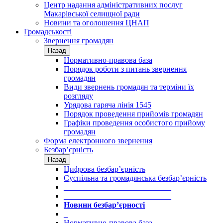
Центр надання адміністративних послуг
Макарівської селищної ради
Новини та оголошення ЦНАП
Громадськості
Звернення громадян
Назад
Нормативно-правова база
Порядок роботи з питань звернення
громадян
Види звернень громадян та терміни їх
розгляду
Урядова гаряча лінія 1545
Порядок проведення прийомів громадян
Графіки проведення особистого прийому
громадян
Форма електронного звернення
Безбар’єрність
Назад
Цифрова безбар’єрність
Суспільна та громадянська безбар’єрність
___________________________
___________________________
Новини безбар’єрності
_
Нормативно-правова база