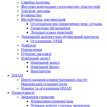
Сімейна політика
Житлово-комунальне господарство, благоустрій
Торгівля, реклама
Будівництво
Містобудівна документація
Оголошення про проведення гром. слухань
Громадські обговорення
Детальні плани територій
Державний архітектурно-будівельний контроль
Оголошення ДАБК
Довкілля
Перевезення
Публічні закупівлі
Цивільний захист
Цивільний захист
Цивільний фронт
Нацспротив
ЦНАП
Центр надання адміністративних послуг
Макарівської селищної ради
Новини та оголошення ЦНАП
Громадськості
Звернення громадян
Нормативно-правова база
Порядок роботи з питань звернення