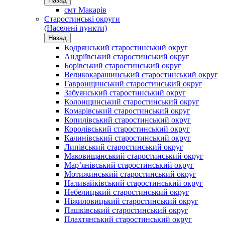
Назад
смт Макарів
Старостинські округи
(Населені пункти)
Назад
Кодрянський старостинський округ
Андріївський старостинський округ
Борівський старостинський округ
Великокарашинський старостинський округ
Гавронщинський старостинський округ
Забуянський старостинський округ
Колонщинський старостинський округ
Комарівський старостинський округ
Копилівський старостинський округ
Королівський старостинський округ
Калинівський старостинський округ
Липівський старостинський округ
Маковищанський старостинський округ
Мар’янівський старостинський округ
Мотижинський старостинський округ
Наливайківський старостинський округ
Небелицький старостинський округ
Ніжиловицький старостинський округ
Пашківський старостинський округ
Плахтянський старостинський округ