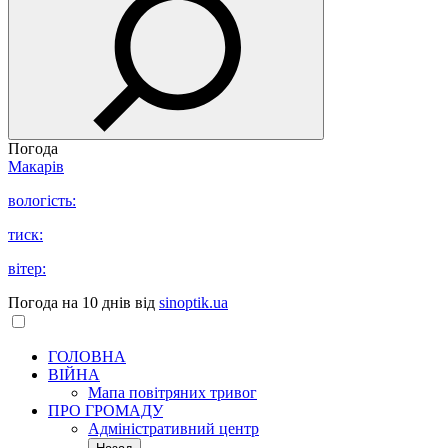
Погода
Макарів
вологість:
тиск:
вітер:
Погода на 10 днів від
sinoptik.ua
ГОЛОВНА
ВІЙНА
Мапа повітряних тривог
ПРО ГРОМАДУ
Aдміністративний центр