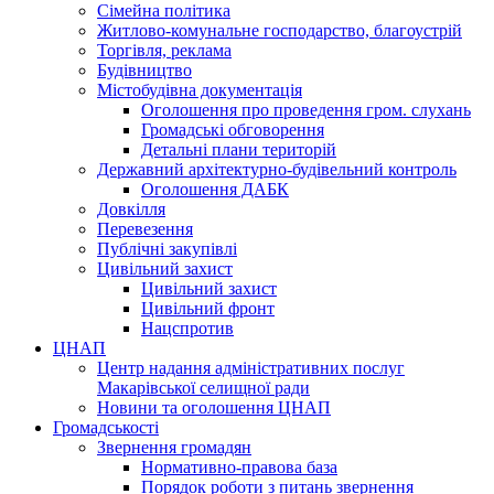
Сімейна політика
Житлово-комунальне господарство, благоустрій
Торгівля, реклама
Будівництво
Містобудівна документація
Оголошення про проведення гром. слухань
Громадські обговорення
Детальні плани територій
Державний архітектурно-будівельний контроль
Оголошення ДАБК
Довкілля
Перевезення
Публічні закупівлі
Цивільний захист
Цивільний захист
Цивільний фронт
Нацспротив
ЦНАП
Центр надання адміністративних послуг
Макарівської селищної ради
Новини та оголошення ЦНАП
Громадськості
Звернення громадян
Нормативно-правова база
Порядок роботи з питань звернення