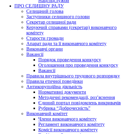
Нацсоцслужби
ПРО СЕЛИЩНУ РАДУ
Селищний голова
Заступники селищного голови
Секретар селищної ради
Керуючий справами (секретар) виконавчого
комітету
Старости громади
Апарат ради та її виконавчого комітету
Виконавчі органи
Вакансії
Порядок проведення конкурсу
Оголошення про проведення конкурсу
Вакансії
Правила внутрішнього трудового розпорядку
Правила етичної поведінки
Антикорупційна діяльність
Нормативні документи
Методичні рекомендації, роз’яснення
Єдиний портал повідомлень викривачів
Рубрика “Доброчесність”
Виконавчий комітет
Члени виконавчого комітету
Регламент виконавчого комітету
Комісії виконавчого комітету