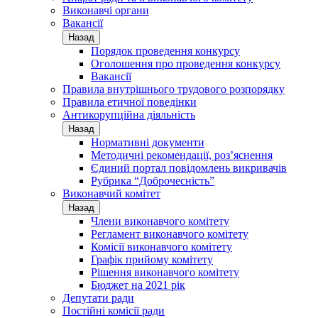
Виконавчі органи
Вакансії
Назад
Порядок проведення конкурсу
Оголошення про проведення конкурсу
Вакансії
Правила внутрішнього трудового розпорядку
Правила етичної поведінки
Антикорупційна діяльність
Назад
Нормативні документи
Методичні рекомендації, роз’яснення
Єдиний портал повідомлень викривачів
Рубрика “Доброчесність”
Виконавчий комітет
Назад
Члени виконавчого комітету
Регламент виконавчого комітету
Комісії виконавчого комітету
Графік прийому комітету
Рішення виконавчого комітету
Бюджет на 2021 рік
Депутати ради
Постійні комісії ради