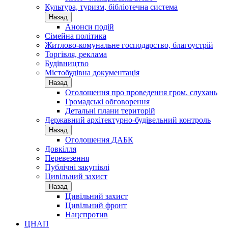
Культура, туризм, бібліотечна система
Назад
Анонси подій
Сімейна політика
Житлово-комунальне господарство, благоустрій
Торгівля, реклама
Будівництво
Містобудівна документація
Назад
Оголошення про проведення гром. слухань
Громадські обговорення
Детальні плани територій
Державний архітектурно-будівельний контроль
Назад
Оголошення ДАБК
Довкілля
Перевезення
Публічні закупівлі
Цивільний захист
Назад
Цивільний захист
Цивільний фронт
Нацспротив
ЦНАП