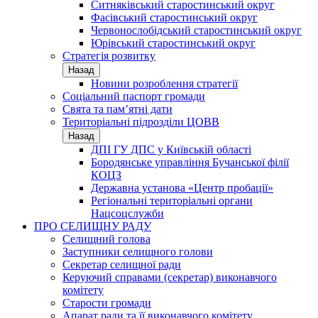
Ситняківський старостинський округ
Фасівський старостинський округ
Червонослобідський старостинський округ
Юрівський старостинський округ
Стратегія розвитку
Назад
Новини розроблення стратегії
Соціальний паспорт громади
Свята та пам’ятні дати
Територіальні підрозділи ЦОВВ
Назад
ДПІ ГУ ДПС у Київській області
Бородянське управління Бучанської філії
КОЦЗ
Державна установа «Центр пробації»
Регіональні територіальні органи
Нацсоцслужби
ПРО СЕЛИЩНУ РАДУ
Селищний голова
Заступники селищного голови
Секретар селищної ради
Керуючий справами (секретар) виконавчого
комітету
Старости громади
Апарат ради та її виконавчого комітету