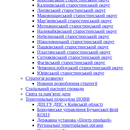
Калинівський старостинський округ
Липівський старостинський округ
Маковищанський старостинський округ
Мар’янівський старостинський округ
Мотижинський старостинський округ
Наливайківський старостинський округ
Небелицький старостинський округ
Ніжиловицький старостинський округ
Пашківський старостинський округ
Плахтянський старостинський округ
Ситняківський старостинський округ
Фасівський старостинський округ
Червонослобідський старостинський округ
Юрівський старостинський округ
Стратегія розвитку
Новини розроблення стратегії
Соціальний паспорт громади
Свята та пам’ятні дати
Територіальні підрозділи ЦОВВ
ДПІ ГУ ДПС у Київській області
Бородянське управління Бучанської філії
КОЦЗ
Державна установа «Центр пробації»
Регіональні територіальні органи