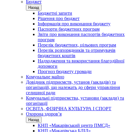
Бюджет
Назад
Бюджетні запити
Рішення про бюджет
Інформація про виконання бюджету
Паспорти бюджетних програм
Звіти про виконання паспортів бюджетних
програм
Перелік бюджетних, цільових програм
Перелік розпорядників та отримувачів
бюджетних коштів
Надходження та використання благодійної
допомоги
Прогноз бюджету громади
Комунальне майно
Довідник підприємств, установ (закладів) та
організацій, що належать до сфери управління
селищної ради
Комунальні підприємства, установи (заклади) та
організації
ОСВІТА, ФІЗИЧНА КУЛЬТУРА І СПОРТ
Охорона здоров’я
Назад
КНП «Макарівський центр ПМСД»
КНП «Макарівська БЛІЛ»