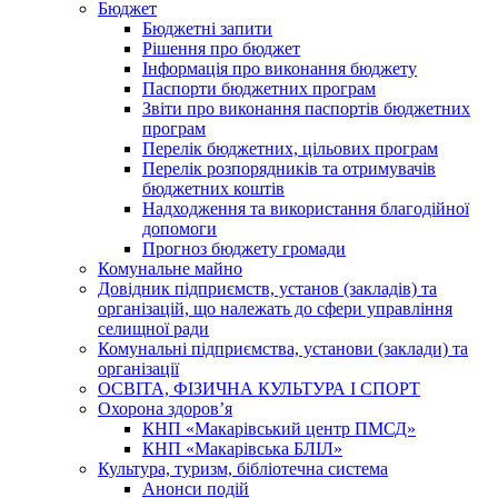
Бюджет
Бюджетні запити
Рішення про бюджет
Інформація про виконання бюджету
Паспорти бюджетних програм
Звіти про виконання паспортів бюджетних
програм
Перелік бюджетних, цільових програм
Перелік розпорядників та отримувачів
бюджетних коштів
Надходження та використання благодійної
допомоги
Прогноз бюджету громади
Комунальне майно
Довідник підприємств, установ (закладів) та
організацій, що належать до сфери управління
селищної ради
Комунальні підприємства, установи (заклади) та
організації
ОСВІТА, ФІЗИЧНА КУЛЬТУРА І СПОРТ
Охорона здоров’я
КНП «Макарівський центр ПМСД»
КНП «Макарівська БЛІЛ»
Культура, туризм, бібліотечна система
Анонси подій