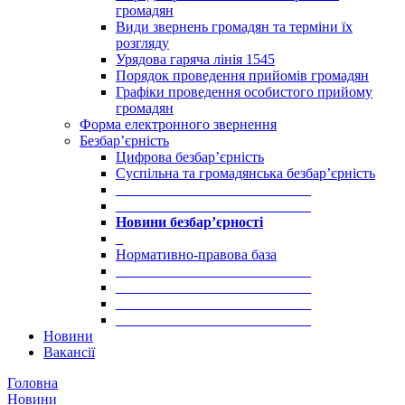
громадян
Види звернень громадян та терміни їх
розгляду
Урядова гаряча лінія 1545
Порядок проведення прийомів громадян
Графіки проведення особистого прийому
громадян
Форма електронного звернення
Безбар’єрність
Цифрова безбар’єрність
Суспільна та громадянська безбар’єрність
___________________________
___________________________
Новини безбар’єрності
_
Нормативно-правова база
___________________________
___________________________
___________________________
___________________________
Новини
Вакансії
Головна
Новини