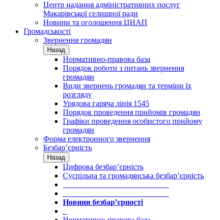
Центр надання адміністративних послуг
Макарівської селищної ради
Новини та оголошення ЦНАП
Громадськості
Звернення громадян
Назад
Нормативно-правова база
Порядок роботи з питань звернення
громадян
Види звернень громадян та терміни їх
розгляду
Урядова гаряча лінія 1545
Порядок проведення прийомів громадян
Графіки проведення особистого прийому
громадян
Форма електронного звернення
Безбар’єрність
Назад
Цифрова безбар’єрність
Суспільна та громадянська безбар’єрність
___________________________
___________________________
Новини безбар’єрності
_
Нормативно-правова база