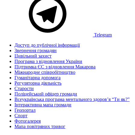
Telegram
Доступ до публічної інформації
Звернення громадян
Цивільний захист
Програма з відновлення України
Підтримка ЄС з відновлення Макарова
Міжнародне співробітництво
Гуманітарна допомога
Регуляторна діяльність
Старости
Поліцейський офіцер громади
Всеукраїнська програма ментального здоров’я “Ти як?”
Інтерактивна мапа громади
Геопортал
Спорт
Фотогалерея
Мапа повітряних тривог