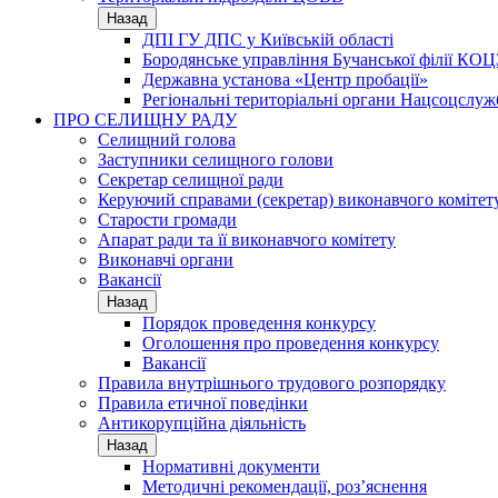
Назад
ДПІ ГУ ДПС у Київській області
Бородянське управління Бучанської філії КОЦ
Державна установа «Центр пробації»
Регіональні територіальні органи Нацсоцслу
ПРО СЕЛИЩНУ РАДУ
Селищний голова
Заступники селищного голови
Секретар селищної ради
Керуючий справами (секретар) виконавчого комітет
Старости громади
Апарат ради та її виконавчого комітету
Виконавчі органи
Вакансії
Назад
Порядок проведення конкурсу
Оголошення про проведення конкурсу
Вакансії
Правила внутрішнього трудового розпорядку
Правила етичної поведінки
Антикорупційна діяльність
Назад
Нормативні документи
Методичні рекомендації, роз’яснення