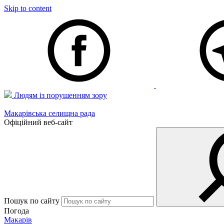
Skip to content
Людям із порушенням зору
Макарівська селищна рада
Офіційний веб-сайт
Пошук по сайту
Погода
Макарів