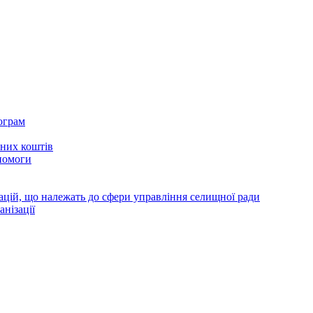
ограм
тних коштів
помоги
зацій, що належать до сфери управління селищної ради
анізації