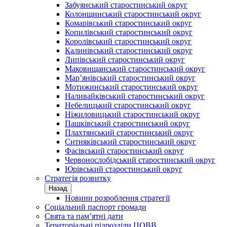
Забуянський старостинський округ
Колонщинський старостинський округ
Комарівський старостинський округ
Копилівський старостинський округ
Королівський старостинський округ
Калинівський старостинський округ
Липівський старостинський округ
Маковищанський старостинський округ
Мар’янівський старостинський округ
Мотижинський старостинський округ
Наливайківський старостинський округ
Небелицький старостинський округ
Ніжиловицький старостинський округ
Пашківський старостинський округ
Плахтянський старостинський округ
Ситняківський старостинський округ
Фасівський старостинський округ
Червонослобідський старостинський округ
Юрівський старостинський округ
Стратегія розвитку
Назад
Новини розроблення стратегії
Соціальний паспорт громади
Свята та пам’ятні дати
Територіальні підрозділи ЦОВВ