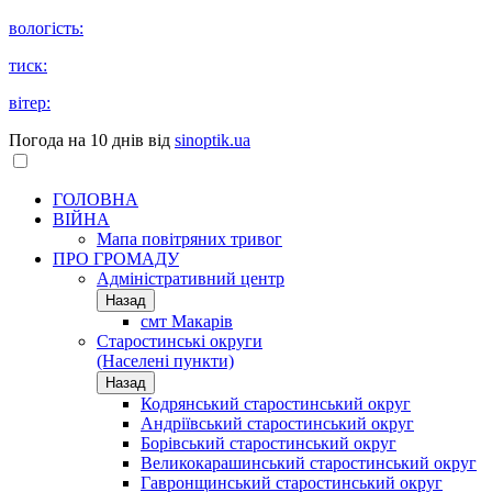
вологість:
тиск:
вітер:
Погода на 10 днів від
sinoptik.ua
ГОЛОВНА
ВІЙНА
Мапа повітряних тривог
ПРО ГРОМАДУ
Aдміністративний центр
Назад
смт Макарів
Старостинські округи
(Населені пункти)
Назад
Кодрянський старостинський округ
Андріївський старостинський округ
Борівський старостинський округ
Великокарашинський старостинський округ
Гавронщинський старостинський округ