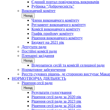
Єдиний портал повідомлень викривачів
Рубрика “Доброчесність”
Виконавчий комітет
Назад
Члени виконавчого комітету
Регламент виконавчого комітету
Комісії виконавчого комітету
Графік прийому комітету
Рішення виконавчого комітету
Бюджет на 2021 рік
Депутати ради
Постійні комісії ради
Пленарні засідання
Назад
Відеозаписи сесій та комісій селищної ради
Нормативне забезпечення
Реєстр судових рішень, де стороною виступає Мака
НОРМОТВОРЧА ДІЯЛЬНІСТЬ
Рішення сесії ради
Назад
Результати голосування
Рішення сесії ради за 2020 рік
Рішення сесії ради за 2023 рік
Рішення сесії ради за 2024 рік