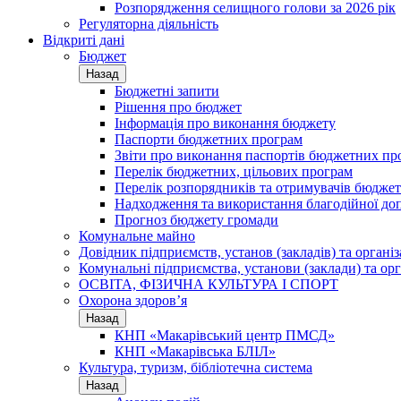
Розпорядження селищного голови за 2026 рік
Регуляторна діяльність
Відкриті дані
Бюджет
Назад
Бюджетні запити
Рішення про бюджет
Інформація про виконання бюджету
Паспорти бюджетних програм
Звіти про виконання паспортів бюджетних пр
Перелік бюджетних, цільових програм
Перелік розпорядників та отримувачів бюдже
Надходження та використання благодійної до
Прогноз бюджету громади
Комунальне майно
Довідник підприємств, установ (закладів) та органі
Комунальні підприємства, установи (заклади) та орг
ОСВІТА, ФІЗИЧНА КУЛЬТУРА І СПОРТ
Охорона здоров’я
Назад
КНП «Макарівський центр ПМСД»
КНП «Макарівська БЛІЛ»
Культура, туризм, бібліотечна система
Назад