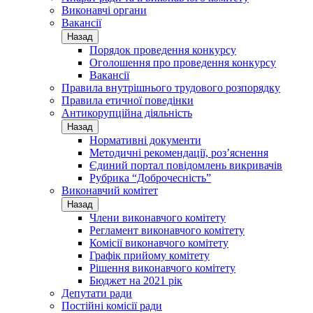
Виконавчі органи
Вакансії
Назад
Порядок проведення конкурсу
Оголошення про проведення конкурсу
Вакансії
Правила внутрішнього трудового розпорядку
Правила етичної поведінки
Антикорупційна діяльність
Назад
Нормативні документи
Методичні рекомендації, роз’яснення
Єдиний портал повідомлень викривачів
Рубрика “Доброчесність”
Виконавчий комітет
Назад
Члени виконавчого комітету
Регламент виконавчого комітету
Комісії виконавчого комітету
Графік прийому комітету
Рішення виконавчого комітету
Бюджет на 2021 рік
Депутати ради
Постійні комісії ради