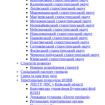
Калинівський старостинський округ
Липівський старостинський округ
Маковищанський старостинський округ
Мар’янівський старостинський округ
Мотижинський старостинський округ
Наливайківський старостинський округ
Небелицький старостинський округ
Ніжиловицький старостинський округ
Пашківський старостинський округ
Плахтянський старостинський округ
Ситняківський старостинський округ
Фасівський старостинський округ
Червонослобідський старостинський округ
Юрівський старостинський округ
Стратегія розвитку
Новини розроблення стратегії
Соціальний паспорт громади
Свята та пам’ятні дати
Територіальні підрозділи ЦОВВ
ДПІ ГУ ДПС у Київській області
Бородянське управління Бучанської філії
КОЦЗ
Державна установа «Центр пробації»
Регіональні територіальні органи