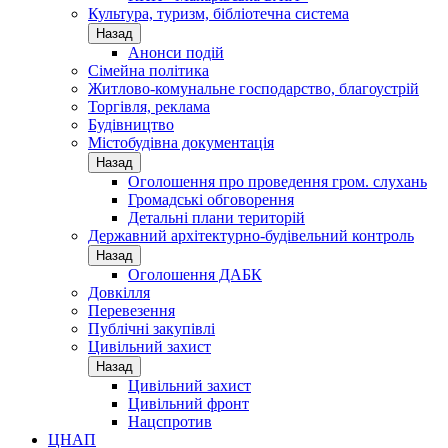
Культура, туризм, бібліотечна система
Назад
Анонси подій
Сімейна політика
Житлово-комунальне господарство, благоустрій
Торгівля, реклама
Будівництво
Містобудівна документація
Назад
Оголошення про проведення гром. слухань
Громадські обговорення
Детальні плани територій
Державний архітектурно-будівельний контроль
Назад
Оголошення ДАБК
Довкілля
Перевезення
Публічні закупівлі
Цивільний захист
Назад
Цивільний захист
Цивільний фронт
Нацспротив
ЦНАП