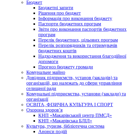
Бюджет
Бюджетні запити
Рішення про бюджет
Інформація про виконання бюджету
Паспорти бюджетних програм
Звіти про виконання паспортів бюджетних
програм
Перелік бюджетних, цільових програм
Перелік розпорядників та отримувачів
бюджетних коштів
Надходження та використання благодійної
допомоги
Прогноз бюджету громади
Комунальне майно
Довідник підприємств, установ (закладів) та
організацій, що належать до сфери управління
селищної ради
Комунальні підприємства, установи (заклади) та
організації
ОСВІТА, ФІЗИЧНА КУЛЬТУРА І СПОРТ
Охорона здоров’я
КНП «Макарівський центр ПМСД»
КНП «Макарівська БЛІЛ»
Культура, туризм, бібліотечна система
Анонси подій