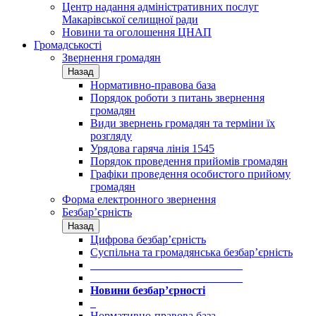
Центр надання адміністративних послуг
Макарівської селищної ради
Новини та оголошення ЦНАП
Громадськості
Звернення громадян
Назад
Нормативно-правова база
Порядок роботи з питань звернення
громадян
Види звернень громадян та терміни їх
розгляду
Урядова гаряча лінія 1545
Порядок проведення прийомів громадян
Графіки проведення особистого прийому
громадян
Форма електронного звернення
Безбар’єрність
Назад
Цифрова безбар’єрність
Суспільна та громадянська безбар’єрність
___________________________
___________________________
Новини безбар’єрності
_
Нормативно-правова база