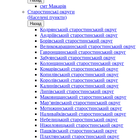
Назад
смт Макарів
Старостинські округи
(Населені пункти)
Назад
Кодрянський старостинський округ
Андріївський старостинський округ
Борівський старостинський округ
Великокарашинський старостинський округ
Гавронщинський старостинський округ
Забуянський старостинський округ
Колонщинський старостинський округ
Комарівський старостинський округ
Копилівський старостинський округ
Королівський старостинський округ
Калинівський старостинський округ
Липівський старостинський округ
Маковищанський старостинський округ
Мар’янівський старостинський округ
Мотижинський старостинський округ
Наливайківський старостинський округ
Небелицький старостинський округ
Ніжиловицький старостинський округ
Пашківський старостинський округ
Плахтянський старостинський округ