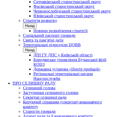
Ситняківський старостинський округ
Фасівський старостинський округ
Червонослобідський старостинський округ
Юрівський старостинський округ
Стратегія розвитку
Назад
Новини розроблення стратегії
Соціальний паспорт громади
Свята та пам’ятні дати
Територіальні підрозділи ЦОВВ
Назад
ДПІ ГУ ДПС у Київській області
Бородянське управління Бучанської філії
КОЦЗ
Державна установа «Центр пробації»
Регіональні територіальні органи
Нацсоцслужби
ПРО СЕЛИЩНУ РАДУ
Селищний голова
Заступники селищного голови
Секретар селищної ради
Керуючий справами (секретар) виконавчого
комітету
Старости громади
Апарат ради та її виконавчого комітету