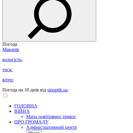
Погода
Макарів
вологість:
тиск:
вітер:
Погода на 10 днів від
sinoptik.ua
ГОЛОВНА
ВІЙНА
Мапа повітряних тривог
ПРО ГРОМАДУ
Aдміністративний центр