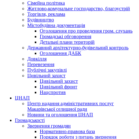
Сімейна політика
Житлово-комунальне господарство, благоустрій
Торгівля, реклама
Будівництво
Містобудівна документація
Оголошення про проведення гром. слухань
Громадські обговорення
Детальні плани територій
Державний архітектурно-будівельний контроль
Оголошення ДАБК
Довкілля
Перевезення
Публічні закупівлі
Цивільний захист
Цивільний захист
Цивільний фронт
Нацспротив
ЦНАП
Центр надання адміністративних послуг
Макарівської селищної ради
Новини та оголошення ЦНАП
Громадськості
Звернення громадян
Нормативно-правова база
Порядок роботи з питань звернення