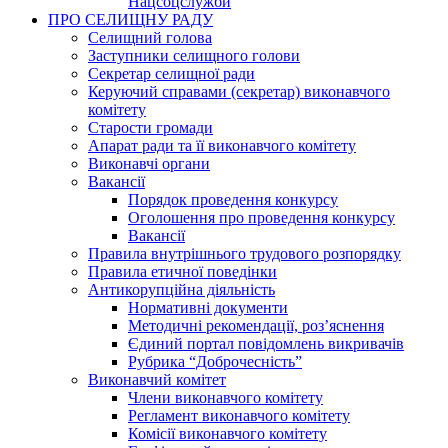
Нацсоцслужби
ПРО СЕЛИЩНУ РАДУ
Селищний голова
Заступники селищного голови
Секретар селищної ради
Керуючий справами (секретар) виконавчого
комітету
Старости громади
Апарат ради та її виконавчого комітету
Виконавчі органи
Вакансії
Порядок проведення конкурсу
Оголошення про проведення конкурсу
Вакансії
Правила внутрішнього трудового розпорядку
Правила етичної поведінки
Антикорупційна діяльність
Нормативні документи
Методичні рекомендації, роз’яснення
Єдиний портал повідомлень викривачів
Рубрика “Доброчесність”
Виконавчий комітет
Члени виконавчого комітету
Регламент виконавчого комітету
Комісії виконавчого комітету