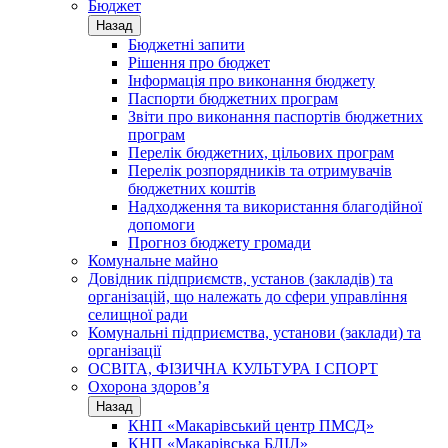
Бюджет
Назад
Бюджетні запити
Рішення про бюджет
Інформація про виконання бюджету
Паспорти бюджетних програм
Звіти про виконання паспортів бюджетних
програм
Перелік бюджетних, цільових програм
Перелік розпорядників та отримувачів
бюджетних коштів
Надходження та використання благодійної
допомоги
Прогноз бюджету громади
Комунальне майно
Довідник підприємств, установ (закладів) та
організацій, що належать до сфери управління
селищної ради
Комунальні підприємства, установи (заклади) та
організації
ОСВІТА, ФІЗИЧНА КУЛЬТУРА І СПОРТ
Охорона здоров’я
Назад
КНП «Макарівський центр ПМСД»
КНП «Макарівська БЛІЛ»