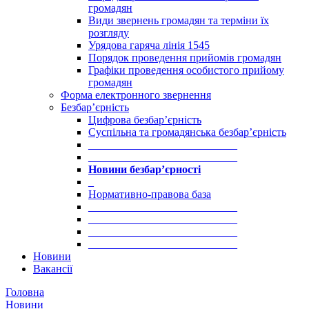
громадян
Види звернень громадян та терміни їх
розгляду
Урядова гаряча лінія 1545
Порядок проведення прийомів громадян
Графіки проведення особистого прийому
громадян
Форма електронного звернення
Безбар’єрність
Цифрова безбар’єрність
Суспільна та громадянська безбар’єрність
___________________________
___________________________
Новини безбар’єрності
_
Нормативно-правова база
___________________________
___________________________
___________________________
___________________________
Новини
Вакансії
Головна
Новини