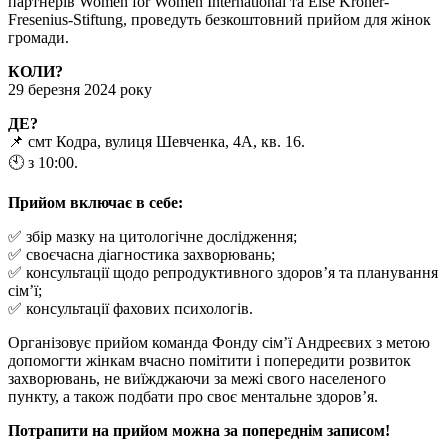
партнерів Women for Women International та Else Kröner-
Fresenius-Stiftung, проведуть безкоштовний прийом для жінок
громади.
КОЛИ?
29 березня 2024 року
ДЕ?
📌 смт Кодра, вулиця Шевченка, 4А, кв. 16.
🕙 з 10:00.
Прийом включає в себе:
✅ збір мазку на цитологічне дослідження;
✅ своєчасна діагностика захворювань;
✅ консультації щодо репродуктивного здоров’я та планування
сім’ї;
✅ консультації фахових психологів.
Організовує прийом команда Фонду сім’ї Андреєвих з метою
допомогти жінкам вчасно помітити і попередити розвиток
захворювань, не виїжджаючи за межі свого населеного
пункту, а також подбати про своє ментальне здоров’я.
Потрапити на прийом можна за попереднім записом!