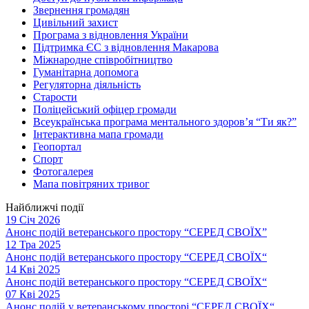
Звернення громадян
Цивільний захист
Програма з відновлення України
Підтримка ЄС з відновлення Макарова
Міжнародне співробітництво
Гуманітарна допомога
Регуляторна діяльність
Старости
Поліцейський офіцер громади
Всеукраїнська програма ментального здоров’я “Ти як?”
Інтерактивна мапа громади
Геопортал
Спорт
Фотогалерея
Мапа повітряних тривог
Найближчі події
19 Січ 2026
Анонс подій ветеранського простору “СЕРЕД СВОЇХ”
12 Тра 2025
Анонс подій ветеранського простору “СЕРЕД СВОЇХ“
14 Кві 2025
Анонс подій ветеранського простору “СЕРЕД СВОЇХ“
07 Кві 2025
Анонс подій у ветеранському просторі “СЕРЕД СВОЇХ“