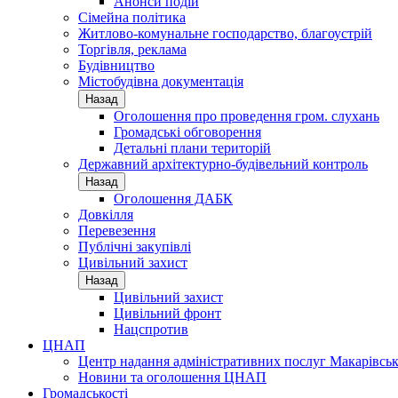
Анонси подій
Сімейна політика
Житлово-комунальне господарство, благоустрій
Торгівля, реклама
Будівництво
Містобудівна документація
Назад
Оголошення про проведення гром. слухань
Громадські обговорення
Детальні плани територій
Державний архітектурно-будівельний контроль
Назад
Оголошення ДАБК
Довкілля
Перевезення
Публічні закупівлі
Цивільний захист
Назад
Цивільний захист
Цивільний фронт
Нацспротив
ЦНАП
Центр надання адміністративних послуг Макарівськ
Новини та оголошення ЦНАП
Громадськості