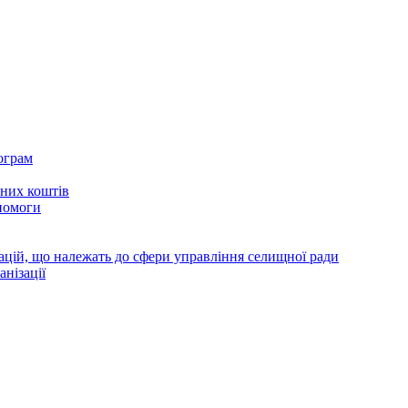
ограм
тних коштів
помоги
зацій, що належать до сфери управління селищної ради
анізації