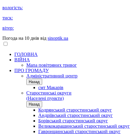
вологість:
тиск:
вітер:
Погода на 10 днів від
sinoptik.ua
ГОЛОВНА
ВІЙНА
Мапа повітряних тривог
ПРО ГРОМАДУ
Aдміністративний центр
Назад
смт Макарів
Старостинські округи
(Населені пункти)
Назад
Кодрянський старостинський округ
Андріївський старостинський округ
Борівський старостинський округ
Великокарашинський старостинський округ
Гавронщинський старостинський округ