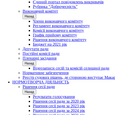
Єдиний портал повідомлень викривачів
Рубрика “Доброчесність”
Виконавчий комітет
Назад
Члени виконавчого комітету
Регламент виконавчого комітету
Комісії виконавчого комітету
Графік прийому комітету
Рішення виконавчого комітету
Бюджет на 2021 рік
Депутати ради
Постійні комісії ради
Пленарні засідання
Назад
Відеозаписи сесій та комісій селищної ради
Нормативне забезпечення
Реєстр судових рішень, де стороною виступає Мака
НОРМОТВОРЧА ДІЯЛЬНІСТЬ
Рішення сесії ради
Назад
Результати голосування
Рішення сесії ради за 2020 рік
Рішення сесії ради за 2023 рік
Рішення сесії ради за 2024 рік