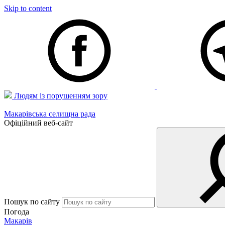
Skip to content
Людям із порушенням зору
Макарівська селищна рада
Офіційний веб-сайт
Пошук по сайту
Погода
Макарів