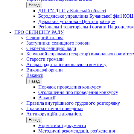
Назад
ДПІ ГУ ДПС у Київській області
Бородянське управління Бучанської філії КОЦ
Державна установа «Центр пробації»
Регіональні територіальні органи Нацсоцслу
ПРО СЕЛИЩНУ РАДУ
Селищний голова
Заступники селищного голови
Секретар селищної ради
Керуючий справами (секретар) виконавчого комітет
Старости громади
Апарат ради та її виконавчого комітету
Виконавчі органи
Вакансії
Назад
Порядок проведення конкурсу
Оголошення про проведення конкурсу
Вакансії
Правила внутрішнього трудового розпорядку
Правила етичної поведінки
Антикорупційна діяльність
Назад
Нормативні документи
Методичні рекомендації, роз’яснення