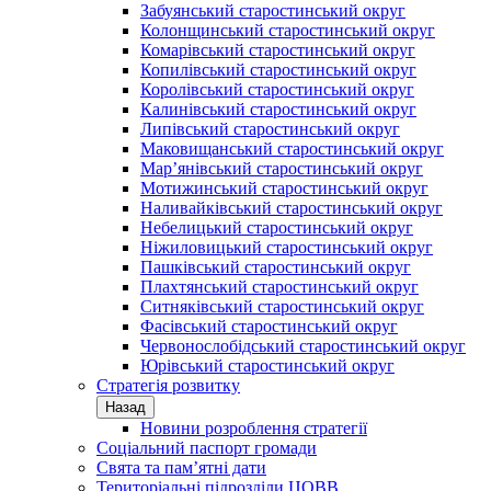
Забуянський старостинський округ
Колонщинський старостинський округ
Комарівський старостинський округ
Копилівський старостинський округ
Королівський старостинський округ
Калинівський старостинський округ
Липівський старостинський округ
Маковищанський старостинський округ
Мар’янівський старостинський округ
Мотижинський старостинський округ
Наливайківський старостинський округ
Небелицький старостинський округ
Ніжиловицький старостинський округ
Пашківський старостинський округ
Плахтянський старостинський округ
Ситняківський старостинський округ
Фасівський старостинський округ
Червонослобідський старостинський округ
Юрівський старостинський округ
Стратегія розвитку
Назад
Новини розроблення стратегії
Соціальний паспорт громади
Свята та пам’ятні дати
Територіальні підрозділи ЦОВВ