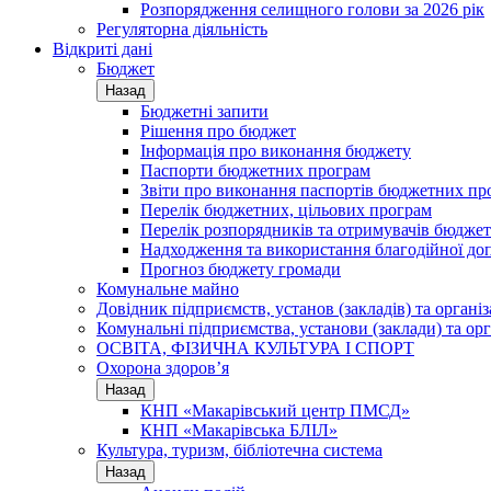
Розпорядження селищного голови за 2026 рік
Регуляторна діяльність
Відкриті дані
Бюджет
Назад
Бюджетні запити
Рішення про бюджет
Інформація про виконання бюджету
Паспорти бюджетних програм
Звіти про виконання паспортів бюджетних пр
Перелік бюджетних, цільових програм
Перелік розпорядників та отримувачів бюдже
Надходження та використання благодійної до
Прогноз бюджету громади
Комунальне майно
Довідник підприємств, установ (закладів) та органі
Комунальні підприємства, установи (заклади) та орг
ОСВІТА, ФІЗИЧНА КУЛЬТУРА І СПОРТ
Охорона здоров’я
Назад
КНП «Макарівський центр ПМСД»
КНП «Макарівська БЛІЛ»
Культура, туризм, бібліотечна система
Назад