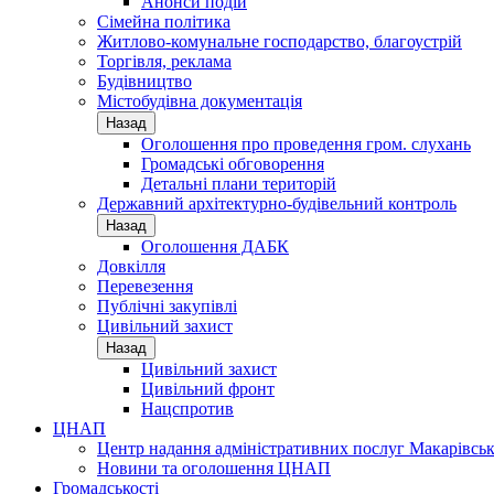
Анонси подій
Сімейна політика
Житлово-комунальне господарство, благоустрій
Торгівля, реклама
Будівництво
Містобудівна документація
Назад
Оголошення про проведення гром. слухань
Громадські обговорення
Детальні плани територій
Державний архітектурно-будівельний контроль
Назад
Оголошення ДАБК
Довкілля
Перевезення
Публічні закупівлі
Цивільний захист
Назад
Цивільний захист
Цивільний фронт
Нацспротив
ЦНАП
Центр надання адміністративних послуг Макарівськ
Новини та оголошення ЦНАП
Громадськості