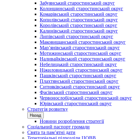
Забуянський старостинський округ
Колонщинський старостинський округ
Комарівський старостинський округ
Копилівський старостинський округ
Королівський старостинський округ
Калинівський старостинський округ
Липівський старостинський округ
Маковищанський старостинський округ
Мар’янівський старостинський округ
Мотижинський старостинський округ
Наливайківський старостинський округ
Небелицький старостинський округ
Ніжиловицький старостинський округ
Пашківський старостинський округ
Плахтянський старостинський округ
Ситняківський старостинський округ
Фасівський старостинський округ
Червонослобідський старостинський округ
Юрівський старостинський округ
Стратегія розвитку
Назад
Новини розроблення стратегії
Соціальний паспорт громади
Свята та пам’ятні дати
Територіальні підрозділи ЦОВВ