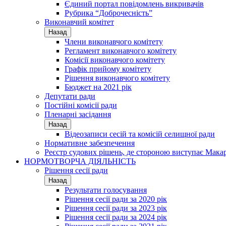
Єдиний портал повідомлень викривачів
Рубрика “Доброчесність”
Виконавчий комітет
Назад
Члени виконавчого комітету
Регламент виконавчого комітету
Комісії виконавчого комітету
Графік прийому комітету
Рішення виконавчого комітету
Бюджет на 2021 рік
Депутати ради
Постійні комісії ради
Пленарні засідання
Назад
Відеозаписи сесій та комісій селищної ради
Нормативне забезпечення
Реєстр судових рішень, де стороною виступає Мака
НОРМОТВОРЧА ДІЯЛЬНІСТЬ
Рішення сесії ради
Назад
Результати голосування
Рішення сесії ради за 2020 рік
Рішення сесії ради за 2023 рік
Рішення сесії ради за 2024 рік