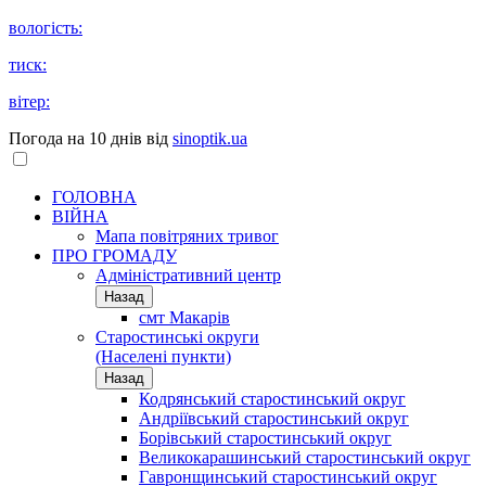
вологість:
тиск:
вітер:
Погода на 10 днів від
sinoptik.ua
ГОЛОВНА
ВІЙНА
Мапа повітряних тривог
ПРО ГРОМАДУ
Aдміністративний центр
Назад
смт Макарів
Старостинські округи
(Населені пункти)
Назад
Кодрянський старостинський округ
Андріївський старостинський округ
Борівський старостинський округ
Великокарашинський старостинський округ
Гавронщинський старостинський округ