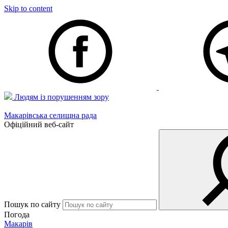
Skip to content
Людям із порушенням зору
Макарівська селищна рада
Офіційний веб-сайт
Пошук по сайту
Погода
Макарів