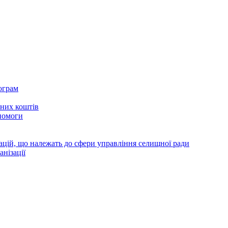
ограм
тних коштів
помоги
зацій, що належать до сфери управління селищної ради
анізації