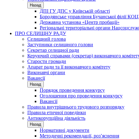
Назад
ДПІ ГУ ДПС у Київській області
Бородянське управління Бучанської філії КОЦ
Державна установа «Центр пробації»
Регіональні територіальні органи Нацсоцслу
ПРО СЕЛИЩНУ РАДУ
Селищний голова
Заступники селищного голови
Секретар селищної ради
Керуючий справами (секретар) виконавчого комітет
Старости громади
Апарат ради та її виконавчого комітету
Виконавчі органи
Вакансії
Назад
Порядок проведення конкурсу
Оголошення про проведення конкурсу
Вакансії
Правила внутрішнього трудового розпорядку
Правила етичної поведінки
Антикорупційна діяльність
Назад
Нормативні документи
Методичні рекомендації, роз’яснення