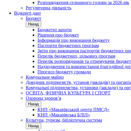
Розпорядження селищного голови за 2026 рік
Регуляторна діяльність
Відкриті дані
Бюджет
Назад
Бюджетні запити
Рішення про бюджет
Інформація про виконання бюджету
Паспорти бюджетних програм
Звіти про виконання паспортів бюджетних пр
Перелік бюджетних, цільових програм
Перелік розпорядників та отримувачів бюдже
Надходження та використання благодійної до
Прогноз бюджету громади
Комунальне майно
Довідник підприємств, установ (закладів) та органі
Комунальні підприємства, установи (заклади) та орг
ОСВІТА, ФІЗИЧНА КУЛЬТУРА І СПОРТ
Охорона здоров’я
Назад
КНП «Макарівський центр ПМСД»
КНП «Макарівська БЛІЛ»
Культура, туризм, бібліотечна система
Назад