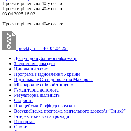
Проекти рішень на 40-у сесію
Проекти рішень на 40-у сесію
03.04.2025 16:02
Проекти рішень на 40-у сесію:.
proekty_rish_40_04.04.25
Доступ до публічної інформації
Звернення громадян
Цивільний захист
Програма з відновлення України
Підтримка ЄС з відновлення Макарова
Міжнародне співробітництво
Гуманітарна допомога
Регуляторна діяльність
Старости
Поліцейський офіцер громади
Всеукраїнська програма ментального здоров’я “Ти як?”
Інтерактивна мапа громади
Геопортал
Спорт