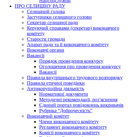
Нацсоцслужби
ПРО СЕЛИЩНУ РАДУ
Селищний голова
Заступники селищного голови
Секретар селищної ради
Керуючий справами (секретар) виконавчого
комітету
Старости громади
Апарат ради та її виконавчого комітету
Виконавчі органи
Вакансії
Порядок проведення конкурсу
Оголошення про проведення конкурсу
Вакансії
Правила внутрішнього трудового розпорядку
Правила етичної поведінки
Антикорупційна діяльність
Нормативні документи
Методичні рекомендації, роз’яснення
Єдиний портал повідомлень викривачів
Рубрика “Доброчесність”
Виконавчий комітет
Члени виконавчого комітету
Регламент виконавчого комітету
Комісії виконавчого комітету