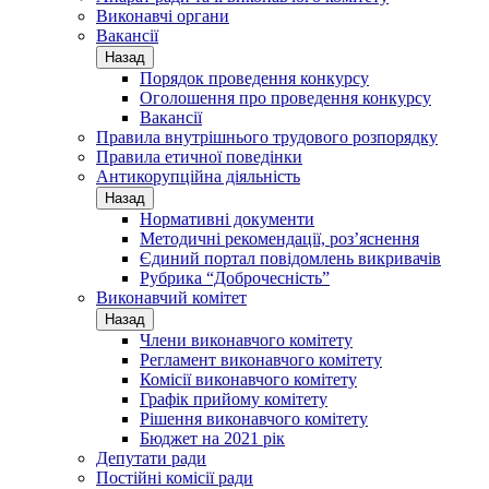
Виконавчі органи
Вакансії
Назад
Порядок проведення конкурсу
Оголошення про проведення конкурсу
Вакансії
Правила внутрішнього трудового розпорядку
Правила етичної поведінки
Антикорупційна діяльність
Назад
Нормативні документи
Методичні рекомендації, роз’яснення
Єдиний портал повідомлень викривачів
Рубрика “Доброчесність”
Виконавчий комітет
Назад
Члени виконавчого комітету
Регламент виконавчого комітету
Комісії виконавчого комітету
Графік прийому комітету
Рішення виконавчого комітету
Бюджет на 2021 рік
Депутати ради
Постійні комісії ради