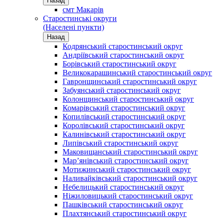
Назад
смт Макарів
Старостинські округи
(Населені пункти)
Назад
Кодрянський старостинський округ
Андріївський старостинський округ
Борівський старостинський округ
Великокарашинський старостинський округ
Гавронщинський старостинський округ
Забуянський старостинський округ
Колонщинський старостинський округ
Комарівський старостинський округ
Копилівський старостинський округ
Королівський старостинський округ
Калинівський старостинський округ
Липівський старостинський округ
Маковищанський старостинський округ
Мар’янівський старостинський округ
Мотижинський старостинський округ
Наливайківський старостинський округ
Небелицький старостинський округ
Ніжиловицький старостинський округ
Пашківський старостинський округ
Плахтянський старостинський округ