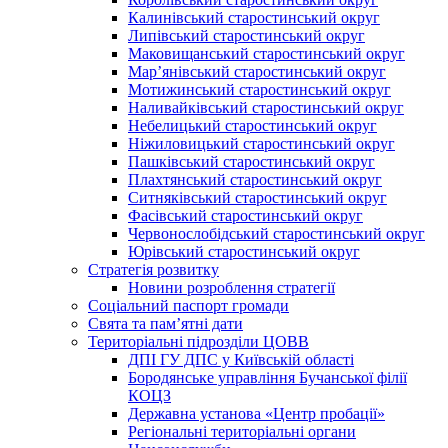
Калинівський старостинський округ
Липівський старостинський округ
Маковищанський старостинський округ
Мар’янівський старостинський округ
Мотижинський старостинський округ
Наливайківський старостинський округ
Небелицький старостинський округ
Ніжиловицький старостинський округ
Пашківський старостинський округ
Плахтянський старостинський округ
Ситняківський старостинський округ
Фасівський старостинський округ
Червонослобідський старостинський округ
Юрівський старостинський округ
Стратегія розвитку
Новини розроблення стратегії
Соціальний паспорт громади
Свята та пам’ятні дати
Територіальні підрозділи ЦОВВ
ДПІ ГУ ДПС у Київській області
Бородянське управління Бучанської філії
КОЦЗ
Державна установа «Центр пробації»
Регіональні територіальні органи