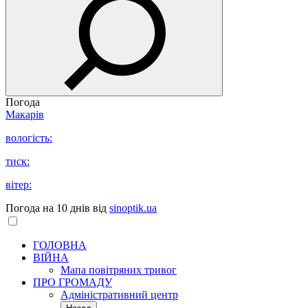
Погода
Макарів
вологість:
тиск:
вітер:
Погода на 10 днів від
sinoptik.ua
ГОЛОВНА
ВІЙНА
Мапа повітряних тривог
ПРО ГРОМАДУ
Aдміністративний центр