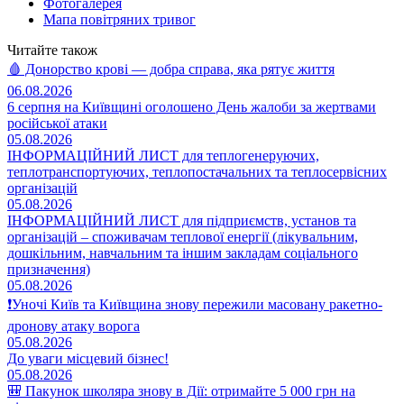
Фотогалерея
Мапа повітряних тривог
Читайте також
🩸 Донорство крові — добра справа, яка рятує життя
06.08.2026
6 серпня на Київщині оголошено День жалоби за жертвами
російської атаки
05.08.2026
ІНФОРМАЦІЙНИЙ ЛИСТ для теплогенеруючих,
теплотранспортуючих, теплопостачальних та теплосервісних
організацій
05.08.2026
ІНФОРМАЦІЙНИЙ ЛИСТ для підприємств, установ та
організацій – споживачам теплової енергії (лікувальним,
дошкільним, навчальним та іншим закладам соціального
призначення)
05.08.2026
❗️Уночі Київ та Київщина знову пережили масовану ракетно-
дронову атаку ворога
05.08.2026
До уваги місцевий бізнес!
05.08.2026
🎒 Пакунок школяра знову в Дії: отримайте 5 000 грн на