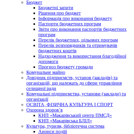
Бюджет
Бюджетні запити
Рішення про бюджет
Інформація про виконання бюджету
Паспорти бюджетних програм
Звіти про виконання паспортів бюджетних
програм
Перелік бюджетних, цільових програм
Перелік розпорядників та отримувачів
бюджетних коштів
Надходження та використання благодійної
допомоги
Прогноз бюджету громади
Комунальне майно
Довідник підприємств, установ (закладів) та
організацій, що належать до сфери управління
селищної ради
Комунальні підприємства, установи (заклади) та
організації
ОСВІТА, ФІЗИЧНА КУЛЬТУРА І СПОРТ
Охорона здоров’я
КНП «Макарівський центр ПМСД»
КНП «Макарівська БЛІЛ»
Культура, туризм, бібліотечна система
Анонси подій