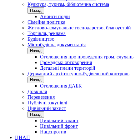
Культура, туризм, бібліотечна система
Назад
Анонси подій
Сімейна політика
Житлово-комунальне господарство, благоустрій
Торгівля, реклама
Будівництво
Містобудівна документація
Назад
Оголошення про проведення гром. слухань
Громадські обговорення
Детальні плани територій
Державний архітектурно-будівельний контроль
Назад
Оголошення ДАБК
Довкілля
Перевезення
Публічні закупівлі
Цивільний захист
Назад
Цивільний захист
Цивільний фронт
Нацспротив
ЦНАП