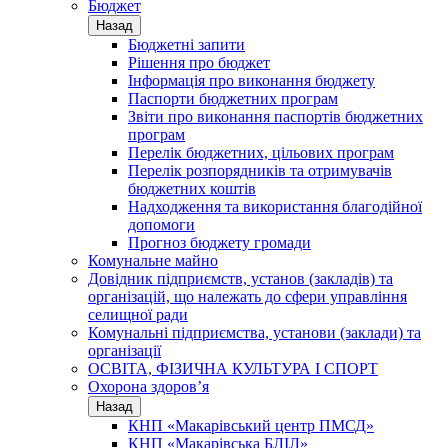
Бюджет
Назад
Бюджетні запити
Рішення про бюджет
Інформація про виконання бюджету
Паспорти бюджетних програм
Звіти про виконання паспортів бюджетних
програм
Перелік бюджетних, цільових програм
Перелік розпорядників та отримувачів
бюджетних коштів
Надходження та використання благодійної
допомоги
Прогноз бюджету громади
Комунальне майно
Довідник підприємств, установ (закладів) та
організацій, що належать до сфери управління
селищної ради
Комунальні підприємства, установи (заклади) та
організації
ОСВІТА, ФІЗИЧНА КУЛЬТУРА І СПОРТ
Охорона здоров’я
Назад
КНП «Макарівський центр ПМСД»
КНП «Макарівська БЛІЛ»