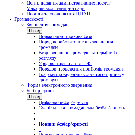
Центр надання адміністративних послуг
Макарівської селищної ради
Новини та оголошення ЦНАП
Громадськості
Звернення громадян
Назад
Нормативно-правова база
Порядок роботи з питань звернення
громадян
Види звернень громадян та терміни їх
розгляду
Урядова гаряча лінія 1545
Порядок проведення прийомів громадян
Графіки проведення особистого прийому
громадян
Форма електронного звернення
Безбар’єрність
Назад
Цифрова безбар’єрність
Суспільна та громадянська безбар’єрність
___________________________
___________________________
Новини безбар’єрності
_
Нормативно-правова база