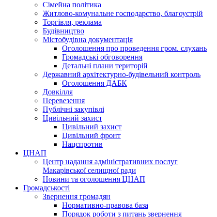
Сімейна політика
Житлово-комунальне господарство, благоустрій
Торгівля, реклама
Будівництво
Містобудівна документація
Оголошення про проведення гром. слухань
Громадські обговорення
Детальні плани територій
Державний архітектурно-будівельний контроль
Оголошення ДАБК
Довкілля
Перевезення
Публічні закупівлі
Цивільний захист
Цивільний захист
Цивільний фронт
Нацспротив
ЦНАП
Центр надання адміністративних послуг
Макарівської селищної ради
Новини та оголошення ЦНАП
Громадськості
Звернення громадян
Нормативно-правова база
Порядок роботи з питань звернення