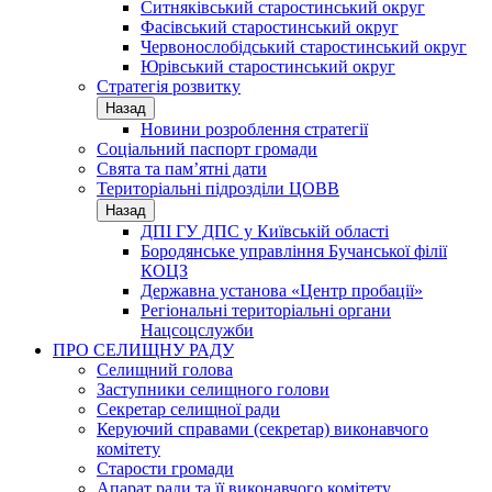
Ситняківський старостинський округ
Фасівський старостинський округ
Червонослобідський старостинський округ
Юрівський старостинський округ
Стратегія розвитку
Назад
Новини розроблення стратегії
Соціальний паспорт громади
Свята та пам’ятні дати
Територіальні підрозділи ЦОВВ
Назад
ДПІ ГУ ДПС у Київській області
Бородянське управління Бучанської філії
КОЦЗ
Державна установа «Центр пробації»
Регіональні територіальні органи
Нацсоцслужби
ПРО СЕЛИЩНУ РАДУ
Селищний голова
Заступники селищного голови
Секретар селищної ради
Керуючий справами (секретар) виконавчого
комітету
Старости громади
Апарат ради та її виконавчого комітету