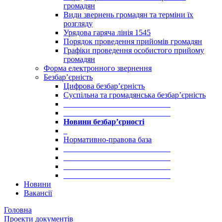
громадян
Види звернень громадян та терміни їх
розгляду
Урядова гаряча лінія 1545
Порядок проведення прийомів громадян
Графіки проведення особистого прийому
громадян
Форма електронного звернення
Безбар’єрність
Цифрова безбар’єрність
Суспільна та громадянська безбар’єрність
___________________________
___________________________
Новини безбар’єрності
_
Нормативно-правова база
___________________________
___________________________
___________________________
___________________________
Новини
Вакансії
Головна
Проекти документів