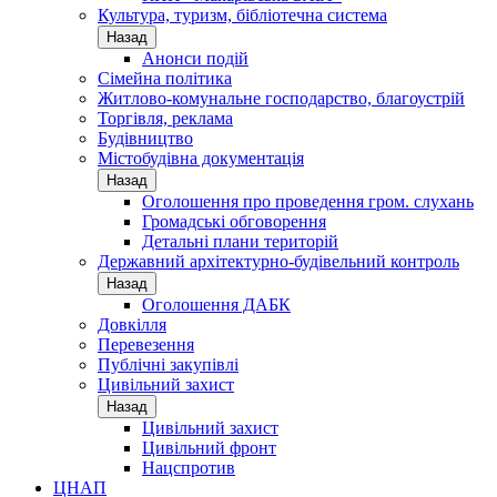
Культура, туризм, бібліотечна система
Назад
Анонси подій
Сімейна політика
Житлово-комунальне господарство, благоустрій
Торгівля, реклама
Будівництво
Містобудівна документація
Назад
Оголошення про проведення гром. слухань
Громадські обговорення
Детальні плани територій
Державний архітектурно-будівельний контроль
Назад
Оголошення ДАБК
Довкілля
Перевезення
Публічні закупівлі
Цивільний захист
Назад
Цивільний захист
Цивільний фронт
Нацспротив
ЦНАП