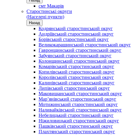
Назад
смт Макарів
Старостинські округи
(Населені пункти)
Назад
Кодрянський старостинський округ
Андріївський старостинський округ
Борівський старостинський округ
Великокарашинський старостинський округ
Гавронщинський старостинський округ
Забуянський старостинський округ
Колонщинський старостинський округ
Комарівський старостинський округ
Копилівський старостинський округ
Королівський старостинський округ
Калинівський старостинський округ
Липівський старостинський округ
Маковищанський старостинський округ
Мар’янівський старостинський округ
Мотижинський старостинський округ
Наливайківський старостинський округ
Небелицький старостинський округ
Ніжиловицький старостинський округ
Пашківський старостинський округ
Плахтянський старостинський округ