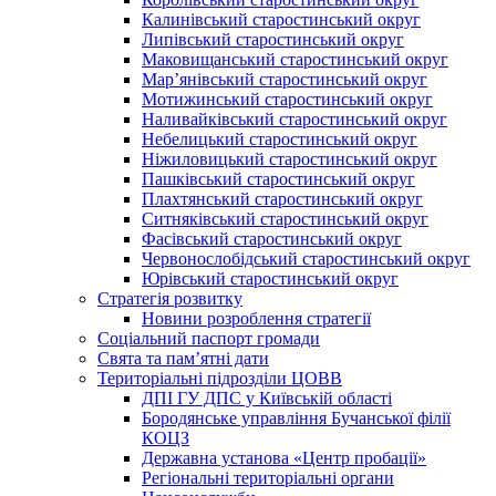
Калинівський старостинський округ
Липівський старостинський округ
Маковищанський старостинський округ
Мар’янівський старостинський округ
Мотижинський старостинський округ
Наливайківський старостинський округ
Небелицький старостинський округ
Ніжиловицький старостинський округ
Пашківський старостинський округ
Плахтянський старостинський округ
Ситняківський старостинський округ
Фасівський старостинський округ
Червонослобідський старостинський округ
Юрівський старостинський округ
Стратегія розвитку
Новини розроблення стратегії
Соціальний паспорт громади
Свята та пам’ятні дати
Територіальні підрозділи ЦОВВ
ДПІ ГУ ДПС у Київській області
Бородянське управління Бучанської філії
КОЦЗ
Державна установа «Центр пробації»
Регіональні територіальні органи