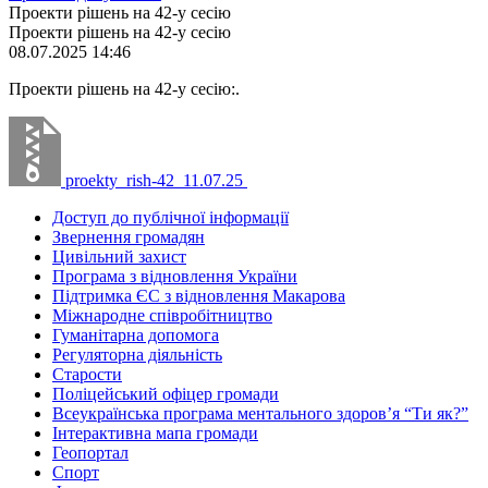
Проекти рішень на 42-у сесію
Проекти рішень на 42-у сесію
08.07.2025 14:46
Проекти рішень на 42-у сесію:.
proekty_rish-42_11.07.25
Доступ до публічної інформації
Звернення громадян
Цивільний захист
Програма з відновлення України
Підтримка ЄС з відновлення Макарова
Міжнародне співробітництво
Гуманітарна допомога
Регуляторна діяльність
Старости
Поліцейський офіцер громади
Всеукраїнська програма ментального здоров’я “Ти як?”
Інтерактивна мапа громади
Геопортал
Спорт