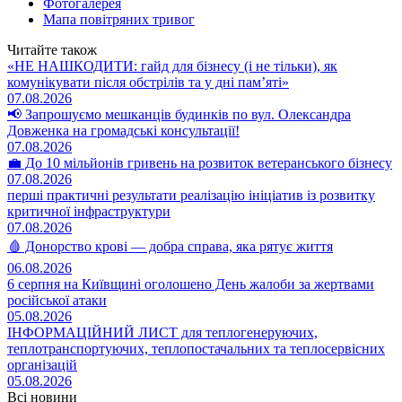
Фотогалерея
Мапа повітряних тривог
Читайте також
«НЕ НАШКОДИТИ: гайд для бізнесу (і не тільки), як
комунікувати після обстрілів та у дні пам’яті»
07.08.2026
📢 Запрошуємо мешканців будинків по вул. Олександра
Довженка на громадські консультації!
07.08.2026
💼 До 10 мільйонів гривень на розвиток ветеранського бізнесу
07.08.2026
перші практичні результати реалізацію ініціатив із розвитку
критичної інфраструктури
07.08.2026
🩸 Донорство крові — добра справа, яка рятує життя
06.08.2026
6 серпня на Київщині оголошено День жалоби за жертвами
російської атаки
05.08.2026
ІНФОРМАЦІЙНИЙ ЛИСТ для теплогенеруючих,
теплотранспортуючих, теплопостачальних та теплосервісних
організацій
05.08.2026
Всі новини