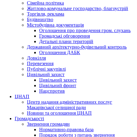
Сімейна політика
Житлово-комунальне господарство, благоустрій
Торгівля, реклама
Будівництво
Містобудівна документація
Оголошення про проведення гром. слухань
Громадські обговорення
Детальні плани територій
Державний архітектурно-будівельний контроль
Оголошення ДАБК
Довкілля
Перевезення
Публічні закупівлі
Цивільний захист
Цивільний захист
Цивільний фронт
Нацспротив
ЦНАП
Центр надання адміністративних послуг
Макарівської селищної ради
Новини та оголошення ЦНАП
Громадськості
Звернення громадян
Нормативно-правова база
Порядок роботи з питань звернення