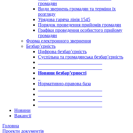
громадян
Види звернень громадян та терміни їх
розгляду
Урядова гаряча лінія 1545
Порядок проведення прийомів громадян
Графіки проведення особистого прийому
громадян
Форма електронного звернення
Безбар’єрність
Цифрова безбар’єрність
Суспільна та громадянська безбар’єрність
___________________________
___________________________
Новини безбар’єрності
_
Нормативно-правова база
___________________________
___________________________
___________________________
___________________________
Новини
Вакансії
Головна
Проекти документів