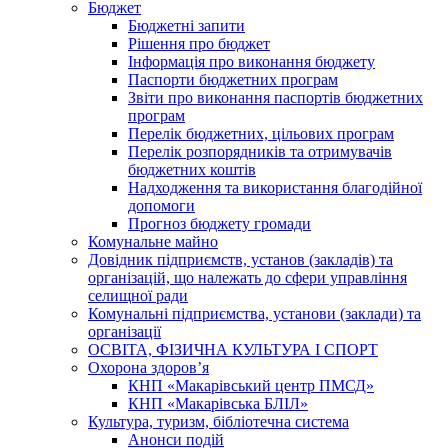
Бюджет
Бюджетні запити
Рішення про бюджет
Інформація про виконання бюджету
Паспорти бюджетних програм
Звіти про виконання паспортів бюджетних
програм
Перелік бюджетних, цільових програм
Перелік розпорядників та отримувачів
бюджетних коштів
Надходження та використання благодійної
допомоги
Прогноз бюджету громади
Комунальне майно
Довідник підприємств, установ (закладів) та
організацій, що належать до сфери управління
селищної ради
Комунальні підприємства, установи (заклади) та
організації
ОСВІТА, ФІЗИЧНА КУЛЬТУРА І СПОРТ
Охорона здоров’я
КНП «Макарівський центр ПМСД»
КНП «Макарівська БЛІЛ»
Культура, туризм, бібліотечна система
Анонси подій