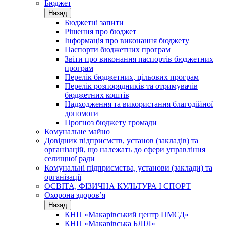
Бюджет
Назад
Бюджетні запити
Рішення про бюджет
Інформація про виконання бюджету
Паспорти бюджетних програм
Звіти про виконання паспортів бюджетних
програм
Перелік бюджетних, цільових програм
Перелік розпорядників та отримувачів
бюджетних коштів
Надходження та використання благодійної
допомоги
Прогноз бюджету громади
Комунальне майно
Довідник підприємств, установ (закладів) та
організацій, що належать до сфери управління
селищної ради
Комунальні підприємства, установи (заклади) та
організації
ОСВІТА, ФІЗИЧНА КУЛЬТУРА І СПОРТ
Охорона здоров’я
Назад
КНП «Макарівський центр ПМСД»
КНП «Макарівська БЛІЛ»