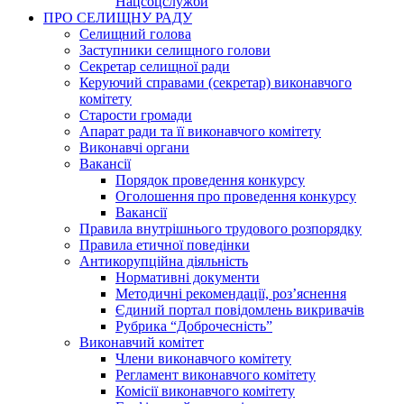
Нацсоцслужби
ПРО СЕЛИЩНУ РАДУ
Селищний голова
Заступники селищного голови
Секретар селищної ради
Керуючий справами (секретар) виконавчого
комітету
Старости громади
Апарат ради та її виконавчого комітету
Виконавчі органи
Вакансії
Порядок проведення конкурсу
Оголошення про проведення конкурсу
Вакансії
Правила внутрішнього трудового розпорядку
Правила етичної поведінки
Антикорупційна діяльність
Нормативні документи
Методичні рекомендації, роз’яснення
Єдиний портал повідомлень викривачів
Рубрика “Доброчесність”
Виконавчий комітет
Члени виконавчого комітету
Регламент виконавчого комітету
Комісії виконавчого комітету