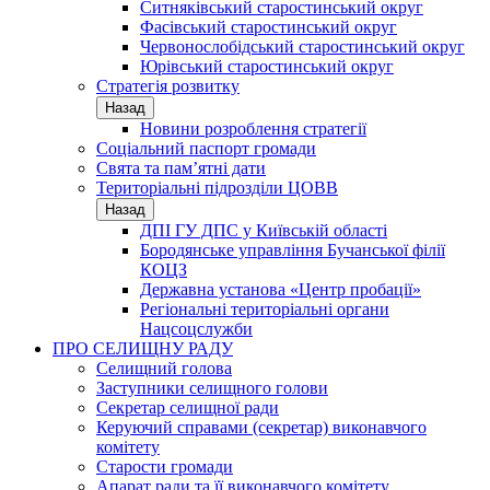
Ситняківський старостинський округ
Фасівський старостинський округ
Червонослобідський старостинський округ
Юрівський старостинський округ
Стратегія розвитку
Назад
Новини розроблення стратегії
Соціальний паспорт громади
Свята та пам’ятні дати
Територіальні підрозділи ЦОВВ
Назад
ДПІ ГУ ДПС у Київській області
Бородянське управління Бучанської філії
КОЦЗ
Державна установа «Центр пробації»
Регіональні територіальні органи
Нацсоцслужби
ПРО СЕЛИЩНУ РАДУ
Селищний голова
Заступники селищного голови
Секретар селищної ради
Керуючий справами (секретар) виконавчого
комітету
Старости громади
Апарат ради та її виконавчого комітету