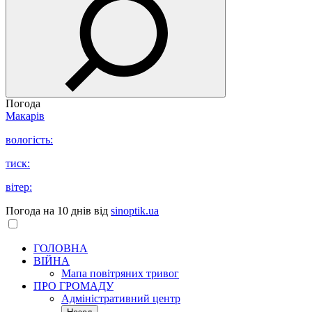
Погода
Макарів
вологість:
тиск:
вітер:
Погода на 10 днів від
sinoptik.ua
ГОЛОВНА
ВІЙНА
Мапа повітряних тривог
ПРО ГРОМАДУ
Aдміністративний центр