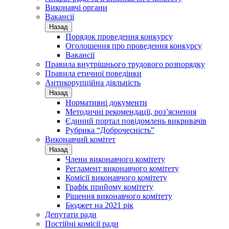
Виконавчі органи
Вакансії
Назад
Порядок проведення конкурсу
Оголошення про проведення конкурсу
Вакансії
Правила внутрішнього трудового розпорядку
Правила етичної поведінки
Антикорупційна діяльність
Назад
Нормативні документи
Методичні рекомендації, роз’яснення
Єдиний портал повідомлень викривачів
Рубрика “Доброчесність”
Виконавчий комітет
Назад
Члени виконавчого комітету
Регламент виконавчого комітету
Комісії виконавчого комітету
Графік прийому комітету
Рішення виконавчого комітету
Бюджет на 2021 рік
Депутати ради
Постійні комісії ради