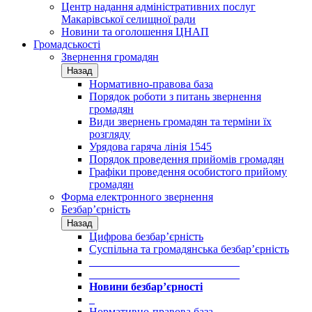
Центр надання адміністративних послуг
Макарівської селищної ради
Новини та оголошення ЦНАП
Громадськості
Звернення громадян
Назад
Нормативно-правова база
Порядок роботи з питань звернення
громадян
Види звернень громадян та терміни їх
розгляду
Урядова гаряча лінія 1545
Порядок проведення прийомів громадян
Графіки проведення особистого прийому
громадян
Форма електронного звернення
Безбар’єрність
Назад
Цифрова безбар’єрність
Суспільна та громадянська безбар’єрність
___________________________
___________________________
Новини безбар’єрності
_
Нормативно-правова база