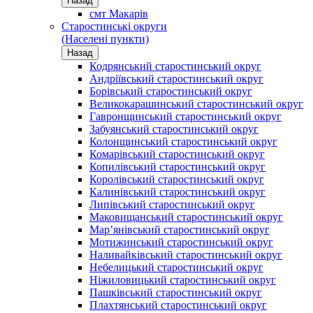
Назад
смт Макарів
Старостинські округи
(Населені пункти)
Назад
Кодрянський старостинський округ
Андріївський старостинський округ
Борівський старостинський округ
Великокарашинський старостинський округ
Гавронщинський старостинський округ
Забуянський старостинський округ
Колонщинський старостинський округ
Комарівський старостинський округ
Копилівський старостинський округ
Королівський старостинський округ
Калинівський старостинський округ
Липівський старостинський округ
Маковищанський старостинський округ
Мар’янівський старостинський округ
Мотижинський старостинський округ
Наливайківський старостинський округ
Небелицький старостинський округ
Ніжиловицький старостинський округ
Пашківський старостинський округ
Плахтянський старостинський округ