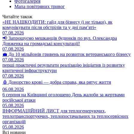
Фотогалерея
Мапа повітряних тривог
Читайте також
«НЕ НАШКОДИТИ: гайд для бізнесу (і не тільки), як
комунікувати після обстрілів та у дні пам’яті»
07.08.2026
📢 Запрошуємо мешканців будинків по вул. Олександра
Довженка на громадські консультації!
07.08.2026
💼 До 10 мільйонів гривень на розвиток ветеранського бізнесу
07.08.2026
перші практичні результати реалізацію ініціатив із розвитку
критичної інфраструктури
07.08.2026
🩸 Донорство крові — добра справа, яка рятує життя
06.08.2026
6 серпня на Київщині оголошено День жалоби за жертвами
російської атаки
05.08.2026
ІНФОРМАЦІЙНИЙ ЛИСТ для теплогенеруючих,
теплотранспортуючих, теплопостачальних та теплосервісних
організацій
05.08.2026
Всі новини