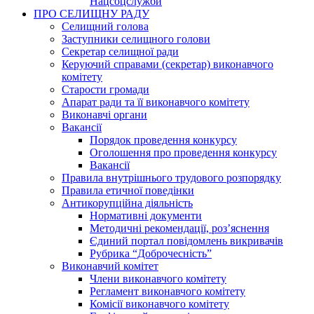
Нацсоцслужби
ПРО СЕЛИЩНУ РАДУ
Селищний голова
Заступники селищного голови
Секретар селищної ради
Керуючий справами (секретар) виконавчого
комітету
Старости громади
Апарат ради та її виконавчого комітету
Виконавчі органи
Вакансії
Порядок проведення конкурсу
Оголошення про проведення конкурсу
Вакансії
Правила внутрішнього трудового розпорядку
Правила етичної поведінки
Антикорупційна діяльність
Нормативні документи
Методичні рекомендації, роз’яснення
Єдиний портал повідомлень викривачів
Рубрика “Доброчесність”
Виконавчий комітет
Члени виконавчого комітету
Регламент виконавчого комітету
Комісії виконавчого комітету