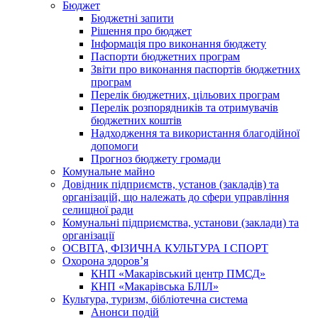
Бюджет
Бюджетні запити
Рішення про бюджет
Інформація про виконання бюджету
Паспорти бюджетних програм
Звіти про виконання паспортів бюджетних
програм
Перелік бюджетних, цільових програм
Перелік розпорядників та отримувачів
бюджетних коштів
Надходження та використання благодійної
допомоги
Прогноз бюджету громади
Комунальне майно
Довідник підприємств, установ (закладів) та
організацій, що належать до сфери управління
селищної ради
Комунальні підприємства, установи (заклади) та
організації
ОСВІТА, ФІЗИЧНА КУЛЬТУРА І СПОРТ
Охорона здоров’я
КНП «Макарівський центр ПМСД»
КНП «Макарівська БЛІЛ»
Культура, туризм, бібліотечна система
Анонси подій