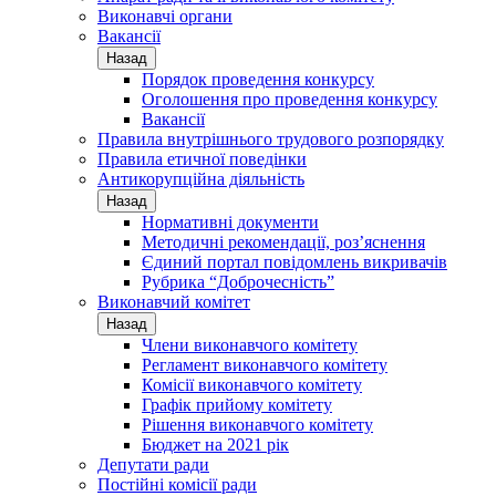
Виконавчі органи
Вакансії
Назад
Порядок проведення конкурсу
Оголошення про проведення конкурсу
Вакансії
Правила внутрішнього трудового розпорядку
Правила етичної поведінки
Антикорупційна діяльність
Назад
Нормативні документи
Методичні рекомендації, роз’яснення
Єдиний портал повідомлень викривачів
Рубрика “Доброчесність”
Виконавчий комітет
Назад
Члени виконавчого комітету
Регламент виконавчого комітету
Комісії виконавчого комітету
Графік прийому комітету
Рішення виконавчого комітету
Бюджет на 2021 рік
Депутати ради
Постійні комісії ради