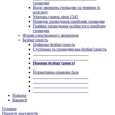
громадян
Види звернень громадян та терміни їх
розгляду
Урядова гаряча лінія 1545
Порядок проведення прийомів громадян
Графіки проведення особистого прийому
громадян
Форма електронного звернення
Безбар’єрність
Цифрова безбар’єрність
Суспільна та громадянська безбар’єрність
___________________________
___________________________
Новини безбар’єрності
_
Нормативно-правова база
___________________________
___________________________
___________________________
___________________________
Новини
Вакансії
Головна
Проекти документів