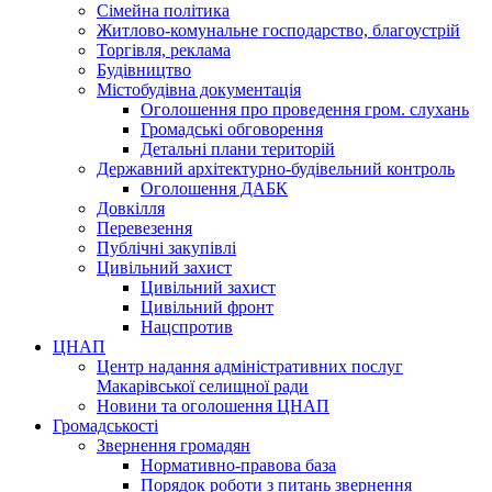
Сімейна політика
Житлово-комунальне господарство, благоустрій
Торгівля, реклама
Будівництво
Містобудівна документація
Оголошення про проведення гром. слухань
Громадські обговорення
Детальні плани територій
Державний архітектурно-будівельний контроль
Оголошення ДАБК
Довкілля
Перевезення
Публічні закупівлі
Цивільний захист
Цивільний захист
Цивільний фронт
Нацспротив
ЦНАП
Центр надання адміністративних послуг
Макарівської селищної ради
Новини та оголошення ЦНАП
Громадськості
Звернення громадян
Нормативно-правова база
Порядок роботи з питань звернення