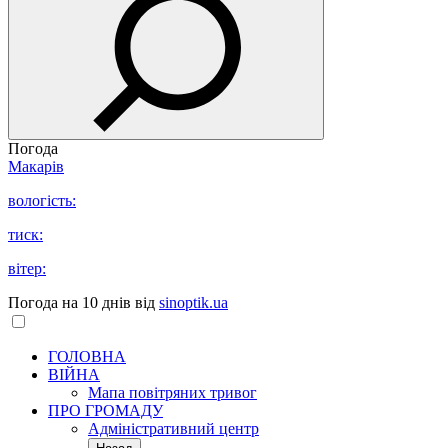
Погода
Макарів
вологість:
тиск:
вітер:
Погода на 10 днів від
sinoptik.ua
ГОЛОВНА
ВІЙНА
Мапа повітряних тривог
ПРО ГРОМАДУ
Aдміністративний центр