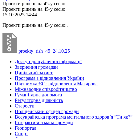
Проекти рішень на 45-у сесію
Проекти рішень на 45-у сесію
15.10.2025 14:44
Проекти рішень на 45-у сесію:.
proekty_rish_45_24.10.25
Доступ до публічної інформації
Звернення громадян
Цивільний захист
Програма з відновлення України
Підтримка ЄС з відновлення Макарова
Міжнародне співробітництво
Гуманітарна допомога
Регуляторна діяльність
Старости
Поліцейський офіцер громади
Всеукраїнська програма ментального здоров’я “Ти як?”
Інтерактивна мапа громади
Геопортал
Спорт