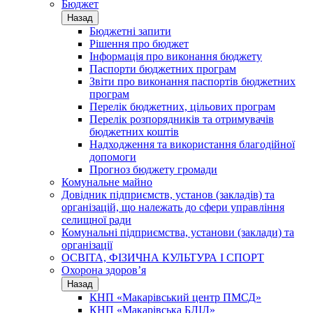
Бюджет
Назад
Бюджетні запити
Рішення про бюджет
Інформація про виконання бюджету
Паспорти бюджетних програм
Звіти про виконання паспортів бюджетних
програм
Перелік бюджетних, цільових програм
Перелік розпорядників та отримувачів
бюджетних коштів
Надходження та використання благодійної
допомоги
Прогноз бюджету громади
Комунальне майно
Довідник підприємств, установ (закладів) та
організацій, що належать до сфери управління
селищної ради
Комунальні підприємства, установи (заклади) та
організації
ОСВІТА, ФІЗИЧНА КУЛЬТУРА І СПОРТ
Охорона здоров’я
Назад
КНП «Макарівський центр ПМСД»
КНП «Макарівська БЛІЛ»