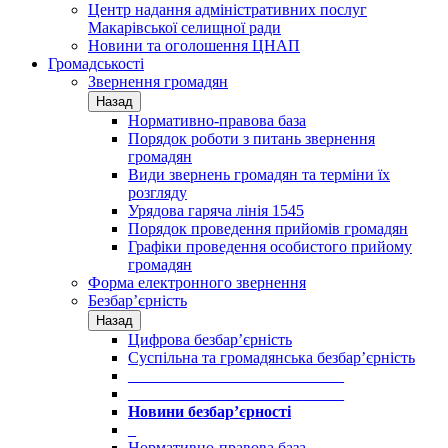
Центр надання адміністративних послуг
Макарівської селищної ради
Новини та оголошення ЦНАП
Громадськості
Звернення громадян
Назад
Нормативно-правова база
Порядок роботи з питань звернення
громадян
Види звернень громадян та терміни їх
розгляду
Урядова гаряча лінія 1545
Порядок проведення прийомів громадян
Графіки проведення особистого прийому
громадян
Форма електронного звернення
Безбар’єрність
Назад
Цифрова безбар’єрність
Суспільна та громадянська безбар’єрність
___________________________
___________________________
Новини безбар’єрності
_
Нормативно-правова база