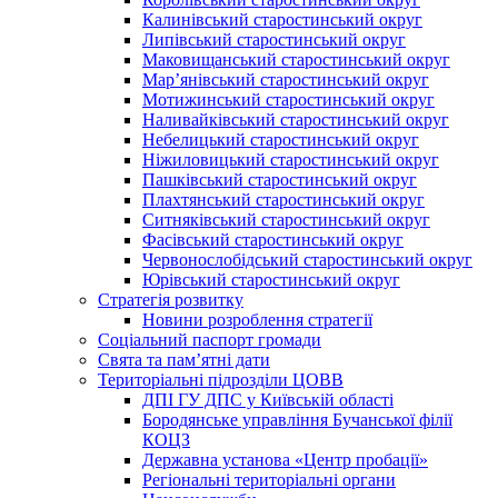
Калинівський старостинський округ
Липівський старостинський округ
Маковищанський старостинський округ
Мар’янівський старостинський округ
Мотижинський старостинський округ
Наливайківський старостинський округ
Небелицький старостинський округ
Ніжиловицький старостинський округ
Пашківський старостинський округ
Плахтянський старостинський округ
Ситняківський старостинський округ
Фасівський старостинський округ
Червонослобідський старостинський округ
Юрівський старостинський округ
Стратегія розвитку
Новини розроблення стратегії
Соціальний паспорт громади
Свята та пам’ятні дати
Територіальні підрозділи ЦОВВ
ДПІ ГУ ДПС у Київській області
Бородянське управління Бучанської філії
КОЦЗ
Державна установа «Центр пробації»
Регіональні територіальні органи