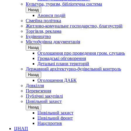
Культура, туризм, бібліотечна система
Назад
Анонси подій
Сімейна політика
Житлово-комунальне господарство, благоустрій
Торгівля, реклама
Будівництво
Містобудівна документація
Назад
Оголошення про проведення гром. слухань
Громадські обговорення
Детальні плани територій
Державний архітектурно-будівельний контроль
Назад
Оголошення ДАБК
Довкілля
Перевезення
Публічні закупівлі
Цивільний захист
Назад
Цивільний захист
Цивільний фронт
Нацспротив
ЦНАП