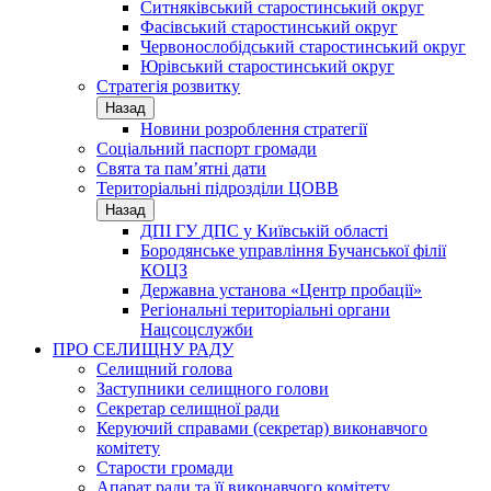
Ситняківський старостинський округ
Фасівський старостинський округ
Червонослобідський старостинський округ
Юрівський старостинський округ
Стратегія розвитку
Назад
Новини розроблення стратегії
Соціальний паспорт громади
Свята та пам’ятні дати
Територіальні підрозділи ЦОВВ
Назад
ДПІ ГУ ДПС у Київській області
Бородянське управління Бучанської філії
КОЦЗ
Державна установа «Центр пробації»
Регіональні територіальні органи
Нацсоцслужби
ПРО СЕЛИЩНУ РАДУ
Селищний голова
Заступники селищного голови
Секретар селищної ради
Керуючий справами (секретар) виконавчого
комітету
Старости громади
Апарат ради та її виконавчого комітету