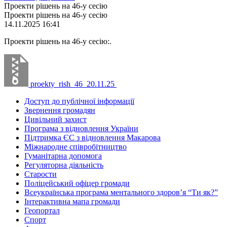
Проекти рішень на 46-у сесію
Проекти рішень на 46-у сесію
14.11.2025 16:41
Проекти рішень на 46-у сесію:.
proekty_rish_46_20.11.25
Доступ до публічної інформації
Звернення громадян
Цивільний захист
Програма з відновлення України
Підтримка ЄС з відновлення Макарова
Міжнародне співробітництво
Гуманітарна допомога
Регуляторна діяльність
Старости
Поліцейський офіцер громади
Всеукраїнська програма ментального здоров’я “Ти як?”
Інтерактивна мапа громади
Геопортал
Спорт