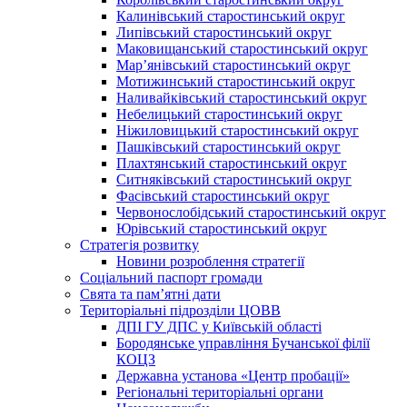
Калинівський старостинський округ
Липівський старостинський округ
Маковищанський старостинський округ
Мар’янівський старостинський округ
Мотижинський старостинський округ
Наливайківський старостинський округ
Небелицький старостинський округ
Ніжиловицький старостинський округ
Пашківський старостинський округ
Плахтянський старостинський округ
Ситняківський старостинський округ
Фасівський старостинський округ
Червонослобідський старостинський округ
Юрівський старостинський округ
Стратегія розвитку
Новини розроблення стратегії
Соціальний паспорт громади
Свята та пам’ятні дати
Територіальні підрозділи ЦОВВ
ДПІ ГУ ДПС у Київській області
Бородянське управління Бучанської філії
КОЦЗ
Державна установа «Центр пробації»
Регіональні територіальні органи