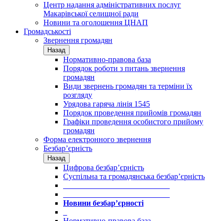
Центр надання адміністративних послуг
Макарівської селищної ради
Новини та оголошення ЦНАП
Громадськості
Звернення громадян
Назад
Нормативно-правова база
Порядок роботи з питань звернення
громадян
Види звернень громадян та терміни їх
розгляду
Урядова гаряча лінія 1545
Порядок проведення прийомів громадян
Графіки проведення особистого прийому
громадян
Форма електронного звернення
Безбар’єрність
Назад
Цифрова безбар’єрність
Суспільна та громадянська безбар’єрність
___________________________
___________________________
Новини безбар’єрності
_
Нормативно-правова база