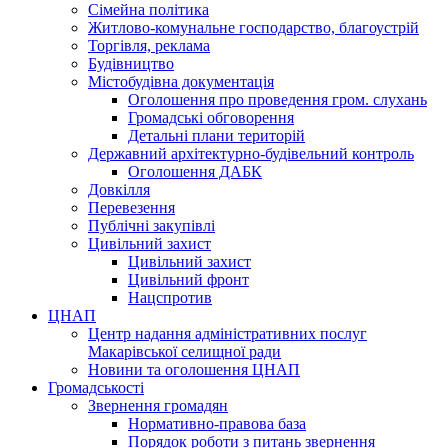
Сімейна політика
Житлово-комунальне господарство, благоустрій
Торгівля, реклама
Будівництво
Містобудівна документація
Оголошення про проведення гром. слухань
Громадські обговорення
Детальні плани територій
Державний архітектурно-будівельний контроль
Оголошення ДАБК
Довкілля
Перевезення
Публічні закупівлі
Цивільний захист
Цивільний захист
Цивільний фронт
Нацспротив
ЦНАП
Центр надання адміністративних послуг
Макарівської селищної ради
Новини та оголошення ЦНАП
Громадськості
Звернення громадян
Нормативно-правова база
Порядок роботи з питань звернення