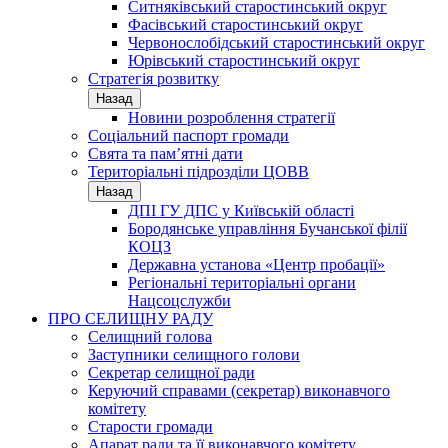
Ситняківський старостинський округ
Фасівський старостинський округ
Червонослобідський старостинський округ
Юрівський старостинський округ
Стратегія розвитку
Назад
Новини розроблення стратегії
Соціальний паспорт громади
Свята та пам’ятні дати
Територіальні підрозділи ЦОВВ
Назад
ДПІ ГУ ДПС у Київській області
Бородянське управління Бучанської філії
КОЦЗ
Державна установа «Центр пробації»
Регіональні територіальні органи
Нацсоцслужби
ПРО СЕЛИЩНУ РАДУ
Селищний голова
Заступники селищного голови
Секретар селищної ради
Керуючий справами (секретар) виконавчого
комітету
Старости громади
Апарат ради та її виконавчого комітету