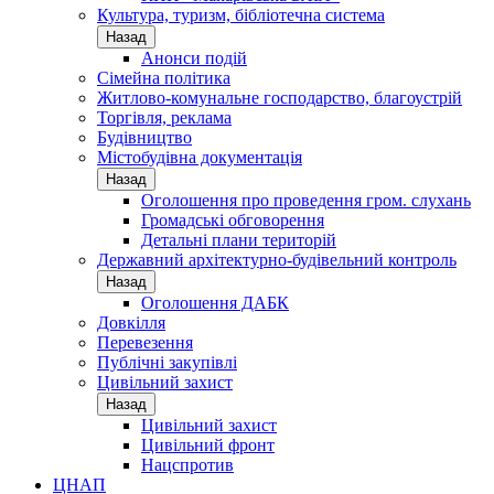
Культура, туризм, бібліотечна система
Назад
Анонси подій
Сімейна політика
Житлово-комунальне господарство, благоустрій
Торгівля, реклама
Будівництво
Містобудівна документація
Назад
Оголошення про проведення гром. слухань
Громадські обговорення
Детальні плани територій
Державний архітектурно-будівельний контроль
Назад
Оголошення ДАБК
Довкілля
Перевезення
Публічні закупівлі
Цивільний захист
Назад
Цивільний захист
Цивільний фронт
Нацспротив
ЦНАП