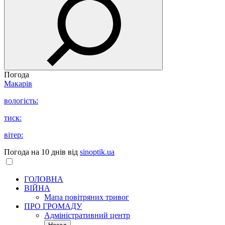
Погода
Макарів
вологість:
тиск:
вітер:
Погода на 10 днів від
sinoptik.ua
ГОЛОВНА
ВІЙНА
Мапа повітряних тривог
ПРО ГРОМАДУ
Aдміністративний центр