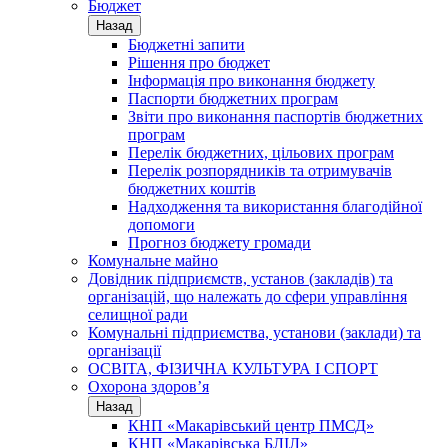
Бюджет
Назад
Бюджетні запити
Рішення про бюджет
Інформація про виконання бюджету
Паспорти бюджетних програм
Звіти про виконання паспортів бюджетних
програм
Перелік бюджетних, цільових програм
Перелік розпорядників та отримувачів
бюджетних коштів
Надходження та використання благодійної
допомоги
Прогноз бюджету громади
Комунальне майно
Довідник підприємств, установ (закладів) та
організацій, що належать до сфери управління
селищної ради
Комунальні підприємства, установи (заклади) та
організації
ОСВІТА, ФІЗИЧНА КУЛЬТУРА І СПОРТ
Охорона здоров’я
Назад
КНП «Макарівський центр ПМСД»
КНП «Макарівська БЛІЛ»