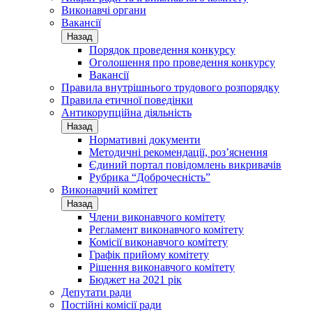
Виконавчі органи
Вакансії
Назад
Порядок проведення конкурсу
Оголошення про проведення конкурсу
Вакансії
Правила внутрішнього трудового розпорядку
Правила етичної поведінки
Антикорупційна діяльність
Назад
Нормативні документи
Методичні рекомендації, роз’яснення
Єдиний портал повідомлень викривачів
Рубрика “Доброчесність”
Виконавчий комітет
Назад
Члени виконавчого комітету
Регламент виконавчого комітету
Комісії виконавчого комітету
Графік прийому комітету
Рішення виконавчого комітету
Бюджет на 2021 рік
Депутати ради
Постійні комісії ради