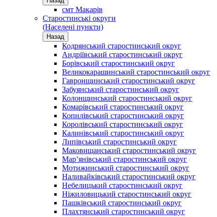
Назад
смт Макарів
Старостинські округи
(Населені пункти)
Назад
Кодрянський старостинський округ
Андріївський старостинський округ
Борівський старостинський округ
Великокарашинський старостинський округ
Гавронщинський старостинський округ
Забуянський старостинський округ
Колонщинський старостинський округ
Комарівський старостинський округ
Копилівський старостинський округ
Королівський старостинський округ
Калинівський старостинський округ
Липівський старостинський округ
Маковищанський старостинський округ
Мар’янівський старостинський округ
Мотижинський старостинський округ
Наливайківський старостинський округ
Небелицький старостинський округ
Ніжиловицький старостинський округ
Пашківський старостинський округ
Плахтянський старостинський округ