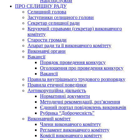
Нацсоцслужби
ПРО СЕЛИЩНУ РАДУ
Селищний голова
Заступники селищного голови
Секретар селищної ради
Керуючий справами (секретар) виконавчого
комітету
Старости громади
Апарат ради та її виконавчого комітету
Виконавчі органи
Вакансії
Порядок проведення конкурсу
Оголошення про проведення конкурсу
Вакансії
Правила внутрішнього трудового розпорядку
Правила етичної поведінки
Антикорупційна діяльність
Нормативні документи
Методичні рекомендації, роз’яснення
Єдиний портал повідомлень викривачів
Рубрика “Доброчесність”
Виконавчий комітет
Члени виконавчого комітету
Регламент виконавчого комітету
Комісії виконавчого комітету