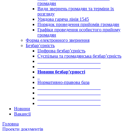
громадян
Види звернень громадян та терміни їх
розгляду
Урядова гаряча лінія 1545
Порядок проведення прийомів громадян
Графіки проведення особистого прийому
громадян
Форма електронного звернення
Безбар’єрність
Цифрова безбар’єрність
Суспільна та громадянська безбар’єрність
___________________________
___________________________
Новини безбар’єрності
_
Нормативно-правова база
___________________________
___________________________
___________________________
___________________________
Новини
Вакансії
Головна
Проекти документів