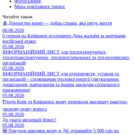
Фотогалерея
Мапа повітряних тривог
Читайте також
🩸 Донорство крові — добра справа, яка рятує життя
06.08.2026
6 серпня на Київщині оголошено День жалоби за жертвами
російської атаки
05.08.2026
ІНФОРМАЦІЙНИЙ ЛИСТ для теплогенеруючих,
теплотранспортуючих, теплопостачальних та теплосервісних
організацій
05.08.2026
ІНФОРМАЦІЙНИЙ ЛИСТ для підприємств, установ та
організацій – споживачам теплової енергії (лікувальним,
дошкільним, навчальним та іншим закладам соціального
призначення)
05.08.2026
❗️Уночі Київ та Київщина знову пережили масовану ракетно-
дронову атаку ворога
05.08.2026
До уваги місцевий бізнес!
05.08.2026
🎒 Пакунок школяра знову в Дії: отримайте 5 000 грн на