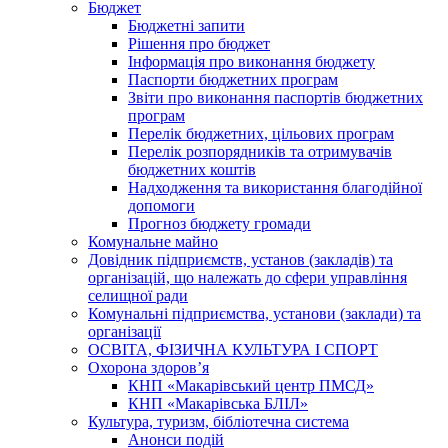
Бюджет
Бюджетні запити
Рішення про бюджет
Інформація про виконання бюджету
Паспорти бюджетних програм
Звіти про виконання паспортів бюджетних
програм
Перелік бюджетних, цільових програм
Перелік розпорядників та отримувачів
бюджетних коштів
Надходження та використання благодійної
допомоги
Прогноз бюджету громади
Комунальне майно
Довідник підприємств, установ (закладів) та
організацій, що належать до сфери управління
селищної ради
Комунальні підприємства, установи (заклади) та
організації
ОСВІТА, ФІЗИЧНА КУЛЬТУРА І СПОРТ
Охорона здоров’я
КНП «Макарівський центр ПМСД»
КНП «Макарівська БЛІЛ»
Культура, туризм, бібліотечна система
Анонси подій