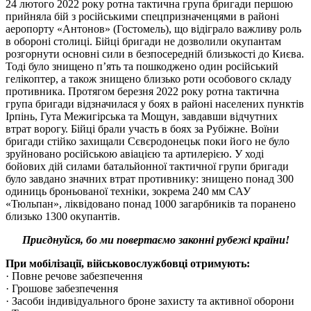
24 лютого 2022 року ротна тактична група бригади першою
прийняла бій з російськими спецпризначенцями в районі
аеропорту «Антонов» (Гостомель), що відіграло важливу роль
в обороні столиці. Бійці бригади не дозволили окупантам
розгорнути основні сили в безпосередній близькості до Києва.
Тоді було знищено п’ять та пошкоджено один російський
гелікоптер, а також знищено близько роти особового складу
противника. Протягом березня 2022 року ротна тактична
група бригади відзначилася у боях в районі населених пунктів
Ірпінь, Гута Межигірська та Мощун, завдавши відчутних
втрат ворогу. Бійці брали участь в боях за Рубіжне. Воїни
бригади стійко захищали Сєвєродонецьк поки його не було
зруйновано російською авіацією та артилерією. У ході
бойових дій силами батальйонної тактичної групи бригади
було завдано значних втрат противнику: знищено понад 300
одиниць броньованої техніки, зокрема 240 мм САУ
«Тюльпан», ліквідовано понад 1000 загарбників та поранено
близько 1300 окупантів.
Приєднуйся, бо ми повертаємо законні рубежі країни!
При мобілізації, військовослужбовці отримують:
· Повне речове забезпечення
· Грошове забезпечення
· Засоби індивідуального броне захисту та активної оборони