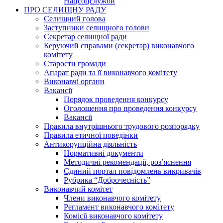
Нацсоцслужби
ПРО СЕЛИЩНУ РАДУ
Селищний голова
Заступники селищного голови
Секретар селищної ради
Керуючий справами (секретар) виконавчого
комітету
Старости громади
Апарат ради та її виконавчого комітету
Виконавчі органи
Вакансії
Порядок проведення конкурсу
Оголошення про проведення конкурсу
Вакансії
Правила внутрішнього трудового розпорядку
Правила етичної поведінки
Антикорупційна діяльність
Нормативні документи
Методичні рекомендації, роз’яснення
Єдиний портал повідомлень викривачів
Рубрика “Доброчесність”
Виконавчий комітет
Члени виконавчого комітету
Регламент виконавчого комітету
Комісії виконавчого комітету