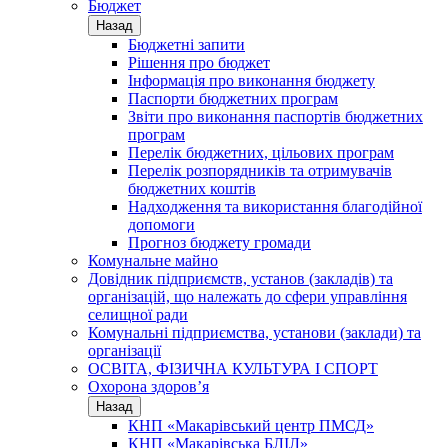
Бюджет
Назад
Бюджетні запити
Рішення про бюджет
Інформація про виконання бюджету
Паспорти бюджетних програм
Звіти про виконання паспортів бюджетних
програм
Перелік бюджетних, цільових програм
Перелік розпорядників та отримувачів
бюджетних коштів
Надходження та використання благодійної
допомоги
Прогноз бюджету громади
Комунальне майно
Довідник підприємств, установ (закладів) та
організацій, що належать до сфери управління
селищної ради
Комунальні підприємства, установи (заклади) та
організації
ОСВІТА, ФІЗИЧНА КУЛЬТУРА І СПОРТ
Охорона здоров’я
Назад
КНП «Макарівський центр ПМСД»
КНП «Макарівська БЛІЛ»