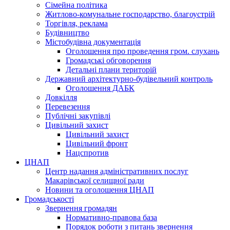
Сімейна політика
Житлово-комунальне господарство, благоустрій
Торгівля, реклама
Будівництво
Містобудівна документація
Оголошення про проведення гром. слухань
Громадські обговорення
Детальні плани територій
Державний архітектурно-будівельний контроль
Оголошення ДАБК
Довкілля
Перевезення
Публічні закупівлі
Цивільний захист
Цивільний захист
Цивільний фронт
Нацспротив
ЦНАП
Центр надання адміністративних послуг
Макарівської селищної ради
Новини та оголошення ЦНАП
Громадськості
Звернення громадян
Нормативно-правова база
Порядок роботи з питань звернення