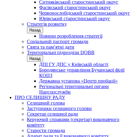
Ситняківський старостинський округ
Фасівський старостинський округ
Червонослобідський старостинський округ
Юрівський старостинський округ
Стратегія розвитку
Назад
Новини розроблення стратегії
Соціальний паспорт громади
Свята та пам’ятні дати
Територіальні підрозділи ЦОВВ
Назад
ДПІ ГУ ДПС у Київській області
Бородянське управління Бучанської філії
КОЦЗ
Державна установа «Центр пробації»
Регіональні територіальні органи
Нацсоцслужби
ПРО СЕЛИЩНУ РАДУ
Селищний голова
Заступники селищного голови
Секретар селищної ради
Керуючий справами (секретар) виконавчого
комітету
Старости громади
Апарат ради та її виконавчого комітету