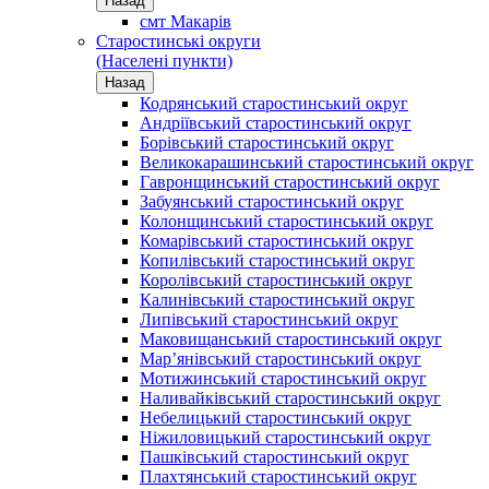
Назад
смт Макарів
Старостинські округи
(Населені пункти)
Назад
Кодрянський старостинський округ
Андріївський старостинський округ
Борівський старостинський округ
Великокарашинський старостинський округ
Гавронщинський старостинський округ
Забуянський старостинський округ
Колонщинський старостинський округ
Комарівський старостинський округ
Копилівський старостинський округ
Королівський старостинський округ
Калинівський старостинський округ
Липівський старостинський округ
Маковищанський старостинський округ
Мар’янівський старостинський округ
Мотижинський старостинський округ
Наливайківський старостинський округ
Небелицький старостинський округ
Ніжиловицький старостинський округ
Пашківський старостинський округ
Плахтянський старостинський округ