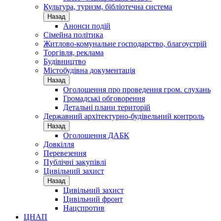
Культура, туризм, бібліотечна система
Назад
Анонси подій
Сімейна політика
Житлово-комунальне господарство, благоустрій
Торгівля, реклама
Будівництво
Містобудівна документація
Назад
Оголошення про проведення гром. слухань
Громадські обговорення
Детальні плани територій
Державний архітектурно-будівельний контроль
Назад
Оголошення ДАБК
Довкілля
Перевезення
Публічні закупівлі
Цивільний захист
Назад
Цивільний захист
Цивільний фронт
Нацспротив
ЦНАП