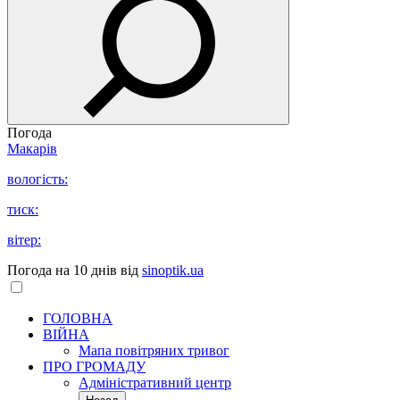
Погода
Макарів
вологість:
тиск:
вітер:
Погода на 10 днів від
sinoptik.ua
ГОЛОВНА
ВІЙНА
Мапа повітряних тривог
ПРО ГРОМАДУ
Aдміністративний центр