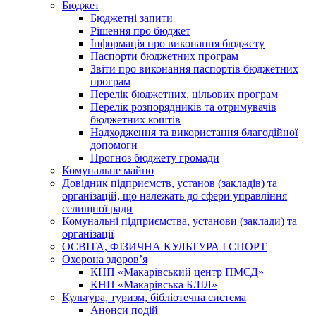
Бюджет
Бюджетні запити
Рішення про бюджет
Інформація про виконання бюджету
Паспорти бюджетних програм
Звіти про виконання паспортів бюджетних
програм
Перелік бюджетних, цільових програм
Перелік розпорядників та отримувачів
бюджетних коштів
Надходження та використання благодійної
допомоги
Прогноз бюджету громади
Комунальне майно
Довідник підприємств, установ (закладів) та
організацій, що належать до сфери управління
селищної ради
Комунальні підприємства, установи (заклади) та
організації
ОСВІТА, ФІЗИЧНА КУЛЬТУРА І СПОРТ
Охорона здоров’я
КНП «Макарівський центр ПМСД»
КНП «Макарівська БЛІЛ»
Культура, туризм, бібліотечна система
Анонси подій