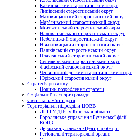
Калинівський старостинський округ
Липівський старостинський округ
Маковищанський старостинський округ
Мар’янівський старостинський округ
Мотижинський старостинський округ
Наливайківський старостинський округ
Небелицький старостинський округ
Ніжиловицький старостинський округ
Пашківський старостинський округ
Плахтянський старостинський округ
Ситняківський старостинський округ
Фасівський старостинський округ
Червонослобідський старостинський округ
Юрівський старостинський округ
Стратегія розвитку
Новини розроблення стратегії
Соціальний паспорт громади
Свята та пам’ятні дати
Територіальні підрозділи ЦОВВ
ДПІ ГУ ДПС у Київській області
Бородянське управління Бучанської філії
КОЦЗ
Державна установа «Центр пробації»
Регіональні територіальні органи