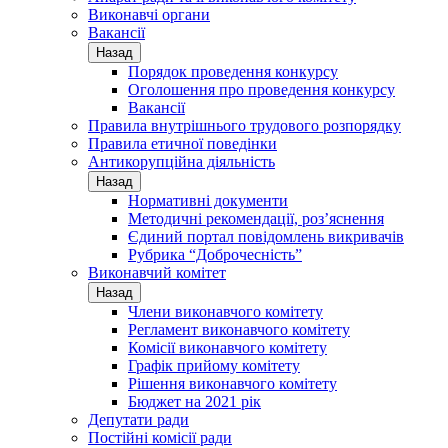
Виконавчі органи
Вакансії
Назад
Порядок проведення конкурсу
Оголошення про проведення конкурсу
Вакансії
Правила внутрішнього трудового розпорядку
Правила етичної поведінки
Антикорупційна діяльність
Назад
Нормативні документи
Методичні рекомендації, роз’яснення
Єдиний портал повідомлень викривачів
Рубрика “Доброчесність”
Виконавчий комітет
Назад
Члени виконавчого комітету
Регламент виконавчого комітету
Комісії виконавчого комітету
Графік прийому комітету
Рішення виконавчого комітету
Бюджет на 2021 рік
Депутати ради
Постійні комісії ради