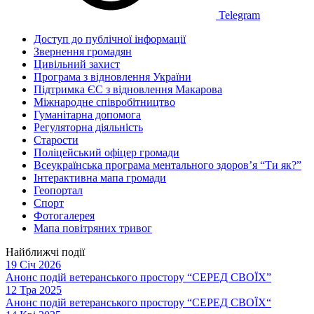
Telegram
Доступ до публічної інформації
Звернення громадян
Цивільний захист
Програма з відновлення України
Підтримка ЄС з відновлення Макарова
Міжнародне співробітництво
Гуманітарна допомога
Регуляторна діяльність
Старости
Поліцейський офіцер громади
Всеукраїнська програма ментального здоров’я “Ти як?”
Інтерактивна мапа громади
Геопортал
Спорт
Фотогалерея
Мапа повітряних тривог
Найближчі події
19 Січ 2026
Анонс подій ветеранського простору “СЕРЕД СВОЇХ”
12 Тра 2025
Анонс подій ветеранського простору “СЕРЕД СВОЇХ“