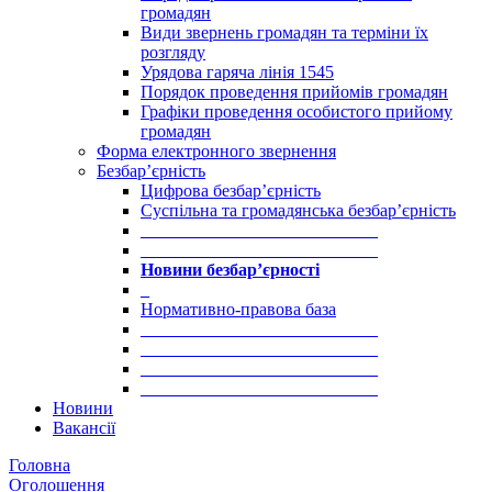
громадян
Види звернень громадян та терміни їх
розгляду
Урядова гаряча лінія 1545
Порядок проведення прийомів громадян
Графіки проведення особистого прийому
громадян
Форма електронного звернення
Безбар’єрність
Цифрова безбар’єрність
Суспільна та громадянська безбар’єрність
___________________________
___________________________
Новини безбар’єрності
_
Нормативно-правова база
___________________________
___________________________
___________________________
___________________________
Новини
Вакансії
Головна
Оголошення