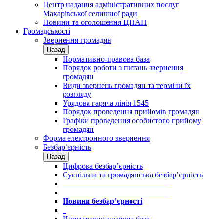
Центр надання адміністративних послуг
Макарівської селищної ради
Новини та оголошення ЦНАП
Громадськості
Звернення громадян
Назад
Нормативно-правова база
Порядок роботи з питань звернення
громадян
Види звернень громадян та терміни їх
розгляду
Урядова гаряча лінія 1545
Порядок проведення прийомів громадян
Графіки проведення особистого прийому
громадян
Форма електронного звернення
Безбар’єрність
Назад
Цифрова безбар’єрність
Суспільна та громадянська безбар’єрність
___________________________
___________________________
Новини безбар’єрності
_
Нормативно-правова база