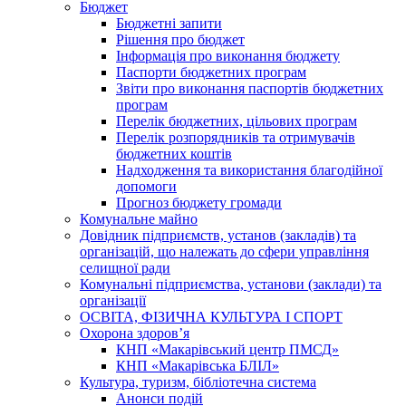
Бюджет
Бюджетні запити
Рішення про бюджет
Інформація про виконання бюджету
Паспорти бюджетних програм
Звіти про виконання паспортів бюджетних
програм
Перелік бюджетних, цільових програм
Перелік розпорядників та отримувачів
бюджетних коштів
Надходження та використання благодійної
допомоги
Прогноз бюджету громади
Комунальне майно
Довідник підприємств, установ (закладів) та
організацій, що належать до сфери управління
селищної ради
Комунальні підприємства, установи (заклади) та
організації
ОСВІТА, ФІЗИЧНА КУЛЬТУРА І СПОРТ
Охорона здоров’я
КНП «Макарівський центр ПМСД»
КНП «Макарівська БЛІЛ»
Культура, туризм, бібліотечна система
Анонси подій