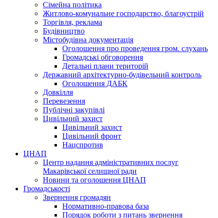
Сімейна політика
Житлово-комунальне господарство, благоустрій
Торгівля, реклама
Будівництво
Містобудівна документація
Оголошення про проведення гром. слухань
Громадські обговорення
Детальні плани територій
Державний архітектурно-будівельний контроль
Оголошення ДАБК
Довкілля
Перевезення
Публічні закупівлі
Цивільний захист
Цивільний захист
Цивільний фронт
Нацспротив
ЦНАП
Центр надання адміністративних послуг
Макарівської селищної ради
Новини та оголошення ЦНАП
Громадськості
Звернення громадян
Нормативно-правова база
Порядок роботи з питань звернення