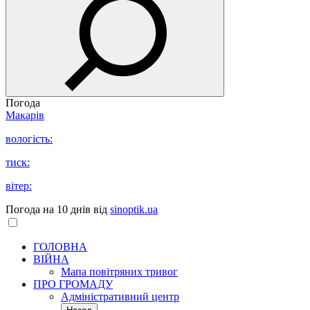
Погода
Макарів
вологість:
тиск:
вітер:
Погода на 10 днів від
sinoptik.ua
ГОЛОВНА
ВІЙНА
Мапа повітряних тривог
ПРО ГРОМАДУ
Aдміністративний центр