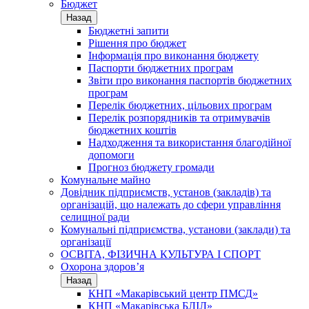
Бюджет
Назад
Бюджетні запити
Рішення про бюджет
Інформація про виконання бюджету
Паспорти бюджетних програм
Звіти про виконання паспортів бюджетних
програм
Перелік бюджетних, цільових програм
Перелік розпорядників та отримувачів
бюджетних коштів
Надходження та використання благодійної
допомоги
Прогноз бюджету громади
Комунальне майно
Довідник підприємств, установ (закладів) та
організацій, що належать до сфери управління
селищної ради
Комунальні підприємства, установи (заклади) та
організації
ОСВІТА, ФІЗИЧНА КУЛЬТУРА І СПОРТ
Охорона здоров’я
Назад
КНП «Макарівський центр ПМСД»
КНП «Макарівська БЛІЛ»