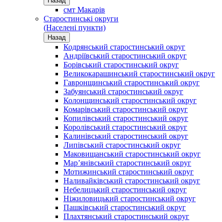
Назад
смт Макарів
Старостинські округи
(Населені пункти)
Назад
Кодрянський старостинський округ
Андріївський старостинський округ
Борівський старостинський округ
Великокарашинський старостинський округ
Гавронщинський старостинський округ
Забуянський старостинський округ
Колонщинський старостинський округ
Комарівський старостинський округ
Копилівський старостинський округ
Королівський старостинський округ
Калинівський старостинський округ
Липівський старостинський округ
Маковищанський старостинський округ
Мар’янівський старостинський округ
Мотижинський старостинський округ
Наливайківський старостинський округ
Небелицький старостинський округ
Ніжиловицький старостинський округ
Пашківський старостинський округ
Плахтянський старостинський округ