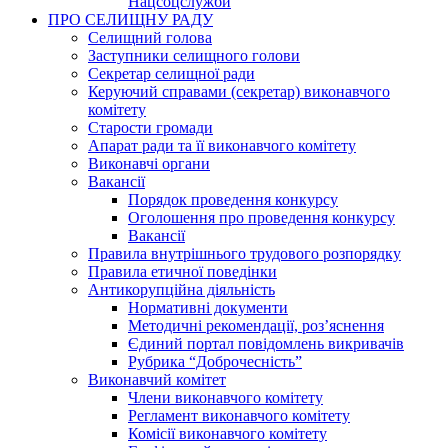
Нацсоцслужби
ПРО СЕЛИЩНУ РАДУ
Селищний голова
Заступники селищного голови
Секретар селищної ради
Керуючий справами (секретар) виконавчого
комітету
Старости громади
Апарат ради та її виконавчого комітету
Виконавчі органи
Вакансії
Порядок проведення конкурсу
Оголошення про проведення конкурсу
Вакансії
Правила внутрішнього трудового розпорядку
Правила етичної поведінки
Антикорупційна діяльність
Нормативні документи
Методичні рекомендації, роз’яснення
Єдиний портал повідомлень викривачів
Рубрика “Доброчесність”
Виконавчий комітет
Члени виконавчого комітету
Регламент виконавчого комітету
Комісії виконавчого комітету