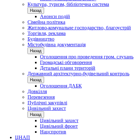
Культура, туризм, бібліотечна система
Назад
Анонси подій
Сімейна політика
Житлово-комунальне господарство, благоустрій
Торгівля, реклама
Будівництво
Містобудівна документація
Назад
Оголошення про проведення гром. слухань
Громадські обговорення
Детальні плани територій
Державний архітектурно-будівельний контроль
Назад
Оголошення ДАБК
Довкілля
Перевезення
Публічні закупівлі
Цивільний захист
Назад
Цивільний захист
Цивільний фронт
Нацспротив
ЦНАП