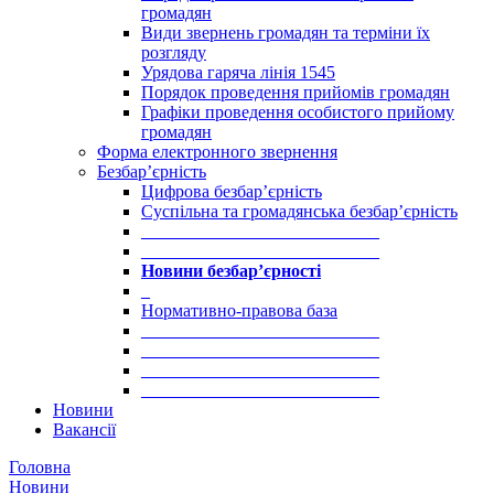
громадян
Види звернень громадян та терміни їх
розгляду
Урядова гаряча лінія 1545
Порядок проведення прийомів громадян
Графіки проведення особистого прийому
громадян
Форма електронного звернення
Безбар’єрність
Цифрова безбар’єрність
Суспільна та громадянська безбар’єрність
___________________________
___________________________
Новини безбар’єрності
_
Нормативно-правова база
___________________________
___________________________
___________________________
___________________________
Новини
Вакансії
Головна
Новини