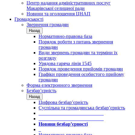
Центр надання адміністративних послуг
Макарівської селищної ради
Новини та оголошення ЦНАП
Громадськості
Звернення громадян
Назад
Нормативно-правова база
Порядок роботи з питань звернення
громадян
Види звернень громадян та терміни їх
розгляду
Урядова гаряча лінія 1545
Порядок проведення прийомів громадян
Графіки проведення особистого прийому
громадян
Форма електронного звернення
Безбар’єрність
Назад
Цифрова безбар’єрність
Суспільна та громадянська безбар’єрність
___________________________
___________________________
Новини безбар’єрності
_
Нормативно-правова база