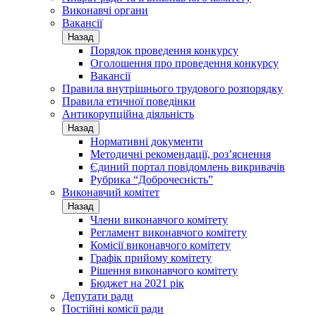
Виконавчі органи
Вакансії
Назад
Порядок проведення конкурсу
Оголошення про проведення конкурсу
Вакансії
Правила внутрішнього трудового розпорядку
Правила етичної поведінки
Антикорупційна діяльність
Назад
Нормативні документи
Методичні рекомендації, роз’яснення
Єдиний портал повідомлень викривачів
Рубрика “Доброчесність”
Виконавчий комітет
Назад
Члени виконавчого комітету
Регламент виконавчого комітету
Комісії виконавчого комітету
Графік прийому комітету
Рішення виконавчого комітету
Бюджет на 2021 рік
Депутати ради
Постійні комісії ради