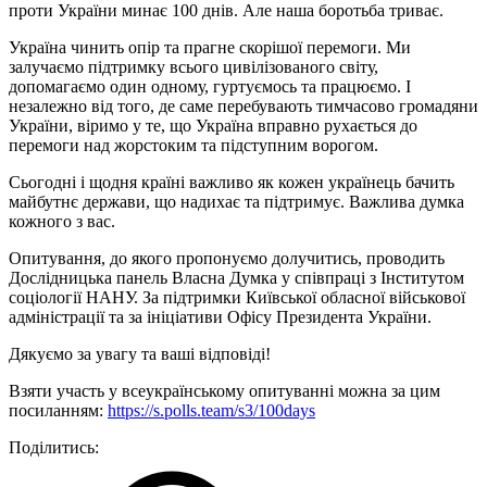
проти України минає 100 днів. Але наша боротьба триває.
Україна чинить опір та прагне скорішої перемоги. Ми
залучаємо підтримку всього цивілізованого світу,
допомагаємо один одному, гуртуємось та працюємо. І
незалежно від того, де саме перебувають тимчасово громадяни
України, віримо у те, що Україна вправно рухається до
перемоги над жорстоким та підступним ворогом.
Сьогодні і щодня країні важливо як кожен українець бачить
майбутнє держави, що надихає та підтримує. Важлива думка
кожного з вас.
Опитування, до якого пропонуємо долучитись, проводить
Дослідницька панель Власна Думка у співпраці з Інститутом
соціології НАНУ. За підтримки Київської обласної військової
адміністрації та за ініціативи Офісу Президента України.
Дякуємо за увагу та ваші відповіді!
Взяти участь у всеукраїнському опитуванні можна за цим
посиланням:
https://s.polls.team/s3/100days
Поділитись: