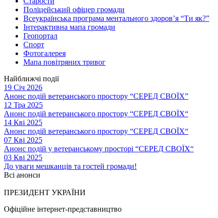
Старости
Поліцейський офіцер громади
Всеукраїнська програма ментального здоров’я “Ти як?”
Інтерактивна мапа громади
Геопортал
Спорт
Фотогалерея
Мапа повітряних тривог
Найближчі події
19 Січ 2026
Анонс подій ветеранського простору “СЕРЕД СВОЇХ”
12 Тра 2025
Анонс подій ветеранського простору “СЕРЕД СВОЇХ“
14 Кві 2025
Анонс подій ветеранського простору “СЕРЕД СВОЇХ“
07 Кві 2025
Анонс подій у ветеранському просторі “СЕРЕД СВОЇХ“
03 Кві 2025
До уваги мешканців та гостей громади!
Всі анонси
ПРЕЗИДЕНТ УКРАЇНИ
Офіційне інтернет-представництво