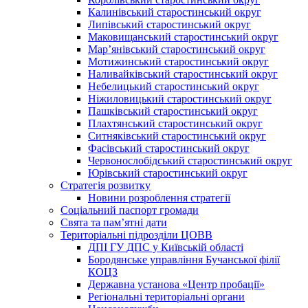
Калинівський старостинський округ
Липівський старостинський округ
Маковищанський старостинський округ
Мар’янівський старостинський округ
Мотижинський старостинський округ
Наливайківський старостинський округ
Небелицький старостинський округ
Ніжиловицький старостинський округ
Пашківський старостинський округ
Плахтянський старостинський округ
Ситняківський старостинський округ
Фасівський старостинський округ
Червонослобідський старостинський округ
Юрівський старостинський округ
Стратегія розвитку
Новини розроблення стратегії
Соціальний паспорт громади
Свята та пам’ятні дати
Територіальні підрозділи ЦОВВ
ДПІ ГУ ДПС у Київській області
Бородянське управління Бучанської філії
КОЦЗ
Державна установа «Центр пробації»
Регіональні територіальні органи