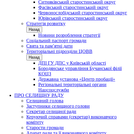
Ситняківський старостинський округ
Фасівський старостинський округ
Червонослобідський старостинський округ
Юрівський старостинський округ
Стратегія розвитку
Назад
Новини розроблення стратегії
Соціальний паспорт громади
Свята та пам’ятні дати
Територіальні підрозділи ЦОВВ
Назад
ДПІ ГУ ДПС у Київській області
Бородянське управління Бучанської філії
КОЦЗ
Державна установа «Центр пробації»
Регіональні територіальні органи
Нацсоцслужби
ПРО СЕЛИЩНУ РАДУ
Селищний голова
Заступники селищного голови
Секретар селищної ради
Керуючий справами (секретар) виконавчого
комітету
Старости громади
Апарат ради та її виконавчого комітету