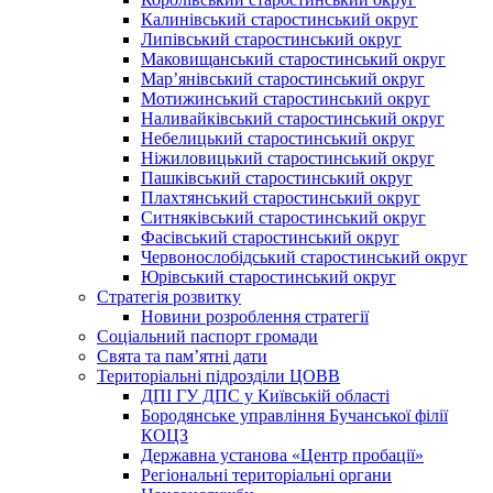
Калинівський старостинський округ
Липівський старостинський округ
Маковищанський старостинський округ
Мар’янівський старостинський округ
Мотижинський старостинський округ
Наливайківський старостинський округ
Небелицький старостинський округ
Ніжиловицький старостинський округ
Пашківський старостинський округ
Плахтянський старостинський округ
Ситняківський старостинський округ
Фасівський старостинський округ
Червонослобідський старостинський округ
Юрівський старостинський округ
Стратегія розвитку
Новини розроблення стратегії
Соціальний паспорт громади
Свята та пам’ятні дати
Територіальні підрозділи ЦОВВ
ДПІ ГУ ДПС у Київській області
Бородянське управління Бучанської філії
КОЦЗ
Державна установа «Центр пробації»
Регіональні територіальні органи