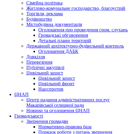
Сімейна політика
Житлово-комунальне господарство, благоустрій
Торгівля, реклама
Будівництво
Містобудівна документація
Оголошення про проведення гром. слухань
Громадські обговорення
Детальні плани територій
Державний архітектурно-будівельний контроль
Оголошення ДАБК
Довкілля
Перевезення
Публічні закупівлі
Цивільний захист
Цивільний захист
Цивільний фронт
Нацспротив
ЦНАП
Центр надання адміністративних послуг
Макарівської селищної ради
Новини та оголошення ЦНАП
Громадськості
Звернення громадян
Нормативно-правова база
Порядок роботи з питань звернення