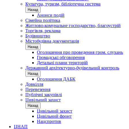
Культура, туризм, бібліотечна система
Назад
Анонси подій
Сімейна політика
Житлово-комунальне господарство, благоустрій
Торгівля, реклама
Будівництво
Містобудівна документація
Назад
Оголошення про проведення гром. слухань
Громадські обговорення
Детальні плани територій
Державний архітектурно-будівельний контроль
Назад
Оголошення ДАБК
Довкілля
Перевезення
Публічні закупівлі
Цивільний захист
Назад
Цивільний захист
Цивільний фронт
Нацспротив
ЦНАП