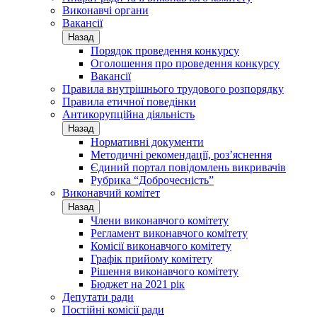
Виконавчі органи
Вакансії
Назад
Порядок проведення конкурсу
Оголошення про проведення конкурсу
Вакансії
Правила внутрішнього трудового розпорядку
Правила етичної поведінки
Антикорупційна діяльність
Назад
Нормативні документи
Методичні рекомендації, роз’яснення
Єдиний портал повідомлень викривачів
Рубрика “Доброчесність”
Виконавчий комітет
Назад
Члени виконавчого комітету
Регламент виконавчого комітету
Комісії виконавчого комітету
Графік прийому комітету
Рішення виконавчого комітету
Бюджет на 2021 рік
Депутати ради
Постійні комісії ради