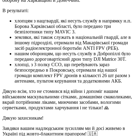
оборону на Харківщині й Донеччині.
В результаті:
хлопцям з нацгвардії, які несуть службу в напрямку н.п.
Борова Харківської області, було передано три
безпілотники типу MAVIC 3.
земляки, які також служать в національній гвардії, але в
іншому підрозділі, отримали від Макарівської громади
засіб радіоелектронної боротьби ANTI FPV (РЕБ).
нашим оборонцям, що несуть службу в Добропіллі було
передано дороговартісний дрон типу DJI Matrice 30T.
хлопці, з 3 полку ССО, що перебувають зараз
безпосередньо в Покровську, отримали від нашої
громади комплект FPV дронів в кількості 26 шт разом з
антенами, пультом керування та додатковими АКБ.
Дякую всім, хто не стомився від війни і допоміг нашим
військовим маскувальними сітками, домашніми смаколиками,
вкрай потрібними ліками, миючими засобами, вологими
серветками, продуктами харчування і не тільки! 🙏
Дякую захисникам!
Завдяки вашим надлюдським зусиллям ми й досі живемо в
Україні під жовто-блакитним прапором! 🇺🇦