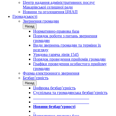
Центр надання адміністративних послуг
Макарівської селищної ради
Новини та оголошення ЦНАП
Громадськості
Звернення громадян
Назад
Нормативно-правова база
Порядок роботи з питань звернення
громадян
Види звернень громадян та терміни їх
розгляду
Урядова гаряча лінія 1545
Порядок проведення прийомів громадян
Графіки проведення особистого прийому
громадян
Форма електронного звернення
Безбар’єрність
Назад
Цифрова безбар’єрність
Суспільна та громадянська безбар’єрність
___________________________
___________________________
Новини безбар’єрності
_
Нормативно-правова база