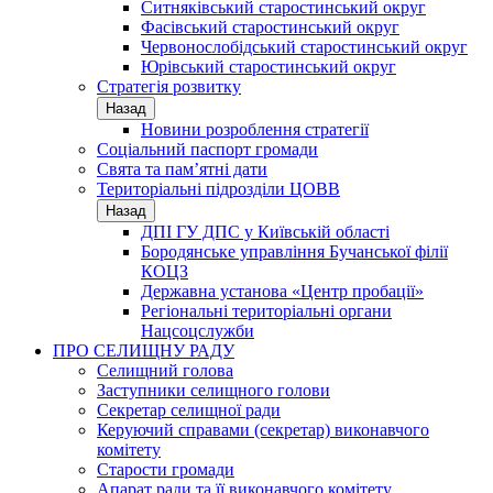
Ситняківський старостинський округ
Фасівський старостинський округ
Червонослобідський старостинський округ
Юрівський старостинський округ
Стратегія розвитку
Назад
Новини розроблення стратегії
Соціальний паспорт громади
Свята та пам’ятні дати
Територіальні підрозділи ЦОВВ
Назад
ДПІ ГУ ДПС у Київській області
Бородянське управління Бучанської філії
КОЦЗ
Державна установа «Центр пробації»
Регіональні територіальні органи
Нацсоцслужби
ПРО СЕЛИЩНУ РАДУ
Селищний голова
Заступники селищного голови
Секретар селищної ради
Керуючий справами (секретар) виконавчого
комітету
Старости громади
Апарат ради та її виконавчого комітету