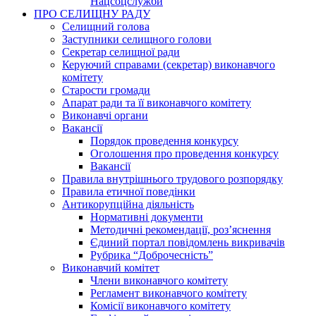
Нацсоцслужби
ПРО СЕЛИЩНУ РАДУ
Селищний голова
Заступники селищного голови
Секретар селищної ради
Керуючий справами (секретар) виконавчого
комітету
Старости громади
Апарат ради та її виконавчого комітету
Виконавчі органи
Вакансії
Порядок проведення конкурсу
Оголошення про проведення конкурсу
Вакансії
Правила внутрішнього трудового розпорядку
Правила етичної поведінки
Антикорупційна діяльність
Нормативні документи
Методичні рекомендації, роз’яснення
Єдиний портал повідомлень викривачів
Рубрика “Доброчесність”
Виконавчий комітет
Члени виконавчого комітету
Регламент виконавчого комітету
Комісії виконавчого комітету