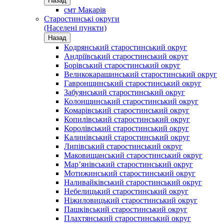
Назад
смт Макарів
Старостинські округи
(Населені пункти)
Назад
Кодрянський старостинський округ
Андріївський старостинський округ
Борівський старостинський округ
Великокарашинський старостинський округ
Гавронщинський старостинський округ
Забуянський старостинський округ
Колонщинський старостинський округ
Комарівський старостинський округ
Копилівський старостинський округ
Королівський старостинський округ
Калинівський старостинський округ
Липівський старостинський округ
Маковищанський старостинський округ
Мар’янівський старостинський округ
Мотижинський старостинський округ
Наливайківський старостинський округ
Небелицький старостинський округ
Ніжиловицький старостинський округ
Пашківський старостинський округ
Плахтянський старостинський округ