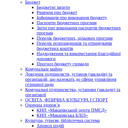
Бюджет
Бюджетні запити
Рішення про бюджет
Інформація про виконання бюджету
Паспорти бюджетних програм
Звіти про виконання паспортів бюджетних
програм
Перелік бюджетних, цільових програм
Перелік розпорядників та отримувачів
бюджетних коштів
Надходження та використання благодійної
допомоги
Прогноз бюджету громади
Комунальне майно
Довідник підприємств, установ (закладів) та
організацій, що належать до сфери управління
селищної ради
Комунальні підприємства, установи (заклади) та
організації
ОСВІТА, ФІЗИЧНА КУЛЬТУРА І СПОРТ
Охорона здоров’я
КНП «Макарівський центр ПМСД»
КНП «Макарівська БЛІЛ»
Культура, туризм, бібліотечна система
Анонси подій