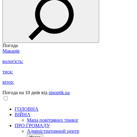
Погода
Макарів
вологість:
тиск:
вітер:
Погода на 10 днів від
sinoptik.ua
ГОЛОВНА
ВІЙНА
Мапа повітряних тривог
ПРО ГРОМАДУ
Aдміністративний центр