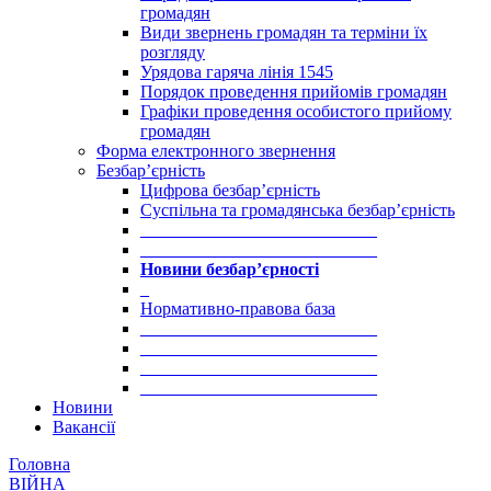
громадян
Види звернень громадян та терміни їх
розгляду
Урядова гаряча лінія 1545
Порядок проведення прийомів громадян
Графіки проведення особистого прийому
громадян
Форма електронного звернення
Безбар’єрність
Цифрова безбар’єрність
Суспільна та громадянська безбар’єрність
___________________________
___________________________
Новини безбар’єрності
_
Нормативно-правова база
___________________________
___________________________
___________________________
___________________________
Новини
Вакансії
Головна
ВІЙНА