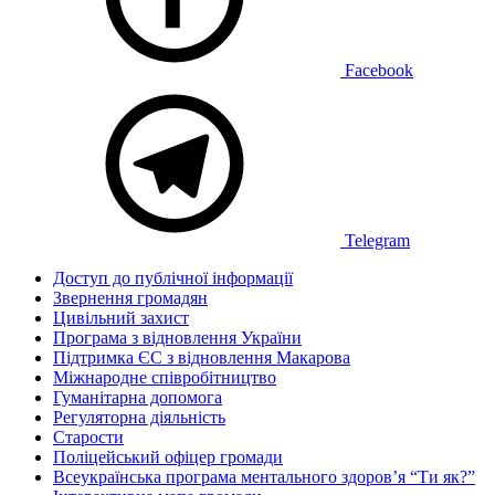
Facebook
Telegram
Доступ до публічної інформації
Звернення громадян
Цивільний захист
Програма з відновлення України
Підтримка ЄС з відновлення Макарова
Міжнародне співробітництво
Гуманітарна допомога
Регуляторна діяльність
Старости
Поліцейський офіцер громади
Всеукраїнська програма ментального здоров’я “Ти як?”