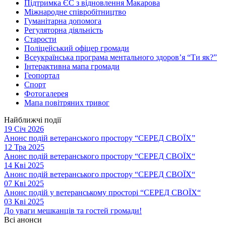
Підтримка ЄС з відновлення Макарова
Міжнародне співробітництво
Гуманітарна допомога
Регуляторна діяльність
Старости
Поліцейський офіцер громади
Всеукраїнська програма ментального здоров’я “Ти як?”
Інтерактивна мапа громади
Геопортал
Спорт
Фотогалерея
Мапа повітряних тривог
Найближчі події
19 Січ 2026
Анонс подій ветеранського простору “СЕРЕД СВОЇХ”
12 Тра 2025
Анонс подій ветеранського простору “СЕРЕД СВОЇХ“
14 Кві 2025
Анонс подій ветеранського простору “СЕРЕД СВОЇХ“
07 Кві 2025
Анонс подій у ветеранському просторі “СЕРЕД СВОЇХ“
03 Кві 2025
До уваги мешканців та гостей громади!
Всі анонси