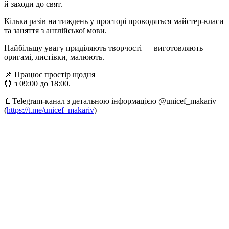
й заходи до свят.
Кілька разів на тиждень у просторі проводяться майстер-класи
та заняття з англійської мови.
Найбільшу увагу приділяють творчості — виготовляють
оригамі, листівки, малюють.
📌 Працює простір щодня
⏰ з 09:00 до 18:00.
📄Теlegram-канал з детальною інформацією @unicef_makariv
(
https://t.me/unicef_makariv
)