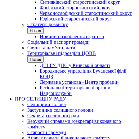
Ситняківський старостинський округ
Фасівський старостинський округ
Червонослобідський старостинський округ
Юрівський старостинський округ
Стратегія розвитку
Назад
Новини розроблення стратегії
Соціальний паспорт громади
Свята та пам’ятні дати
Територіальні підрозділи ЦОВВ
Назад
ДПІ ГУ ДПС у Київській області
Бородянське управління Бучанської філії
КОЦЗ
Державна установа «Центр пробації»
Регіональні територіальні органи
Нацсоцслужби
ПРО СЕЛИЩНУ РАДУ
Селищний голова
Заступники селищного голови
Секретар селищної ради
Керуючий справами (секретар) виконавчого
комітету
Старости громади
Апарат ради та її виконавчого комітету