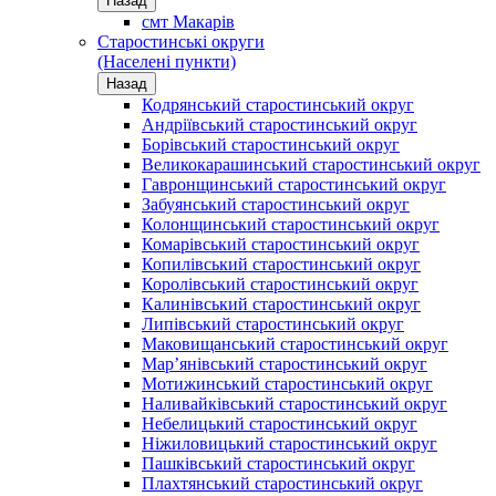
Назад
смт Макарів
Старостинські округи
(Населені пункти)
Назад
Кодрянський старостинський округ
Андріївський старостинський округ
Борівський старостинський округ
Великокарашинський старостинський округ
Гавронщинський старостинський округ
Забуянський старостинський округ
Колонщинський старостинський округ
Комарівський старостинський округ
Копилівський старостинський округ
Королівський старостинський округ
Калинівський старостинський округ
Липівський старостинський округ
Маковищанський старостинський округ
Мар’янівський старостинський округ
Мотижинський старостинський округ
Наливайківський старостинський округ
Небелицький старостинський округ
Ніжиловицький старостинський округ
Пашківський старостинський округ
Плахтянський старостинський округ