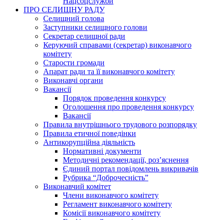
Нацсоцслужби
ПРО СЕЛИЩНУ РАДУ
Селищний голова
Заступники селищного голови
Секретар селищної ради
Керуючий справами (секретар) виконавчого
комітету
Старости громади
Апарат ради та її виконавчого комітету
Виконавчі органи
Вакансії
Порядок проведення конкурсу
Оголошення про проведення конкурсу
Вакансії
Правила внутрішнього трудового розпорядку
Правила етичної поведінки
Антикорупційна діяльність
Нормативні документи
Методичні рекомендації, роз’яснення
Єдиний портал повідомлень викривачів
Рубрика “Доброчесність”
Виконавчий комітет
Члени виконавчого комітету
Регламент виконавчого комітету
Комісії виконавчого комітету