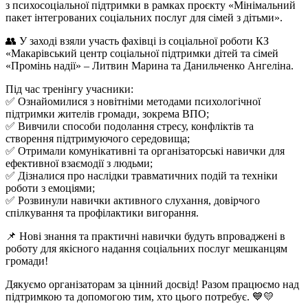
з психосоціальної підтримки в рамках проєкту «Мінімальний
пакет інтегрованих соціальних послуг для сімей з дітьми».
👥 У заході взяли участь фахівці із соціальної роботи КЗ
«Макарівський центр соціальної підтримки дітей та сімей
«Промінь надії» – Литвин Марина та Данильченко Ангеліна.
Під час тренінгу учасники:
✅ Ознайомилися з новітніми методами психологічної
підтримки жителів громади, зокрема ВПО;
✅ Вивчили способи подолання стресу, конфліктів та
створення підтримуючого середовища;
✅ Отримали комунікативні та організаторські навички для
ефективної взаємодії з людьми;
✅ Дізналися про наслідки травматичних подій та техніки
роботи з емоціями;
✅ Розвинули навички активного слухання, довірчого
спілкування та профілактики вигорання.
📌 Нові знання та практичні навички будуть впроваджені в
роботу для якісного надання соціальних послуг мешканцям
громади!
Дякуємо організаторам за цінний досвід! Разом працюємо над
підтримкою та допомогою тим, хто цього потребує. 💙💛