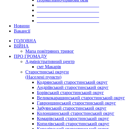
___________________________
___________________________
___________________________
___________________________
Новини
Вакансії
ГОЛОВНА
ВІЙНА
Мапа повітряних тривог
ПРО ГРОМАДУ
Aдміністративний центр
смт Макарів
Старостинські округи
(Населені пункти)
Кодрянський старостинський округ
Андріївський старостинський округ
Борівський старостинський округ
Великокарашинський старостинський округ
Гавронщинський старостинський округ
Забуянський старостинський округ
Колонщинський старостинський округ
Комарівський старостинський округ
Копилівський старостинський округ
Королівський старостинський округ