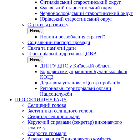
Ситняківський старостинський округ
Фасівський старостинський округ
Червонослобідський старостинський округ
Юрівський старостинський округ
Стратегія розвитку
Назад
Новини розроблення стратегії
Соціальний паспорт громади
Свята та пам’ятні дати
Територіальні підрозділи ЦОВВ
Назад
ДПІ ГУ ДПС у Київській області
Бородянське управління Бучанської філії
КОЦЗ
Державна установа «Центр пробації»
Регіональні територіальні органи
Нацсоцслужби
ПРО СЕЛИЩНУ РАДУ
Селищний голова
Заступники селищного голови
Секретар селищної ради
Керуючий справами (секретар) виконавчого
комітету
Старости громади
Апарат ради та її виконавчого комітету