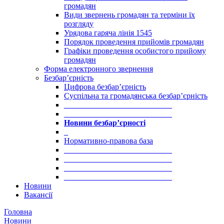
громадян
Види звернень громадян та терміни їх
розгляду
Урядова гаряча лінія 1545
Порядок проведення прийомів громадян
Графіки проведення особистого прийому
громадян
Форма електронного звернення
Безбар’єрність
Цифрова безбар’єрність
Суспільна та громадянська безбар’єрність
___________________________
___________________________
Новини безбар’єрності
_
Нормативно-правова база
___________________________
___________________________
___________________________
___________________________
Новини
Вакансії
Головна
Новини