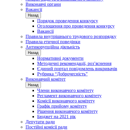
Виконавчі органи
Вакансії
Назад
Порядок проведення конкурсу
Оголошення про проведення конкурсу
Вакансії
Правила внутрішнього трудового розпорядку
Правила етичної поведінки
Антикорупційна діяльність
Назад
Нормативні документи
Методичні рекомендації, роз’яснення
Єдиний портал повідомлень викривачів
Рубрика “Доброчесність”
Виконавчий комітет
Назад
Члени виконавчого комітету
Регламент виконавчого комітету
Комісії виконавчого комітету
Графік прийому комітету
Рішення виконавчого комітету
Бюджет на 2021 рік
Депутати ради
Постійні комісії ради