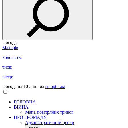
Погода
Макарів
вологість:
тиск:
вітер:
Погода на 10 днів від
sinoptik.ua
ГОЛОВНА
ВІЙНА
Мапа повітряних тривог
ПРО ГРОМАДУ
Aдміністративний центр