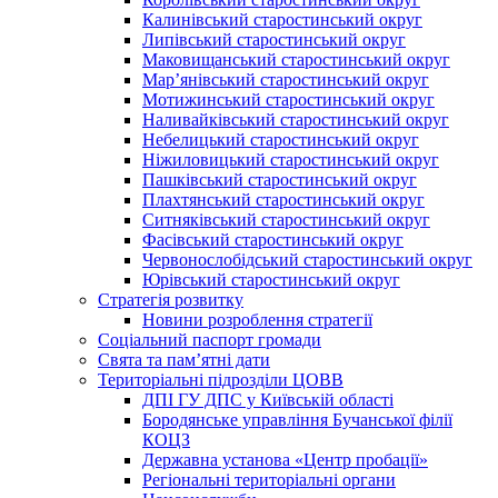
Калинівський старостинський округ
Липівський старостинський округ
Маковищанський старостинський округ
Мар’янівський старостинський округ
Мотижинський старостинський округ
Наливайківський старостинський округ
Небелицький старостинський округ
Ніжиловицький старостинський округ
Пашківський старостинський округ
Плахтянський старостинський округ
Ситняківський старостинський округ
Фасівський старостинський округ
Червонослобідський старостинський округ
Юрівський старостинський округ
Стратегія розвитку
Новини розроблення стратегії
Соціальний паспорт громади
Свята та пам’ятні дати
Територіальні підрозділи ЦОВВ
ДПІ ГУ ДПС у Київській області
Бородянське управління Бучанської філії
КОЦЗ
Державна установа «Центр пробації»
Регіональні територіальні органи