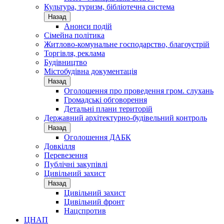
Культура, туризм, бібліотечна система
Назад
Анонси подій
Сімейна політика
Житлово-комунальне господарство, благоустрій
Торгівля, реклама
Будівництво
Містобудівна документація
Назад
Оголошення про проведення гром. слухань
Громадські обговорення
Детальні плани територій
Державний архітектурно-будівельний контроль
Назад
Оголошення ДАБК
Довкілля
Перевезення
Публічні закупівлі
Цивільний захист
Назад
Цивільний захист
Цивільний фронт
Нацспротив
ЦНАП