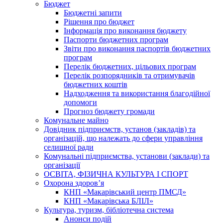
Бюджет
Бюджетні запити
Рішення про бюджет
Інформація про виконання бюджету
Паспорти бюджетних програм
Звіти про виконання паспортів бюджетних
програм
Перелік бюджетних, цільових програм
Перелік розпорядників та отримувачів
бюджетних коштів
Надходження та використання благодійної
допомоги
Прогноз бюджету громади
Комунальне майно
Довідник підприємств, установ (закладів) та
організацій, що належать до сфери управління
селищної ради
Комунальні підприємства, установи (заклади) та
організації
ОСВІТА, ФІЗИЧНА КУЛЬТУРА І СПОРТ
Охорона здоров’я
КНП «Макарівський центр ПМСД»
КНП «Макарівська БЛІЛ»
Культура, туризм, бібліотечна система
Анонси подій