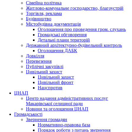
Сімейна політика
Житлово-комунальне господарство, благоустрій
Торгівля, реклама
Будівництво
Містобудівна документація
Оголошення про проведення гром. слухань
Громадські обговорення
Детальні плани територій
Державний архітектурно-будівельний контроль
Оголошення ДАБК
Довкілля
Перевезення
Публічні закупівлі
Цивільний захист
Цивільний захист
Цивільний фронт
Нацспротив
ЦНАП
Центр надання адміністративних послуг
Макарівської селищної ради
Новини та оголошення ЦНАП
Громадськості
Звернення громадян
Нормативно-правова база
Порядок роботи з питань звернення