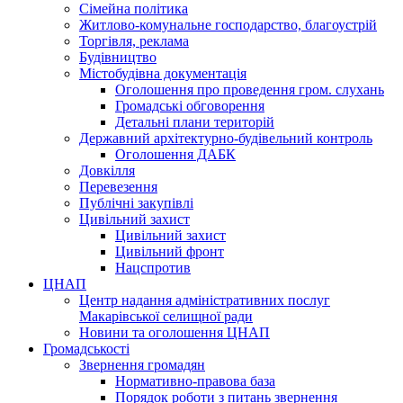
Сімейна політика
Житлово-комунальне господарство, благоустрій
Торгівля, реклама
Будівництво
Містобудівна документація
Оголошення про проведення гром. слухань
Громадські обговорення
Детальні плани територій
Державний архітектурно-будівельний контроль
Оголошення ДАБК
Довкілля
Перевезення
Публічні закупівлі
Цивільний захист
Цивільний захист
Цивільний фронт
Нацспротив
ЦНАП
Центр надання адміністративних послуг
Макарівської селищної ради
Новини та оголошення ЦНАП
Громадськості
Звернення громадян
Нормативно-правова база
Порядок роботи з питань звернення