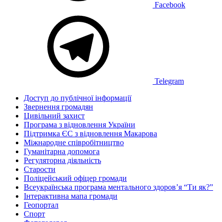
Facebook
Telegram
Доступ до публічної інформації
Звернення громадян
Цивільний захист
Програма з відновлення України
Підтримка ЄС з відновлення Макарова
Міжнародне співробітництво
Гуманітарна допомога
Регуляторна діяльність
Старости
Поліцейський офіцер громади
Всеукраїнська програма ментального здоров’я “Ти як?”
Інтерактивна мапа громади
Геопортал
Спорт