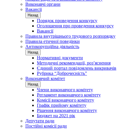
Виконавчі органи
Вакансії
Назад
Порядок проведення конкурсу
Оголошення про проведення конкурсу
Вакансії
Правила внутрішнього трудового розпорядку
Правила етичної поведінки
Антикорупційна діяльність
Назад
Нормативні документи
Методичні рекомендації, роз’яснення
Єдиний портал повідомлень викривачів
Рубрика “Доброчесність”
Виконавчий комітет
Назад
Члени виконавчого комітету
Регламент виконавчого комітету
Комісії виконавчого комітету
Графік прийому комітету
Рішення виконавчого комітету
Бюджет на 2021 рік
Депутати ради
Постійні комісії ради