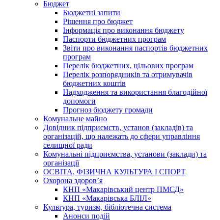
Бюджет
Бюджетні запити
Рішення про бюджет
Інформація про виконання бюджету
Паспорти бюджетних програм
Звіти про виконання паспортів бюджетних
програм
Перелік бюджетних, цільових програм
Перелік розпорядників та отримувачів
бюджетних коштів
Надходження та використання благодійної
допомоги
Прогноз бюджету громади
Комунальне майно
Довідник підприємств, установ (закладів) та
організацій, що належать до сфери управління
селищної ради
Комунальні підприємства, установи (заклади) та
організації
ОСВІТА, ФІЗИЧНА КУЛЬТУРА І СПОРТ
Охорона здоров’я
КНП «Макарівський центр ПМСД»
КНП «Макарівська БЛІЛ»
Культура, туризм, бібліотечна система
Анонси подій