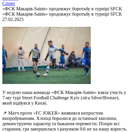
Спорт
«ФСК Макарів-Saints» продовжує боротьбу в турнірі SFCK
«ФСК Макарів-Saints» продовжує боротьбу в турнірі SFCK
27.02.2025
У неділю наша команда «ФСК Макарів-Saints» взяла участь у
7-му турі Street Football Challenge Kyiv (ліга Silver/Bronze),
який відбувся у Києві.
📌 Матч проти «FC JOKER» виявився непростим
випробуванням. Хлопці боролися до останньої хвилини,
демонструючи характер та бажання перемогти. Попри всі
старання, гра завершилася з рахунком 0:6 не на нашу користь.