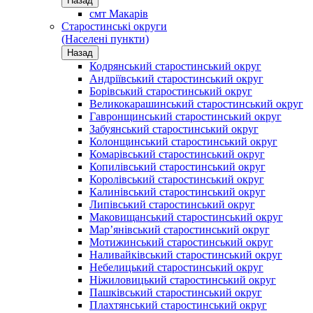
Назад
смт Макарів
Старостинські округи
(Населені пункти)
Назад
Кодрянський старостинський округ
Андріївський старостинський округ
Борівський старостинський округ
Великокарашинський старостинський округ
Гавронщинський старостинський округ
Забуянський старостинський округ
Колонщинський старостинський округ
Комарівський старостинський округ
Копилівський старостинський округ
Королівський старостинський округ
Калинівський старостинський округ
Липівський старостинський округ
Маковищанський старостинський округ
Мар’янівський старостинський округ
Мотижинський старостинський округ
Наливайківський старостинський округ
Небелицький старостинський округ
Ніжиловицький старостинський округ
Пашківський старостинський округ
Плахтянський старостинський округ