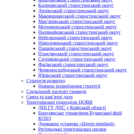
Калинівський старостинський округ
Липівський старостинський округ
Маковищанський старостинський округ
Мар’янівський старостинський округ
Мотижинський старостинський округ
Наливайківський старостинський округ
Небелицький старостинський округ
Ніжиловицький старостинський округ
Пашківський старостинський округ
Плахтянський старостинський округ
Ситняківський старостинський округ
Фасівський старостинський округ
Червонослобідський старостинський округ
Юрівський старостинський округ
Стратегія розвитку
Новини розроблення стратегії
Соціальний паспорт громади
Свята та пам’ятні дати
Територіальні підрозділи ЦОВВ
ДПІ ГУ ДПС у Київській області
Бородянське управління Бучанської філії
КОЦЗ
Державна установа «Центр пробації»
Регіональні територіальні органи