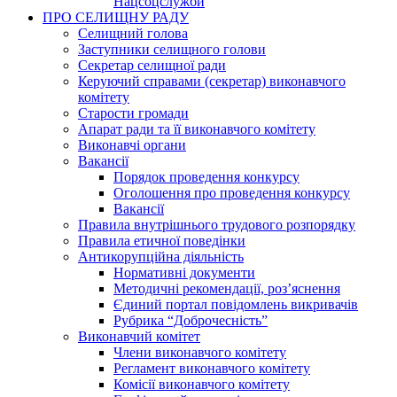
Нацсоцслужби
ПРО СЕЛИЩНУ РАДУ
Селищний голова
Заступники селищного голови
Секретар селищної ради
Керуючий справами (секретар) виконавчого
комітету
Старости громади
Апарат ради та її виконавчого комітету
Виконавчі органи
Вакансії
Порядок проведення конкурсу
Оголошення про проведення конкурсу
Вакансії
Правила внутрішнього трудового розпорядку
Правила етичної поведінки
Антикорупційна діяльність
Нормативні документи
Методичні рекомендації, роз’яснення
Єдиний портал повідомлень викривачів
Рубрика “Доброчесність”
Виконавчий комітет
Члени виконавчого комітету
Регламент виконавчого комітету
Комісії виконавчого комітету