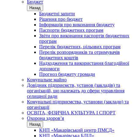
Бюджет
Назад
Бюджетні запити
Рішення про бюджет
Інформація про виконання бюджету
Паспорти бюджетних програм
Звіти про виконання паспортів бюджетних
програм
Перелік бюджетних, цільових програм
Перелік розпорядників та отримувачів
бюджетних коштів
Надходження та використання благодійної
допомоги
Прогноз бюджету громади
Комунальне майно
Довідник підприємств, установ (закладів) та
організацій, що належать до сфери управління
селищної ради
Комунальні підприємства, установи (заклади) та
організації
ОСВІТА, ФІЗИЧНА КУЛЬТУРА І СПОРТ
Охорона здоров’я
Назад
КНП «Макарівський центр ПМСД»
КНП «Макарівська БЛІЛ»