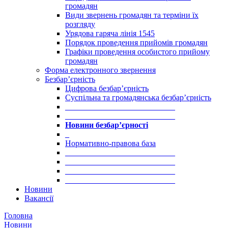
громадян
Види звернень громадян та терміни їх
розгляду
Урядова гаряча лінія 1545
Порядок проведення прийомів громадян
Графіки проведення особистого прийому
громадян
Форма електронного звернення
Безбар’єрність
Цифрова безбар’єрність
Суспільна та громадянська безбар’єрність
___________________________
___________________________
Новини безбар’єрності
_
Нормативно-правова база
___________________________
___________________________
___________________________
___________________________
Новини
Вакансії
Головна
Новини