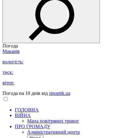
Погода
Макарів
вологість:
тиск:
вітер:
Погода на 10 днів від
sinoptik.ua
ГОЛОВНА
ВІЙНА
Мапа повітряних тривог
ПРО ГРОМАДУ
Aдміністративний центр