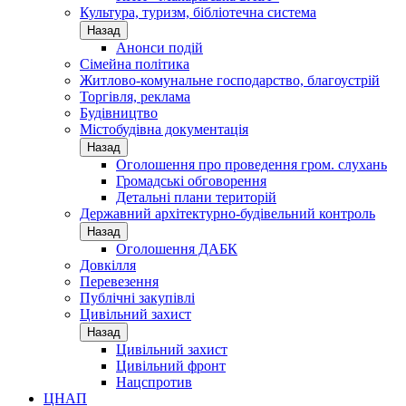
Культура, туризм, бібліотечна система
Назад
Анонси подій
Сімейна політика
Житлово-комунальне господарство, благоустрій
Торгівля, реклама
Будівництво
Містобудівна документація
Назад
Оголошення про проведення гром. слухань
Громадські обговорення
Детальні плани територій
Державний архітектурно-будівельний контроль
Назад
Оголошення ДАБК
Довкілля
Перевезення
Публічні закупівлі
Цивільний захист
Назад
Цивільний захист
Цивільний фронт
Нацспротив
ЦНАП