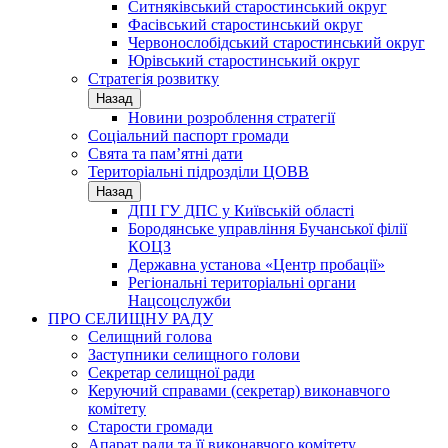
Ситняківський старостинський округ
Фасівський старостинський округ
Червонослобідський старостинський округ
Юрівський старостинський округ
Стратегія розвитку
Назад
Новини розроблення стратегії
Соціальний паспорт громади
Свята та пам’ятні дати
Територіальні підрозділи ЦОВВ
Назад
ДПІ ГУ ДПС у Київській області
Бородянське управління Бучанської філії
КОЦЗ
Державна установа «Центр пробації»
Регіональні територіальні органи
Нацсоцслужби
ПРО СЕЛИЩНУ РАДУ
Селищний голова
Заступники селищного голови
Секретар селищної ради
Керуючий справами (секретар) виконавчого
комітету
Старости громади
Апарат ради та її виконавчого комітету