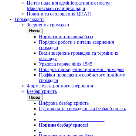
Центр надання адміністративних послуг
Макарівської селищної ради
Новини та оголошення ЦНАП
Громадськості
Звернення громадян
Назад
Нормативно-правова база
Порядок роботи з питань звернення
громадян
Види звернень громадян та терміни їх
розгляду
Урядова гаряча лінія 1545
Порядок проведення прийомів громадян
Графіки проведення особистого прийому
громадян
Форма електронного звернення
Безбар’єрність
Назад
Цифрова безбар’єрність
Суспільна та громадянська безбар’єрність
___________________________
___________________________
Новини безбар’єрності
_
Нормативно-правова база