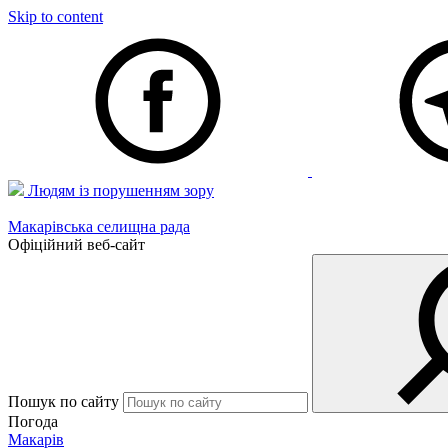
Skip to content
Людям із порушенням зору
Макарівська селищна рада
Офіційний веб-сайт
Пошук по сайту
Погода
Макарів