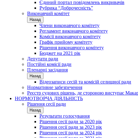
Єдиний портал повідомлень викривачів
Рубрика “Доброчесність”
Виконавчий комітет
Назад
Члени виконавчого комітету
Регламент виконавчого комітету
Комісії виконавчого комітету
Графік прийому комітету
Рішення виконавчого комітету
Бюджет на 2021 рік
Депутати ради
Постійні комісії ради
Пленарні засідання
Назад
Відеозаписи сесій та комісій селищної ради
Нормативне забезпечення
Реєстр судових рішень, де стороною виступає Мака
НОРМОТВОРЧА ДІЯЛЬНІСТЬ
Рішення сесії ради
Назад
Результати голосування
Рішення сесії ради за 2020 рік
Рішення сесії ради за 2023 рік
Рішення сесії ради за 2024 рік