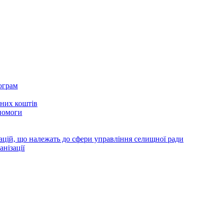
ограм
тних коштів
помоги
зацій, що належать до сфери управління селищної ради
анізації