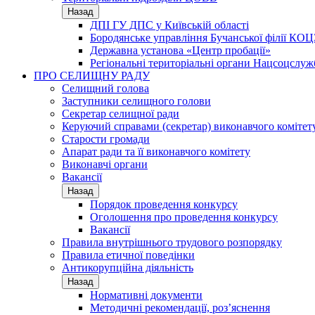
Назад
ДПІ ГУ ДПС у Київській області
Бородянське управління Бучанської філії КОЦ
Державна установа «Центр пробації»
Регіональні територіальні органи Нацсоцслу
ПРО СЕЛИЩНУ РАДУ
Селищний голова
Заступники селищного голови
Секретар селищної ради
Керуючий справами (секретар) виконавчого комітет
Старости громади
Апарат ради та її виконавчого комітету
Виконавчі органи
Вакансії
Назад
Порядок проведення конкурсу
Оголошення про проведення конкурсу
Вакансії
Правила внутрішнього трудового розпорядку
Правила етичної поведінки
Антикорупційна діяльність
Назад
Нормативні документи
Методичні рекомендації, роз’яснення