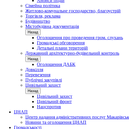
Анонси подій
Сімейна політика
Житлово-комунальне господарство, благоустрій
Торгівля, реклама
Будівництво
Містобудівна документація
Назад
Оголошення про проведення гром. слухань
Громадські обговорення
Детальні плани територій
Державний архітектурно-будівельний контроль
Назад
Оголошення ДАБК
Довкілля
Перевезення
Публічні закупівлі
Цивільний захист
Назад
Цивільний захист
Цивільний фронт
Нацспротив
ЦНАП
Центр надання адміністративних послуг Макарівськ
Новини та оголошення ЦНАП
Громадськості