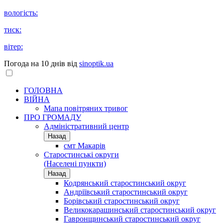
вологість:
тиск:
вітер:
Погода на 10 днів від
sinoptik.ua
ГОЛОВНА
ВІЙНА
Мапа повітряних тривог
ПРО ГРОМАДУ
Aдміністративний центр
Назад
смт Макарів
Старостинські округи
(Населені пункти)
Назад
Кодрянський старостинський округ
Андріївський старостинський округ
Борівський старостинський округ
Великокарашинський старостинський округ
Гавронщинський старостинський округ