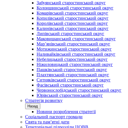
Забуянський старостинський округ
Колонщинський старостинський округ
Комарівський старостинський округ
Копилівський старостинський округ
Королівський старостинський округ
Калинівський старостинський округ
Липівський старостинський округ
Маковищанський старостинський округ
Мар’янівський старостинський округ
Мотижинський старостинський округ
Наливайківський старостинський округ
Небелицький старостинський округ
Ніжиловицький старостинський округ
Пашківський старостинський округ
Плахтянський старостинський округ
Ситняківський старостинський округ
Фасівський старостинський округ
Червонослобідський старостинський округ
Юрівський старостинський округ
Стратегія розвитку
Назад
Новини розроблення стратегії
Соціальний паспорт громади
Свята та пам’ятні дати
Територіальні підрозділи ЦОВВ