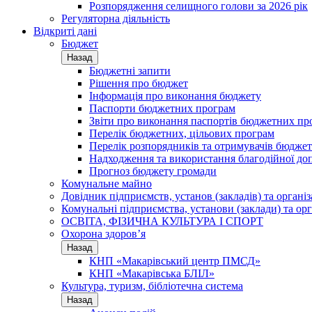
Розпорядження селищного голови за 2026 рік
Регуляторна діяльність
Відкриті дані
Бюджет
Назад
Бюджетні запити
Рішення про бюджет
Інформація про виконання бюджету
Паспорти бюджетних програм
Звіти про виконання паспортів бюджетних пр
Перелік бюджетних, цільових програм
Перелік розпорядників та отримувачів бюдже
Надходження та використання благодійної до
Прогноз бюджету громади
Комунальне майно
Довідник підприємств, установ (закладів) та органі
Комунальні підприємства, установи (заклади) та орг
ОСВІТА, ФІЗИЧНА КУЛЬТУРА І СПОРТ
Охорона здоров’я
Назад
КНП «Макарівський центр ПМСД»
КНП «Макарівська БЛІЛ»
Культура, туризм, бібліотечна система
Назад