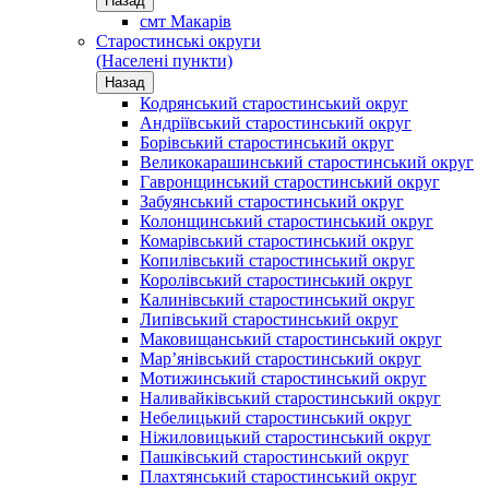
Назад
смт Макарів
Старостинські округи
(Населені пункти)
Назад
Кодрянський старостинський округ
Андріївський старостинський округ
Борівський старостинський округ
Великокарашинський старостинський округ
Гавронщинський старостинський округ
Забуянський старостинський округ
Колонщинський старостинський округ
Комарівський старостинський округ
Копилівський старостинський округ
Королівський старостинський округ
Калинівський старостинський округ
Липівський старостинський округ
Маковищанський старостинський округ
Мар’янівський старостинський округ
Мотижинський старостинський округ
Наливайківський старостинський округ
Небелицький старостинський округ
Ніжиловицький старостинський округ
Пашківський старостинський округ
Плахтянський старостинський округ