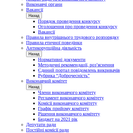
Виконавчі органи
Вакансії
Назад
Порядок проведення конкурсу
Оголошення про проведення конкурсу
Вакансії
Правила внутрішнього трудового розпорядку
Правила етичної поведінки
Антикорупційна діяльність
Назад
Нормативні документи
Методичні рекомендації, роз’яснення
Єдиний портал повідомлень викривачів
Рубрика “Доброчесність”
Виконавчий комітет
Назад
Члени виконавчого комітету
Регламент виконавчого комітету
Комісії виконавчого комітету
Графік прийому комітету
Рішення виконавчого комітету
Бюджет на 2021 рік
Депутати ради
Постійні комісії ради