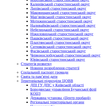
Калинівський старостинський округ
Липівський старостинський округ
Маковищанський старостинський округ
Мар’янівський старостинський округ
Мотижинський старостинський округ
Наливайківський старостинський округ
Небелицький старостинський округ
Ніжиловицький старостинський округ
Пашківський старостинський округ
Плахтянський старостинський округ
Ситняківський старостинський округ
Фасівський старостинський округ
Червонослобідський старостинський округ
Юрівський старостинський округ
Стратегія розвитку
Новини розроблення стратегії
Соціальний паспорт громади
Свята та пам’ятні дати
Територіальні підрозділи ЦОВВ
ДПІ ГУ ДПС у Київській області
Бородянське управління Бучанської філії
КОЦЗ
Державна установа «Центр пробації»
Регіональні територіальні органи