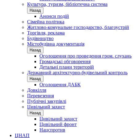
Культура, туризм, бібліотечна система
Назад
Анонси подій
Сімейна політика
Житлово-комунальне господарство, благоустрій
Торгівля, реклама
Будівництво
Містобудівна документація
Назад
Оголошення про проведення гром. слухань
Громадські обговорення
Детальні плани територій
Державний архітектурно-будівельний контроль
Назад
Оголошення ДАБК
Довкілля
Перевезення
Публічні закупівлі
Цивільний захист
Назад
Цивільний захист
Цивільний фронт
Нацспротив
ЦНАП