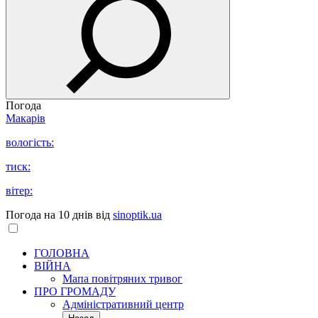
Погода
Макарів
вологість:
тиск:
вітер:
Погода на 10 днів від
sinoptik.ua
ГОЛОВНА
ВІЙНА
Мапа повітряних тривог
ПРО ГРОМАДУ
Aдміністративний центр