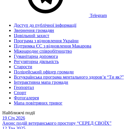
Telegram
Доступ до публічної інформації
Звернення громадян
Цивільний захист
Програма з відновлення України
Підтримка ЄС з відновлення Макарова
Міжнародне співробітництво
Гуманітарна допомога
Регуляторна діяльність
Старости
Поліцейський офіцер громади
Всеукраїнська програма ментального здоров’я “Ти як?”
Інтерактивна мапа громади
Геопортал
Спорт
Фотогалерея
Мапа повітряних тривог
Найближчі події
19 Січ 2026
Анонс подій ветеранського простору “СЕРЕД СВОЇХ”
12 Тра 2025