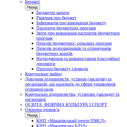
Бюджет
Назад
Бюджетні запити
Рішення про бюджет
Інформація про виконання бюджету
Паспорти бюджетних програм
Звіти про виконання паспортів бюджетних
програм
Перелік бюджетних, цільових програм
Перелік розпорядників та отримувачів
бюджетних коштів
Надходження та використання благодійної
допомоги
Прогноз бюджету громади
Комунальне майно
Довідник підприємств, установ (закладів) та
організацій, що належать до сфери управління
селищної ради
Комунальні підприємства, установи (заклади) та
організації
ОСВІТА, ФІЗИЧНА КУЛЬТУРА І СПОРТ
Охорона здоров’я
Назад
КНП «Макарівський центр ПМСД»
КНП «Макарівська БЛІЛ»