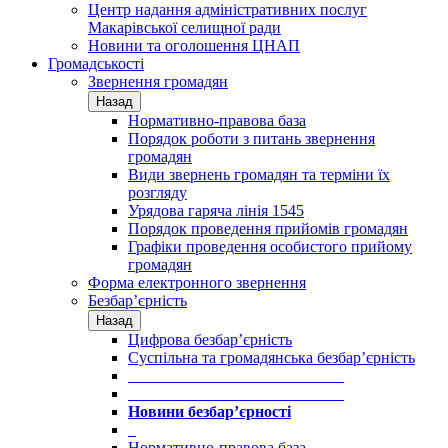
Центр надання адміністративних послуг
Макарівської селищної ради
Новини та оголошення ЦНАП
Громадськості
Звернення громадян
Назад
Нормативно-правова база
Порядок роботи з питань звернення
громадян
Види звернень громадян та терміни їх
розгляду
Урядова гаряча лінія 1545
Порядок проведення прийомів громадян
Графіки проведення особистого прийому
громадян
Форма електронного звернення
Безбар’єрність
Назад
Цифрова безбар’єрність
Суспільна та громадянська безбар’єрність
___________________________
___________________________
Новини безбар’єрності
_
Нормативно-правова база