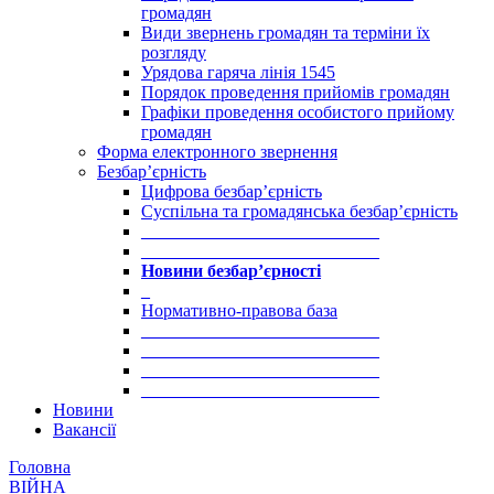
громадян
Види звернень громадян та терміни їх
розгляду
Урядова гаряча лінія 1545
Порядок проведення прийомів громадян
Графіки проведення особистого прийому
громадян
Форма електронного звернення
Безбар’єрність
Цифрова безбар’єрність
Суспільна та громадянська безбар’єрність
___________________________
___________________________
Новини безбар’єрності
_
Нормативно-правова база
___________________________
___________________________
___________________________
___________________________
Новини
Вакансії
Головна
ВІЙНА