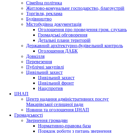
Сімейна політика
Житлово-комунальне господарство, благоустрій
Торгівля, реклама
Будівництво
Містобудівна документація
Оголошення про проведення гром. слухань
Громадські обговорення
Детальні плани територій
Державний архітектурно-будівельний контроль
Оголошення ДАБК
Довкілля
Перевезення
Публічні закупівлі
Цивільний захист
Цивільний захист
Цивільний фронт
Нацспротив
ЦНАП
Центр надання адміністративних послуг
Макарівської селищної ради
Новини та оголошення ЦНАП
Громадськості
Звернення громадян
Нормативно-правова база
Порядок роботи з питань звернення