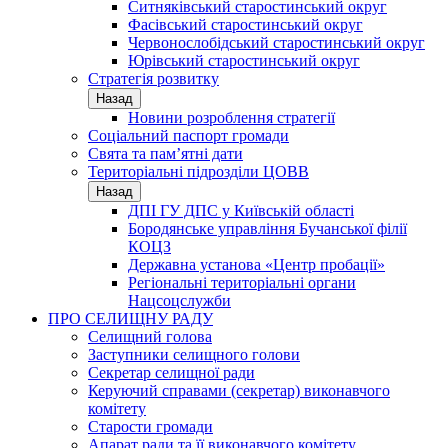
Ситняківський старостинський округ
Фасівський старостинський округ
Червонослобідський старостинський округ
Юрівський старостинський округ
Стратегія розвитку
Назад
Новини розроблення стратегії
Соціальний паспорт громади
Свята та пам’ятні дати
Територіальні підрозділи ЦОВВ
Назад
ДПІ ГУ ДПС у Київській області
Бородянське управління Бучанської філії
КОЦЗ
Державна установа «Центр пробації»
Регіональні територіальні органи
Нацсоцслужби
ПРО СЕЛИЩНУ РАДУ
Селищний голова
Заступники селищного голови
Секретар селищної ради
Керуючий справами (секретар) виконавчого
комітету
Старости громади
Апарат ради та її виконавчого комітету