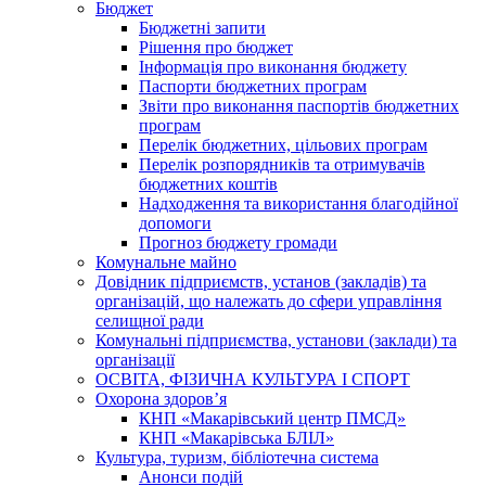
Бюджет
Бюджетні запити
Рішення про бюджет
Інформація про виконання бюджету
Паспорти бюджетних програм
Звіти про виконання паспортів бюджетних
програм
Перелік бюджетних, цільових програм
Перелік розпорядників та отримувачів
бюджетних коштів
Надходження та використання благодійної
допомоги
Прогноз бюджету громади
Комунальне майно
Довідник підприємств, установ (закладів) та
організацій, що належать до сфери управління
селищної ради
Комунальні підприємства, установи (заклади) та
організації
ОСВІТА, ФІЗИЧНА КУЛЬТУРА І СПОРТ
Охорона здоров’я
КНП «Макарівський центр ПМСД»
КНП «Макарівська БЛІЛ»
Культура, туризм, бібліотечна система
Анонси подій