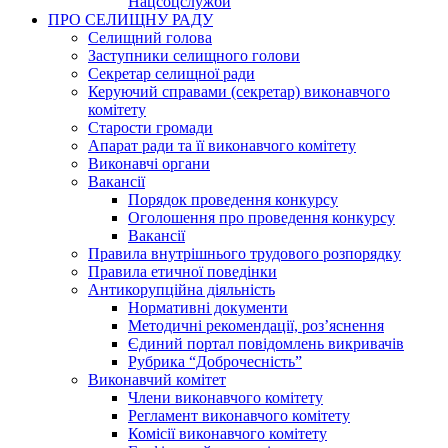
Нацсоцслужби
ПРО СЕЛИЩНУ РАДУ
Селищний голова
Заступники селищного голови
Секретар селищної ради
Керуючий справами (секретар) виконавчого
комітету
Старости громади
Апарат ради та її виконавчого комітету
Виконавчі органи
Вакансії
Порядок проведення конкурсу
Оголошення про проведення конкурсу
Вакансії
Правила внутрішнього трудового розпорядку
Правила етичної поведінки
Антикорупційна діяльність
Нормативні документи
Методичні рекомендації, роз’яснення
Єдиний портал повідомлень викривачів
Рубрика “Доброчесність”
Виконавчий комітет
Члени виконавчого комітету
Регламент виконавчого комітету
Комісії виконавчого комітету