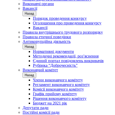
Виконавчі органи
Вакансії
Назад
Порядок проведення конкурсу
Оголошення про проведення конкурсу
Вакансії
Правила внутрішнього трудового розпорядку
Правила етичної поведінки
Антикорупційна діяльність
Назад
Нормативні документи
Методичні рекомендації, роз’яснення
Єдиний портал повідомлень викривачів
Рубрика “Доброчесність”
Виконавчий комітет
Назад
Члени виконавчого комітету
Регламент виконавчого комітету
Комісії виконавчого комітету
Графік прийому комітету
Рішення виконавчого комітету
Бюджет на 2021 рік
Депутати ради
Постійні комісії ради