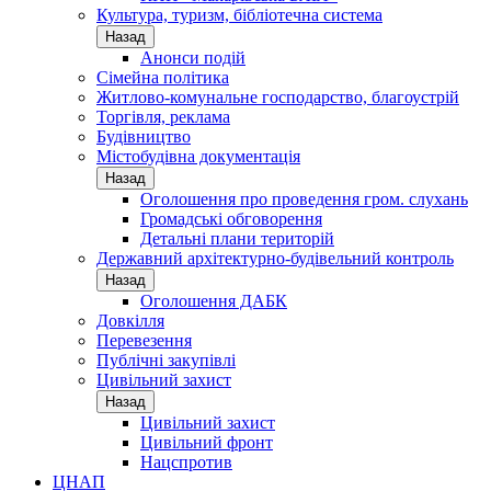
Культура, туризм, бібліотечна система
Назад
Анонси подій
Сімейна політика
Житлово-комунальне господарство, благоустрій
Торгівля, реклама
Будівництво
Містобудівна документація
Назад
Оголошення про проведення гром. слухань
Громадські обговорення
Детальні плани територій
Державний архітектурно-будівельний контроль
Назад
Оголошення ДАБК
Довкілля
Перевезення
Публічні закупівлі
Цивільний захист
Назад
Цивільний захист
Цивільний фронт
Нацспротив
ЦНАП