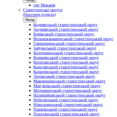
Назад
смт Макарів
Старостинські округи
(Населені пункти)
Назад
Кодрянський старостинський округ
Андріївський старостинський округ
Борівський старостинський округ
Великокарашинський старостинський округ
Гавронщинський старостинський округ
Забуянський старостинський округ
Колонщинський старостинський округ
Комарівський старостинський округ
Копилівський старостинський округ
Королівський старостинський округ
Калинівський старостинський округ
Липівський старостинський округ
Маковищанський старостинський округ
Мар’янівський старостинський округ
Мотижинський старостинський округ
Наливайківський старостинський округ
Небелицький старостинський округ
Ніжиловицький старостинський округ
Пашківський старостинський округ
Плахтянський старостинський округ