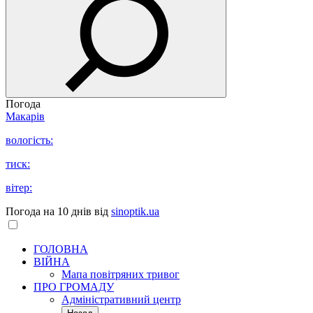
Погода
Макарів
вологість:
тиск:
вітер:
Погода на 10 днів від
sinoptik.ua
ГОЛОВНА
ВІЙНА
Мапа повітряних тривог
ПРО ГРОМАДУ
Aдміністративний центр