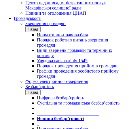
Центр надання адміністративних послуг
Макарівської селищної ради
Новини та оголошення ЦНАП
Громадськості
Звернення громадян
Назад
Нормативно-правова база
Порядок роботи з питань звернення
громадян
Види звернень громадян та терміни їх
розгляду
Урядова гаряча лінія 1545
Порядок проведення прийомів громадян
Графіки проведення особистого прийому
громадян
Форма електронного звернення
Безбар’єрність
Назад
Цифрова безбар’єрність
Суспільна та громадянська безбар’єрність
___________________________
___________________________
Новини безбар’єрності
_
Нормативно-правова база