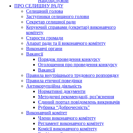
Нацсоцслужби
ПРО СЕЛИЩНУ РАДУ
Селищний голова
Заступники селищного голови
Секретар селищної ради
Керуючий справами (секретар) виконавчого
комітету
Старости громади
Апарат ради та її виконавчого комітету
Виконавчі органи
Вакансії
Порядок проведення конкурсу
Оголошення про проведення конкурсу
Вакансії
Правила внутрішнього трудового розпорядку
Правила етичної поведінки
Антикорупційна діяльність
Нормативні документи
Методичні рекомендації, роз’яснення
Єдиний портал повідомлень викривачів
Рубрика “Доброчесність”
Виконавчий комітет
Члени виконавчого комітету
Регламент виконавчого комітету
Комісії виконавчого комітету