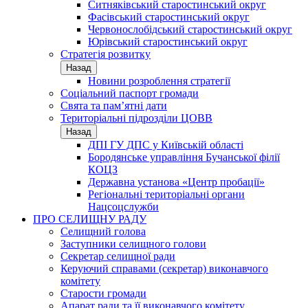
Ситняківський старостинський округ
Фасівський старостинський округ
Червонослобідський старостинський округ
Юрівський старостинський округ
Стратегія розвитку
Назад
Новини розроблення стратегії
Соціальний паспорт громади
Свята та пам’ятні дати
Територіальні підрозділи ЦОВВ
Назад
ДПІ ГУ ДПС у Київській області
Бородянське управління Бучанської філії
КОЦЗ
Державна установа «Центр пробації»
Регіональні територіальні органи
Нацсоцслужби
ПРО СЕЛИЩНУ РАДУ
Селищний голова
Заступники селищного голови
Секретар селищної ради
Керуючий справами (секретар) виконавчого
комітету
Старости громади
Апарат ради та її виконавчого комітету