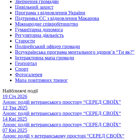
Звернення громадян
Цивільний захист
Програма з відновлення України
Підтримка ЄС з відновлення Макарова
Міжнародне співробітництво
Гуманітарна допомога
Регуляторна діяльність
Старости
Поліцейський офіцер громади
Всеукраїнська програма ментального здоров’я “Ти як?”
Інтерактивна мапа громади
Геопортал
Спорт
Фотогалерея
Мапа повітряних тривог
Найближчі події
19 Січ 2026
Анонс подій ветеранського простору “СЕРЕД СВОЇХ”
12 Тра 2025
Анонс подій ветеранського простору “СЕРЕД СВОЇХ“
14 Кві 2025
Анонс подій ветеранського простору “СЕРЕД СВОЇХ“
07 Кві 2025
Анонс подій у ветеранському просторі “СЕРЕД СВОЇХ“