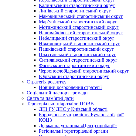
Калинівський старостинський округ
Липівський старостинський округ
Маковищанський старостинський округ
Мар’янівський старостинський округ
Мотижинський старостинський округ
Наливайківський старостинський округ
Небелицький старостинський округ
Ніжиловицький старостинський округ
Пашківський старостинський округ
Плахтянський старостинський округ
Ситняківський старостинський округ
Фасівський старостинський округ
Червонослобідський старостинський округ
Юрівський старостинський округ
Стратегія розвитку
Новини розроблення стратегії
Соціальний паспорт громади
Свята та пам’ятні дати
Територіальні підрозділи ЦОВВ
ДПІ ГУ ДПС у Київській області
Бородянське управління Бучанської філії
КОЦЗ
Державна установа «Центр пробації»
Регіональні територіальні органи