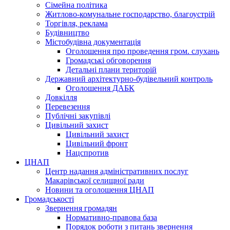
Сімейна політика
Житлово-комунальне господарство, благоустрій
Торгівля, реклама
Будівництво
Містобудівна документація
Оголошення про проведення гром. слухань
Громадські обговорення
Детальні плани територій
Державний архітектурно-будівельний контроль
Оголошення ДАБК
Довкілля
Перевезення
Публічні закупівлі
Цивільний захист
Цивільний захист
Цивільний фронт
Нацспротив
ЦНАП
Центр надання адміністративних послуг
Макарівської селищної ради
Новини та оголошення ЦНАП
Громадськості
Звернення громадян
Нормативно-правова база
Порядок роботи з питань звернення