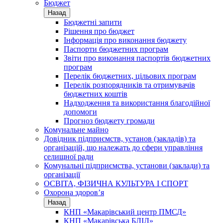
Бюджет
Назад
Бюджетні запити
Рішення про бюджет
Інформація про виконання бюджету
Паспорти бюджетних програм
Звіти про виконання паспортів бюджетних
програм
Перелік бюджетних, цільових програм
Перелік розпорядників та отримувачів
бюджетних коштів
Надходження та використання благодійної
допомоги
Прогноз бюджету громади
Комунальне майно
Довідник підприємств, установ (закладів) та
організацій, що належать до сфери управління
селищної ради
Комунальні підприємства, установи (заклади) та
організації
ОСВІТА, ФІЗИЧНА КУЛЬТУРА І СПОРТ
Охорона здоров’я
Назад
КНП «Макарівський центр ПМСД»
КНП «Макарівська БЛІЛ»