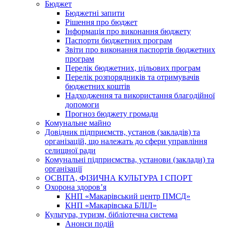
Бюджет
Бюджетні запити
Рішення про бюджет
Інформація про виконання бюджету
Паспорти бюджетних програм
Звіти про виконання паспортів бюджетних
програм
Перелік бюджетних, цільових програм
Перелік розпорядників та отримувачів
бюджетних коштів
Надходження та використання благодійної
допомоги
Прогноз бюджету громади
Комунальне майно
Довідник підприємств, установ (закладів) та
організацій, що належать до сфери управління
селищної ради
Комунальні підприємства, установи (заклади) та
організації
ОСВІТА, ФІЗИЧНА КУЛЬТУРА І СПОРТ
Охорона здоров’я
КНП «Макарівський центр ПМСД»
КНП «Макарівська БЛІЛ»
Культура, туризм, бібліотечна система
Анонси подій