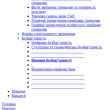
громадян
Види звернень громадян та терміни їх
розгляду
Урядова гаряча лінія 1545
Порядок проведення прийомів громадян
Графіки проведення особистого прийому
громадян
Форма електронного звернення
Безбар’єрність
Цифрова безбар’єрність
Суспільна та громадянська безбар’єрність
___________________________
___________________________
Новини безбар’єрності
_
Нормативно-правова база
___________________________
___________________________
___________________________
___________________________
Новини
Вакансії
Головна
Новини