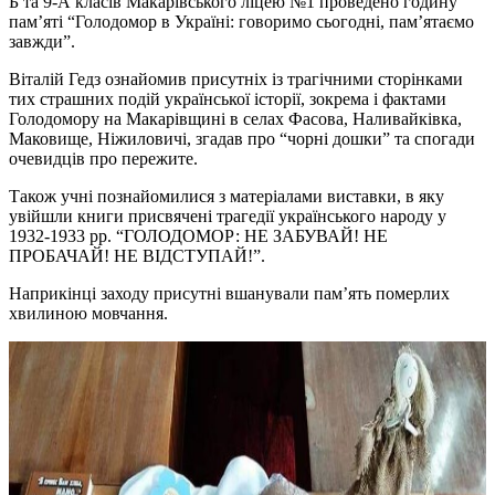
Б та 9-А класів Макарівського ліцею №1 проведено годину
пам’яті “Голодомор в Україні: говоримо сьогодні, пам’ятаємо
завжди”.
Віталій Гедз ознайомив присутніх із трагічними сторінками
тих страшних подій української історії, зокрема і фактами
Голодомору на Макарівщині в селах Фасова, Наливайківка,
Маковище, Ніжиловичі, згадав про “чорні дошки” та спогади
очевидців про пережите.
Також учні познайомилися з матеріалами виставки, в яку
увійшли книги присвячені трагедії українського народу у
1932-1933 рр. “ГОЛОДОМОР: НЕ ЗАБУВАЙ! НЕ
ПРОБАЧАЙ! НЕ ВІДСТУПАЙ!”.
Наприкінці заходу присутні вшанували пам’ять померлих
хвилиною мовчання.