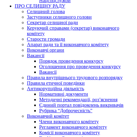
Нацсоцслужби
ПРО СЕЛИЩНУ РАДУ
Селищний голова
Заступники селищного голови
Секретар селищної ради
Керуючий справами (секретар) виконавчого
комітету
Старости громади
Апарат ради та її виконавчого комітету
Виконавчі органи
Вакансії
Порядок проведення конкурсу
Оголошення про проведення конкурсу
Вакансії
Правила внутрішнього трудового розпорядку
Правила етичної поведінки
Антикорупційна діяльність
Нормативні документи
Методичні рекомендації, роз’яснення
Єдиний портал повідомлень викривачів
Рубрика “Доброчесність”
Виконавчий комітет
Члени виконавчого комітету
Регламент виконавчого комітету
Комісії виконавчого комітету