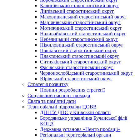
Калинівський старостинський округ
Липівський старостинський округ
Маковищанський старостинський округ
Мар’янівський старостинський округ
Мотижинський старостинський округ
Наливайківський старостинський округ
Небелицький старостинський округ
Ніжиловицький старостинський округ
Пашківський старостинський округ
Плахтянський старостинський округ
Ситняківський старостинський округ
Фасівський старостинський округ
Червонослобідський старостинський округ
Юрівський старостинський округ
Стратегія розвитку
Новини розроблення стратегії
Соціальний паспорт громади
Свята та пам’ятні дати
Територіальні підрозділи ЦОВВ
ДПІ ГУ ДПС у Київській області
Бородянське управління Бучанської філії
КОЦЗ
Державна установа «Центр пробації»
Регіональні територіальні органи