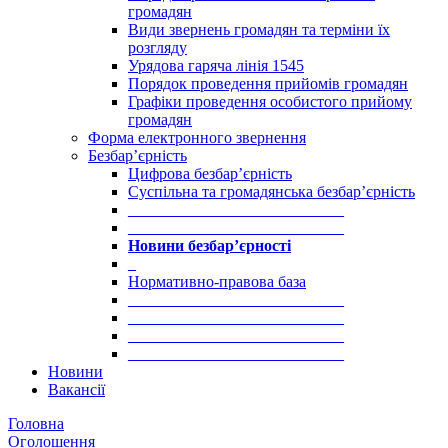
громадян
Види звернень громадян та терміни їх
розгляду
Урядова гаряча лінія 1545
Порядок проведення прийомів громадян
Графіки проведення особистого прийому
громадян
Форма електронного звернення
Безбар’єрність
Цифрова безбар’єрність
Суспільна та громадянська безбар’єрність
___________________________
___________________________
Новини безбар’єрності
_
Нормативно-правова база
___________________________
___________________________
___________________________
___________________________
Новини
Вакансії
Головна
Оголошення