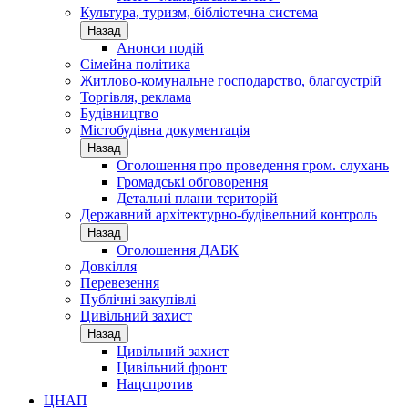
Культура, туризм, бібліотечна система
Назад
Анонси подій
Сімейна політика
Житлово-комунальне господарство, благоустрій
Торгівля, реклама
Будівництво
Містобудівна документація
Назад
Оголошення про проведення гром. слухань
Громадські обговорення
Детальні плани територій
Державний архітектурно-будівельний контроль
Назад
Оголошення ДАБК
Довкілля
Перевезення
Публічні закупівлі
Цивільний захист
Назад
Цивільний захист
Цивільний фронт
Нацспротив
ЦНАП