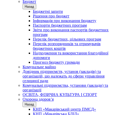
Бюджет
Назад
Бюджетні запити
Рішення про бюджет
Інформація про виконання бюджету
Паспорти бюджетних програм
Звіти про виконання паспортів бюджетних
програм
Перелік бюджетних, цільових програм
Перелік розпорядників та отримувачів
бюджетних коштів
Надходження та використання благодійної
допомоги
Прогноз бюджету громади
Комунальне майно
Довідник підприємств, установ (закладів) та
організацій, що належать до сфери управління
селищної ради
Комунальні підприємства, установи (заклади) та
організації
ОСВІТА, ФІЗИЧНА КУЛЬТУРА І СПОРТ
Охорона здоров’я
Назад
КНП «Макарівський центр ПМСД»
КНП «Макарівська БЛІЛ»