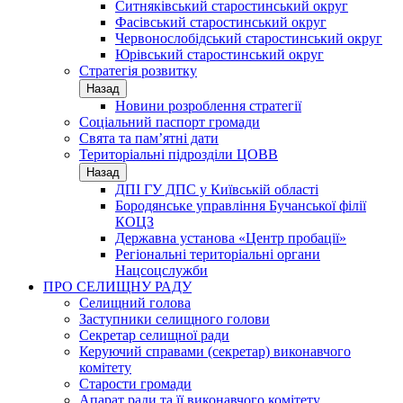
Ситняківський старостинський округ
Фасівський старостинський округ
Червонослобідський старостинський округ
Юрівський старостинський округ
Стратегія розвитку
Назад
Новини розроблення стратегії
Соціальний паспорт громади
Свята та пам’ятні дати
Територіальні підрозділи ЦОВВ
Назад
ДПІ ГУ ДПС у Київській області
Бородянське управління Бучанської філії
КОЦЗ
Державна установа «Центр пробації»
Регіональні територіальні органи
Нацсоцслужби
ПРО СЕЛИЩНУ РАДУ
Селищний голова
Заступники селищного голови
Секретар селищної ради
Керуючий справами (секретар) виконавчого
комітету
Старости громади
Апарат ради та її виконавчого комітету