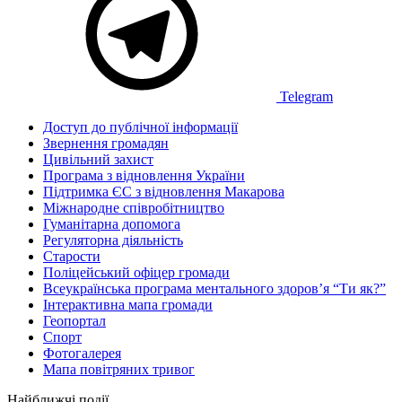
Telegram
Доступ до публічної інформації
Звернення громадян
Цивільний захист
Програма з відновлення України
Підтримка ЄС з відновлення Макарова
Міжнародне співробітництво
Гуманітарна допомога
Регуляторна діяльність
Старости
Поліцейський офіцер громади
Всеукраїнська програма ментального здоров’я “Ти як?”
Інтерактивна мапа громади
Геопортал
Спорт
Фотогалерея
Мапа повітряних тривог
Найближчі події