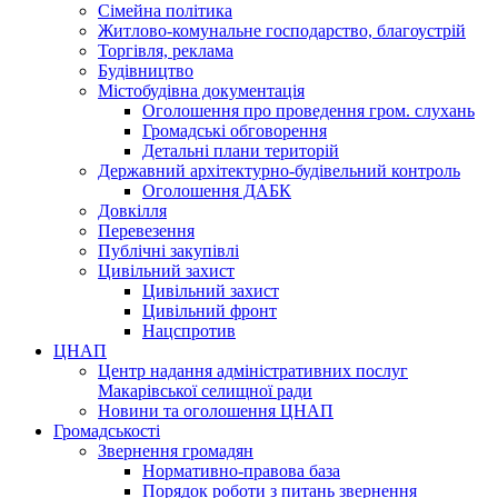
Сімейна політика
Житлово-комунальне господарство, благоустрій
Торгівля, реклама
Будівництво
Містобудівна документація
Оголошення про проведення гром. слухань
Громадські обговорення
Детальні плани територій
Державний архітектурно-будівельний контроль
Оголошення ДАБК
Довкілля
Перевезення
Публічні закупівлі
Цивільний захист
Цивільний захист
Цивільний фронт
Нацспротив
ЦНАП
Центр надання адміністративних послуг
Макарівської селищної ради
Новини та оголошення ЦНАП
Громадськості
Звернення громадян
Нормативно-правова база
Порядок роботи з питань звернення