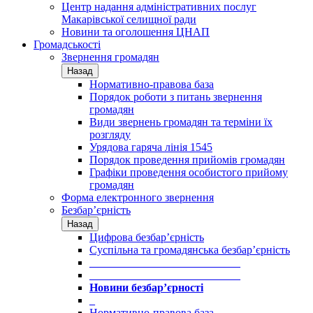
Центр надання адміністративних послуг
Макарівської селищної ради
Новини та оголошення ЦНАП
Громадськості
Звернення громадян
Назад
Нормативно-правова база
Порядок роботи з питань звернення
громадян
Види звернень громадян та терміни їх
розгляду
Урядова гаряча лінія 1545
Порядок проведення прийомів громадян
Графіки проведення особистого прийому
громадян
Форма електронного звернення
Безбар’єрність
Назад
Цифрова безбар’єрність
Суспільна та громадянська безбар’єрність
___________________________
___________________________
Новини безбар’єрності
_
Нормативно-правова база