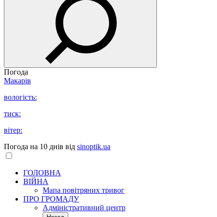
Погода
Макарів
вологість:
тиск:
вітер:
Погода на 10 днів від
sinoptik.ua
ГОЛОВНА
ВІЙНА
Мапа повітряних тривог
ПРО ГРОМАДУ
Aдміністративний центр