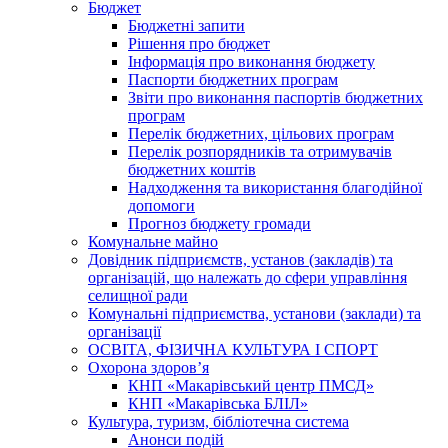
Бюджет
Бюджетні запити
Рішення про бюджет
Інформація про виконання бюджету
Паспорти бюджетних програм
Звіти про виконання паспортів бюджетних
програм
Перелік бюджетних, цільових програм
Перелік розпорядників та отримувачів
бюджетних коштів
Надходження та використання благодійної
допомоги
Прогноз бюджету громади
Комунальне майно
Довідник підприємств, установ (закладів) та
організацій, що належать до сфери управління
селищної ради
Комунальні підприємства, установи (заклади) та
організації
ОСВІТА, ФІЗИЧНА КУЛЬТУРА І СПОРТ
Охорона здоров’я
КНП «Макарівський центр ПМСД»
КНП «Макарівська БЛІЛ»
Культура, туризм, бібліотечна система
Анонси подій