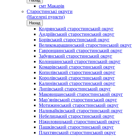
Назад
смт Макарів
Старостинські округи
(Населені пункти)
Назад
Кодрянський старостинський округ
Андріївський старостинський округ
Борівський старостинський округ
Великокарашинський старостинський округ
Гавронщинський старостинський округ
Забуянський старостинський округ
Колонщинський старостинський округ
Комарівський старостинський округ
Копилівський старостинський округ
Королівський старостинський округ
Калинівський старостинський округ
Липівський старостинський округ
Маковищанський старостинський округ
Мар’янівський старостинський округ
Мотижинський старостинський округ
Наливайківський старостинський округ
Небелицький старостинський округ
Ніжиловицький старостинський округ
Пашківський старостинський округ
Плахтянський старостинський округ