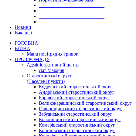
___________________________
___________________________
___________________________
___________________________
Новини
Вакансії
ГОЛОВНА
ВІЙНА
Мапа повітряних тривог
ПРО ГРОМАДУ
Aдміністративний центр
смт Макарів
Старостинські округи
(Населені пункти)
Кодрянський старостинський округ
Андріївський старостинський округ
Борівський старостинський округ
Великокарашинський старостинський округ
Гавронщинський старостинський округ
Забуянський старостинський округ
Колонщинський старостинський округ
Комарівський старостинський округ
Копилівський старостинський округ
Королівський старостинський округ