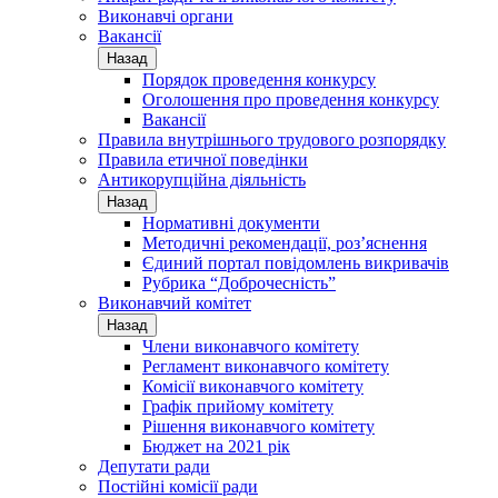
Виконавчі органи
Вакансії
Назад
Порядок проведення конкурсу
Оголошення про проведення конкурсу
Вакансії
Правила внутрішнього трудового розпорядку
Правила етичної поведінки
Антикорупційна діяльність
Назад
Нормативні документи
Методичні рекомендації, роз’яснення
Єдиний портал повідомлень викривачів
Рубрика “Доброчесність”
Виконавчий комітет
Назад
Члени виконавчого комітету
Регламент виконавчого комітету
Комісії виконавчого комітету
Графік прийому комітету
Рішення виконавчого комітету
Бюджет на 2021 рік
Депутати ради
Постійні комісії ради