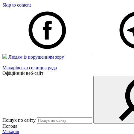
Skip to content
Людям із порушенням зору
Макарівська селищна рада
Офіційний веб-сайт
Пошук по сайту
Погода
Макарів