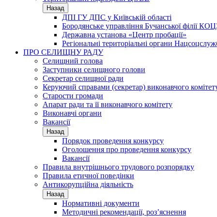
Назад
ДПІ ГУ ДПС у Київській області
Бородянське управління Бучанської філії КОЦ
Державна установа «Центр пробації»
Регіональні територіальні органи Нацсоцслу
ПРО СЕЛИЩНУ РАДУ
Селищний голова
Заступники селищного голови
Секретар селищної ради
Керуючий справами (секретар) виконавчого комітет
Старости громади
Апарат ради та її виконавчого комітету
Виконавчі органи
Вакансії
Назад
Порядок проведення конкурсу
Оголошення про проведення конкурсу
Вакансії
Правила внутрішнього трудового розпорядку
Правила етичної поведінки
Антикорупційна діяльність
Назад
Нормативні документи
Методичні рекомендації, роз’яснення