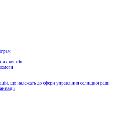
ограм
тних коштів
помоги
зацій, що належать до сфери управління селищної ради
анізації