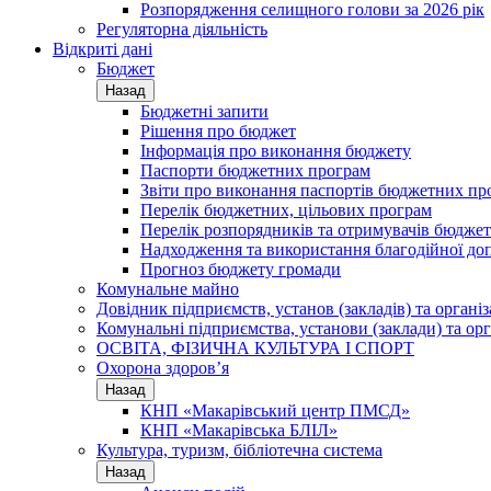
Розпорядження селищного голови за 2026 рік
Регуляторна діяльність
Відкриті дані
Бюджет
Назад
Бюджетні запити
Рішення про бюджет
Інформація про виконання бюджету
Паспорти бюджетних програм
Звіти про виконання паспортів бюджетних пр
Перелік бюджетних, цільових програм
Перелік розпорядників та отримувачів бюдже
Надходження та використання благодійної до
Прогноз бюджету громади
Комунальне майно
Довідник підприємств, установ (закладів) та органі
Комунальні підприємства, установи (заклади) та орг
ОСВІТА, ФІЗИЧНА КУЛЬТУРА І СПОРТ
Охорона здоров’я
Назад
КНП «Макарівський центр ПМСД»
КНП «Макарівська БЛІЛ»
Культура, туризм, бібліотечна система
Назад