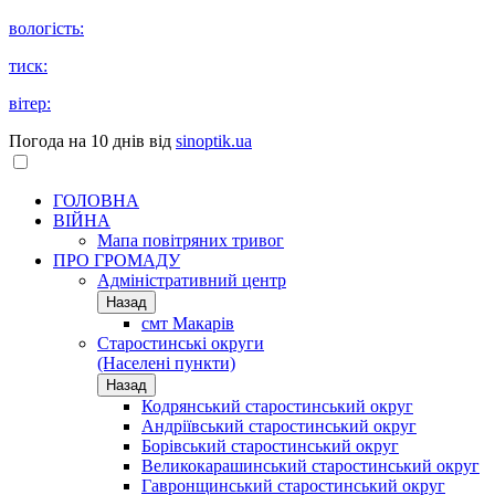
вологість:
тиск:
вітер:
Погода на 10 днів від
sinoptik.ua
ГОЛОВНА
ВІЙНА
Мапа повітряних тривог
ПРО ГРОМАДУ
Aдміністративний центр
Назад
смт Макарів
Старостинські округи
(Населені пункти)
Назад
Кодрянський старостинський округ
Андріївський старостинський округ
Борівський старостинський округ
Великокарашинський старостинський округ
Гавронщинський старостинський округ