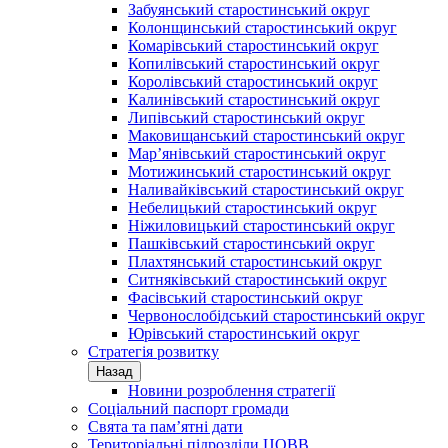
Забуянський старостинський округ
Колонщинський старостинський округ
Комарівський старостинський округ
Копилівський старостинський округ
Королівський старостинський округ
Калинівський старостинський округ
Липівський старостинський округ
Маковищанський старостинський округ
Мар’янівський старостинський округ
Мотижинський старостинський округ
Наливайківський старостинський округ
Небелицький старостинський округ
Ніжиловицький старостинський округ
Пашківський старостинський округ
Плахтянський старостинський округ
Ситняківський старостинський округ
Фасівський старостинський округ
Червонослобідський старостинський округ
Юрівський старостинський округ
Стратегія розвитку
Назад
Новини розроблення стратегії
Соціальний паспорт громади
Свята та пам’ятні дати
Територіальні підрозділи ЦОВВ