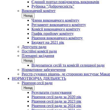
Єдиний портал повідомлень викривачів
Рубрика “Доброчесність”
Виконавчий комітет
Назад
Члени виконавчого комітету
Регламент виконавчого комітету
Комісії виконавчого комітету
Графік прийому комітету
Рішення виконавчого комітету
Бюджет на 2021 рік
Депутати ради
Постійні комісії ради
Пленарні засідання
Назад
Відеозаписи сесій та комісій селищної ради
Нормативне забезпечення
Реєстр судових рішень, де стороною виступає Мака
НОРМОТВОРЧА ДІЯЛЬНІСТЬ
Рішення сесії ради
Назад
Результати голосування
Рішення сесії ради за 2020 рік
Рішення сесії ради за 2023 рік
Рішення сесії ради за 2024 рік