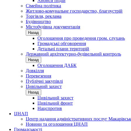
Анонси подій
Сімейна політика
Житлово-комунальне господарство, благоустрій
Торгівля, реклама
Будівництво
Містобудівна документація
Назад
Оголошення про проведення гром. слухань
Громадські обговорення
Детальні плани територій
Державний архітектурно-будівельний контроль
Назад
Оголошення ДАБК
Довкілля
Перевезення
Публічні закупівлі
Цивільний захист
Назад
Цивільний захист
Цивільний фронт
Нацспротив
ЦНАП
Центр надання адміністративних послуг Макарівськ
Новини та оголошення ЦНАП
Громадськості