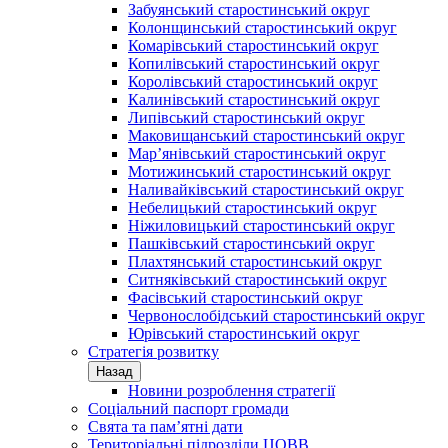
Забуянський старостинський округ
Колонщинський старостинський округ
Комарівський старостинський округ
Копилівський старостинський округ
Королівський старостинський округ
Калинівський старостинський округ
Липівський старостинський округ
Маковищанський старостинський округ
Мар’янівський старостинський округ
Мотижинський старостинський округ
Наливайківський старостинський округ
Небелицький старостинський округ
Ніжиловицький старостинський округ
Пашківський старостинський округ
Плахтянський старостинський округ
Ситняківський старостинський округ
Фасівський старостинський округ
Червонослобідський старостинський округ
Юрівський старостинський округ
Стратегія розвитку
Назад
Новини розроблення стратегії
Соціальний паспорт громади
Свята та пам’ятні дати
Територіальні підрозділи ЦОВВ