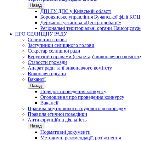
Назад
ДПІ ГУ ДПС у Київській області
Бородянське управління Бучанської філії КОЦ
Державна установа «Центр пробації»
Регіональні територіальні органи Нацсоцслу
ПРО СЕЛИЩНУ РАДУ
Селищний голова
Заступники селищного голови
Секретар селищної ради
Керуючий справами (секретар) виконавчого комітет
Старости громади
Апарат ради та її виконавчого комітету
Виконавчі органи
Вакансії
Назад
Порядок проведення конкурсу
Оголошення про проведення конкурсу
Вакансії
Правила внутрішнього трудового розпорядку
Правила етичної поведінки
Антикорупційна діяльність
Назад
Нормативні документи
Методичні рекомендації, роз’яснення