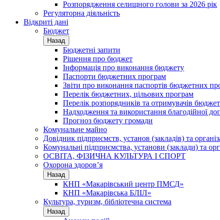
Розпорядження селищного голови за 2026 рік
Регуляторна діяльність
Відкриті дані
Бюджет
Назад
Бюджетні запити
Рішення про бюджет
Інформація про виконання бюджету
Паспорти бюджетних програм
Звіти про виконання паспортів бюджетних пр
Перелік бюджетних, цільових програм
Перелік розпорядників та отримувачів бюдже
Надходження та використання благодійної до
Прогноз бюджету громади
Комунальне майно
Довідник підприємств, установ (закладів) та органі
Комунальні підприємства, установи (заклади) та орг
ОСВІТА, ФІЗИЧНА КУЛЬТУРА І СПОРТ
Охорона здоров’я
Назад
КНП «Макарівський центр ПМСД»
КНП «Макарівська БЛІЛ»
Культура, туризм, бібліотечна система
Назад