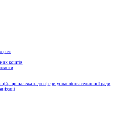
ограм
тних коштів
помоги
зацій, що належать до сфери управління селищної ради
анізації