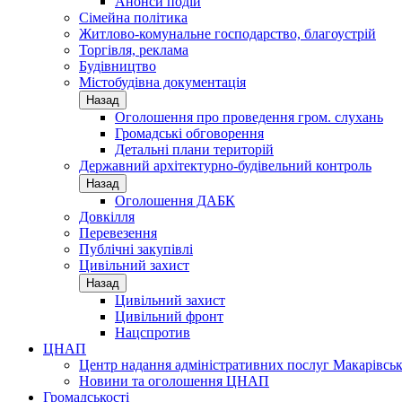
Анонси подій
Сімейна політика
Житлово-комунальне господарство, благоустрій
Торгівля, реклама
Будівництво
Містобудівна документація
Назад
Оголошення про проведення гром. слухань
Громадські обговорення
Детальні плани територій
Державний архітектурно-будівельний контроль
Назад
Оголошення ДАБК
Довкілля
Перевезення
Публічні закупівлі
Цивільний захист
Назад
Цивільний захист
Цивільний фронт
Нацспротив
ЦНАП
Центр надання адміністративних послуг Макарівськ
Новини та оголошення ЦНАП
Громадськості