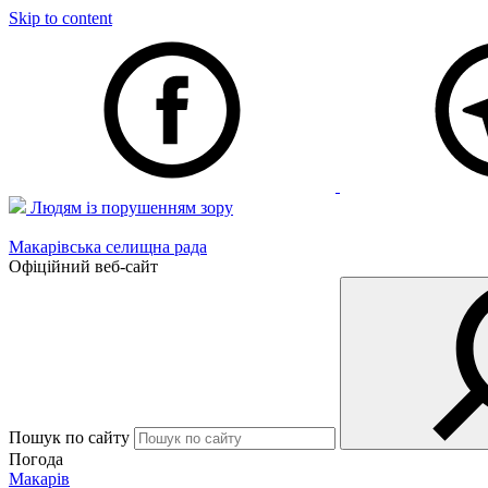
Skip to content
Людям із порушенням зору
Макарівська селищна рада
Офіційний веб-сайт
Пошук по сайту
Погода
Макарів