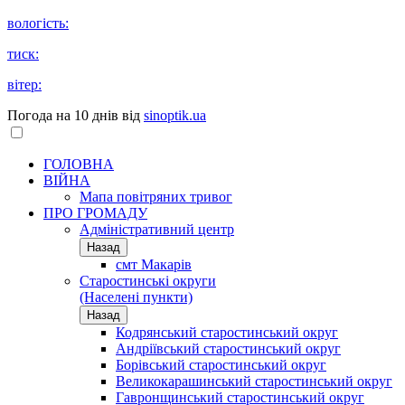
вологість:
тиск:
вітер:
Погода на 10 днів від
sinoptik.ua
ГОЛОВНА
ВІЙНА
Мапа повітряних тривог
ПРО ГРОМАДУ
Aдміністративний центр
Назад
смт Макарів
Старостинські округи
(Населені пункти)
Назад
Кодрянський старостинський округ
Андріївський старостинський округ
Борівський старостинський округ
Великокарашинський старостинський округ
Гавронщинський старостинський округ