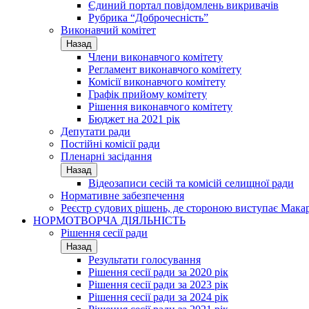
Єдиний портал повідомлень викривачів
Рубрика “Доброчесність”
Виконавчий комітет
Назад
Члени виконавчого комітету
Регламент виконавчого комітету
Комісії виконавчого комітету
Графік прийому комітету
Рішення виконавчого комітету
Бюджет на 2021 рік
Депутати ради
Постійні комісії ради
Пленарні засідання
Назад
Відеозаписи сесій та комісій селищної ради
Нормативне забезпечення
Реєстр судових рішень, де стороною виступає Мака
НОРМОТВОРЧА ДІЯЛЬНІСТЬ
Рішення сесії ради
Назад
Результати голосування
Рішення сесії ради за 2020 рік
Рішення сесії ради за 2023 рік
Рішення сесії ради за 2024 рік