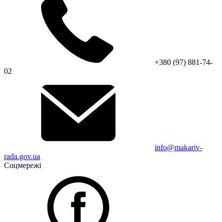
+380 (97) 881-74-
02
info@makariv-
rada.gov.ua
Соцмережі