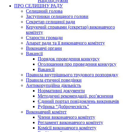
Нацсоцслужби
ПРО СЕЛИЩНУ РАДУ
Селищний голова
Заступники селищного голови
Секретар селищної ради
Керуючий справами (секретар) виконавчого
комітету
Старости громади
Апарат ради та її виконавчого комітету
Виконавчі органи
Вакансії
Порядок проведення конкурсу
Оголошення про проведення конкурсу
Вакансії
Правила внутрішнього трудового розпорядку
Правила етичної поведінки
Антикорупційна діяльність
Нормативні документи
Методичні рекомендації, роз’яснення
Єдиний портал повідомлень викривачів
Рубрика “Доброчесність”
Виконавчий комітет
Члени виконавчого комітету
Регламент виконавчого комітету
Комісії виконавчого комітету