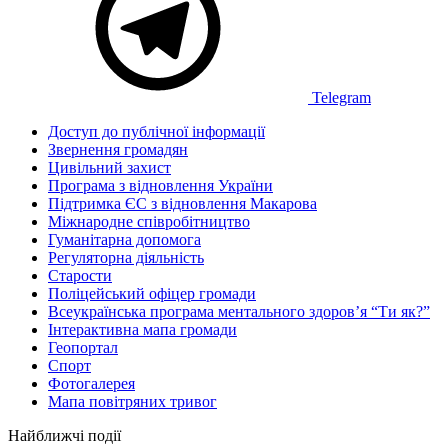
Telegram
Доступ до публічної інформації
Звернення громадян
Цивільний захист
Програма з відновлення України
Підтримка ЄС з відновлення Макарова
Міжнародне співробітництво
Гуманітарна допомога
Регуляторна діяльність
Старости
Поліцейський офіцер громади
Всеукраїнська програма ментального здоров’я “Ти як?”
Інтерактивна мапа громади
Геопортал
Спорт
Фотогалерея
Мапа повітряних тривог
Найближчі події