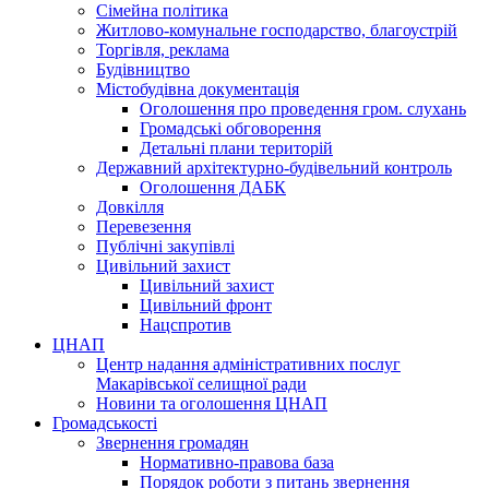
Сімейна політика
Житлово-комунальне господарство, благоустрій
Торгівля, реклама
Будівництво
Містобудівна документація
Оголошення про проведення гром. слухань
Громадські обговорення
Детальні плани територій
Державний архітектурно-будівельний контроль
Оголошення ДАБК
Довкілля
Перевезення
Публічні закупівлі
Цивільний захист
Цивільний захист
Цивільний фронт
Нацспротив
ЦНАП
Центр надання адміністративних послуг
Макарівської селищної ради
Новини та оголошення ЦНАП
Громадськості
Звернення громадян
Нормативно-правова база
Порядок роботи з питань звернення