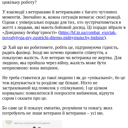
цивільну роботу?
У взаємодії з ветеранами й ветеранками є багато чутливих
моментів. Звичайно ж, кожна ситуація вимагає своєї реакції.
Однак є універсальні поради для тих, хто зустрічатиметься в
житті з людьми, які мають бойовий досвід. Ці поради зібрали в
«Довіднику безбар’єрності» (
https://bf.in.ua/combat_exp/iak-
povodytysia-pry-zustrichi-diiemo-pidtrymuiuchy-hidnist/
).
🤝 Хай що ви робитимете, робіть це, підтримуючи гідність,
радять фахівці. Іноді ми хочемо проявити співчуття, а
показуємо жалість. Але ветеран чи ветеранка не жертва. Для
людини, яка пройшла через війну, жалість може бути
неприємною: вона знецінює.
Не треба ставитися до такої людини і як до «унікальної», бо це
теж відчувається та розділяє ще більше. Ніхто не
застрахований від помилок у спілкуванні. І це цілком
нормально: помилитися й попросити вибачення, відчути
сором і сказати про це.
Бо саме це й показує емпатію, розуміння та повагу, яких
потребують не лише ветерани й ветеранки – усі ми.