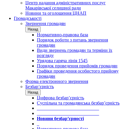
Центр надання адміністративних послуг
Макарівської селищної ради
Новини та оголошення ЦНАП
Громадськості
Звернення громадян
Назад
Нормативно-правова база
Порядок роботи з питань звернення
громадян
Види звернень громадян та терміни їх
розгляду
Урядова гаряча лінія 1545
Порядок проведення прийомів громадян
Графіки проведення особистого прийому
громадян
Форма електронного звернення
Безбар’єрність
Назад
Цифрова безбар’єрність
Суспільна та громадянська безбар’єрність
___________________________
___________________________
Новини безбар’єрності
_
Нормативно-правова база