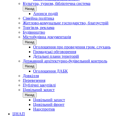
Культура, туризм, бібліотечна система
Назад
Анонси подій
Сімейна політика
Житлово-комунальне господарство, благоустрій
Торгівля, реклама
Будівництво
Містобудівна документація
Назад
Оголошення про проведення гром. слухань
Громадські обговорення
Детальні плани територій
Державний архітектурно-будівельний контроль
Назад
Оголошення ДАБК
Довкілля
Перевезення
Публічні закупівлі
Цивільний захист
Назад
Цивільний захист
Цивільний фронт
Нацспротив
ЦНАП