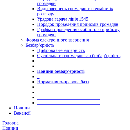
громадян
Види звернень громадян та терміни їх
розгляду
Урядова гаряча лінія 1545
Порядок проведення прийомів громадян
Графіки проведення особистого прийому
громадян
Форма електронного звернення
Безбар’єрність
Цифрова безбар’єрність
Суспільна та громадянська безбар’єрність
___________________________
___________________________
Новини безбар’єрності
_
Нормативно-правова база
___________________________
___________________________
___________________________
___________________________
Новини
Вакансії
Головна
Новини