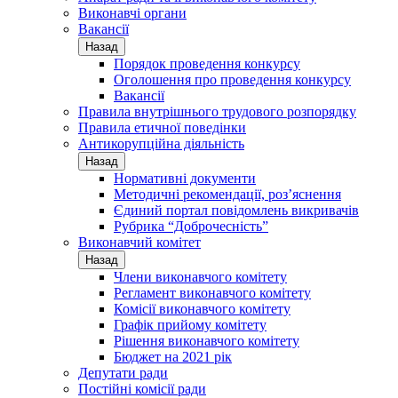
Виконавчі органи
Вакансії
Назад
Порядок проведення конкурсу
Оголошення про проведення конкурсу
Вакансії
Правила внутрішнього трудового розпорядку
Правила етичної поведінки
Антикорупційна діяльність
Назад
Нормативні документи
Методичні рекомендації, роз’яснення
Єдиний портал повідомлень викривачів
Рубрика “Доброчесність”
Виконавчий комітет
Назад
Члени виконавчого комітету
Регламент виконавчого комітету
Комісії виконавчого комітету
Графік прийому комітету
Рішення виконавчого комітету
Бюджет на 2021 рік
Депутати ради
Постійні комісії ради