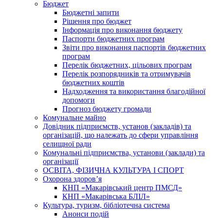
Бюджет
Бюджетні запити
Рішення про бюджет
Інформація про виконання бюджету
Паспорти бюджетних програм
Звіти про виконання паспортів бюджетних
програм
Перелік бюджетних, цільових програм
Перелік розпорядників та отримувачів
бюджетних коштів
Надходження та використання благодійної
допомоги
Прогноз бюджету громади
Комунальне майно
Довідник підприємств, установ (закладів) та
організацій, що належать до сфери управління
селищної ради
Комунальні підприємства, установи (заклади) та
організації
ОСВІТА, ФІЗИЧНА КУЛЬТУРА І СПОРТ
Охорона здоров’я
КНП «Макарівський центр ПМСД»
КНП «Макарівська БЛІЛ»
Культура, туризм, бібліотечна система
Анонси подій