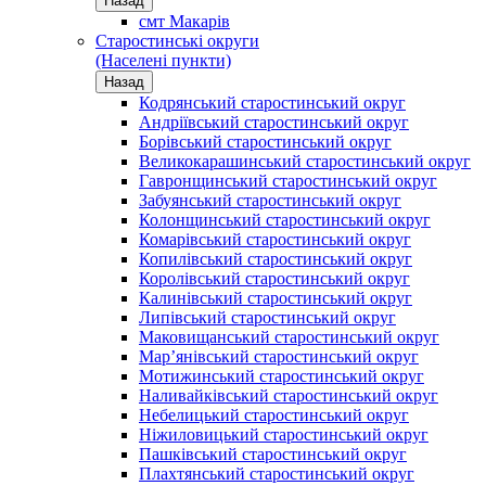
Назад
смт Макарів
Старостинські округи
(Населені пункти)
Назад
Кодрянський старостинський округ
Андріївський старостинський округ
Борівський старостинський округ
Великокарашинський старостинський округ
Гавронщинський старостинський округ
Забуянський старостинський округ
Колонщинський старостинський округ
Комарівський старостинський округ
Копилівський старостинський округ
Королівський старостинський округ
Калинівський старостинський округ
Липівський старостинський округ
Маковищанський старостинський округ
Мар’янівський старостинський округ
Мотижинський старостинський округ
Наливайківський старостинський округ
Небелицький старостинський округ
Ніжиловицький старостинський округ
Пашківський старостинський округ
Плахтянський старостинський округ