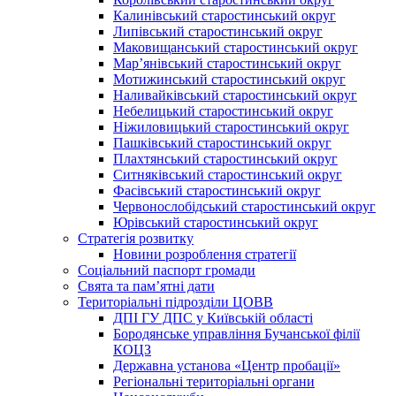
Калинівський старостинський округ
Липівський старостинський округ
Маковищанський старостинський округ
Мар’янівський старостинський округ
Мотижинський старостинський округ
Наливайківський старостинський округ
Небелицький старостинський округ
Ніжиловицький старостинський округ
Пашківський старостинський округ
Плахтянський старостинський округ
Ситняківський старостинський округ
Фасівський старостинський округ
Червонослобідський старостинський округ
Юрівський старостинський округ
Стратегія розвитку
Новини розроблення стратегії
Соціальний паспорт громади
Свята та пам’ятні дати
Територіальні підрозділи ЦОВВ
ДПІ ГУ ДПС у Київській області
Бородянське управління Бучанської філії
КОЦЗ
Державна установа «Центр пробації»
Регіональні територіальні органи