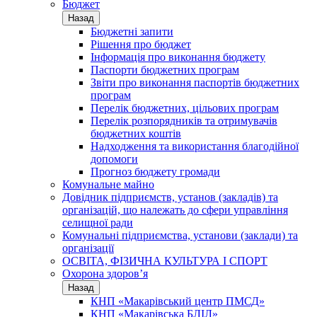
Бюджет
Назад
Бюджетні запити
Рішення про бюджет
Інформація про виконання бюджету
Паспорти бюджетних програм
Звіти про виконання паспортів бюджетних
програм
Перелік бюджетних, цільових програм
Перелік розпорядників та отримувачів
бюджетних коштів
Надходження та використання благодійної
допомоги
Прогноз бюджету громади
Комунальне майно
Довідник підприємств, установ (закладів) та
організацій, що належать до сфери управління
селищної ради
Комунальні підприємства, установи (заклади) та
організації
ОСВІТА, ФІЗИЧНА КУЛЬТУРА І СПОРТ
Охорона здоров’я
Назад
КНП «Макарівський центр ПМСД»
КНП «Макарівська БЛІЛ»