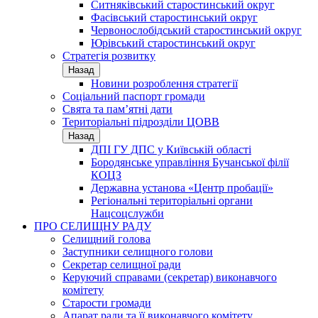
Ситняківський старостинський округ
Фасівський старостинський округ
Червонослобідський старостинський округ
Юрівський старостинський округ
Стратегія розвитку
Назад
Новини розроблення стратегії
Соціальний паспорт громади
Свята та пам’ятні дати
Територіальні підрозділи ЦОВВ
Назад
ДПІ ГУ ДПС у Київській області
Бородянське управління Бучанської філії
КОЦЗ
Державна установа «Центр пробації»
Регіональні територіальні органи
Нацсоцслужби
ПРО СЕЛИЩНУ РАДУ
Селищний голова
Заступники селищного голови
Секретар селищної ради
Керуючий справами (секретар) виконавчого
комітету
Старости громади
Апарат ради та її виконавчого комітету