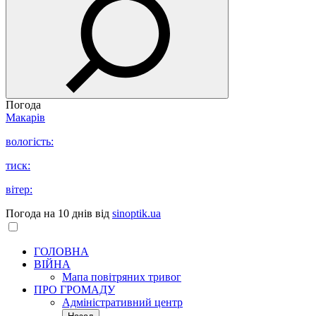
Погода
Макарів
вологість:
тиск:
вітер:
Погода на 10 днів від
sinoptik.ua
ГОЛОВНА
ВІЙНА
Мапа повітряних тривог
ПРО ГРОМАДУ
Aдміністративний центр