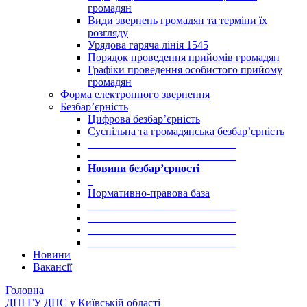
громадян
Види звернень громадян та терміни їх
розгляду
Урядова гаряча лінія 1545
Порядок проведення прийомів громадян
Графіки проведення особистого прийому
громадян
Форма електронного звернення
Безбар’єрність
Цифрова безбар’єрність
Суспільна та громадянська безбар’єрність
___________________________
___________________________
Новини безбар’єрності
_
Нормативно-правова база
___________________________
___________________________
___________________________
___________________________
Новини
Вакансії
Головна
ДПІ ГУ ДПС у Київській області