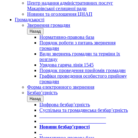
Центр надання адміністративних послуг
Макарівської селищної ради
Новини та оголошення ЦНАП
Громадськості
Звернення громадян
Назад
Нормативно-правова база
Порядок роботи з питань звернення
громадян
Види звернень громадян та терміни їх
розгляду
Урядова гаряча лінія 1545
Порядок проведення прийомів громадян
Графіки проведення особистого прийому
громадян
Форма електронного звернення
Безбар’єрність
Назад
Цифрова безбар’єрність
Суспільна та громадянська безбар’єрність
___________________________
___________________________
Новини безбар’єрності
_
Нормативно-правова база