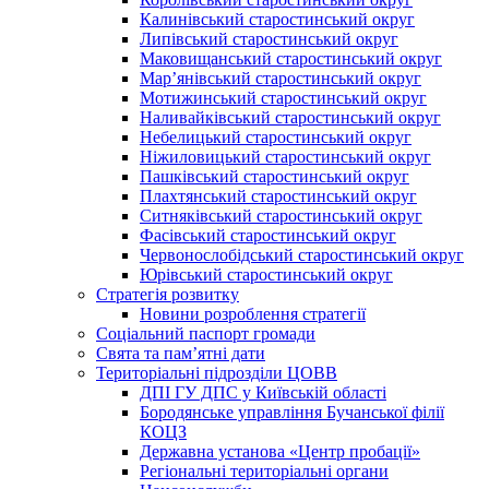
Калинівський старостинський округ
Липівський старостинський округ
Маковищанський старостинський округ
Мар’янівський старостинський округ
Мотижинський старостинський округ
Наливайківський старостинський округ
Небелицький старостинський округ
Ніжиловицький старостинський округ
Пашківський старостинський округ
Плахтянський старостинський округ
Ситняківський старостинський округ
Фасівський старостинський округ
Червонослобідський старостинський округ
Юрівський старостинський округ
Стратегія розвитку
Новини розроблення стратегії
Соціальний паспорт громади
Свята та пам’ятні дати
Територіальні підрозділи ЦОВВ
ДПІ ГУ ДПС у Київській області
Бородянське управління Бучанської філії
КОЦЗ
Державна установа «Центр пробації»
Регіональні територіальні органи