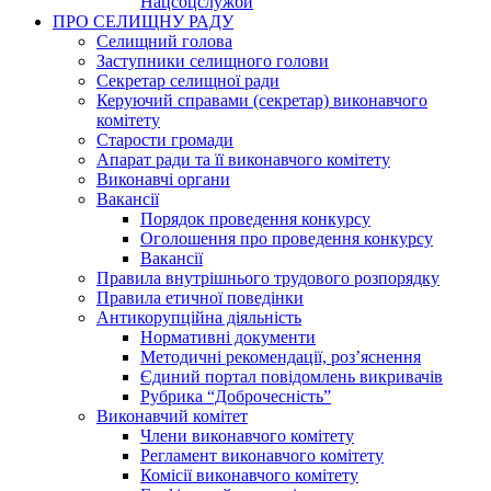
Нацсоцслужби
ПРО СЕЛИЩНУ РАДУ
Селищний голова
Заступники селищного голови
Секретар селищної ради
Керуючий справами (секретар) виконавчого
комітету
Старости громади
Апарат ради та її виконавчого комітету
Виконавчі органи
Вакансії
Порядок проведення конкурсу
Оголошення про проведення конкурсу
Вакансії
Правила внутрішнього трудового розпорядку
Правила етичної поведінки
Антикорупційна діяльність
Нормативні документи
Методичні рекомендації, роз’яснення
Єдиний портал повідомлень викривачів
Рубрика “Доброчесність”
Виконавчий комітет
Члени виконавчого комітету
Регламент виконавчого комітету
Комісії виконавчого комітету