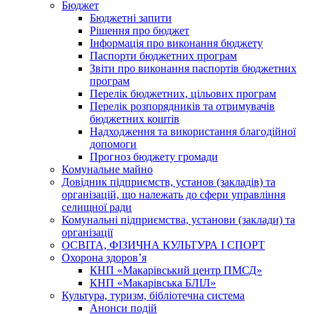
Бюджет
Бюджетні запити
Рішення про бюджет
Інформація про виконання бюджету
Паспорти бюджетних програм
Звіти про виконання паспортів бюджетних
програм
Перелік бюджетних, цільових програм
Перелік розпорядників та отримувачів
бюджетних коштів
Надходження та використання благодійної
допомоги
Прогноз бюджету громади
Комунальне майно
Довідник підприємств, установ (закладів) та
організацій, що належать до сфери управління
селищної ради
Комунальні підприємства, установи (заклади) та
організації
ОСВІТА, ФІЗИЧНА КУЛЬТУРА І СПОРТ
Охорона здоров’я
КНП «Макарівський центр ПМСД»
КНП «Макарівська БЛІЛ»
Культура, туризм, бібліотечна система
Анонси подій