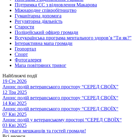
Підтримка ЄС з відновлення Макарова
Міжнародне співробітництво
Гуманітарна допомога
Регуляторна діяльність
Старости
Поліцейський офіцер громади
Всеукраїнська програма ментального здоров’я “Ти як?”
Інтерактивна мапа громади
Геопортал
Спорт
Фотогалерея
Мапа повітряних тривог
Найближчі події
19 Січ 2026
Анонс подій ветеранського простору “СЕРЕД СВОЇХ”
12 Тра 2025
Анонс подій ветеранського простору “СЕРЕД СВОЇХ“
14 Кві 2025
Анонс подій ветеранського простору “СЕРЕД СВОЇХ“
07 Кві 2025
Анонс подій у ветеранському просторі “СЕРЕД СВОЇХ“
03 Кві 2025
До уваги мешканців та гостей громади!
Всі анонси