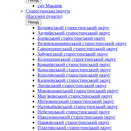
Назад
смт Макарів
Старостинські округи
(Населені пункти)
Назад
Кодрянський старостинський округ
Андріївський старостинський округ
Борівський старостинський округ
Великокарашинський старостинський округ
Гавронщинський старостинський округ
Забуянський старостинський округ
Колонщинський старостинський округ
Комарівський старостинський округ
Копилівський старостинський округ
Королівський старостинський округ
Калинівський старостинський округ
Липівський старостинський округ
Маковищанський старостинський округ
Мар’янівський старостинський округ
Мотижинський старостинський округ
Наливайківський старостинський округ
Небелицький старостинський округ
Ніжиловицький старостинський округ
Пашківський старостинський округ
Плахтянський старостинський округ