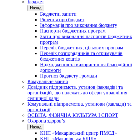
Бюджет
Назад
Бюджетні запити
Рішення про бюджет
Інформація про виконання бюджету
Паспорти бюджетних програм
Звіти про виконання паспортів бюджетних
програм
Перелік бюджетних, цільових програм
Перелік розпорядників та отримувачів
бюджетних коштів
Надходження та використання благодійної
допомоги
Прогноз бюджету громади
Комунальне майно
Довідник підприємств, установ (закладів) та
організацій, що належать до сфери управління
селищної ради
Комунальні підприємства, установи (заклади) та
організації
ОСВІТА, ФІЗИЧНА КУЛЬТУРА І СПОРТ
Охорона здоров’я
Назад
КНП «Макарівський центр ПМСД»
КНП «Макарівська БЛІЛ»