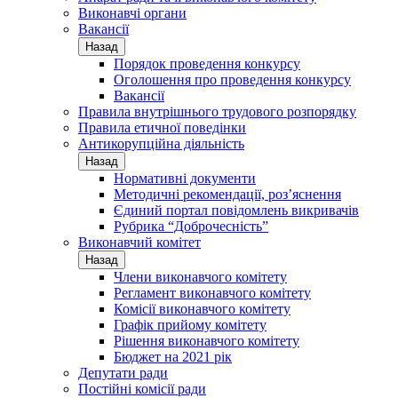
Виконавчі органи
Вакансії
Назад
Порядок проведення конкурсу
Оголошення про проведення конкурсу
Вакансії
Правила внутрішнього трудового розпорядку
Правила етичної поведінки
Антикорупційна діяльність
Назад
Нормативні документи
Методичні рекомендації, роз’яснення
Єдиний портал повідомлень викривачів
Рубрика “Доброчесність”
Виконавчий комітет
Назад
Члени виконавчого комітету
Регламент виконавчого комітету
Комісії виконавчого комітету
Графік прийому комітету
Рішення виконавчого комітету
Бюджет на 2021 рік
Депутати ради
Постійні комісії ради