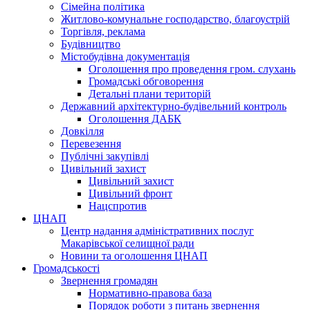
Сімейна політика
Житлово-комунальне господарство, благоустрій
Торгівля, реклама
Будівництво
Містобудівна документація
Оголошення про проведення гром. слухань
Громадські обговорення
Детальні плани територій
Державний архітектурно-будівельний контроль
Оголошення ДАБК
Довкілля
Перевезення
Публічні закупівлі
Цивільний захист
Цивільний захист
Цивільний фронт
Нацспротив
ЦНАП
Центр надання адміністративних послуг
Макарівської селищної ради
Новини та оголошення ЦНАП
Громадськості
Звернення громадян
Нормативно-правова база
Порядок роботи з питань звернення