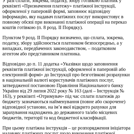
У разі сплати, зокрема, податку, збору готівкою платник у
реквізиті «Призначення платежу» платіжної інструкції,
оформленої у паперовій формі, заповнює відповідну
інформацію, яку надавач платіжних послуг використовує в
повному обсязі при виконанні платіжної операції на переказ
коштів готівкою (п. 8 розд. ІІ Порядку).
Пунктом 9 розд. ІІ Порядку визначено, що сплата, зокрема,
податку, збору здійснюється платником безпосередньо, а у
випадках, передбачених законодавством, – податковим
агентом або представником платника.
Відповідно до п. 11 додатка «Указівки щодо заповнення
реквізитів платіжної інструкції, оформленої в паперовій або
електронній формі» до Інструкції про безготівкові розрахунки
в національній валюті користувачів платіжних послуг,
затвердженої постановою Правління Національного банку
України від 29 липня 2022 року № 163 (далі – Інструкція №
163), у реквізиті «Отримувач» під час сплати платежів до
бюджету зазначаються найменування (повне або скорочене)
відповідної установи, на ім’я якої відкрито рахунки для
зарахування надходжень до державного та/або місцевих
бюджетів, території та код бюджетної класифікації.
При цьому платіжна інструкція – це розпорядження ініціатора
надавачу платіжних послуг щодо виконання платіжної