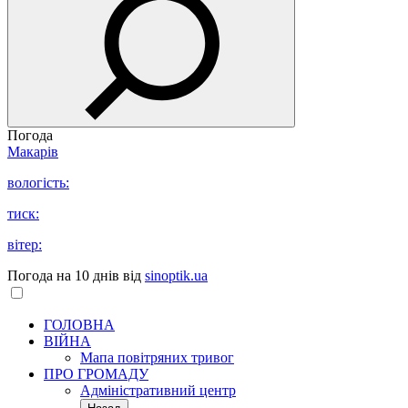
Погода
Макарів
вологість:
тиск:
вітер:
Погода на 10 днів від
sinoptik.ua
ГОЛОВНА
ВІЙНА
Мапа повітряних тривог
ПРО ГРОМАДУ
Aдміністративний центр