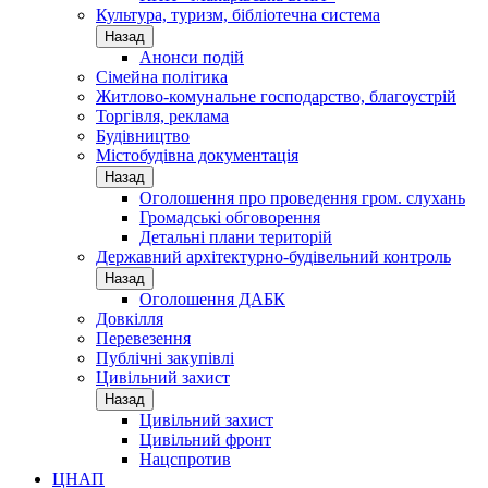
Культура, туризм, бібліотечна система
Назад
Анонси подій
Сімейна політика
Житлово-комунальне господарство, благоустрій
Торгівля, реклама
Будівництво
Містобудівна документація
Назад
Оголошення про проведення гром. слухань
Громадські обговорення
Детальні плани територій
Державний архітектурно-будівельний контроль
Назад
Оголошення ДАБК
Довкілля
Перевезення
Публічні закупівлі
Цивільний захист
Назад
Цивільний захист
Цивільний фронт
Нацспротив
ЦНАП