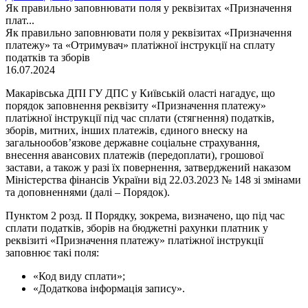
Як правильно заповнювати поля у реквізитах «Призначення
плат...
Як правильно заповнювати поля у реквізитах «Призначення
платежу» та «Отримувач» платіжної інструкції на сплату
податків та зборів
16.07.2024
Макарівська ДПІ ГУ ДПС у Київській оласті нагадує, що
порядок заповнення реквізиту «Призначення платежу»
платіжної інструкції під час сплати (стягнення) податків,
зборів, митних, інших платежів, єдиного внеску на
загальнообов’язкове державне соціальне страхування,
внесення авансових платежів (передоплати), грошової
застави, а також у разі їх повернення, затверджений наказом
Міністерства фінансів України від 22.03.2023 № 148 зі змінами
та доповненнями (далі – Порядок).
Пунктом 2 розд. ІІ Порядку, зокрема, визначено, що під час
сплати податків, зборів на бюджетні рахунки платник у
реквізиті «Призначення платежу» платіжної інструкції
заповнює такі поля:
«Код виду сплати»;
«Додаткова інформація запису».