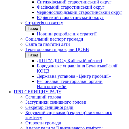
Ситняківський старостинський округ
Фасівський старостинський округ
Червонослобідський старостинський округ
Юрівський старостинський округ
Стратегія розвитку
Назад
Новини розроблення стратегії
Соціальний паспорт громади
Свята та пам’ятні дати
Територіальні підрозділи ЦОВВ
Назад
ДПІ ГУ ДПС у Київській області
Бородянське управління Бучанської філії
КОЦЗ
Державна установа «Центр пробації»
Регіональні територіальні органи
Нацсоцслужби
ПРО СЕЛИЩНУ РАДУ
Селищний голова
Заступники селищного голови
Секретар селищної ради
Керуючий справами (секретар) виконавчого
комітету
Старости громади
Апарат ради та її виконавчого комітету