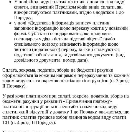
У полі «Код виду сплати» платник заповнює код виду
сплати, визначений Переліком кодів видів сплати, які
використовуються платниками, згідно з додатком 1 до
Порядку;
у полі «Додаткова інформація запису» платник
заповнює інформацію щодо переказу коштів у довільній
формі. Суб’єкти господарювання, які проводять
господарську діяльність на підставі ліцензії та/або
спеціального дозволу, зазначають інформацію щодо
звітного (податкового) періоду, за який сплачуються
податкові зобов’язання, та дозвільного документа (вид
дозвільного документа, номер, дата).
Сплата, зокрема, податків, зборів на бюджетні рахунки
оформлюються за кожним напрямом перерахування та кожним
кодом виду сплати окремою платіжною інструкцією (п. 3 розд.
ІІ Порядку).
У разі коли платником при сплаті, зокрема, податків, зборів на
бюджетні рахунки у реквізиті «Призначення платежу»
платіжної інструкції не зазначено або зазначено код виду
сплати, який відсутній у додатку 1 до Порядку, вважається, що
платник сплатив грошове зобов’язання за кодом виду сплати
101 (п. 4 розд. ІІ Порядку).