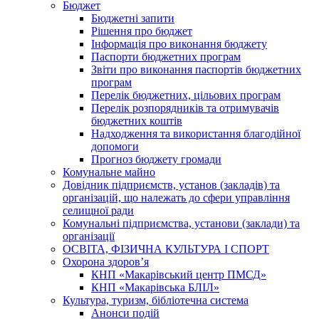
Бюджет
Бюджетні запити
Рішення про бюджет
Інформація про виконання бюджету
Паспорти бюджетних програм
Звіти про виконання паспортів бюджетних
програм
Перелік бюджетних, цільових програм
Перелік розпорядників та отримувачів
бюджетних коштів
Надходження та використання благодійної
допомоги
Прогноз бюджету громади
Комунальне майно
Довідник підприємств, установ (закладів) та
організацій, що належать до сфери управління
селищної ради
Комунальні підприємства, установи (заклади) та
організації
ОСВІТА, ФІЗИЧНА КУЛЬТУРА І СПОРТ
Охорона здоров’я
КНП «Макарівський центр ПМСД»
КНП «Макарівська БЛІЛ»
Культура, туризм, бібліотечна система
Анонси подій