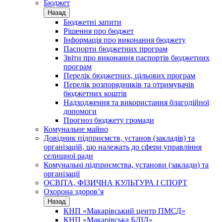
Бюджет
Назад
Бюджетні запити
Рішення про бюджет
Інформація про виконання бюджету
Паспорти бюджетних програм
Звіти про виконання паспортів бюджетних
програм
Перелік бюджетних, цільових програм
Перелік розпорядників та отримувачів
бюджетних коштів
Надходження та використання благодійної
допомоги
Прогноз бюджету громади
Комунальне майно
Довідник підприємств, установ (закладів) та
організацій, що належать до сфери управління
селищної ради
Комунальні підприємства, установи (заклади) та
організації
ОСВІТА, ФІЗИЧНА КУЛЬТУРА І СПОРТ
Охорона здоров’я
Назад
КНП «Макарівський центр ПМСД»
КНП «Макарівська БЛІЛ»