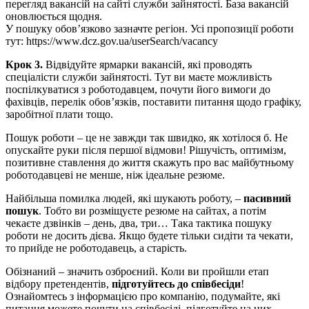
перегляд вакансій на сайті служби зайнятості. База вакансій
оновлюється щодня.
У пошуку обов’язково зазначте регіон. Усі пропозиції роботи
тут: https://www.dcz.gov.ua/userSearch/vacancy
Крок 3.
Відвідуйте ярмарки вакансій, які проводять
спеціалісти служби зайнятості. Тут ви маєте можливість
поспілкуватися з роботодавцем, почути його вимоги до
фахівців, перелік обов’язків, поставити питання щодо графіку,
заробітної плати тощо.
Пошук роботи – це не завжди так швидко, як хотілося б. Не
опускайте руки після першої відмови! Рішучість, оптимізм,
позитивне ставлення до життя скажуть про вас майбутньому
роботодавцеві не менше, ніж ідеальне резюме.
Найбільша помилка людей, які шукають роботу, –
пасивний
пошук
. Тобто ви розміщуєте резюме на сайтах, а потім
чекаєте дзвінків – день, два, три… Така тактика пошуку
роботи не досить дієва. Якщо будете тільки сидіти та чекати,
то прийде не роботодавець, а старість.
Обізнаний – значить озброєний. Коли ви пройшли етап
відбору претендентів,
підготуйтесь до співбесіди
!
Ознайомтесь з інформацією про компанію, подумайте, які
питання можете почути на співбесіді, підготуйте на них