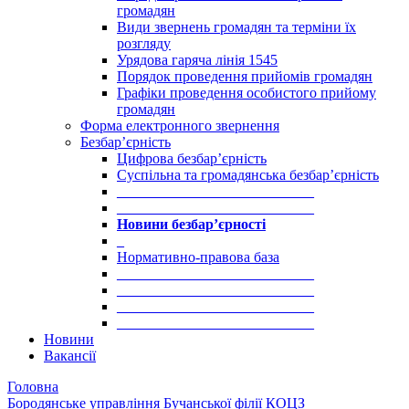
громадян
Види звернень громадян та терміни їх
розгляду
Урядова гаряча лінія 1545
Порядок проведення прийомів громадян
Графіки проведення особистого прийому
громадян
Форма електронного звернення
Безбар’єрність
Цифрова безбар’єрність
Суспільна та громадянська безбар’єрність
___________________________
___________________________
Новини безбар’єрності
_
Нормативно-правова база
___________________________
___________________________
___________________________
___________________________
Новини
Вакансії
Головна
Бородянське управління Бучанської філії КОЦЗ