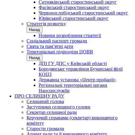
Ситняківський старостинський округ
Фасівський старостинський округ
Червонослобідський старостинський округ
Юрівський старостинський округ
Стратегія розвитку
Назад
Новини розроблення стратегії
Соціальний паспорт громади
Свята та пам’ятні дати
Територіальні підрозділи ЦОВВ
Назад
ДПІ ГУ ДПС у Київській області
Бородянське управління Бучанської філії
КОЦЗ
Державна установа «Центр пробації»
Регіональні територіальні органи
Нацсоцслужби
ПРО СЕЛИЩНУ РАДУ
Селищний голова
Заступники селищного голови
Секретар селищної ради
Керуючий справами (секретар) виконавчого
комітету
Старости громади
Апарат ради та її виконавчого комітету