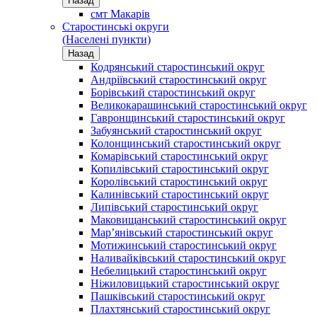
Назад
смт Макарів
Старостинські округи
(Населені пункти)
Назад
Кодрянський старостинський округ
Андріївський старостинський округ
Борівський старостинський округ
Великокарашинський старостинський округ
Гавронщинський старостинський округ
Забуянський старостинський округ
Колонщинський старостинський округ
Комарівський старостинський округ
Копилівський старостинський округ
Королівський старостинський округ
Калинівський старостинський округ
Липівський старостинський округ
Маковищанський старостинський округ
Мар’янівський старостинський округ
Мотижинський старостинський округ
Наливайківський старостинський округ
Небелицький старостинський округ
Ніжиловицький старостинський округ
Пашківський старостинський округ
Плахтянський старостинський округ