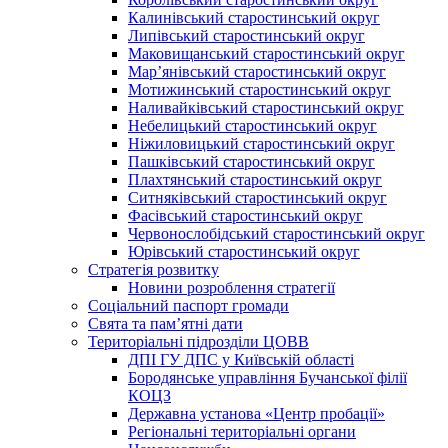
Калинівський старостинський округ
Липівський старостинський округ
Маковищанський старостинський округ
Мар’янівський старостинський округ
Мотижинський старостинський округ
Наливайківський старостинський округ
Небелицький старостинський округ
Ніжиловицький старостинський округ
Пашківський старостинський округ
Плахтянський старостинський округ
Ситняківський старостинський округ
Фасівський старостинський округ
Червонослобідський старостинський округ
Юрівський старостинський округ
Стратегія розвитку
Новини розроблення стратегії
Соціальний паспорт громади
Свята та пам’ятні дати
Територіальні підрозділи ЦОВВ
ДПІ ГУ ДПС у Київській області
Бородянське управління Бучанської філії
КОЦЗ
Державна установа «Центр пробації»
Регіональні територіальні органи