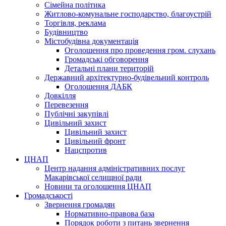
Сімейна політика
Житлово-комунальне господарство, благоустрій
Торгівля, реклама
Будівництво
Містобудівна документація
Оголошення про проведення гром. слухань
Громадські обговорення
Детальні плани територій
Державний архітектурно-будівельний контроль
Оголошення ДАБК
Довкілля
Перевезення
Публічні закупівлі
Цивільний захист
Цивільний захист
Цивільний фронт
Нацспротив
ЦНАП
Центр надання адміністративних послуг
Макарівської селищної ради
Новини та оголошення ЦНАП
Громадськості
Звернення громадян
Нормативно-правова база
Порядок роботи з питань звернення