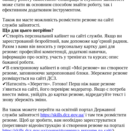
може стати як основним способом знайти роботу, так і
ефективним додатковим інструментом.
Також ви маєте можливість розмістити резюме на сайті
служби зайнятості.
Що для цього потрібно?
✔Створіть персональний кабінет на сайті служби. Якщо ви
зареєстрований безробітний, вам допоможе кар’єрний радник.
Разом з вами він вносить у персональну картку дані для
резюме: професійні компетенції, додаткові навички,
інформацію про освіту, участь у тренінгах та курсах; опис
бажаної роботи.
✔В електронному кабінеті в опції «Мої резюме» ви створюєте
резюме, заповнюючи запропоновані блоки. Збережене резюме
розміщується на сайті ДСЗ.
✔Натисніть «Зберегти». Готово! Перш ніж ваше резюме
з’явиться на сайті, його перевіряє модератор. Якщо є потреба
внести зміни, увійдіть до картки резюме, відредагуйте текст і
знову збережіть зміни.
Ви також можете перейти на освітній портал Державної
служби зайнятості
https://skills.dcz.gov.ua/
і там теж розмістити
резюме. Щоб це зробити, вам необхідно зареєструватися
(перегляньте відеоінструкцію зі створення резюме на порталі
https://skills.dcz.gov.ua/course/stvorennya-rezyume-na-sajti/
).