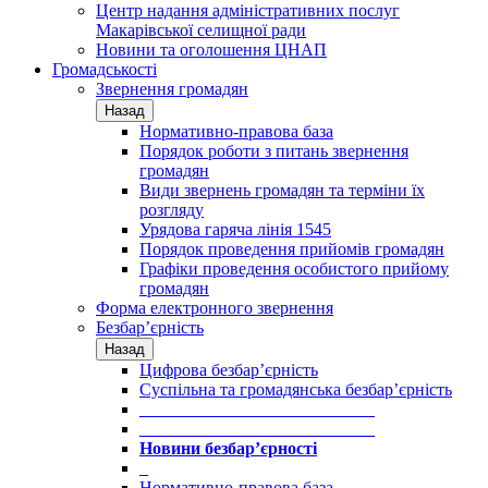
Центр надання адміністративних послуг
Макарівської селищної ради
Новини та оголошення ЦНАП
Громадськості
Звернення громадян
Назад
Нормативно-правова база
Порядок роботи з питань звернення
громадян
Види звернень громадян та терміни їх
розгляду
Урядова гаряча лінія 1545
Порядок проведення прийомів громадян
Графіки проведення особистого прийому
громадян
Форма електронного звернення
Безбар’єрність
Назад
Цифрова безбар’єрність
Суспільна та громадянська безбар’єрність
___________________________
___________________________
Новини безбар’єрності
_
Нормативно-правова база