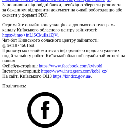
Заповнивши відповідні блоки, необхідно зберегти резюме та
за бажанням відправити документ на e-mail роботодавцю або
скачати у форматі PDF.
Отримайте онлайн консультацію за допомогою телеграм-
каналу Київського обласного центру зайнятості:
https://t.me/+fnLlSCkuIls1ZjVi
Чат-бот Київського обласного центру зайнятості:
@test1874661bot
Пропонуємо ознайомитися з інформацією щодо актуальних
подій та змін у роботі Київської обласної служби зайнятості на
наших
Фейсбук-сторінці:
https://www.facebook.com/kyivobl
Інстаграм-сторінці:
https://www.instagram.com/kobl_cz/
На сайті Київського ОЦЗ
https://kir.dcz.gov.ua/
.
Поділитись: