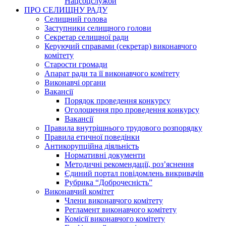
Нацсоцслужби
ПРО СЕЛИЩНУ РАДУ
Селищний голова
Заступники селищного голови
Секретар селищної ради
Керуючий справами (секретар) виконавчого
комітету
Старости громади
Апарат ради та її виконавчого комітету
Виконавчі органи
Вакансії
Порядок проведення конкурсу
Оголошення про проведення конкурсу
Вакансії
Правила внутрішнього трудового розпорядку
Правила етичної поведінки
Антикорупційна діяльність
Нормативні документи
Методичні рекомендації, роз’яснення
Єдиний портал повідомлень викривачів
Рубрика “Доброчесність”
Виконавчий комітет
Члени виконавчого комітету
Регламент виконавчого комітету
Комісії виконавчого комітету