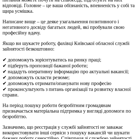
відповіді. Головне – це ваша обізнаність, впевненість у собі та
щира усмішка.
Написане вище – це деяке узагальнення позитивного і
негативного досвіду багатьох людей, які пробували свою
професійну вдачу.
Якщо ви шукаєте роботу, фахівці Київської обласної службі
зайнятості безкоштовно:
✔ допоможуть зорієнтуватись на ринку праці;
✔ підберуть пропозиції бажаної роботи;
✔ нададуть оперативну інформацію про актуальні вакансії;
✔ допоможуть скласти резюме;
✔ допоможуть отримати/опанувати нову професію
✔ проконсультують з питань організації та розвитку власної
справи.
На період пошуку роботи безробітним громадянам
призначається матеріальна підтримка у вигляді допомоги по
безробіттю.
Зазначимо, що реєстрація у службі зайнятості не заважає
використовувати інші сервіси з пошуку вакансій чи шукати
бажану роботу самостійно. Співпраця зі службою зайнятості