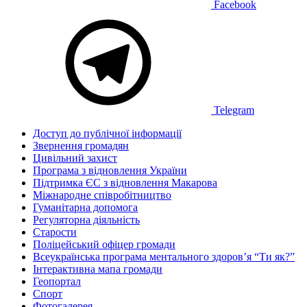
Facebook
Telegram
Доступ до публічної інформації
Звернення громадян
Цивільний захист
Програма з відновлення України
Підтримка ЄС з відновлення Макарова
Міжнародне співробітництво
Гуманітарна допомога
Регуляторна діяльність
Старости
Поліцейський офіцер громади
Всеукраїнська програма ментального здоров’я “Ти як?”
Інтерактивна мапа громади
Геопортал
Спорт
Фотогалерея