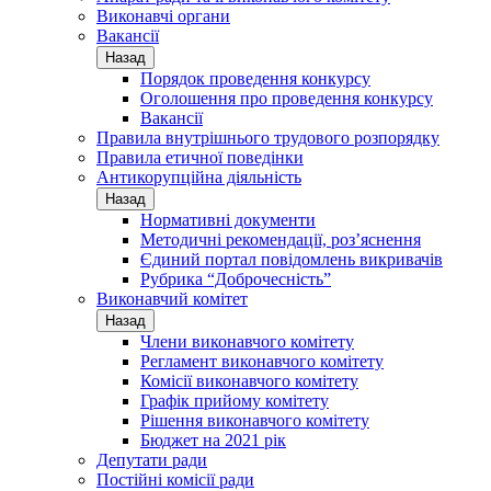
Виконавчі органи
Вакансії
Назад
Порядок проведення конкурсу
Оголошення про проведення конкурсу
Вакансії
Правила внутрішнього трудового розпорядку
Правила етичної поведінки
Антикорупційна діяльність
Назад
Нормативні документи
Методичні рекомендації, роз’яснення
Єдиний портал повідомлень викривачів
Рубрика “Доброчесність”
Виконавчий комітет
Назад
Члени виконавчого комітету
Регламент виконавчого комітету
Комісії виконавчого комітету
Графік прийому комітету
Рішення виконавчого комітету
Бюджет на 2021 рік
Депутати ради
Постійні комісії ради