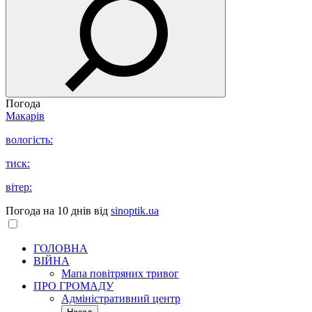
Погода
Макарів
вологість:
тиск:
вітер:
Погода на 10 днів від
sinoptik.ua
ГОЛОВНА
ВІЙНА
Мапа повітряних тривог
ПРО ГРОМАДУ
Aдміністративний центр