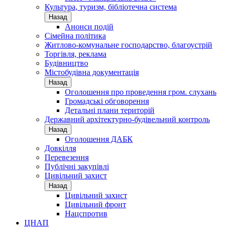
Культура, туризм, бібліотечна система
Назад
Анонси подій
Сімейна політика
Житлово-комунальне господарство, благоустрій
Торгівля, реклама
Будівництво
Містобудівна документація
Назад
Оголошення про проведення гром. слухань
Громадські обговорення
Детальні плани територій
Державний архітектурно-будівельний контроль
Назад
Оголошення ДАБК
Довкілля
Перевезення
Публічні закупівлі
Цивільний захист
Назад
Цивільний захист
Цивільний фронт
Нацспротив
ЦНАП