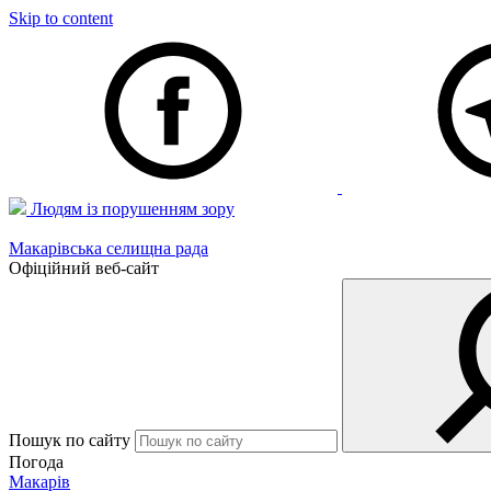
Skip to content
Людям із порушенням зору
Макарівська селищна рада
Офіційний веб-сайт
Пошук по сайту
Погода
Макарів