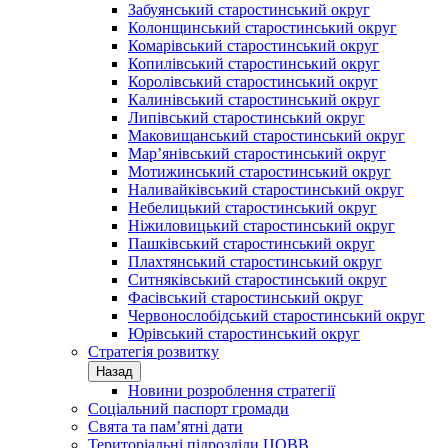
Забуянський старостинський округ
Колонщинський старостинський округ
Комарівський старостинський округ
Копилівський старостинський округ
Королівський старостинський округ
Калинівський старостинський округ
Липівський старостинський округ
Маковищанський старостинський округ
Мар’янівський старостинський округ
Мотижинський старостинський округ
Наливайківський старостинський округ
Небелицький старостинський округ
Ніжиловицький старостинський округ
Пашківський старостинський округ
Плахтянський старостинський округ
Ситняківський старостинський округ
Фасівський старостинський округ
Червонослобідський старостинський округ
Юрівський старостинський округ
Стратегія розвитку
Назад
Новини розроблення стратегії
Соціальний паспорт громади
Свята та пам’ятні дати
Територіальні підрозділи ЦОВВ