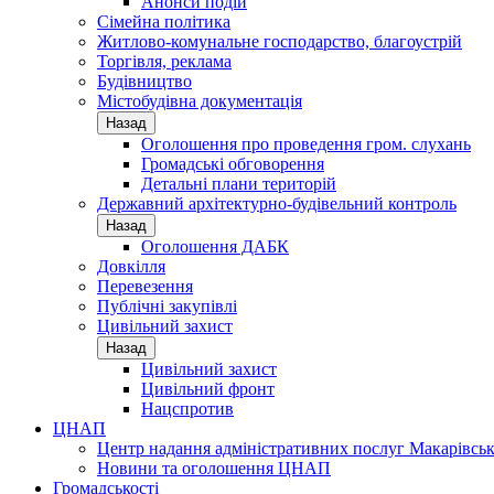
Анонси подій
Сімейна політика
Житлово-комунальне господарство, благоустрій
Торгівля, реклама
Будівництво
Містобудівна документація
Назад
Оголошення про проведення гром. слухань
Громадські обговорення
Детальні плани територій
Державний архітектурно-будівельний контроль
Назад
Оголошення ДАБК
Довкілля
Перевезення
Публічні закупівлі
Цивільний захист
Назад
Цивільний захист
Цивільний фронт
Нацспротив
ЦНАП
Центр надання адміністративних послуг Макарівськ
Новини та оголошення ЦНАП
Громадськості