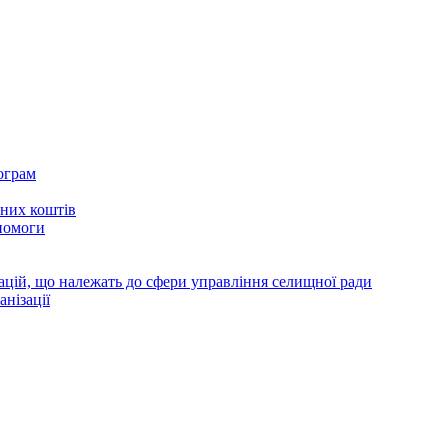
ограм
тних коштів
помоги
зацій, що належать до сфери управління селищної ради
анізації