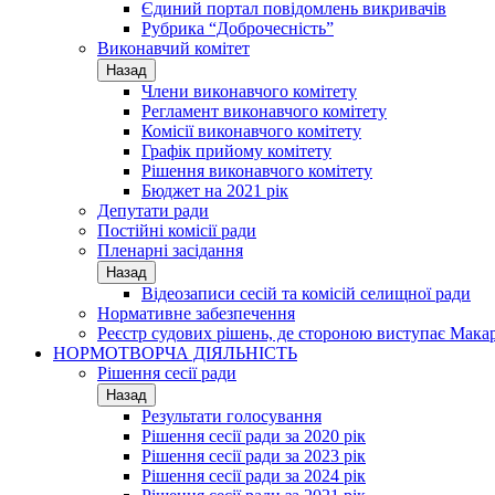
Єдиний портал повідомлень викривачів
Рубрика “Доброчесність”
Виконавчий комітет
Назад
Члени виконавчого комітету
Регламент виконавчого комітету
Комісії виконавчого комітету
Графік прийому комітету
Рішення виконавчого комітету
Бюджет на 2021 рік
Депутати ради
Постійні комісії ради
Пленарні засідання
Назад
Відеозаписи сесій та комісій селищної ради
Нормативне забезпечення
Реєстр судових рішень, де стороною виступає Мака
НОРМОТВОРЧА ДІЯЛЬНІСТЬ
Рішення сесії ради
Назад
Результати голосування
Рішення сесії ради за 2020 рік
Рішення сесії ради за 2023 рік
Рішення сесії ради за 2024 рік