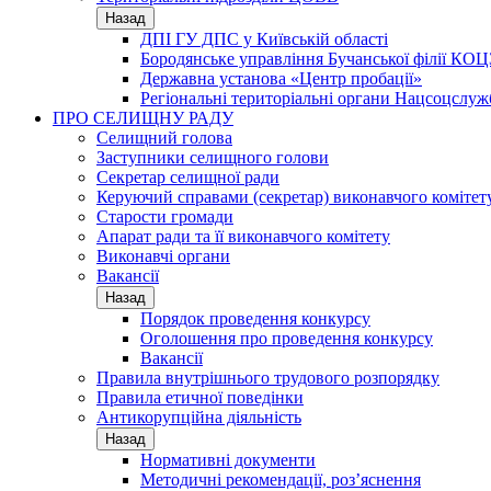
Назад
ДПІ ГУ ДПС у Київській області
Бородянське управління Бучанської філії КОЦ
Державна установа «Центр пробації»
Регіональні територіальні органи Нацсоцслу
ПРО СЕЛИЩНУ РАДУ
Селищний голова
Заступники селищного голови
Секретар селищної ради
Керуючий справами (секретар) виконавчого комітет
Старости громади
Апарат ради та її виконавчого комітету
Виконавчі органи
Вакансії
Назад
Порядок проведення конкурсу
Оголошення про проведення конкурсу
Вакансії
Правила внутрішнього трудового розпорядку
Правила етичної поведінки
Антикорупційна діяльність
Назад
Нормативні документи
Методичні рекомендації, роз’яснення