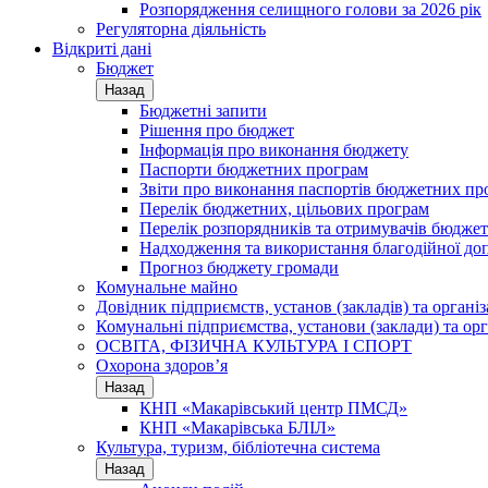
Розпорядження селищного голови за 2026 рік
Регуляторна діяльність
Відкриті дані
Бюджет
Назад
Бюджетні запити
Рішення про бюджет
Інформація про виконання бюджету
Паспорти бюджетних програм
Звіти про виконання паспортів бюджетних пр
Перелік бюджетних, цільових програм
Перелік розпорядників та отримувачів бюдже
Надходження та використання благодійної до
Прогноз бюджету громади
Комунальне майно
Довідник підприємств, установ (закладів) та органі
Комунальні підприємства, установи (заклади) та орг
ОСВІТА, ФІЗИЧНА КУЛЬТУРА І СПОРТ
Охорона здоров’я
Назад
КНП «Макарівський центр ПМСД»
КНП «Макарівська БЛІЛ»
Культура, туризм, бібліотечна система
Назад