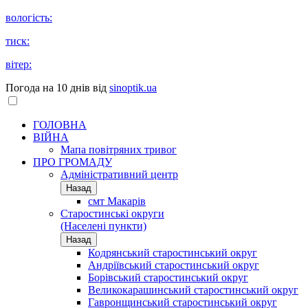
вологість:
тиск:
вітер:
Погода на 10 днів від
sinoptik.ua
ГОЛОВНА
ВІЙНА
Мапа повітряних тривог
ПРО ГРОМАДУ
Aдміністративний центр
Назад
смт Макарів
Старостинські округи
(Населені пункти)
Назад
Кодрянський старостинський округ
Андріївський старостинський округ
Борівський старостинський округ
Великокарашинський старостинський округ
Гавронщинський старостинський округ