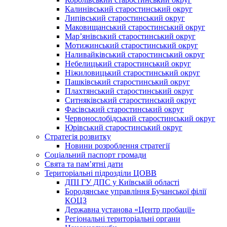
Калинівський старостинський округ
Липівський старостинський округ
Маковищанський старостинський округ
Мар’янівський старостинський округ
Мотижинський старостинський округ
Наливайківський старостинський округ
Небелицький старостинський округ
Ніжиловицький старостинський округ
Пашківський старостинський округ
Плахтянський старостинський округ
Ситняківський старостинський округ
Фасівський старостинський округ
Червонослобідський старостинський округ
Юрівський старостинський округ
Стратегія розвитку
Новини розроблення стратегії
Соціальний паспорт громади
Свята та пам’ятні дати
Територіальні підрозділи ЦОВВ
ДПІ ГУ ДПС у Київській області
Бородянське управління Бучанської філії
КОЦЗ
Державна установа «Центр пробації»
Регіональні територіальні органи