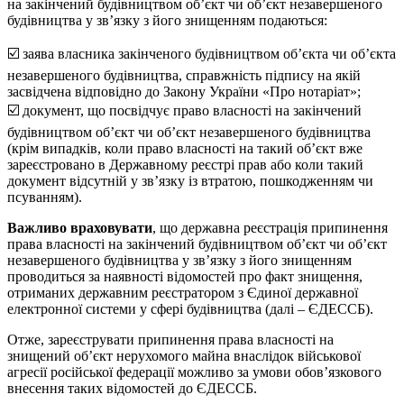
на закінчений будівництвом об’єкт чи об’єкт незавершеного
будівництва у зв’язку з його знищенням подаються:
☑️ заява власника закінченого будівництвом об’єкта чи об’єкта
незавершеного будівництва, справжність підпису на якій
засвідчена відповідно до Закону України «Про нотаріат»;
☑️ документ, що посвідчує право власності на закінчений
будівництвом об’єкт чи об’єкт незавершеного будівництва
(крім випадків, коли право власності на такий об’єкт вже
зареєстровано в Державному реєстрі прав або коли такий
документ відсутній у зв’язку із втратою, пошкодженням чи
псуванням).
Важливо враховувати
, що державна реєстрація припинення
права власності на закінчений будівництвом об’єкт чи об’єкт
незавершеного будівництва у зв’язку з його знищенням
проводиться за наявності відомостей про факт знищення,
отриманих державним реєстратором з Єдиної державної
електронної системи у сфері будівництва (далі – ЄДЕССБ).
Отже, зареєструвати припинення права власності на
знищений об’єкт нерухомого майна внаслідок військової
агресії російської федерації можливо за умови обов’язкового
внесення таких відомостей до ЄДЕССБ.