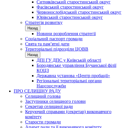
Ситняківський старостинський округ
Фасівський старостинський округ
Червонослобідський старостинський округ
Юрівський старостинський округ
Стратегія розвитку
Назад
Новини розроблення стратегії
Соціальний паспорт громади
Свята та пам’ятні дати
Територіальні підрозділи ЦОВВ
Назад
ДПІ ГУ ДПС у Київській області
Бородянське управління Бучанської філії
КОЦЗ
Державна установа «Центр пробації»
Регіональні територіальні органи
Нацсоцслужби
ПРО СЕЛИЩНУ РАДУ
Селищний голова
Заступники селищного голови
Секретар селищної ради
Керуючий справами (секретар) виконавчого
комітету
Старости громади
Апарат ради та її виконавчого комітету