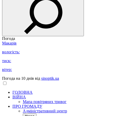
Погода
Макарів
вологість:
тиск:
вітер:
Погода на 10 днів від
sinoptik.ua
ГОЛОВНА
ВІЙНА
Мапа повітряних тривог
ПРО ГРОМАДУ
Aдміністративний центр