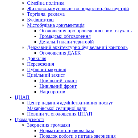
Сімейна політика
Житлово-комунальне господарство, благоустрій
Торгівля, реклама
Будівництво
Містобудівна документація
Оголошення про проведення гром. слухань
Громадські обговорення
Детальні плани територій
Державний архітектурно-будівельний контроль
Оголошення ДАБК
Довкілля
Перевезення
Публічні закупівлі
Цивільний захист
Цивільний захист
Цивільний фронт
Нацспротив
ЦНАП
Центр надання адміністративних послуг
Макарівської селищної ради
Новини та оголошення ЦНАП
Громадськості
Звернення громадян
Нормативно-правова база
Порядок роботи з питань звернення