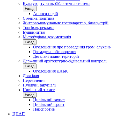
Культура, туризм, бібліотечна система
Назад
Анонси подій
Сімейна політика
Житлово-комунальне господарство, благоустрій
Торгівля, реклама
Будівництво
Містобудівна документація
Назад
Оголошення про проведення гром. слухань
Громадські обговорення
Детальні плани територій
Державний архітектурно-будівельний контроль
Назад
Оголошення ДАБК
Довкілля
Перевезення
Публічні закупівлі
Цивільний захист
Назад
Цивільний захист
Цивільний фронт
Нацспротив
ЦНАП