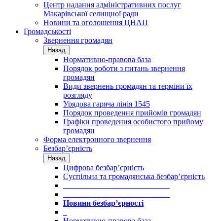
Центр надання адміністративних послуг
Макарівської селищної ради
Новини та оголошення ЦНАП
Громадськості
Звернення громадян
Назад
Нормативно-правова база
Порядок роботи з питань звернення
громадян
Види звернень громадян та терміни їх
розгляду
Урядова гаряча лінія 1545
Порядок проведення прийомів громадян
Графіки проведення особистого прийому
громадян
Форма електронного звернення
Безбар’єрність
Назад
Цифрова безбар’єрність
Суспільна та громадянська безбар’єрність
___________________________
___________________________
Новини безбар’єрності
_
Нормативно-правова база