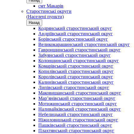
Назад
смт Макарів
Старостинські округи
(Населені пункти)
Назад
Кодрянський старостинський округ
Андріївський старостинський округ
Борівський старостинський округ
Великокарашинський старостинський округ
Гавронщинський старостинський округ
Забуянський старостинський округ
Колонщинський старостинський округ
Комарівський старостинський округ
Копилівський старостинський округ
Королівський старостинський округ
Калинівський старостинський округ
Липівський старостинський округ
Маковищанський старостинський округ
Мар’янівський старостинський округ
Мотижинський старостинський округ
Наливайківський старостинський округ
Небелицький старостинський округ
Ніжиловицький старостинський округ
Пашківський старостинський округ
Плахтянський старостинський округ