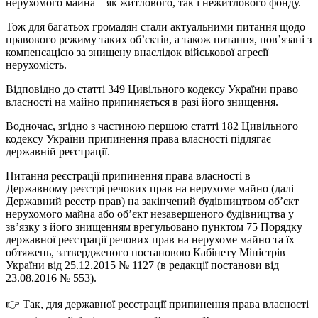
нерухомого майна – як житлового, так і нежитлового фонду.
Тож для багатьох громадян стали актуальними питання щодо
правового режиму таких об’єктів, а також питання, пов’язані з
компенсацією за знищену внаслідок військової агресії
нерухомість.
Відповідно до статті 349 Цивільного кодексу України право
власності на майно припиняється в разі його знищення.
Водночас, згідно з частиною першою статті 182 Цивільного
кодексу України припинення права власності підлягає
державній реєстрації.
Питання реєстрації припинення права власності в
Державному реєстрі речових прав на нерухоме майно (далі –
Державний реєстр прав) на закінчений будівництвом об’єкт
нерухомого майна або об’єкт незавершеного будівництва у
зв’язку з його знищенням врегульовано пунктом 75 Порядку
державної реєстрації речових прав на нерухоме майно та їх
обтяжень, затвердженого постановою Кабінету Міністрів
України від 25.12.2015 № 1127 (в редакції постанови від
23.08.2016 № 553).
👉 Так, для державної реєстрації припинення права власності