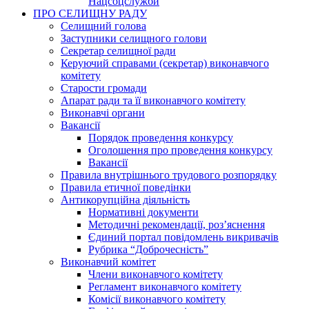
Нацсоцслужби
ПРО СЕЛИЩНУ РАДУ
Селищний голова
Заступники селищного голови
Секретар селищної ради
Керуючий справами (секретар) виконавчого
комітету
Старости громади
Апарат ради та її виконавчого комітету
Виконавчі органи
Вакансії
Порядок проведення конкурсу
Оголошення про проведення конкурсу
Вакансії
Правила внутрішнього трудового розпорядку
Правила етичної поведінки
Антикорупційна діяльність
Нормативні документи
Методичні рекомендації, роз’яснення
Єдиний портал повідомлень викривачів
Рубрика “Доброчесність”
Виконавчий комітет
Члени виконавчого комітету
Регламент виконавчого комітету
Комісії виконавчого комітету