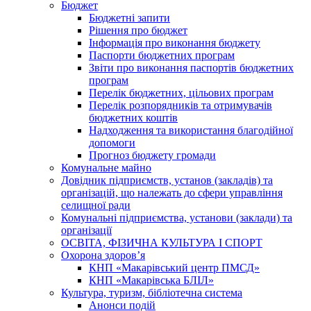
Бюджет
Бюджетні запити
Рішення про бюджет
Інформація про виконання бюджету
Паспорти бюджетних програм
Звіти про виконання паспортів бюджетних
програм
Перелік бюджетних, цільових програм
Перелік розпорядників та отримувачів
бюджетних коштів
Надходження та використання благодійної
допомоги
Прогноз бюджету громади
Комунальне майно
Довідник підприємств, установ (закладів) та
організацій, що належать до сфери управління
селищної ради
Комунальні підприємства, установи (заклади) та
організації
ОСВІТА, ФІЗИЧНА КУЛЬТУРА І СПОРТ
Охорона здоров’я
КНП «Макарівський центр ПМСД»
КНП «Макарівська БЛІЛ»
Культура, туризм, бібліотечна система
Анонси подій