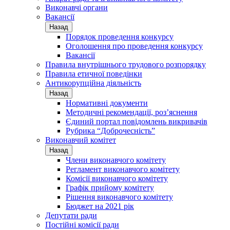
Виконавчі органи
Вакансії
Назад
Порядок проведення конкурсу
Оголошення про проведення конкурсу
Вакансії
Правила внутрішнього трудового розпорядку
Правила етичної поведінки
Антикорупційна діяльність
Назад
Нормативні документи
Методичні рекомендації, роз’яснення
Єдиний портал повідомлень викривачів
Рубрика “Доброчесність”
Виконавчий комітет
Назад
Члени виконавчого комітету
Регламент виконавчого комітету
Комісії виконавчого комітету
Графік прийому комітету
Рішення виконавчого комітету
Бюджет на 2021 рік
Депутати ради
Постійні комісії ради