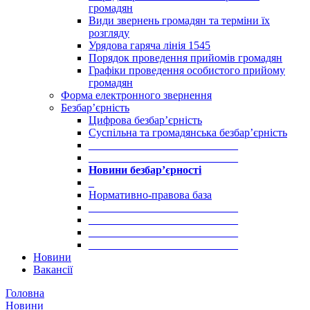
громадян
Види звернень громадян та терміни їх
розгляду
Урядова гаряча лінія 1545
Порядок проведення прийомів громадян
Графіки проведення особистого прийому
громадян
Форма електронного звернення
Безбар’єрність
Цифрова безбар’єрність
Суспільна та громадянська безбар’єрність
___________________________
___________________________
Новини безбар’єрності
_
Нормативно-правова база
___________________________
___________________________
___________________________
___________________________
Новини
Вакансії
Головна
Новини