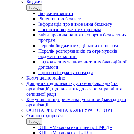
Бюджет
Назад
Бюджетні запити
Рішення про бюджет
Інформація про виконання бюджету
Паспорти бюджетних програм
Звіти про виконання паспортів бюджетних
програм
Перелік бюджетних, цільових програм
Перелік розпорядників та отримувачів
бюджетних коштів
Надходження та використання благодійної
допомоги
Прогноз бюджету громади
Комунальне майно
Довідник підприємств, установ (закладів) та
організацій, що належать до сфери управління
селищної ради
Комунальні підприємства, установи (заклади) та
організації
ОСВІТА, ФІЗИЧНА КУЛЬТУРА І СПОРТ
Охорона здоров’я
Назад
КНП «Макарівський центр ПМСД»
КНП «Макарівська БЛІЛ»