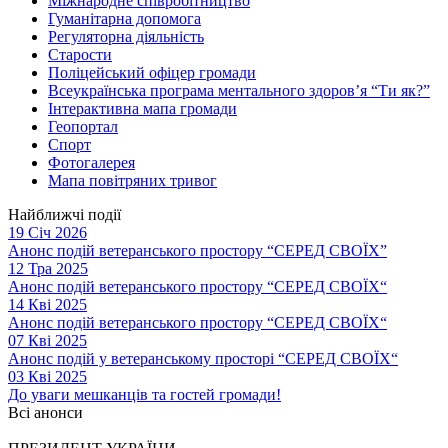
Міжнародне співробітництво
Гуманітарна допомога
Регуляторна діяльність
Старости
Поліцейський офіцер громади
Всеукраїнська програма ментального здоров’я “Ти як?”
Інтерактивна мапа громади
Геопортал
Спорт
Фотогалерея
Мапа повітряних тривог
Найближчі події
19 Січ 2026
Анонс подій ветеранського простору “СЕРЕД СВОЇХ”
12 Тра 2025
Анонс подій ветеранського простору “СЕРЕД СВОЇХ“
14 Кві 2025
Анонс подій ветеранського простору “СЕРЕД СВОЇХ“
07 Кві 2025
Анонс подій у ветеранському просторі “СЕРЕД СВОЇХ“
03 Кві 2025
До уваги мешканців та гостей громади!
Всі анонси