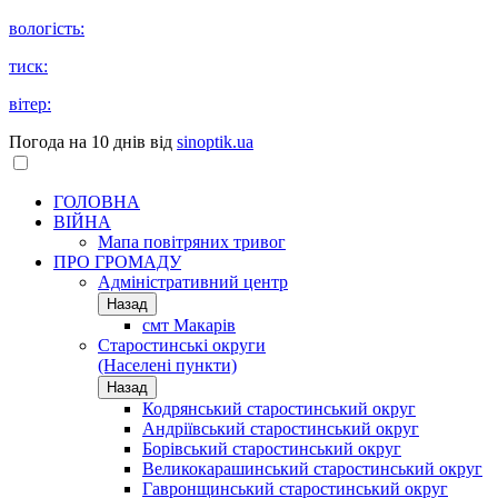
вологість:
тиск:
вітер:
Погода на 10 днів від
sinoptik.ua
ГОЛОВНА
ВІЙНА
Мапа повітряних тривог
ПРО ГРОМАДУ
Aдміністративний центр
Назад
смт Макарів
Старостинські округи
(Населені пункти)
Назад
Кодрянський старостинський округ
Андріївський старостинський округ
Борівський старостинський округ
Великокарашинський старостинський округ
Гавронщинський старостинський округ