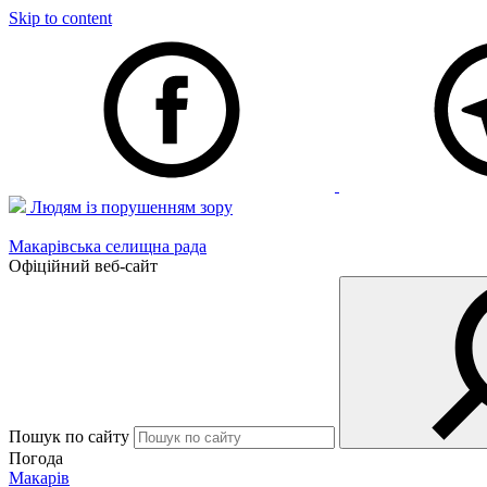
Skip to content
Людям із порушенням зору
Макарівська селищна рада
Офіційний веб-сайт
Пошук по сайту
Погода
Макарів