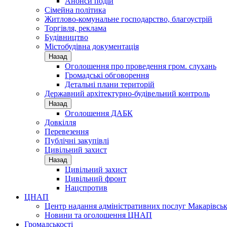
Анонси подій
Сімейна політика
Житлово-комунальне господарство, благоустрій
Торгівля, реклама
Будівництво
Містобудівна документація
Назад
Оголошення про проведення гром. слухань
Громадські обговорення
Детальні плани територій
Державний архітектурно-будівельний контроль
Назад
Оголошення ДАБК
Довкілля
Перевезення
Публічні закупівлі
Цивільний захист
Назад
Цивільний захист
Цивільний фронт
Нацспротив
ЦНАП
Центр надання адміністративних послуг Макарівськ
Новини та оголошення ЦНАП
Громадськості