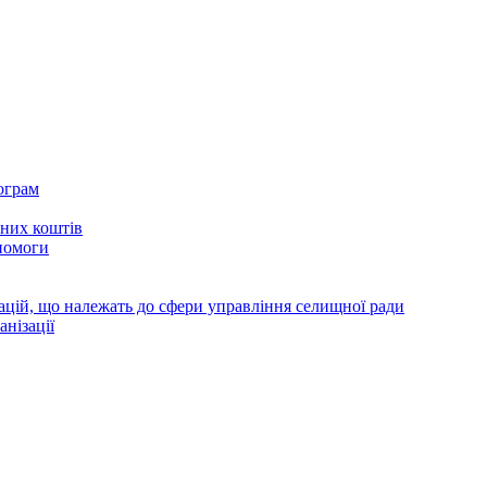
ограм
тних коштів
помоги
зацій, що належать до сфери управління селищної ради
анізації