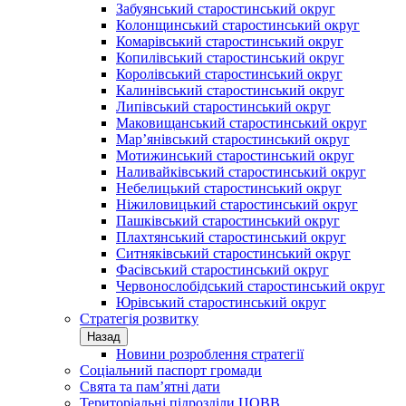
Забуянський старостинський округ
Колонщинський старостинський округ
Комарівський старостинський округ
Копилівський старостинський округ
Королівський старостинський округ
Калинівський старостинський округ
Липівський старостинський округ
Маковищанський старостинський округ
Мар’янівський старостинський округ
Мотижинський старостинський округ
Наливайківський старостинський округ
Небелицький старостинський округ
Ніжиловицький старостинський округ
Пашківський старостинський округ
Плахтянський старостинський округ
Ситняківський старостинський округ
Фасівський старостинський округ
Червонослобідський старостинський округ
Юрівський старостинський округ
Стратегія розвитку
Назад
Новини розроблення стратегії
Соціальний паспорт громади
Свята та пам’ятні дати
Територіальні підрозділи ЦОВВ