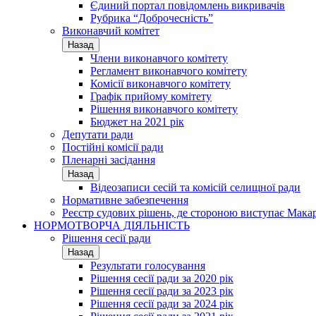
Єдиний портал повідомлень викривачів
Рубрика “Доброчесність”
Виконавчий комітет
Назад
Члени виконавчого комітету
Регламент виконавчого комітету
Комісії виконавчого комітету
Графік прийому комітету
Рішення виконавчого комітету
Бюджет на 2021 рік
Депутати ради
Постійні комісії ради
Пленарні засідання
Назад
Відеозаписи сесій та комісій селищної ради
Нормативне забезпечення
Реєстр судових рішень, де стороною виступає Мака
НОРМОТВОРЧА ДІЯЛЬНІСТЬ
Рішення сесії ради
Назад
Результати голосування
Рішення сесії ради за 2020 рік
Рішення сесії ради за 2023 рік
Рішення сесії ради за 2024 рік