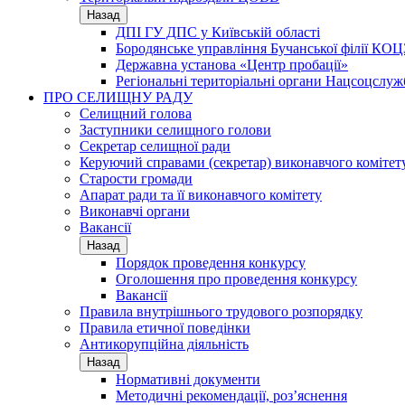
Назад
ДПІ ГУ ДПС у Київській області
Бородянське управління Бучанської філії КОЦ
Державна установа «Центр пробації»
Регіональні територіальні органи Нацсоцслу
ПРО СЕЛИЩНУ РАДУ
Селищний голова
Заступники селищного голови
Секретар селищної ради
Керуючий справами (секретар) виконавчого комітет
Старости громади
Апарат ради та її виконавчого комітету
Виконавчі органи
Вакансії
Назад
Порядок проведення конкурсу
Оголошення про проведення конкурсу
Вакансії
Правила внутрішнього трудового розпорядку
Правила етичної поведінки
Антикорупційна діяльність
Назад
Нормативні документи
Методичні рекомендації, роз’яснення