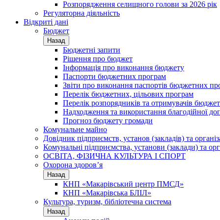
Розпорядження селищного голови за 2026 рік
Регуляторна діяльність
Відкриті дані
Бюджет
Назад
Бюджетні запити
Рішення про бюджет
Інформація про виконання бюджету
Паспорти бюджетних програм
Звіти про виконання паспортів бюджетних пр
Перелік бюджетних, цільових програм
Перелік розпорядників та отримувачів бюдже
Надходження та використання благодійної до
Прогноз бюджету громади
Комунальне майно
Довідник підприємств, установ (закладів) та органі
Комунальні підприємства, установи (заклади) та орг
ОСВІТА, ФІЗИЧНА КУЛЬТУРА І СПОРТ
Охорона здоров’я
Назад
КНП «Макарівський центр ПМСД»
КНП «Макарівська БЛІЛ»
Культура, туризм, бібліотечна система
Назад