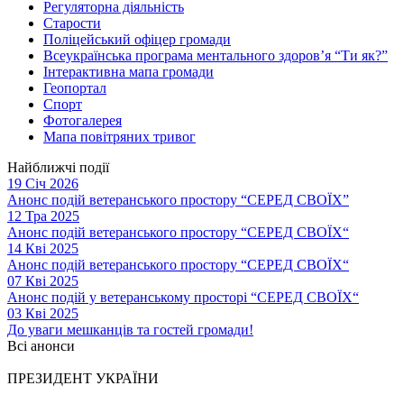
Регуляторна діяльність
Старости
Поліцейський офіцер громади
Всеукраїнська програма ментального здоров’я “Ти як?”
Інтерактивна мапа громади
Геопортал
Спорт
Фотогалерея
Мапа повітряних тривог
Найближчі події
19 Січ 2026
Анонс подій ветеранського простору “СЕРЕД СВОЇХ”
12 Тра 2025
Анонс подій ветеранського простору “СЕРЕД СВОЇХ“
14 Кві 2025
Анонс подій ветеранського простору “СЕРЕД СВОЇХ“
07 Кві 2025
Анонс подій у ветеранському просторі “СЕРЕД СВОЇХ“
03 Кві 2025
До уваги мешканців та гостей громади!
Всі анонси
ПРЕЗИДЕНТ УКРАЇНИ