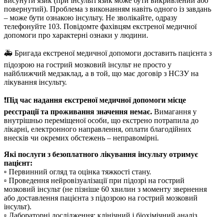
висунути язик (при інсульті язик може бути викривлений або
повернутий). Проблема з виконанням навіть одного із завдань
– може бути ознакою інсульту. Не зволікайте, одразу
телефонуйте 103. Повідомте фахівцям екстреної медичної
допомоги про характерні ознаки у людини.
🚑 Бригада екстреної медичної допомоги доставить пацієнта з
підозрою на гострий мозковий інсульт не просто у
найближчий медзаклад, а в той, що має договір з НСЗУ на
лікування інсульту.
❗️
Під час надання екстреної медичної допомоги місце
реєстрації та проживання значення немає.
Вимагання у
внутрішньо переміщеної особи, що екстрено потрапила до
лікарні, електронного направлення, оплати благодійних
внесків чи окремих обстежень – неправомірні.
Які послуги з безоплатного лікування інсульту отримує
пацієнт:
▫️ Первинний огляд та оцінка тяжкості стану.
▫️ Проведення нейровізуалізації при підозрі на гострий
мозковий інсульт (не пізніше 60 хвилин з моменту звернення
або доставлення пацієнта з підозрою на гострий мозковий
інсульт).
▫️ Лабораторні дослідження: клінічний і біохімічний аналіз