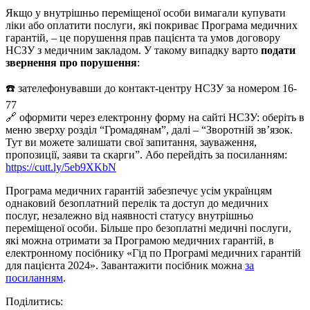
Якщо у внутрішньо переміщеної особи вимагали купувати
ліки або оплатити послуги, які покриває Програма медичних
гарантій, – це порушення прав пацієнта та умов договору
НСЗУ з медичним закладом. У такому випадку варто
подати
звернення про порушення
:
☎️ зателефонувавши до контакт-центру НСЗУ за номером 16-
77
🔗 оформити через електронну форму на сайті НСЗУ: оберіть в
меню зверху розділ “Громадянам”, далі – “Зворотній зв’язок.
Тут ви можете залишати свої запитання, зауваження,
пропозиції, заяви та скарги”. Або перейдіть за посиланням:
https://cutt.ly/5eb9XKbN
Програма медичних гарантій забезпечує усім українцям
однаковий безоплатний перелік та доступ до медичних
послуг, незалежно від наявності статусу внутрішньо
переміщеної особи. Більше про безоплатні медичні послуги,
які можна отримати за Програмою медичних гарантій, в
електронному посібнику «Гід по Програмі медичних гарантій
для пацієнта 2024». Завантажити посібник можна
за
посиланням
.
Поділитись: