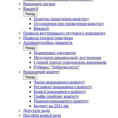
Виконавчі органи
Вакансії
Назад
Порядок проведення конкурсу
Оголошення про проведення конкурсу
Вакансії
Правила внутрішнього трудового розпорядку
Правила етичної поведінки
Антикорупційна діяльність
Назад
Нормативні документи
Методичні рекомендації, роз’яснення
Єдиний портал повідомлень викривачів
Рубрика “Доброчесність”
Виконавчий комітет
Назад
Члени виконавчого комітету
Регламент виконавчого комітету
Комісії виконавчого комітету
Графік прийому комітету
Рішення виконавчого комітету
Бюджет на 2021 рік
Депутати ради
Постійні комісії ради