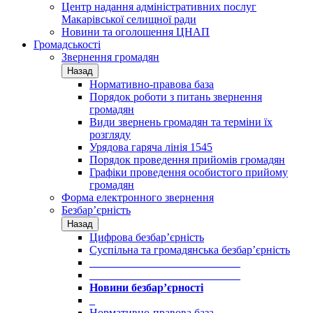
Центр надання адміністративних послуг
Макарівської селищної ради
Новини та оголошення ЦНАП
Громадськості
Звернення громадян
Назад
Нормативно-правова база
Порядок роботи з питань звернення
громадян
Види звернень громадян та терміни їх
розгляду
Урядова гаряча лінія 1545
Порядок проведення прийомів громадян
Графіки проведення особистого прийому
громадян
Форма електронного звернення
Безбар’єрність
Назад
Цифрова безбар’єрність
Суспільна та громадянська безбар’єрність
___________________________
___________________________
Новини безбар’єрності
_
Нормативно-правова база