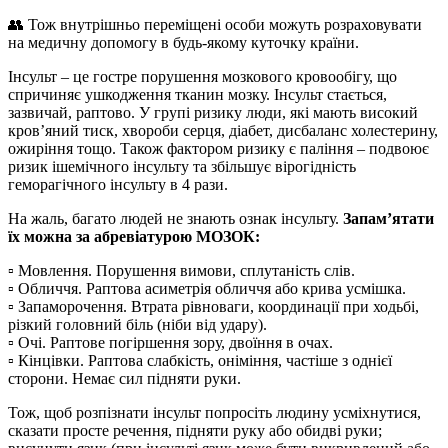
👥 Тож внутрішньо переміщені особи можуть розраховувати
на медичну допомогу в будь-якому куточку країни.
Інсульт – це гостре порушення мозкового кровообігу, що
спричиняє ушкодження тканин мозку. Інсульт стається,
зазвичай, раптово. У групі ризику люди, які мають високий
кров’яний тиск, хвороби серця, діабет, дисбаланс холестерину,
ожиріння тощо. Також фактором ризику є паління – подвоює
ризик ішемічного інсульту та збільшує вірогідність
геморагічного інсульту в 4 рази.
На жаль, багато людей не знають ознак інсульту.
Запам’ятати
їх можна за абревіатурою МОЗОК:
▫️ Мовлення. Порушення вимови, сплутаність слів.
▫️ Обличчя. Раптова асиметрія обличчя або крива усмішка.
▫️ Запаморочення. Втрата рівноваги, координації при ходьбі,
різкий головний біль (ніби від удару).
▫️ Очі. Раптове погіршення зору, двоїння в очах.
▫️ Кінцівки. Раптова слабкість, оніміння, частіше з однієї
сторони. Немає сил підняти руки.
Тож, щоб розпізнати інсульт попросіть людину усміхнутися,
сказати просте речення, підняти руку або обидві руки;