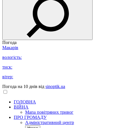
Погода
Макарів
вологість:
тиск:
вітер:
Погода на 10 днів від
sinoptik.ua
ГОЛОВНА
ВІЙНА
Мапа повітряних тривог
ПРО ГРОМАДУ
Aдміністративний центр