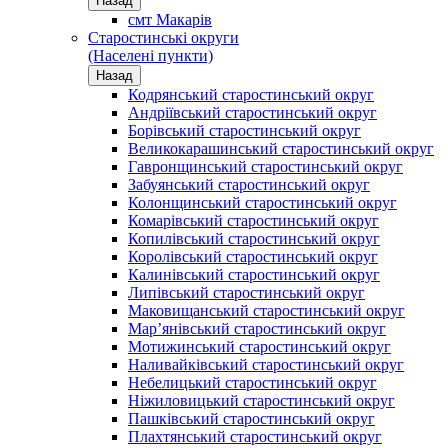
Назад
смт Макарів
Старостинські округи
(Населені пункти)
Назад
Кодрянський старостинський округ
Андріївський старостинський округ
Борівський старостинський округ
Великокарашинський старостинський округ
Гавронщинський старостинський округ
Забуянський старостинський округ
Колонщинський старостинський округ
Комарівський старостинський округ
Копилівський старостинський округ
Королівський старостинський округ
Калинівський старостинський округ
Липівський старостинський округ
Маковищанський старостинський округ
Мар’янівський старостинський округ
Мотижинський старостинський округ
Наливайківський старостинський округ
Небелицький старостинський округ
Ніжиловицький старостинський округ
Пашківський старостинський округ
Плахтянський старостинський округ