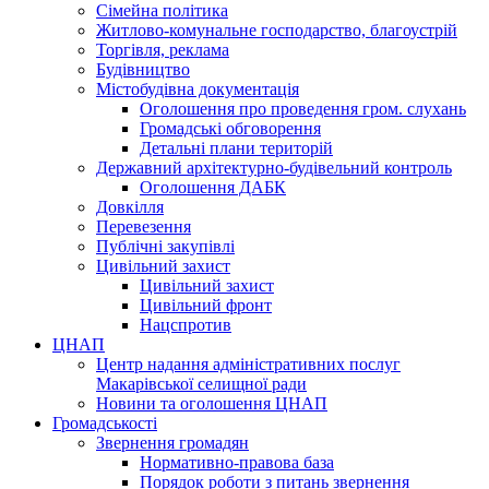
Сімейна політика
Житлово-комунальне господарство, благоустрій
Торгівля, реклама
Будівництво
Містобудівна документація
Оголошення про проведення гром. слухань
Громадські обговорення
Детальні плани територій
Державний архітектурно-будівельний контроль
Оголошення ДАБК
Довкілля
Перевезення
Публічні закупівлі
Цивільний захист
Цивільний захист
Цивільний фронт
Нацспротив
ЦНАП
Центр надання адміністративних послуг
Макарівської селищної ради
Новини та оголошення ЦНАП
Громадськості
Звернення громадян
Нормативно-правова база
Порядок роботи з питань звернення