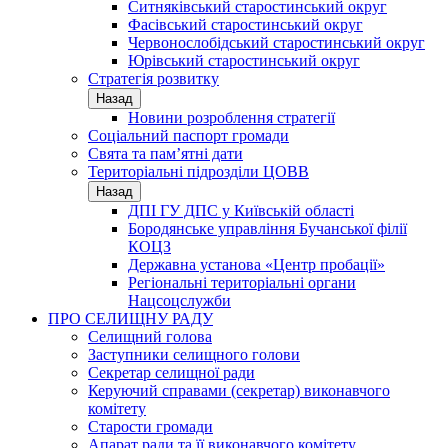
Ситняківський старостинський округ
Фасівський старостинський округ
Червонослобідський старостинський округ
Юрівський старостинський округ
Стратегія розвитку
Назад
Новини розроблення стратегії
Соціальний паспорт громади
Свята та пам’ятні дати
Територіальні підрозділи ЦОВВ
Назад
ДПІ ГУ ДПС у Київській області
Бородянське управління Бучанської філії
КОЦЗ
Державна установа «Центр пробації»
Регіональні територіальні органи
Нацсоцслужби
ПРО СЕЛИЩНУ РАДУ
Селищний голова
Заступники селищного голови
Секретар селищної ради
Керуючий справами (секретар) виконавчого
комітету
Старости громади
Апарат ради та її виконавчого комітету