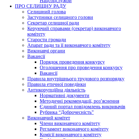
Нацсоцслужби
ПРО СЕЛИЩНУ РАДУ
Селищний голова
Заступники селищного голови
Секретар селищної ради
Керуючий справами (секретар) виконавчого
комітету
Старости громади
Апарат ради та її виконавчого комітету
Виконавчі органи
Вакансії
Порядок проведення конкурсу
Оголошення про проведення конкурсу
Вакансії
Правила внутрішнього трудового розпорядку
Правила етичної поведінки
Антикорупційна діяльність
Нормативні документи
Методичні рекомендації, роз’яснення
Єдиний портал повідомлень викривачів
Рубрика “Доброчесність”
Виконавчий комітет
Члени виконавчого комітету
Регламент виконавчого комітету
Комісії виконавчого комітету