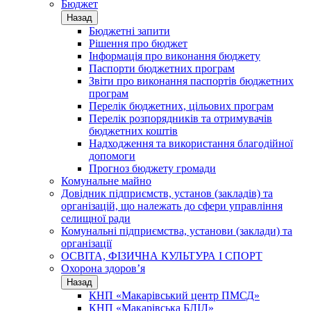
Бюджет
Назад
Бюджетні запити
Рішення про бюджет
Інформація про виконання бюджету
Паспорти бюджетних програм
Звіти про виконання паспортів бюджетних
програм
Перелік бюджетних, цільових програм
Перелік розпорядників та отримувачів
бюджетних коштів
Надходження та використання благодійної
допомоги
Прогноз бюджету громади
Комунальне майно
Довідник підприємств, установ (закладів) та
організацій, що належать до сфери управління
селищної ради
Комунальні підприємства, установи (заклади) та
організації
ОСВІТА, ФІЗИЧНА КУЛЬТУРА І СПОРТ
Охорона здоров’я
Назад
КНП «Макарівський центр ПМСД»
КНП «Макарівська БЛІЛ»