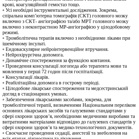
крові, коагуляційний гемостаз тощо.
▫️ Усі необхідні інструментальні дослідження. Зокрема,
спіральна комп’ютерна томографія (СКТ) головного мозку
включно з СКТ- ангіографією та/або МРТ головного мозку
включно з неконтрастною МР-ангіографією у цілодобовому
режимі.
▫️ Тромболітична терапія включно з необхідними ліками при
ішемічному інсульті.
▫️ Ендоваскулярне нейроінтервенційне втручання.
▫️ Нейрохірургічна допомога.
▫️ Динамічне спостереження за функцією ковтання.
▫️ Проведення консультації логопеда або терапевта мови та
мовлення у перші 72 годин після госпіталізації.
▫️ Консультації лікарів.
▫️ Реабілітаційна допомога в гострому періоді.
▫️ Цілодобове лікарське спостереження та медсестринський
догляд в стаціонарних умовах.
▫️ Забезпечення лікарськими засобами, зокрема, для
тромболітичної терапії, визначеними Національним переліком
основних лікарських засобів та галузевими стандартами у
сфері охорони здоров’я, необхідними медичними виробами та
витратними матеріалами відповідно до галузевих стандартів у
сфері охорони здоров’я та медико-технологічних документів.
▫️ Своєчасне проведення седації, анестезії та знеболення на
всіх етапах діагностики та лікування.