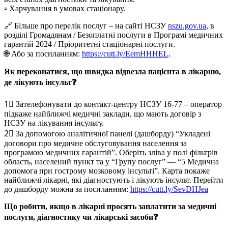
▫️ Харчування в умовах стаціонару.
🔗 Більше про перелік послуг – на сайті НСЗУ
nszu.gov.ua
, в
розділі Громадянам / Безоплатні послуги в Програмі медичних
гарантій 2024 / Пріоритетні стаціонарні послуги.
🌐 Або за посиланням:
https://cutt.ly/EemHHHEL
.
Як переконатися, що швидка відвезла пацієнта в лікарню,
де лікують інсульт❓
1⃣ Зателефонувати до контакт-центру НСЗУ 16-77 – оператор
підкаже найближчі медичні заклади, що мають договір з
НСЗУ на лікування інсульту.
2⃣ За допомогою аналітичної панелі (дашборду) “Укладені
договори про медичне обслуговування населення за
програмою медичних гарантій”. Оберіть зліва у полі фільтрів
область, населений пункт та у “Групу послуг” — “5 Медична
допомога при гострому мозковому інсульті”. Карта покаже
найближчі лікарні, які діагностують і лікують інсульт. Перейти
до дашборду можна за посиланням:
https://cutt.ly/SevDHJea
Що робити, якщо в лікарні просять заплатити за медичні
послуги, діагностику чи лікарські засоби❓