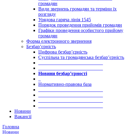
громадян
Види звернень громадян та терміни їх
розгляду
Урядова гаряча лінія 1545
Порядок проведення прийомів громадян
Графіки проведення особистого прийому
громадян
Форма електронного звернення
Безбар’єрність
Цифрова безбар’єрність
Суспільна та громадянська безбар’єрність
___________________________
___________________________
Новини безбар’єрності
_
Нормативно-правова база
___________________________
___________________________
___________________________
___________________________
Новини
Вакансії
Головна
Новини