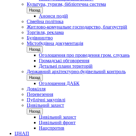
Культура, туризм, бібліотечна система
Назад
Анонси подій
Сімейна політика
Житлово-комунальне господарство, благоустрій
Торгівля, реклама
Будівництво
Містобудівна документація
Назад
Оголошення про проведення гром. слухань
Громадські обговорення
Детальні плани територій
Державний архітектурно-будівельний контроль
Назад
Оголошення ДАБК
Довкілля
Перевезення
Публічні закупівлі
Цивільний захист
Назад
Цивільний захист
Цивільний фронт
Нацспротив
ЦНАП