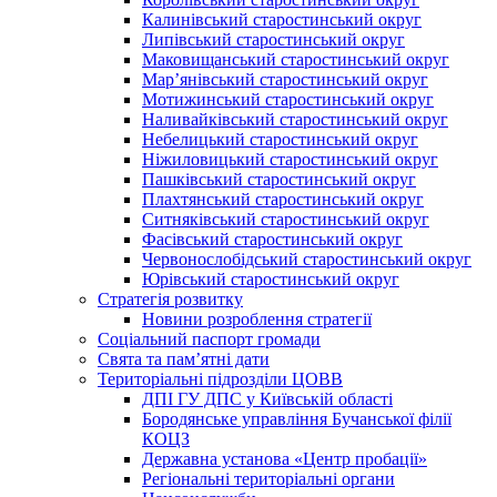
Калинівський старостинський округ
Липівський старостинський округ
Маковищанський старостинський округ
Мар’янівський старостинський округ
Мотижинський старостинський округ
Наливайківський старостинський округ
Небелицький старостинський округ
Ніжиловицький старостинський округ
Пашківський старостинський округ
Плахтянський старостинський округ
Ситняківський старостинський округ
Фасівський старостинський округ
Червонослобідський старостинський округ
Юрівський старостинський округ
Стратегія розвитку
Новини розроблення стратегії
Соціальний паспорт громади
Свята та пам’ятні дати
Територіальні підрозділи ЦОВВ
ДПІ ГУ ДПС у Київській області
Бородянське управління Бучанської філії
КОЦЗ
Державна установа «Центр пробації»
Регіональні територіальні органи