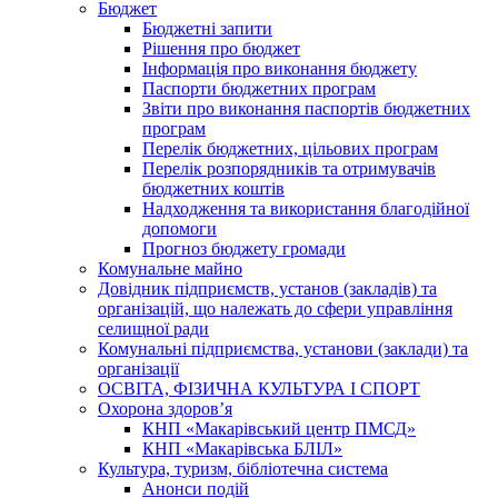
Бюджет
Бюджетні запити
Рішення про бюджет
Інформація про виконання бюджету
Паспорти бюджетних програм
Звіти про виконання паспортів бюджетних
програм
Перелік бюджетних, цільових програм
Перелік розпорядників та отримувачів
бюджетних коштів
Надходження та використання благодійної
допомоги
Прогноз бюджету громади
Комунальне майно
Довідник підприємств, установ (закладів) та
організацій, що належать до сфери управління
селищної ради
Комунальні підприємства, установи (заклади) та
організації
ОСВІТА, ФІЗИЧНА КУЛЬТУРА І СПОРТ
Охорона здоров’я
КНП «Макарівський центр ПМСД»
КНП «Макарівська БЛІЛ»
Культура, туризм, бібліотечна система
Анонси подій