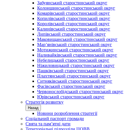
Забуянський старостинський округ
Колонщинський старостинський округ
Комарівський старостинський округ
Копилівський старостинський округ
Королівський старостинський округ
Калинівський старостинський округ
Липівський старостинський округ
Маковищанський старостинський округ
Мар’янівський старостинський округ
Мотижинський старостинський округ
Наливайківський старостинський округ
Небелицький старостинський округ
Ніжиловицький старостинський округ
Пашківський старостинський округ
Плахтянський старостинський округ
Ситняківський старостинський округ
Фасівський старостинський округ
Червонослобідський старостинський округ
Юрівський старостинський округ
Стратегія розвитку
Назад
Новини розроблення стратегії
Соціальний паспорт громади
Свята та пам’ятні дати
Територіальні підрозділи ЦОВВ