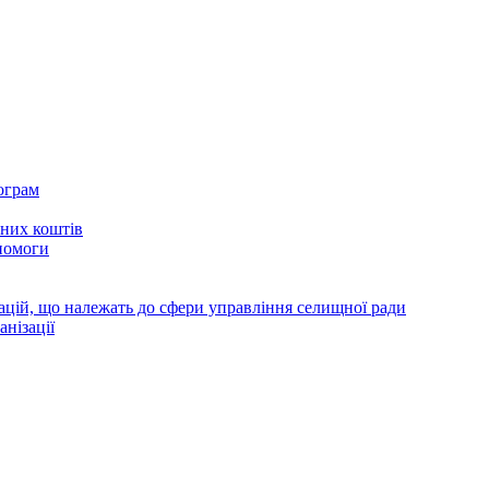
ограм
тних коштів
помоги
зацій, що належать до сфери управління селищної ради
анізації