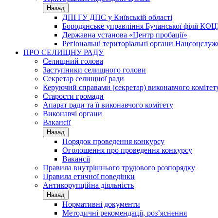
Назад
ДПІ ГУ ДПС у Київській області
Бородянське управління Бучанської філії КОЦ
Державна установа «Центр пробації»
Регіональні територіальні органи Нацсоцслу
ПРО СЕЛИЩНУ РАДУ
Селищний голова
Заступники селищного голови
Секретар селищної ради
Керуючий справами (секретар) виконавчого комітет
Старости громади
Апарат ради та її виконавчого комітету
Виконавчі органи
Вакансії
Назад
Порядок проведення конкурсу
Оголошення про проведення конкурсу
Вакансії
Правила внутрішнього трудового розпорядку
Правила етичної поведінки
Антикорупційна діяльність
Назад
Нормативні документи
Методичні рекомендації, роз’яснення