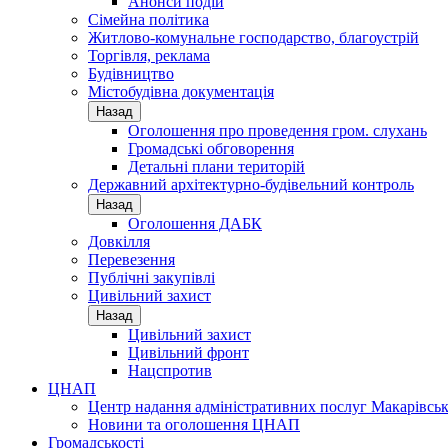
Анонси подій
Сімейна політика
Житлово-комунальне господарство, благоустрій
Торгівля, реклама
Будівництво
Містобудівна документація
Назад
Оголошення про проведення гром. слухань
Громадські обговорення
Детальні плани територій
Державний архітектурно-будівельний контроль
Назад
Оголошення ДАБК
Довкілля
Перевезення
Публічні закупівлі
Цивільний захист
Назад
Цивільний захист
Цивільний фронт
Нацспротив
ЦНАП
Центр надання адміністративних послуг Макарівськ
Новини та оголошення ЦНАП
Громадськості