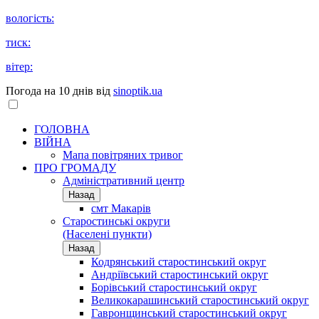
вологість:
тиск:
вітер:
Погода на 10 днів від
sinoptik.ua
ГОЛОВНА
ВІЙНА
Мапа повітряних тривог
ПРО ГРОМАДУ
Aдміністративний центр
Назад
смт Макарів
Старостинські округи
(Населені пункти)
Назад
Кодрянський старостинський округ
Андріївський старостинський округ
Борівський старостинський округ
Великокарашинський старостинський округ
Гавронщинський старостинський округ