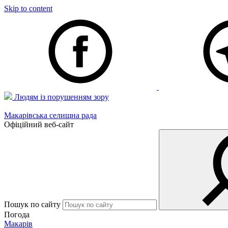
Skip to content
Людям із порушенням зору
Макарівська селищна рада
Офіційний веб-сайт
Пошук по сайту
Погода
Макарів