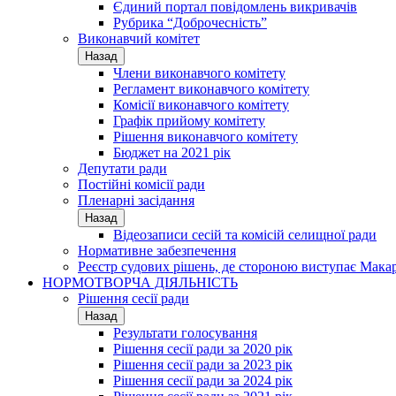
Єдиний портал повідомлень викривачів
Рубрика “Доброчесність”
Виконавчий комітет
Назад
Члени виконавчого комітету
Регламент виконавчого комітету
Комісії виконавчого комітету
Графік прийому комітету
Рішення виконавчого комітету
Бюджет на 2021 рік
Депутати ради
Постійні комісії ради
Пленарні засідання
Назад
Відеозаписи сесій та комісій селищної ради
Нормативне забезпечення
Реєстр судових рішень, де стороною виступає Мака
НОРМОТВОРЧА ДІЯЛЬНІСТЬ
Рішення сесії ради
Назад
Результати голосування
Рішення сесії ради за 2020 рік
Рішення сесії ради за 2023 рік
Рішення сесії ради за 2024 рік