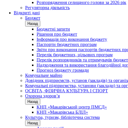
Розпорядження селищного голови за 2026 рік
Регуляторна діяльність
Відкриті дані
Бюджет
Назад
Бюджетні запити
Рішення про бюджет
Інформація про виконання бюджету
Паспорти бюджетних програм
Звіти про виконання паспортів бюджетних пр
Перелік бюджетних, цільових програм
Перелік розпорядників та отримувачів бюдже
Надходження та використання благодійної до
Прогноз бюджету громади
Комунальне майно
Довідник підприємств, установ (закладів) та органі
Комунальні підприємства, установи (заклади) та орг
ОСВІТА, ФІЗИЧНА КУЛЬТУРА І СПОРТ
Охорона здоров’я
Назад
КНП «Макарівський центр ПМСД»
КНП «Макарівська БЛІЛ»
Культура, туризм, бібліотечна система
Назад