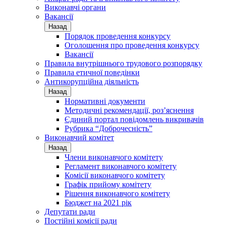
Виконавчі органи
Вакансії
Назад
Порядок проведення конкурсу
Оголошення про проведення конкурсу
Вакансії
Правила внутрішнього трудового розпорядку
Правила етичної поведінки
Антикорупційна діяльність
Назад
Нормативні документи
Методичні рекомендації, роз’яснення
Єдиний портал повідомлень викривачів
Рубрика “Доброчесність”
Виконавчий комітет
Назад
Члени виконавчого комітету
Регламент виконавчого комітету
Комісії виконавчого комітету
Графік прийому комітету
Рішення виконавчого комітету
Бюджет на 2021 рік
Депутати ради
Постійні комісії ради