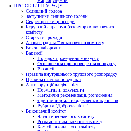
Нацсоцслужби
ПРО СЕЛИЩНУ РАДУ
Селищний голова
Заступники селищного голови
Секретар селищної ради
Керуючий справами (секретар) виконавчого
комітету
Старости громади
Апарат ради та її виконавчого комітету
Виконавчі органи
Вакансії
Порядок проведення конкурсу
Оголошення про проведення конкурсу
Вакансії
Правила внутрішнього трудового розпорядку
Правила етичної поведінки
Антикорупційна діяльність
Нормативні документи
Методичні рекомендації, роз’яснення
Єдиний портал повідомлень викривачів
Рубрика “Доброчесність”
Виконавчий комітет
Члени виконавчого комітету
Регламент виконавчого комітету
Комісії виконавчого комітету