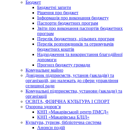
Бюджет
Бюджетні запити
Рішення про бюджет
Інформація про виконання бюджету
Паспорти бюджетних програм
Звіти про виконання паспортів бюджетних
програм
Перелік бюджетних, цільових програм
Перелік розпорядників та отримувачів
бюджетних коштів
Надходження та використання благодійної
допомоги
Прогноз бюджету громади
Комунальне майно
Довідник підприємств, установ (закладів) та
організацій, що належать до сфери управління
селищної ради
Комунальні підприємства, установи (заклади) та
організації
ОСВІТА, ФІЗИЧНА КУЛЬТУРА І СПОРТ
Охорона здоров’я
КНП «Макарівський центр ПМСД»
КНП «Макарівська БЛІЛ»
Культура, туризм, бібліотечна система
Анонси подій