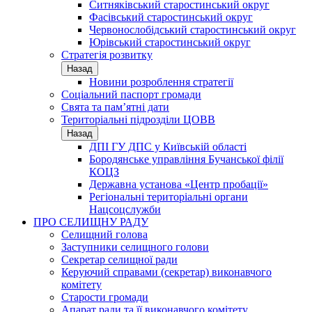
Ситняківський старостинський округ
Фасівський старостинський округ
Червонослобідський старостинський округ
Юрівський старостинський округ
Стратегія розвитку
Назад
Новини розроблення стратегії
Соціальний паспорт громади
Свята та пам’ятні дати
Територіальні підрозділи ЦОВВ
Назад
ДПІ ГУ ДПС у Київській області
Бородянське управління Бучанської філії
КОЦЗ
Державна установа «Центр пробації»
Регіональні територіальні органи
Нацсоцслужби
ПРО СЕЛИЩНУ РАДУ
Селищний голова
Заступники селищного голови
Секретар селищної ради
Керуючий справами (секретар) виконавчого
комітету
Старости громади
Апарат ради та її виконавчого комітету