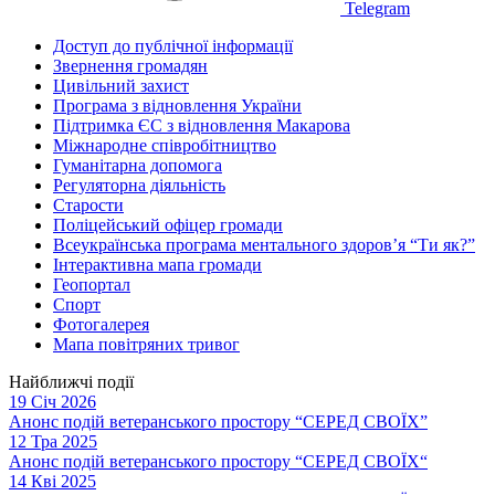
Telegram
Доступ до публічної інформації
Звернення громадян
Цивільний захист
Програма з відновлення України
Підтримка ЄС з відновлення Макарова
Міжнародне співробітництво
Гуманітарна допомога
Регуляторна діяльність
Старости
Поліцейський офіцер громади
Всеукраїнська програма ментального здоров’я “Ти як?”
Інтерактивна мапа громади
Геопортал
Спорт
Фотогалерея
Мапа повітряних тривог
Найближчі події
19 Січ 2026
Анонс подій ветеранського простору “СЕРЕД СВОЇХ”
12 Тра 2025
Анонс подій ветеранського простору “СЕРЕД СВОЇХ“
14 Кві 2025