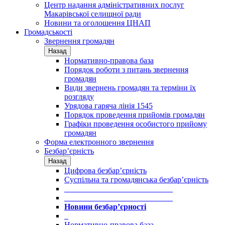
Центр надання адміністративних послуг
Макарівської селищної ради
Новини та оголошення ЦНАП
Громадськості
Звернення громадян
Назад
Нормативно-правова база
Порядок роботи з питань звернення
громадян
Види звернень громадян та терміни їх
розгляду
Урядова гаряча лінія 1545
Порядок проведення прийомів громадян
Графіки проведення особистого прийому
громадян
Форма електронного звернення
Безбар’єрність
Назад
Цифрова безбар’єрність
Суспільна та громадянська безбар’єрність
___________________________
___________________________
Новини безбар’єрності
_
Нормативно-правова база