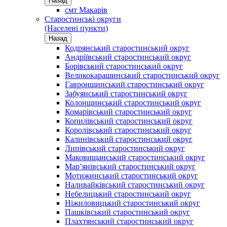
Назад
смт Макарів
Старостинські округи
(Населені пункти)
Назад
Кодрянський старостинський округ
Андріївський старостинський округ
Борівський старостинський округ
Великокарашинський старостинський округ
Гавронщинський старостинський округ
Забуянський старостинський округ
Колонщинський старостинський округ
Комарівський старостинський округ
Копилівський старостинський округ
Королівський старостинський округ
Калинівський старостинський округ
Липівський старостинський округ
Маковищанський старостинський округ
Мар’янівський старостинський округ
Мотижинський старостинський округ
Наливайківський старостинський округ
Небелицький старостинський округ
Ніжиловицький старостинський округ
Пашківський старостинський округ
Плахтянський старостинський округ