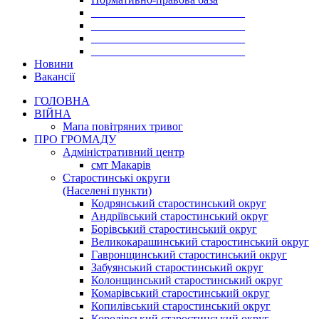
___________________________
___________________________
___________________________
___________________________
Новини
Вакансії
ГОЛОВНА
ВІЙНА
Мапа повітряних тривог
ПРО ГРОМАДУ
Aдміністративний центр
смт Макарів
Старостинські округи
(Населені пункти)
Кодрянський старостинський округ
Андріївський старостинський округ
Борівський старостинський округ
Великокарашинський старостинський округ
Гавронщинський старостинський округ
Забуянський старостинський округ
Колонщинський старостинський округ
Комарівський старостинський округ
Копилівський старостинський округ
Королівський старостинський округ