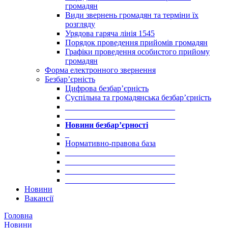
громадян
Види звернень громадян та терміни їх
розгляду
Урядова гаряча лінія 1545
Порядок проведення прийомів громадян
Графіки проведення особистого прийому
громадян
Форма електронного звернення
Безбар’єрність
Цифрова безбар’єрність
Суспільна та громадянська безбар’єрність
___________________________
___________________________
Новини безбар’єрності
_
Нормативно-правова база
___________________________
___________________________
___________________________
___________________________
Новини
Вакансії
Головна
Новини