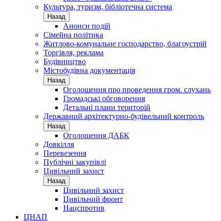
Культура, туризм, бібліотечна система
Назад
Анонси подій
Сімейна політика
Житлово-комунальне господарство, благоустрій
Торгівля, реклама
Будівництво
Містобудівна документація
Назад
Оголошення про проведення гром. слухань
Громадські обговорення
Детальні плани територій
Державний архітектурно-будівельний контроль
Назад
Оголошення ДАБК
Довкілля
Перевезення
Публічні закупівлі
Цивільний захист
Назад
Цивільний захист
Цивільний фронт
Нацспротив
ЦНАП