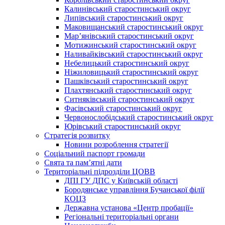
Калинівський старостинський округ
Липівський старостинський округ
Маковищанський старостинський округ
Мар’янівський старостинський округ
Мотижинський старостинський округ
Наливайківський старостинський округ
Небелицький старостинський округ
Ніжиловицький старостинський округ
Пашківський старостинський округ
Плахтянський старостинський округ
Ситняківський старостинський округ
Фасівський старостинський округ
Червонослобідський старостинський округ
Юрівський старостинський округ
Стратегія розвитку
Новини розроблення стратегії
Соціальний паспорт громади
Свята та пам’ятні дати
Територіальні підрозділи ЦОВВ
ДПІ ГУ ДПС у Київській області
Бородянське управління Бучанської філії
КОЦЗ
Державна установа «Центр пробації»
Регіональні територіальні органи