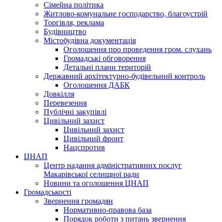
Сімейна політика
Житлово-комунальне господарство, благоустрій
Торгівля, реклама
Будівництво
Містобудівна документація
Оголошення про проведення гром. слухань
Громадські обговорення
Детальні плани територій
Державний архітектурно-будівельний контроль
Оголошення ДАБК
Довкілля
Перевезення
Публічні закупівлі
Цивільний захист
Цивільний захист
Цивільний фронт
Нацспротив
ЦНАП
Центр надання адміністративних послуг
Макарівської селищної ради
Новини та оголошення ЦНАП
Громадськості
Звернення громадян
Нормативно-правова база
Порядок роботи з питань звернення