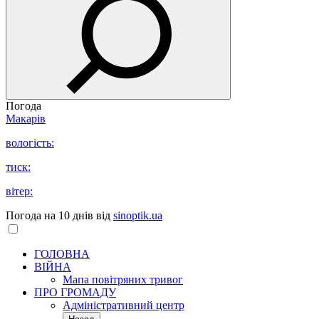
Погода
Макарів
вологість:
тиск:
вітер:
Погода на 10 днів від
sinoptik.ua
ГОЛОВНА
ВІЙНА
Мапа повітряних тривог
ПРО ГРОМАДУ
Aдміністративний центр