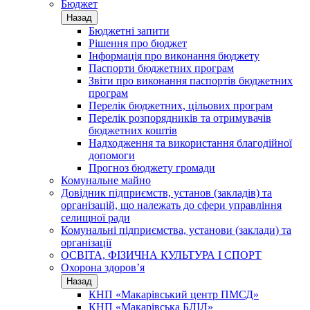
Бюджет
Назад
Бюджетні запити
Рішення про бюджет
Інформація про виконання бюджету
Паспорти бюджетних програм
Звіти про виконання паспортів бюджетних
програм
Перелік бюджетних, цільових програм
Перелік розпорядників та отримувачів
бюджетних коштів
Надходження та використання благодійної
допомоги
Прогноз бюджету громади
Комунальне майно
Довідник підприємств, установ (закладів) та
організацій, що належать до сфери управління
селищної ради
Комунальні підприємства, установи (заклади) та
організації
ОСВІТА, ФІЗИЧНА КУЛЬТУРА І СПОРТ
Охорона здоров’я
Назад
КНП «Макарівський центр ПМСД»
КНП «Макарівська БЛІЛ»