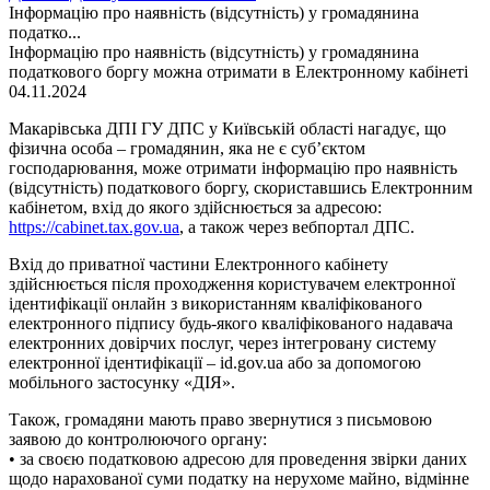
Інформацію про наявність (відсутність) у громадянина
податко...
Інформацію про наявність (відсутність) у громадянина
податкового боргу можна отримати в Електронному кабінеті
04.11.2024
Макарівська ДПІ ГУ ДПС у Київській області нагадує, що
фізична особа – громадянин, яка не є суб’єктом
господарювання, може отримати інформацію про наявність
(відсутність) податкового боргу, скориставшись Електронним
кабінетом, вхід до якого здійснюється за адресою:
https://cabinet.tax.gov.ua
, а також через вебпортал ДПС.
Вхід до приватної частини Електронного кабінету
здійснюється після проходження користувачем електронної
ідентифікації онлайн з використанням кваліфікованого
електронного підпису будь-якого кваліфікованого надавача
електронних довірчих послуг, через інтегровану систему
електронної ідентифікації – id.gov.ua або за допомогою
мобільного застосунку «ДІЯ».
Також, громадяни мають право звернутися з письмовою
заявою до контролюючого органу:
• за своєю податковою адресою для проведення звірки даних
щодо нарахованої суми податку на нерухоме майно, відмінне