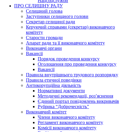
Нацсоцслужби
ПРО СЕЛИЩНУ РАДУ
Селищний голова
Заступники селищного голови
Секретар селищної ради
Керуючий справами (секретар) виконавчого
комітету
Старости громади
Апарат ради та її виконавчого комітету
Виконавчі органи
Вакансії
Порядок проведення конкурсу
Оголошення про проведення конкурсу
Вакансії
Правила внутрішнього трудового розпорядку
Правила етичної поведінки
Антикорупційна діяльність
Нормативні документи
Методичні рекомендації, роз’яснення
Єдиний портал повідомлень викривачів
Рубрика “Доброчесність”
Виконавчий комітет
Члени виконавчого комітету
Регламент виконавчого комітету
Комісії виконавчого комітету