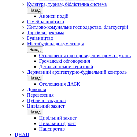
Культура, туризм, бібліотечна система
Назад
Анонси подій
Сімейна політика
Житлово-комунальне господарство, благоустрій
Торгівля, реклама
Будівництво
Містобудівна документація
Назад
Оголошення про проведення гром. слухань
Громадські обговорення
Детальні плани територій
Державний архітектурно-будівельний контроль
Назад
Оголошення ДАБК
Довкілля
Перевезення
Публічні закупівлі
Цивільний захист
Назад
Цивільний захист
Цивільний фронт
Нацспротив
ЦНАП