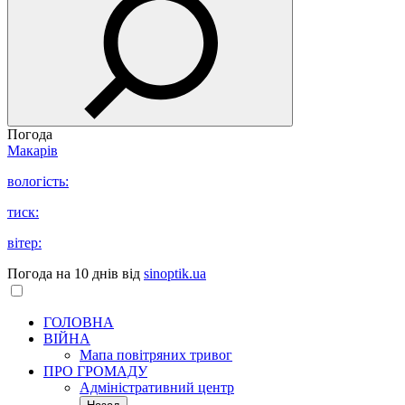
Погода
Макарів
вологість:
тиск:
вітер:
Погода на 10 днів від
sinoptik.ua
ГОЛОВНА
ВІЙНА
Мапа повітряних тривог
ПРО ГРОМАДУ
Aдміністративний центр