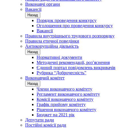
Виконавчі органи
Вакансії
Назад
Порядок проведення конкурсу
Оголошення про проведення конкурсу
Вакансії
Правила внутрішнього трудового розпорядку
Правила етичної поведінки
Антикорупційна діяльність
Назад
Нормативні документи
Методичні рекомендації, роз’яснення
Єдиний портал повідомлень викривачів
Рубрика “Доброчесність”
Виконавчий комітет
Назад
Члени виконавчого комітету
Регламент виконавчого комітету
Комісії виконавчого комітету
Графік прийому комітету
Рішення виконавчого комітету
Бюджет на 2021 рік
Депутати ради
Постійні комісії ради