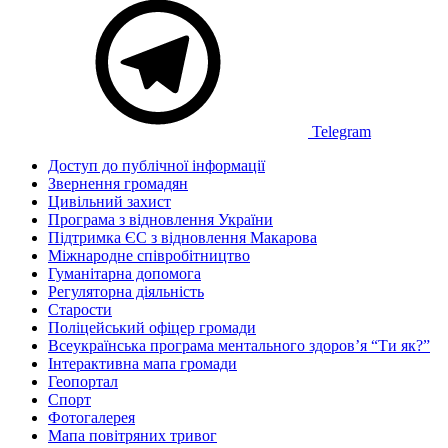
Telegram
Доступ до публічної інформації
Звернення громадян
Цивільний захист
Програма з відновлення України
Підтримка ЄС з відновлення Макарова
Міжнародне співробітництво
Гуманітарна допомога
Регуляторна діяльність
Старости
Поліцейський офіцер громади
Всеукраїнська програма ментального здоров’я “Ти як?”
Інтерактивна мапа громади
Геопортал
Спорт
Фотогалерея
Мапа повітряних тривог