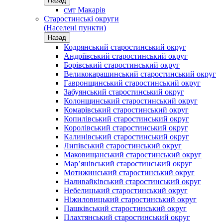
Назад
смт Макарів
Старостинські округи
(Населені пункти)
Назад
Кодрянський старостинський округ
Андріївський старостинський округ
Борівський старостинський округ
Великокарашинський старостинський округ
Гавронщинський старостинський округ
Забуянський старостинський округ
Колонщинський старостинський округ
Комарівський старостинський округ
Копилівський старостинський округ
Королівський старостинський округ
Калинівський старостинський округ
Липівський старостинський округ
Маковищанський старостинський округ
Мар’янівський старостинський округ
Мотижинський старостинський округ
Наливайківський старостинський округ
Небелицький старостинський округ
Ніжиловицький старостинський округ
Пашківський старостинський округ
Плахтянський старостинський округ