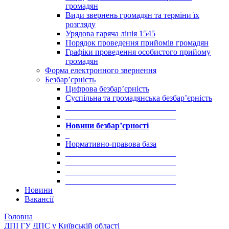
громадян
Види звернень громадян та терміни їх
розгляду
Урядова гаряча лінія 1545
Порядок проведення прийомів громадян
Графіки проведення особистого прийому
громадян
Форма електронного звернення
Безбар’єрність
Цифрова безбар’єрність
Суспільна та громадянська безбар’єрність
___________________________
___________________________
Новини безбар’єрності
_
Нормативно-правова база
___________________________
___________________________
___________________________
___________________________
Новини
Вакансії
Головна
ДПІ ГУ ДПС у Київській області