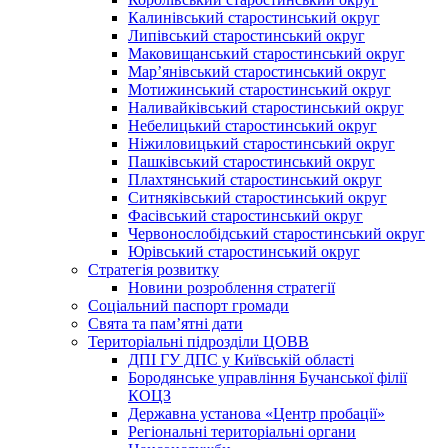
Калинівський старостинський округ
Липівський старостинський округ
Маковищанський старостинський округ
Мар’янівський старостинський округ
Мотижинський старостинський округ
Наливайківський старостинський округ
Небелицький старостинський округ
Ніжиловицький старостинський округ
Пашківський старостинський округ
Плахтянський старостинський округ
Ситняківський старостинський округ
Фасівський старостинський округ
Червонослобідський старостинський округ
Юрівський старостинський округ
Стратегія розвитку
Новини розроблення стратегії
Соціальний паспорт громади
Свята та пам’ятні дати
Територіальні підрозділи ЦОВВ
ДПІ ГУ ДПС у Київській області
Бородянське управління Бучанської філії
КОЦЗ
Державна установа «Центр пробації»
Регіональні територіальні органи