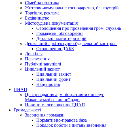
Сімейна політика
Житлово-комунальне господарство, благоустрій
Торгівля, реклама
Будівництво
Містобудівна документація
Оголошення про проведення гром. слухань
Громадські обговорення
Детальні плани територій
Державний архітектурно-будівельний контроль
Оголошення ДАБК
Довкілля
Перевезення
Публічні закупівлі
Цивільний захист
Цивільний захист
Цивільний фронт
Нацспротив
ЦНАП
Центр надання адміністративних послуг
Макарівської селищної ради
Новини та оголошення ЦНАП
Громадськості
Звернення громадян
Нормативно-правова база
Порядок роботи з питань звернення