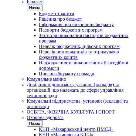
Бюджет
Назад
Бюджетні запити
Рішення про бюджет
Інформація про виконання бюджету
Паспорти бюджетних програм
Звіти про виконання паспортів бюджетних
програм
Перелік бюджетних, цільових програм
Перелік розпорядників та отримувачів
бюджетних коштів
Надходження та використання благодійної
допомоги
Прогноз бюджету громади
Комунальне майно
Довідник підприємств, установ (закладів) та
організацій, що належать до сфери управління
селищної ради
Комунальні підприємства, установи (заклади) та
організації
ОСВІТА, ФІЗИЧНА КУЛЬТУРА І СПОРТ
Охорона здоров’я
Назад
КНП «Макарівський центр ПМСД»
КНП «Макарівська БЛІЛ»