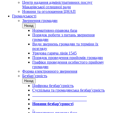
Центр надання адміністративних послуг
Макарівської селищної ради
Новини та оголошення ЦНАП
Громадськості
Звернення громадян
Назад
Нормативно-правова база
Порядок роботи з питань звернення
громадян
Види звернень громадян та терміни їх
розгляду
Урядова гаряча лінія 1545
Порядок проведення прийомів громадян
Графіки проведення особистого прийому
громадян
Форма електронного звернення
Безбар’єрність
Назад
Цифрова безбар’єрність
Суспільна та громадянська безбар’єрність
___________________________
___________________________
Новини безбар’єрності
_
Нормативно-правова база