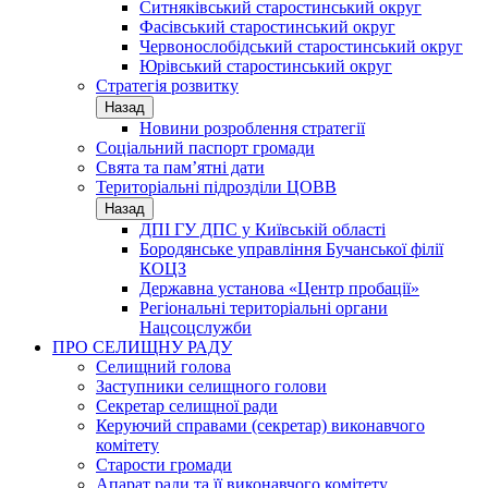
Ситняківський старостинський округ
Фасівський старостинський округ
Червонослобідський старостинський округ
Юрівський старостинський округ
Стратегія розвитку
Назад
Новини розроблення стратегії
Соціальний паспорт громади
Свята та пам’ятні дати
Територіальні підрозділи ЦОВВ
Назад
ДПІ ГУ ДПС у Київській області
Бородянське управління Бучанської філії
КОЦЗ
Державна установа «Центр пробації»
Регіональні територіальні органи
Нацсоцслужби
ПРО СЕЛИЩНУ РАДУ
Селищний голова
Заступники селищного голови
Секретар селищної ради
Керуючий справами (секретар) виконавчого
комітету
Старости громади
Апарат ради та її виконавчого комітету