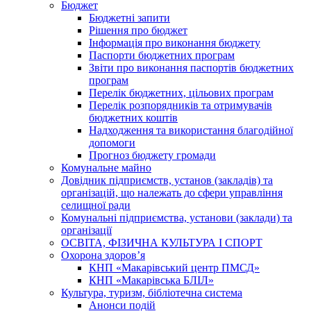
Бюджет
Бюджетні запити
Рішення про бюджет
Інформація про виконання бюджету
Паспорти бюджетних програм
Звіти про виконання паспортів бюджетних
програм
Перелік бюджетних, цільових програм
Перелік розпорядників та отримувачів
бюджетних коштів
Надходження та використання благодійної
допомоги
Прогноз бюджету громади
Комунальне майно
Довідник підприємств, установ (закладів) та
організацій, що належать до сфери управління
селищної ради
Комунальні підприємства, установи (заклади) та
організації
ОСВІТА, ФІЗИЧНА КУЛЬТУРА І СПОРТ
Охорона здоров’я
КНП «Макарівський центр ПМСД»
КНП «Макарівська БЛІЛ»
Культура, туризм, бібліотечна система
Анонси подій