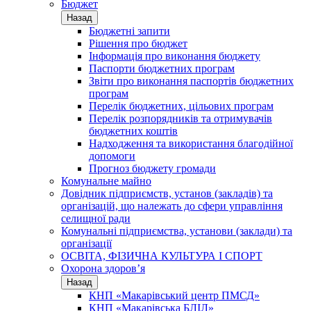
Бюджет
Назад
Бюджетні запити
Рішення про бюджет
Інформація про виконання бюджету
Паспорти бюджетних програм
Звіти про виконання паспортів бюджетних
програм
Перелік бюджетних, цільових програм
Перелік розпорядників та отримувачів
бюджетних коштів
Надходження та використання благодійної
допомоги
Прогноз бюджету громади
Комунальне майно
Довідник підприємств, установ (закладів) та
організацій, що належать до сфери управління
селищної ради
Комунальні підприємства, установи (заклади) та
організації
ОСВІТА, ФІЗИЧНА КУЛЬТУРА І СПОРТ
Охорона здоров’я
Назад
КНП «Макарівський центр ПМСД»
КНП «Макарівська БЛІЛ»