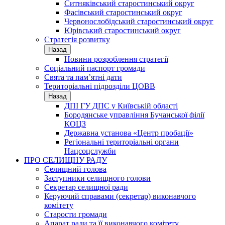
Ситняківський старостинський округ
Фасівський старостинський округ
Червонослобідський старостинський округ
Юрівський старостинський округ
Стратегія розвитку
Назад
Новини розроблення стратегії
Соціальний паспорт громади
Свята та пам’ятні дати
Територіальні підрозділи ЦОВВ
Назад
ДПІ ГУ ДПС у Київській області
Бородянське управління Бучанської філії
КОЦЗ
Державна установа «Центр пробації»
Регіональні територіальні органи
Нацсоцслужби
ПРО СЕЛИЩНУ РАДУ
Селищний голова
Заступники селищного голови
Секретар селищної ради
Керуючий справами (секретар) виконавчого
комітету
Старости громади
Апарат ради та її виконавчого комітету