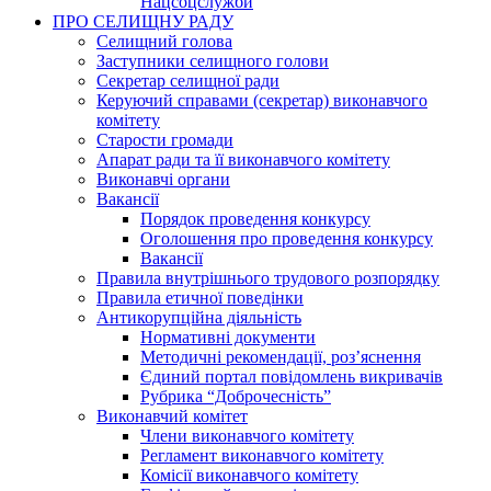
Нацсоцслужби
ПРО СЕЛИЩНУ РАДУ
Селищний голова
Заступники селищного голови
Секретар селищної ради
Керуючий справами (секретар) виконавчого
комітету
Старости громади
Апарат ради та її виконавчого комітету
Виконавчі органи
Вакансії
Порядок проведення конкурсу
Оголошення про проведення конкурсу
Вакансії
Правила внутрішнього трудового розпорядку
Правила етичної поведінки
Антикорупційна діяльність
Нормативні документи
Методичні рекомендації, роз’яснення
Єдиний портал повідомлень викривачів
Рубрика “Доброчесність”
Виконавчий комітет
Члени виконавчого комітету
Регламент виконавчого комітету
Комісії виконавчого комітету