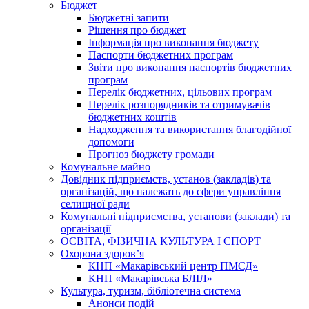
Бюджет
Бюджетні запити
Рішення про бюджет
Інформація про виконання бюджету
Паспорти бюджетних програм
Звіти про виконання паспортів бюджетних
програм
Перелік бюджетних, цільових програм
Перелік розпорядників та отримувачів
бюджетних коштів
Надходження та використання благодійної
допомоги
Прогноз бюджету громади
Комунальне майно
Довідник підприємств, установ (закладів) та
організацій, що належать до сфери управління
селищної ради
Комунальні підприємства, установи (заклади) та
організації
ОСВІТА, ФІЗИЧНА КУЛЬТУРА І СПОРТ
Охорона здоров’я
КНП «Макарівський центр ПМСД»
КНП «Макарівська БЛІЛ»
Культура, туризм, бібліотечна система
Анонси подій