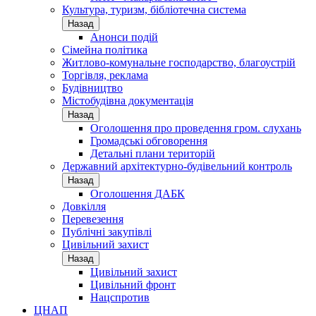
Культура, туризм, бібліотечна система
Назад
Анонси подій
Сімейна політика
Житлово-комунальне господарство, благоустрій
Торгівля, реклама
Будівництво
Містобудівна документація
Назад
Оголошення про проведення гром. слухань
Громадські обговорення
Детальні плани територій
Державний архітектурно-будівельний контроль
Назад
Оголошення ДАБК
Довкілля
Перевезення
Публічні закупівлі
Цивільний захист
Назад
Цивільний захист
Цивільний фронт
Нацспротив
ЦНАП