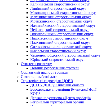
Калинівський старостинський округ
Липівський старостинський округ
Маковищанський старостинський округ
Мар’янівський старостинський округ
Мотижинський старостинський округ
Наливайківський старостинський округ
Небелицький старостинський округ
Ніжиловицький старостинський округ
Пашківський старостинський округ
Плахтянський старостинський округ
Ситняківський старостинський округ
Фасівський старостинський округ
Червонослобідський старостинський округ
Юрівський старостинський округ
Стратегія розвитку
Новини розроблення стратегії
Соціальний паспорт громади
Свята та пам’ятні дати
Територіальні підрозділи ЦОВВ
ДПІ ГУ ДПС у Київській області
Бородянське управління Бучанської філії
КОЦЗ
Державна установа «Центр пробації»
Регіональні територіальні органи