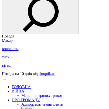
Погода
Макарів
вологість:
тиск:
вітер:
Погода на 10 днів від
sinoptik.ua
ГОЛОВНА
ВІЙНА
Мапа повітряних тривог
ПРО ГРОМАДУ
Aдміністративний центр