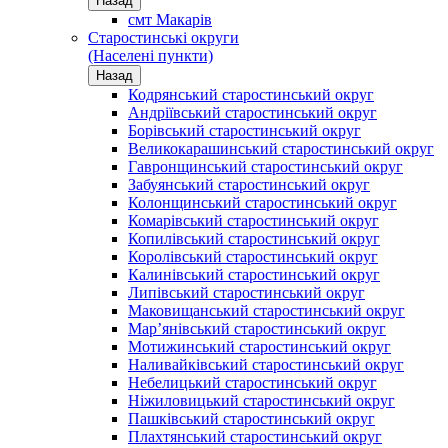
Назад
смт Макарів
Старостинські округи
(Населені пункти)
Назад
Кодрянський старостинський округ
Андріївський старостинський округ
Борівський старостинський округ
Великокарашинський старостинський округ
Гавронщинський старостинський округ
Забуянський старостинський округ
Колонщинський старостинський округ
Комарівський старостинський округ
Копилівський старостинський округ
Королівський старостинський округ
Калинівський старостинський округ
Липівський старостинський округ
Маковищанський старостинський округ
Мар’янівський старостинський округ
Мотижинський старостинський округ
Наливайківський старостинський округ
Небелицький старостинський округ
Ніжиловицький старостинський округ
Пашківський старостинський округ
Плахтянський старостинський округ