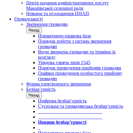
Центр надання адміністративних послуг
Макарівської селищної ради
Новини та оголошення ЦНАП
Громадськості
Звернення громадян
Назад
Нормативно-правова база
Порядок роботи з питань звернення
громадян
Види звернень громадян та терміни їх
розгляду
Урядова гаряча лінія 1545
Порядок проведення прийомів громадян
Графіки проведення особистого прийому
громадян
Форма електронного звернення
Безбар’єрність
Назад
Цифрова безбар’єрність
Суспільна та громадянська безбар’єрність
___________________________
___________________________
Новини безбар’єрності
_
Нормативно-правова база