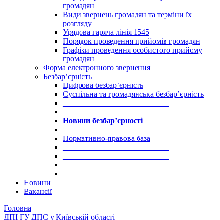
громадян
Види звернень громадян та терміни їх
розгляду
Урядова гаряча лінія 1545
Порядок проведення прийомів громадян
Графіки проведення особистого прийому
громадян
Форма електронного звернення
Безбар’єрність
Цифрова безбар’єрність
Суспільна та громадянська безбар’єрність
___________________________
___________________________
Новини безбар’єрності
_
Нормативно-правова база
___________________________
___________________________
___________________________
___________________________
Новини
Вакансії
Головна
ДПІ ГУ ДПС у Київській області