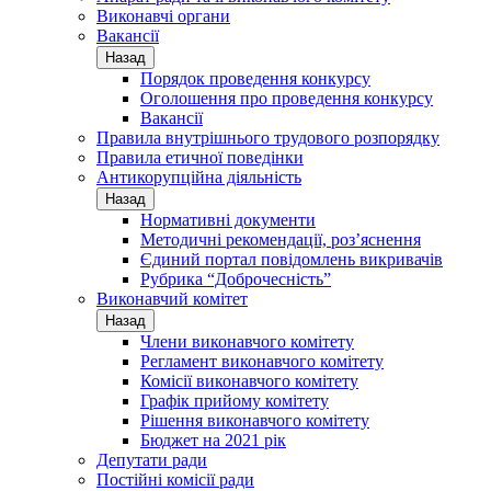
Виконавчі органи
Вакансії
Назад
Порядок проведення конкурсу
Оголошення про проведення конкурсу
Вакансії
Правила внутрішнього трудового розпорядку
Правила етичної поведінки
Антикорупційна діяльність
Назад
Нормативні документи
Методичні рекомендації, роз’яснення
Єдиний портал повідомлень викривачів
Рубрика “Доброчесність”
Виконавчий комітет
Назад
Члени виконавчого комітету
Регламент виконавчого комітету
Комісії виконавчого комітету
Графік прийому комітету
Рішення виконавчого комітету
Бюджет на 2021 рік
Депутати ради
Постійні комісії ради