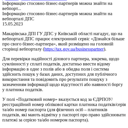
Інформацію стосовно бізнес-партнерів можна знайти на
вебпорт...
Інформацію стосовно бізнес-партнерів можна знайти на
вебпорталі ДПС
15.05.2023
Макарівська ДПІ ГУ ДПС у Київській області нагадує, що на
вебпорталі ДПС працює електронний сервіс «Дізнайся більше
про свого бізнес-партнера», який розміщено на головній
сторінці вебпорталу (
https://tax.gov.ua/businesspartner
).
Для перевірки надійності ділового партнера, зокрема, щодо
сумлінності у сплаті податків, достатньо ввести відому
інформацію в одне з полів або в обидва поля і система
здійснить пошук у базах даних, доступних для публічного
використання та повідомить про результати пошуку з
зазначенням інформації щодо відсутності або наявності боргу
у платника податків.
У полі «Податковий номер» вказується код за ЄДРПОУ/
реєстраційний номер облікової картки платника податків/серія
та/або номер паспорта (для фізичних осіб – платників
податків, які мають відмітку у паспорті про право здійснювати
платежі за серією та/або номером паспорта).