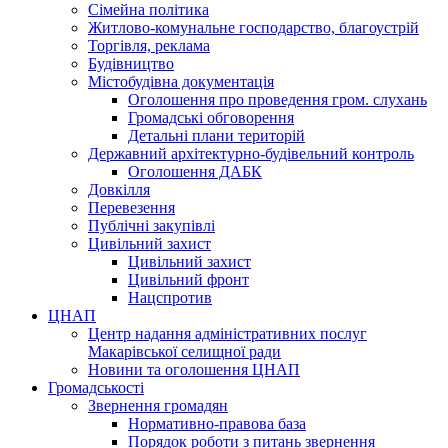
Сімейна політика
Житлово-комунальне господарство, благоустрій
Торгівля, реклама
Будівництво
Містобудівна документація
Оголошення про проведення гром. слухань
Громадські обговорення
Детальні плани територій
Державний архітектурно-будівельний контроль
Оголошення ДАБК
Довкілля
Перевезення
Публічні закупівлі
Цивільний захист
Цивільний захист
Цивільний фронт
Нацспротив
ЦНАП
Центр надання адміністративних послуг
Макарівської селищної ради
Новини та оголошення ЦНАП
Громадськості
Звернення громадян
Нормативно-правова база
Порядок роботи з питань звернення